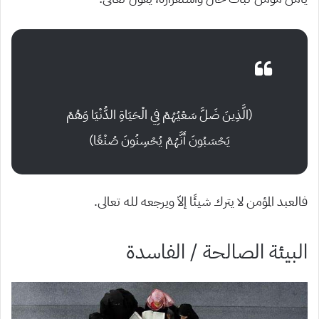
(الَّذِينَ ضَلَّ سَعْيُهُمْ فِي الْحَيَاةِ الدُّنْيَا وَهُمْ
يَحْسَبُونَ أَنَّهُمْ يُحْسِنُونَ صُنْعًا)
فالعبد المؤمن لا يترك شيئًا إلاّ ويرجعه لله تعالى.
البيئة الصالحة / الفاسدة