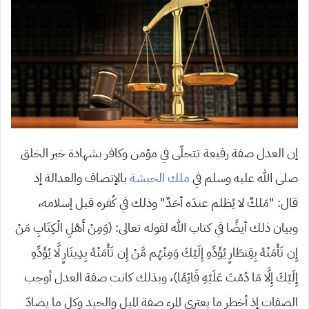
إن العدل صفة رفيعة تتجلّى في مؤمن وكافر بشهادة خير الخلق
صلى الله عليه وسلم في
ملك الحبشة
بالإنصاف والعدالة إذ
قال: “مَلكٌ لا يُظلم عندَه أحَدٌ” وذلك في كُفره قبل إسلامه،
وبيان ذلك أيضًا في كتاب الله لقوله تعالى: (وَمِنْ أَهْلِ الْكِتَابِ مَنْ
إِن تَأْمَنْهُ بِقِنطَارٍ يُؤَدِّهِ إِلَيْكَ وَمِنْهُم مَّنْ إِن تَأْمَنْهُ بِدِينَارٍ لَّا يُؤَدِّهِ
إِلَيْكَ إِلَّا مَا دُمْتَ عَلَيْهِ قَائِمًا)، وبذلك كانت صفة العدل أوجب
الصفات إذ أخطر ما يعتري المرء صفة الميل والحيد وكل ما يضادّ