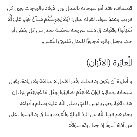
الإنصاف، فقد أمر سبحانه بالعدل بين الأولاد والزوجات وبين كل
قريب وعدوّ سواء، لقوله تعالى: (وَلَا يَجْرِمَنَّكُمْ شَنَآنُ قَوْمٍ عَلَىٰ أَلَّا
تَعْدِلُوا) والآيات في ذلك صريحة محكمة تحذر من كل بغض أو
حبّ يجعل بالمرء مُجاوزًا للعدل مُلتويَ النّفس.
المُعايَرة (الاتّزان)
والمُعايرة أن يكون رد فعلك بقَدر الفعل لا مبالغة ولا زيادة، يقول
سبحانه وتعالى: (وَإِنْ عَاقَبْتُمْ فَعَاقِبُوا بِمِثْلِ مَا عُوقِبْتُم بِهِ)، إن
هذه الآية وحي ودرس للنبي صلى الله عليه وسلم وأتباعه
يحذرهم فيها الله من الردّ المبالغ والمُفرط، ولنا في رد الرسول على
من آذاهُ أسوةً إذ جعل ردّه سؤالًا: