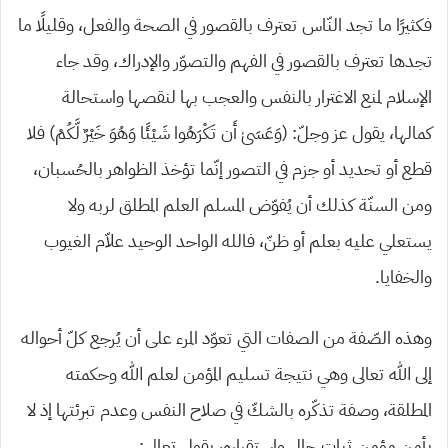
فكثيرًا ما تجد النّاس تعترف بالقصور في الصحة والفعل، وقليلًا ما
تجدها تعترف بالقصور في الفهم والتصوّر والإدراك، وقد جاء
الإسلام لمنع الاغترار بالنفس والعجب بها لنقصها واستحالة
كمالها، يقول عز وجلّ: (وَعَسَىٰ أَن تَكْرَهُوا شَيْئًا وَهُوَ خَيْرٌ لَّكُمْ) فلا
قطع أو تحديد أو جزم في التصور إنّما تؤخذ الظواهر بالحُسبان،
ومن السنّة كذلك أن يُفوّض المسلم العلم المطلق لربه ولا
يستعلي عليه بعلم أو ظنّ، فالله الواحد الوحيد علاّم الغيوب
والخفايا.
وهذه الصّفة من الصفات التي تعوّد المرء على أن يُرجع كلّ أحواله
إلى الله تعالى وهي نتيجة تسليم المؤمن لعلم الله وحكمته
المطلقة، وصفة تذكّره بالشكّ في صلاح النفس وعدم تبرئتها إذ لا
يأمن مؤمن ثبات حال واستقراره، يقول تعالى: