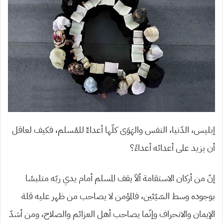
إبليس، الدّنيا، النفس والهَوَى كلّها أعداءٌ للمُسلم، فكيف لعاقل
أن يزيد على أعدائه أعداءً؟
إنّ من أركان الاستقامة ألاّ يقف المسلم أمام يدي ربّه متلبسًا
بوجوده وسط السّيّئين، فالمؤمن لا يصاحب من ظهر عليه قلة
الإيمان والانحراف وإنّما يصاحب أهل العزائم والصلاح، ومن أشدّ