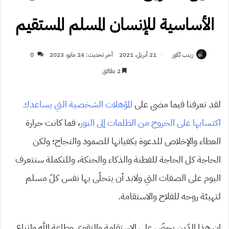
الأساسية للإنسان المسلم المستقيم
زينب بُكور
21 أبريل، 2021
آخر تحديث: 24 مايو، 2023
0
2 دقائق
لقد تعرفنا فيما مضى على
المؤهلات الشخصية التي يساعدك
اكتسابها على الخروج من الظلمات إلى النور
، فما كانت حرارة
العطاء والإخلاص للدعوة يكفيانها للصمود والنجاح؛ ولكن
الحاجة كل الحاجة للفطنة والذكاء والحنكة، وللتكملة سنتعرف
اليوم على الصفات التي ولابد أن يتحلّى بها نفس كلّ مسلم
لتهيئة روحه للفلاح والاستقامة.
إن هذا الدّين يحضّ على الاستقامة والتقوى وطاعة الله واتباع