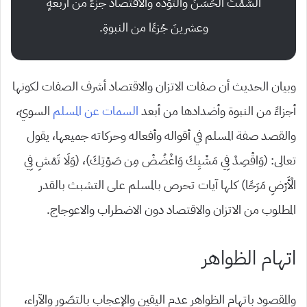
السَّمْتُ الحَسَنُ والتُّؤَدَةُ والاقتصادُ جزءٌ من أربعةٍ
وعشرينَ جُزءًا من النبوةِ.
وبيان الحديث أن صفات الاتزان والاقتصاد أشرف الصفات لكونها
أجزاءً من النبوة وأضدادها من أبعد
السمات عن المسلم
السويّ،
والقصد صفة المسلم في أقواله وأفعاله وحركاته جميعها، يقول
تعالى: (وَاقْصِدْ فِي مَشْيِكَ وَاغْضُضْ مِن صَوْتِكَ)، (وَلَا تَمْشِ فِي
الْأَرْضِ مَرَحًا) كلها آيات تحرص بالمسلم على التشبث بالقدر
المطلوب من الاتزان والاقتصاد دون الاضطراب والاعوجاج.
اتهام الظواهر
والمقصود باتهام الظواهر عدم اليقين والإعجاب بالتصّور والآراء،