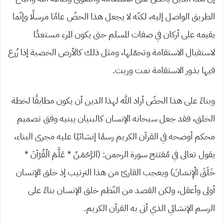
الطريق الواصل إليه، لكنّه لا يجعل هذا الحضّ عامًا مرسلًا وإنّما
يقيمه على أركان في صفات المسلم حتى يكون المرء مستعدًا
لاستقبال الاستقامة وتحمّلها، ومثل ذلك كالأرض الخصبة إذا زُرع
فيها بذور الاستقامة نمت وربت.
وبناءً على هذا الحضّ أراد الله لهذا الدين أن يكون مطابقًا لخطة
الخلق، فقد جعل سبحانه الإنسان كالبنيان يبنيه وفق تصميم
محكم أوضحه في القرآن الكريم رسمًا إنشائيًا عليه مجرى البناء،
يقول تعالى في مُفتتح سورة الرحمن: (الرَّحْمَـنُ * عَلَّمَ الْقُرْآنَ *
خَلَقَ الْإِنسَانَ) ويعجب القارئ من هذا الترتيب إذ خلق الإنسان
أولى وأعقل، ولكن القصد من النّظم خلق الإنسان بناءً على
الرسم الإنشائي الذي أتى به القرآن الكريم.