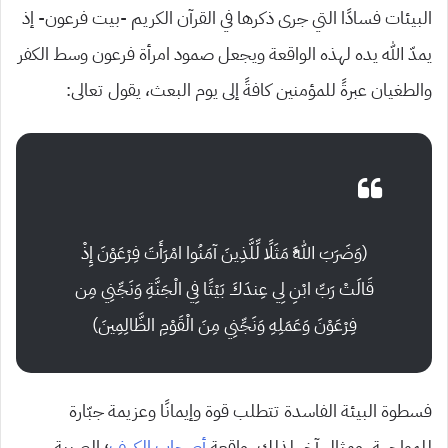
البيئات فسادًا التي جرى ذكرها في القرآن الكريم -بيت فرعون- إذ
يمدّ الله يده لهذه الواقعة ويجعل صمود امرأة فرعون وسط الكفر
والطغيان عبرةً للمؤمنين كافةً إلى يوم البعث، يقول تعالى:
(وَضَرَبَ اللَّهُ مَثَلًا لِّلَّذِينَ آمَنُوا امْرَأَتَ فِرْعَوْنَ إِذْ
قَالَتْ رَبِّ ابْنِ لِي عِندَكَ بَيْتًا فِي الْجَنَّةِ وَنَجِّنِي مِن
فِرْعَوْنَ وَعَمَلِهِ وَنَجِّنِي مِنَ الْقَوْمِ الظَّالِمِينَ)
فسطوة البيئة الفاسدة تتطلب قوة وإيمانًا وعزيمة جبّارة
للمواجهة، ومثال آخر لذلك، واقعة
أصحاب الكهف
؛ الصبية