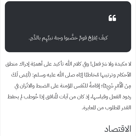
كيفَ يُفلِحُ قومٌ خضَّبوا وجهَ نبيِّهِم بالدَّمِ.
لا مكيدة ولا شرّ فعل! وفي كلام الله تأكيد على أهميّة إدراك منطق
الأحكام وترتيبها مُخاطبًا إيّاه صلى الله عليه وسلم: (لَيْسَ لَكَ
مِنَ الْأَمْرِ شَيْءٌ)؛ إقامةً للنّفس المؤمنة على الضبط والاتّزان في
ردود الفعل وقياسها، إذ كان من آيات المُنافق إذا خُوطب لم يحفظ
القدر المطلوب من المعايرة.
الاقتصاد