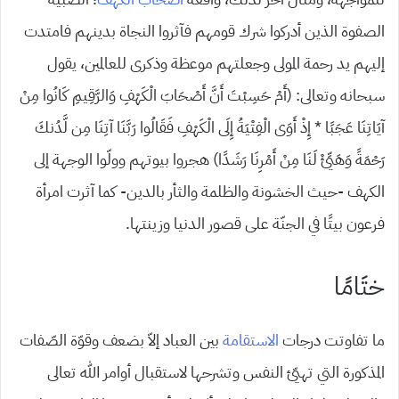
الصفوة الذين أدركوا شرك قومهم فآثروا النجاة بدينهم فامتدت
إليهم يد رحمة المولى وجعلتهم موعظة وذكرى للعالمين، يقول
سبحانه وتعالى: (أَمْ حَسِبْتَ أَنَّ أَصْحَابَ الْكَهْفِ وَالرَّقِيمِ كَانُوا مِنْ
آيَاتِنَا عَجَبًا * إِذْ أَوَى الْفِتْيَةُ إِلَى الْكَهْفِ فَقَالُوا رَبَّنَا آتِنَا مِن لَّدُنكَ
رَحْمَةً وَهَيِّئْ لَنَا مِنْ أَمْرِنَا رَشَدًا) هجروا بيوتهم وولّوا الوجهة إلى
الكهف -حيث الخشونة والظلمة والثأر بالدين- كما آثرت امرأة
فرعون بيتًا في الجنّة على قصور الدنيا وزينتها.
ختَامًا
ما تفاوتت درجات
الاستقامة
بين العباد إلاّ بضعف وقوّة الصّفات
المذكورة التي تهيّئ النفس وتشرحها لاستقبال أوامر الله تعالى