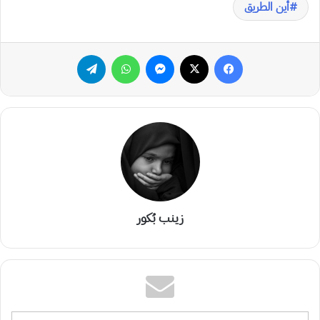
أين الطريق
فيسبوك
‫X
ماسنجر
واتساب
تيلقرام
زينب بُكور