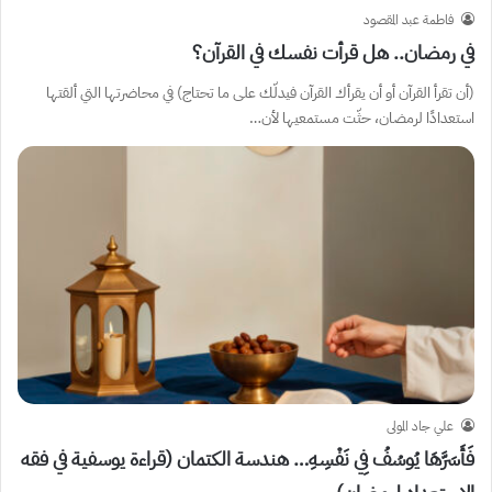
فاطمة عبد المقصود
في رمضان.. هل قرأت نفسك في القرآن؟
(أن تقرأ القرآن أو أن يقرأك القرآن فيدلّك على ما تحتاج) في محاضرتها التي ألقتها
استعدادًا لرمضان، حثّت مستمعيها لأن…
علي جاد المولى
فَأَسَرَّهَا يُوسُفُ فِي نَفْسِهِ… هندسة الكتمان (قراءة يوسفية في فقه