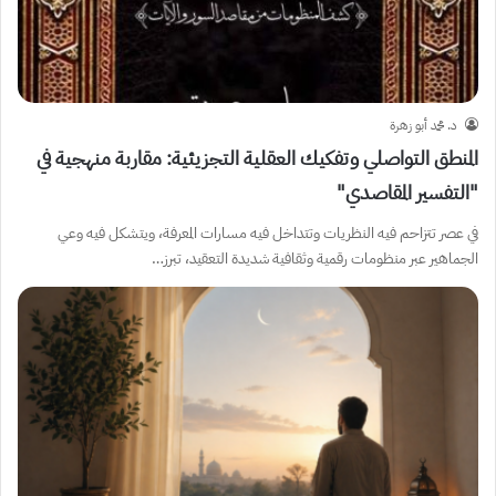
د. محمد أبو زهرة
المنطق التواصلي وتفكيك العقلية التجزيئية: مقاربة منهجية في
“التفسير المقاصدي”
في عصر تتزاحم فيه النظريات وتتداخل فيه مسارات المعرفة، ويتشكل فيه وعي
الجماهير عبر منظومات رقمية وثقافية شديدة التعقيد، تبرز…