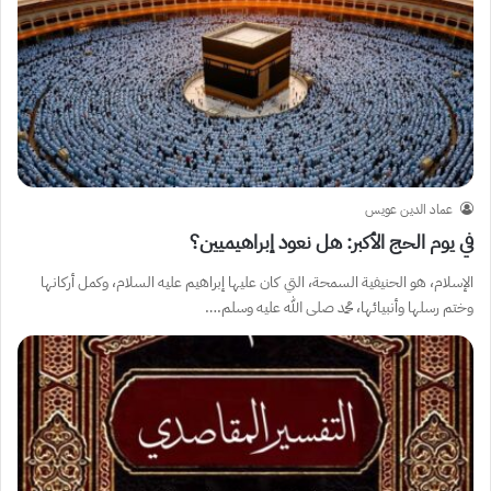
عماد الدين عويس
في يوم الحج الأكبر: هل نعود إبراهيميين؟
الإسلام، هو الحنيفية السمحة، التي كان عليها إبراهيم عليه السلام، وكمل أركانها
وختم رسلها وأنبيائها، محمد صلى الله عليه وسلم.…