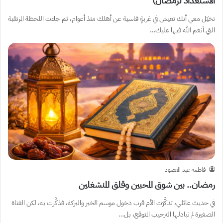
الاستعداد لرمضان)
تخيّل معي أنك تعيش في غربةٍ قاسية عن أهلك منذ أعوام، ثم جاءت اللحظة المرتقبة
التي أنعم الله فيها عليك…
فاطمة عبد المقصود
رمضان.. بين شوق المحبين وقلق المنشغلين
في حديث عائلي، تذكَّرَت الأم قرب دخول موسم الخير والبركة، فذكَّرت به، لكن الفتاة
الصغيرة لم تبادلها الترحيب المتوقع، بل…