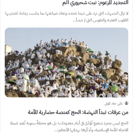
التجديد المزعوم: نبت شحروري آثم
لا تزال الشبهات التي ترد على ديننا تتجدد وتعاد صياغتها بما يناسب زماننا، لتتشربها
القلوب الغضة والنفوس التي لم تنشأ…
علي جاد المولى
من عرفات تبدأ النهضة: الحج كمنصة حضارية للأمة
الحج ليس مجرد شعيرةٍ تُؤدّى في أيام معدودات؛ بل هو محطةٌ سنوية تُعيد ضبط
الاتجاه للأمة الإسلامية، وتُذكّرها بهدفها الأعظم:…