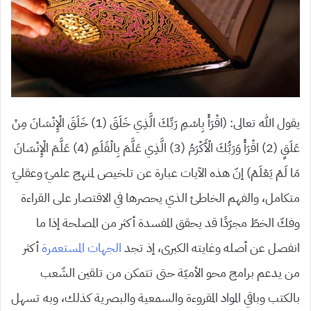
يقول الله تعالى: (اقْرَأْ بِاسْمِ رَبِّكَ الَّذِي خَلَقَ (1) خَلَقَ الْإِنْسَانَ مِنْ
عَلَقٍ (2) اقْرَأْ وَرَبُّكَ الْأَكْرَمُ (3) الَّذِي عَلَّمَ بِالْقَلَمِ (4) عَلَّمَ الْإِنْسَانَ
مَا لَمْ يَعْلَمْ) إنّ هذه الآيات عبارة عن تلخيص لمنهج علميّ وعقليّ
متكامل، والفهم الخاطئ الذي يحصرها في الاقتصار على القراءة
وفكّ الخطّ مجرّدًا قد يحقق المفسدة أكثر من المصلحة إذا ما
انفصل عن أصله وغايته الكبرى، إذ تجد
الجهات المستعمرة
أكثر
من يدعم برامج محو الأميّة حتى تتمكن من تلقين الشّعب
بالكتب وباقي المواد المقروءة والسمعية والبصرية كذلك، وبه تسهل