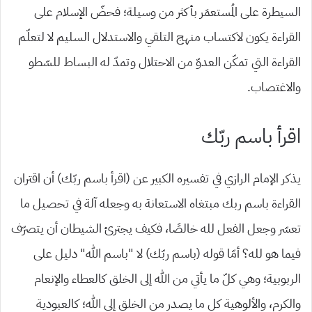
السيطرة على المُستعمَر بأكثر من وسيلة؛ فحضّ الإسلام على
القراءة يكون لاكتساب منهج التلقي والاستدلال السليم لا لتعلّم
القراءة التي تمكّن العدوّ من الاحتلال وتمدّ له البساط للسّطو
والاغتصاب.
اقرأ باسم ربّك
يذكر الإمام الرازي في تفسيره الكبير عن (اقرأ باسم ربّك) أن اقتران
القراءة باسم ربك مبتغاه الاستعانة به وجعله آلة في تحصيل ما
تعسّر وجعل الفعل لله خالصًا، فكيف يجترئ الشيطان أن يتصرّف
فيما هو لله؟
أمّا قوله (باسم ربّك) لا “باسم الله” دليل على
الربوبية؛ وهي كلّ ما يأتي من الله إلى الخلق كالعطاء والإنعام
والكرم، والألوهية كل ما يصدر من الخلق إلى الله؛ كالعبودية