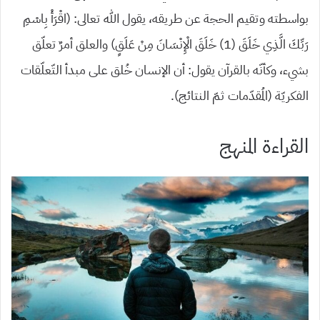
بواسطته وتقيم الحجة عن طريقه، يقول الله تعالى: (اقْرَأْ بِاسْمِ
رَبِّكَ الَّذِي خَلَقَ (1) خَلَقَ الْإِنْسَانَ مِنْ عَلَقٍ) والعلق أمرٌ تعلّق
بشيء، وكأنّه بالقرآن يقول: أن الإنسان خُلق على مبدأ التّعلّقات
الفكريّة (المُقدّمات ثمّ النتائج).
القراءة المنهج