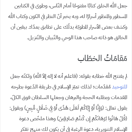
جعل الله الخلق كتابًا مفتوحًا أمام النّاس، وطوى في الكتابين
المسطور والمنظور أسرارًا له، وبه يخبر أنّ النظر في الكون وكتاب الله
وكشف بعض الأسرار المطويّة يدلّك على تطابق يمدّك بيقين أن
الخالق هو ذاته صاحب هذا الوحي والتّبيان والتّنزيل.
مَقامَاتُ الخطَاب
لم يفتتح الله خطابه بقوله: (فاعلم أنه لا إله إلاّ الله) ولكنّه جعل
للتوحيد
مُقدّمات؛ لذلك تميّز الإسلام في طريقة الدّعوة بطرحه
المقدمات وبطلبه الحجة والبرهان وجعلها السلطان فوق الكلّ،
يقول تعالى: (وَإِنَّا أَوْ إِيَّاكُمْ لَعَلَىٰ هُدًى أَوْ فِي ضَلَالٍ مُّبِينٍ) ويقول:
(قُلْ هَاتُوا بُرْهَانَكُمْ إِن كُنتُمْ صَادِقِينَ) وهذا ملخّص دعوة
الإسلام التنويرية، دعوة الرغبة في أن يكون لك منهج تفكر