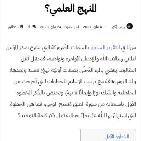
المنهج العلمي؟
زينب بُكور
4 مايو، 2021
آخر تحديث: 24 مايو، 2023
4
2 دقائق
مررنا في
التقرير السابق
بالسمات الضّروريّة التي تشرح صدر المؤمن
لتلقي رسالات الله وللإذعان لأوامره ونواهيه، فتحمّل ثقل
التكاليف يقضي بالمرء التّحلّي بصفات أوليّة تهيّئ نفسه وتعدّها؛
ولنا اليوم وقفة مع ترتيب الإسلام للخطوات التي أخرجت من
الجاهلية والشّك نورًا وإيمانًا لا يهتزّ، ونختصّ بالذّكر الخطوة
الأولى باستعانة من سورة العلق مُفتتح الوحي، فما هي الخطوة
التي استهلّ بها الله عزّ وجلّ خطابه قبل ذكر كلمة التوحيد؟
الخطوة الأولى