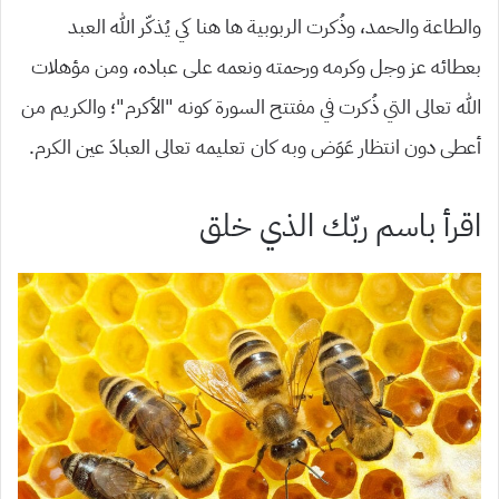
والطاعة والحمد، وذُكرت الربوبية ها هنا كي يُذكّر الله العبد
بعطائه عز وجل وكرمه ورحمته ونعمه على عباده، ومن مؤهلات
الله تعالى التي ذُكرت في مفتتح السورة كونه “الأكرم”؛ والكريم من
أعطى دون انتظار عَوَض وبه كان تعليمه تعالى العبادَ عين الكرم.
اقرأ باسم ربّك الذي خلق