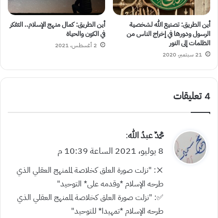
أين الطريق: تصنيع الله لشخصية
أين الطريق: كمال منهج الإسلام.. التفكر
الرسول ودورها في إخراج الناس من
في الكون والحياة
الظلمات إلى النور
2 أغسطس، 2021
21 سبتمبر، 2020
‫4 تعليقات
ي
محمدٌ عبدُ الله
:
ق
8 يوليو، 2021 الساعة 10:39 م
و
❌️: “نزلت صورة العلق كخلاصة لملمنهج العقلي الذي
ل
طرحه الإسلام *وقدمه على* التوحيد”
✅️: “نزلت صورة العلق كخلاصة لملمنهج العقلي الذي
طرحه الإسلام *تمهيدا* للتوحيد”