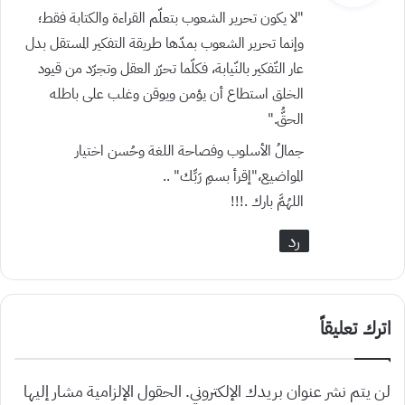
و
“لا يكون تحرير الشعوب بتعلّم القراءة والكتابة فقط؛
ل
وإنما تحرير الشعوب بمدّها طريقة التفكير المستقل بدل
عار التّفكير بالنّيابة، فكلّما تحرّر العقل وتجرّد من قيود
الخلق استطاع أن يؤمن ويوقن وغلب على باطله
الحقُّ.”
جمالُ الأسلوب وفصاحة اللغة وحُسن اختيار
المواضيع،”إقرأ بسمِ رَبِّك” ..
اللهُمَّ بارك .!!!
رد
اترك تعليقاً
لن يتم نشر عنوان بريدك الإلكتروني.
الحقول الإلزامية مشار إليها