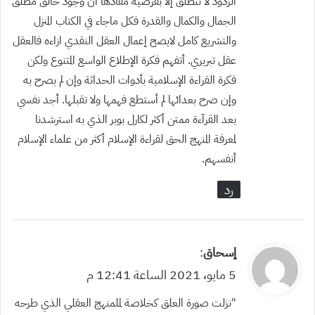
الردود لا تنطلق إلا بفرضية مفادها أن وجود خالق مطلق
الجمال والكمال والقدرة فكل ماجاء في الكتاب المنزل
والتشريع كامل لايصح إعمال العقل النقدي ازاءه فالعقل
عقل تبريري. أتفهم فكرة الإطلاع الواسع المتنوع ولكن
فكرة القراءة الإسلامية بأدوات الحداثة وإن لم بصرح به
وإن صرح بعدائها لم أستطع فهمها ولا تقبلها. أجد نفسي
بعد القرآءة ممتن أكثر لكارل بوبر الذي به استرشدنا
لمعرفة المنهج الحق لقراءة الإسلام أكثر من علماء الإسلام
أنفسهم.
رد
ي
إسحاق
:
ق
5 مايو، 2021 الساعة 12:41 م
و
“نزلت صورة العلق كخلاصة لملمنهج العقلي الذي طرحه