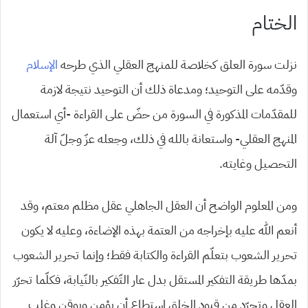
الختام
نزلت سورة العلق كخلاصة للمنهج العقلي الذي طرحه
الإسلام
وقدّمه على التوحيد؛ ومدعاة ذلك أن التوحيد نتيجة لازمة
للمقدّمات المذكورة في السورة من حضّ على القراءة -أي استعمال
المنهج العقلي- واستعانة بالله في ذلك، وجعله عزّ وجلّ آلة
التحصيل وغايته.
ومن المعلوم الواضح أن العقل الجاهلي عقل مظلم معتم، وقد
أنعم الله عليه بإخراجه من العتمة بهذه الإضاءة، وعليه لا يكون
تحرير الشعوب بتعلّم القراءة والكتابة فقط؛ وإنما تحرير الشعوب
بمدّها طريقة التفكير المستقل بدل عار التّفكير بالنّيابة، فكلّما تحرّر
العقل وتجرّد من قيود الخلق استطاع أن يؤمن ويوقن وغلب