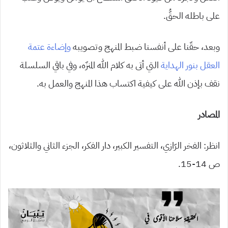
على باطله الحقُّ.
وبعد، حقّنا على أنفسنا ضبط المنهج وتصويبه
وإضاءة عتمة
العقل بنور الهداية
التي أتى به كلام الله المنزّه، وفي باقي السلسلة
نقف بإذن الله على كيفية اكتساب هذا المنهج والعمل به.
المصادر
انظر: الفخر الرّازي، التفسير الكبير، دار الفكر، الجزء الثاني والثلاثون،
ص 14-15.