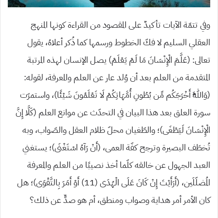
وفي تتمّة الآيات تأكيدٌ على المقصود من القراءة كونها المنهج
العقلي السليم لا فكّ الخطوط ورسمها كما ذُكر أعلاهُ، يقول
تعالى: (عَلَّمَ الْإِنْسَانَ مَا لَمْ يَعْلَمْ) يصل الإنسان لهذه المرتبة
المتقدمة من العلم بعد أن وُلد عار عن العلم والمعرفة، لقوله:
(وَاللَّهُ أَخْرَجَكُم مِّن بُطُونِ أُمَّهَاتِكُمْ لَا تَعْلَمُونَ شَيْئًا)، واستمرّت
سورة العلق بعد هذا البيان في التحدّث عن موانع العلم (كَلَّا إِنَّ
الْإِنْسَانَ لَيَطْغَى)؛ والطّغيان محلّ ظلام العقل والصّواب، وبه
تُخطَف البصيرة وترجح كفّة العمى، (أَنْ رَآهُ اسْتَغْنَى)؛ يستغني
العبد الجهول عن خالقه كلّما أخذ نصيبًا من العلم والمعرفة
المُضلّلَين، (أَرَأَيْتَ إِنْ كَانَ عَلَى الْهُدَى (11) أَوْ أَمَرَ بِالتَّقْوَى)؛ هل
كان الأمر أمر هداية وصواب ومنطق، أم هو صدٌّ عن ذلك؟