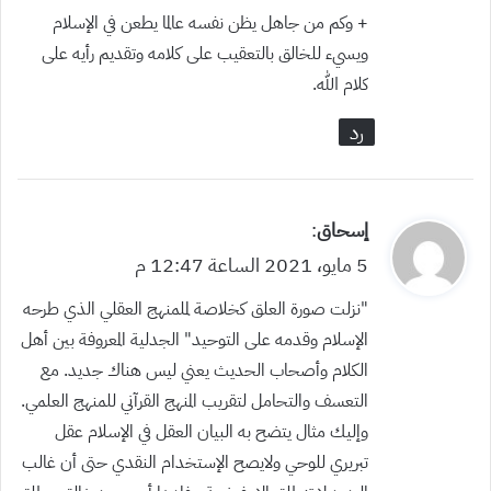
+ وكم من جاهل يظن نفسه عالما يطعن في الإسلام
ويسيء للخالق بالتعقيب على كلامه وتقديم رأيه على
كلام الله.
رد
ي
إسحاق
:
ق
5 مايو، 2021 الساعة 12:47 م
و
“نزلت صورة العلق كخلاصة لملمنهج العقلي الذي طرحه
ل
الإسلام وقدمه على التوحيد” الجدلية المعروفة بين أهل
الكلام وأصحاب الحديث يعني ليس هناك جديد. مع
التعسف والتحامل لتقريب المنهج القرآني للمنهج العلمي.
وإليك مثال يتضح به البيان العقل في الإسلام عقل
تبريري للوحي ولايصح الإستخدام النقدي حتى أن غالب