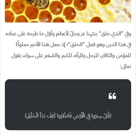
وفي “الذي خلق” ينبّهنا عز وجلّ لأعظم وأوّل ما طرحه على عباده
في هذا الدين وهو فعل “الخلق”؛ إذ جعل هذا الأخير مملوكًا
للمؤمن والكافر، للرجل والمرأة، للكبير والصّغير على سواء، يقول
تعالى:
(قُلْ سِيرُوا فِي الْأَرْضِ فَانظُرُوا كَيْفَ بَدَأَ الْخَلْقَ)