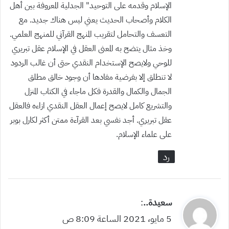
ل
الإسلام وقدمه على التوحيد” الجدلية المعروفة بين أهل
الكلام وأصحاب الحديث يعني ليس هناك جديد. مع
التعسف والتحامل لتقريب المنهج القرآني للمنهج العلمي.
وخذ مثال يتضح به المعنى العقل في الإسلام عقل تبريري
للوحي ولايصح الإستخدام النقدي حتى أن غالب الردود
لا تنطلق إلا بفرضية مفادها أن وجود خالق مطلق
الجمال والكمال والقدرة فكل ماجاء في الكتاب المنزل
والتشريع كامل لايصح إعمال العقل النقدي ازاءه فالعقل
عقل تبريري. أجد نفسي بعد القرآءة ممتن أكثر لكارل بوبر
على علماء الإسلام.
رد
ي
سعيدة..
:
ق
5 مايو، 2021 الساعة 8:09 ص