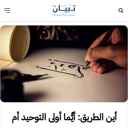
بحث عن
الق
أين الطريق: أيُّما أولى التوحيد أم