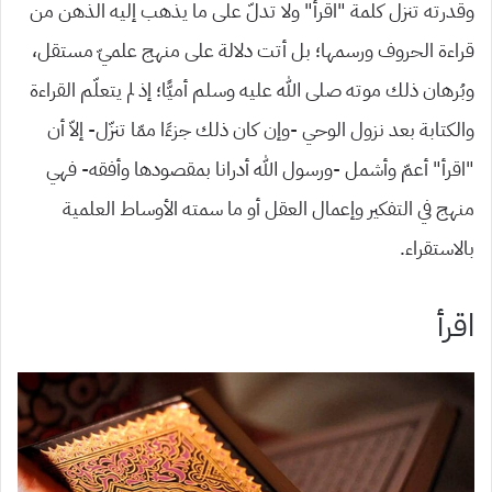
وقدرته تنزل كلمة “اقرأ” ولا تدلّ على ما يذهب إليه الذهن من
قراءة الحروف ورسمها؛ بل أتت دلالة على منهج علميّ مستقل،
وبُرهان ذلك موته صلى الله عليه وسلم أميًّا؛ إذ لم يتعلّم القراءة
والكتابة بعد نزول الوحي -وإن كان ذلك جزءًا ممّا تنزّل- إلاّ أن
“اقرأ” أعمّ وأشمل -ورسول الله أدرانا بمقصودها وأفقه- فهي
منهج في التفكير وإعمال العقل أو ما سمته الأوساط العلمية
بالاستقراء.
اقرأ