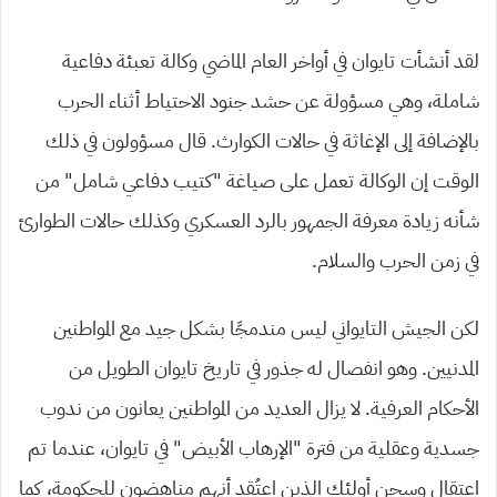
لقد أنشأت تايوان في أواخر العام الماضي وكالة تعبئة دفاعية
شاملة، وهي مسؤولة عن حشد جنود الاحتياط أثناء الحرب
بالإضافة إلى الإغاثة في حالات الكوارث. قال مسؤولون في ذلك
الوقت إن الوكالة تعمل على صياغة “كتيب دفاعي شامل” من
شأنه زيادة معرفة الجمهور بالرد العسكري وكذلك حالات الطوارئ
في زمن الحرب والسلام.
لكن الجيش التايواني ليس مندمجًا بشكل جيد مع المواطنين
المدنيين. وهو انفصال له جذور في تاريخ تايوان الطويل من
الأحكام العرفية. لا يزال العديد من المواطنين يعانون من ندوب
جسدية وعقلية من فترة “الإرهاب الأبيض” في تايوان، عندما تم
اعتقال وسجن أولئك الذين اعتُقد أنهم مناهضون للحكومة، كما