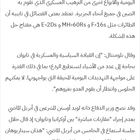
اليومية والأنواع أخرى من الترهيب العسكري الذي تقوم به
الصين في جميع أنحاء الجزيرة. تعتقد بعض الفصائل في تايبيه أن
الطائرات مثل F-16s و MH-60Rs و E-2Ds هي مفتاح حل
هذه المشكلة.
وقال بلومنتال: “إن القيادة السياسية والعسكرية في تايوان
بحاجة إلى عدد من الأشياء لتستطيع الردع؛ بما في ذلك القدرة
على مواجهة التهديدات اليومية المخيفة التي يواجهونها. لا يمكنهم
الجلوس وانتظار أن يقوم العدو بغزوهم”.
وقد نصح وزير الدفاع ذاته لويد أوستن المشرعين في أبريل الماضي
بعدم إجراء “مقارنات مباشرة” بين أوكرانيا وتايوان؛ إذ قال خلال
جلسة استماع في الخامس من أبريل الماضي: “هذان سيناريوهان