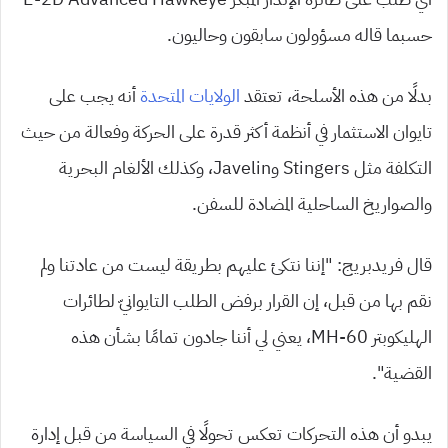
حسبما قاله مسؤولون سابقون وحاليون.
بدلًا من هذه الأسلحة، تعتقد
الولايات المتحدة
أنه يجب على
تايوان الاستثمار في أنظمة أكثر قدرة على الحركة وفعالة من حيث
التكلفة مثل Stingers وJavelin، وكذلك الألغام البحرية
والصواريخ الساحلية المضادة للسفن.
قال فريدبريج: “إننا نتكئ عليهم بطريقة ليست من عادتنا ولم
نقم بها من قبل، إن القرار برفض الطلب التايوانيّ لطائرات
الهليكوبتر MH-60، يعني لي أننا جادون تمامًا بشأن هذه
القضية”.
يبدو أن هذه التحركات تعكس تحولًا في السياسة من قبل إدارة