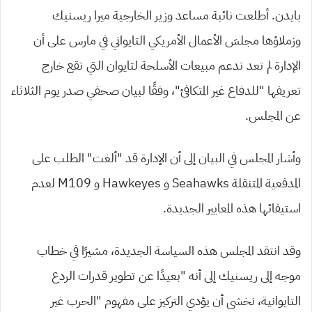
بايدن. أطلعت نائبة مساعد وزير الخارجية ميرا ريسنيك
وزملاؤها مجلسَ الأعمال الأمريكي التايواني في مارس على أن
الإدارة لم تعد تدعم مبيعات الأسلحة لتايوان التي تقع خارج
تعريفها “للدفاع غير المتكافئ”، وفقًا لبيان صحفي صدر يوم الثلاثاء
عن المجلس.
وأشار المجلس في البيان إلى أن الإدارة قد “ألغت” الطلب على
المدفعية المتنقلة Seahawks و Hawkeyes و M109 لعدم
استيفائها هذه المعايير الجديدة.
وقد انتقد المجلس هذه السياسة الجديدة، مشيرًا في خطاب
موجه إلى ريسنيك إلى أنه “بعيدًا عن تطوير قدرات الردع
التايوانية، نخشى أن يؤدي التركيز على مفهوم “الحرب غير