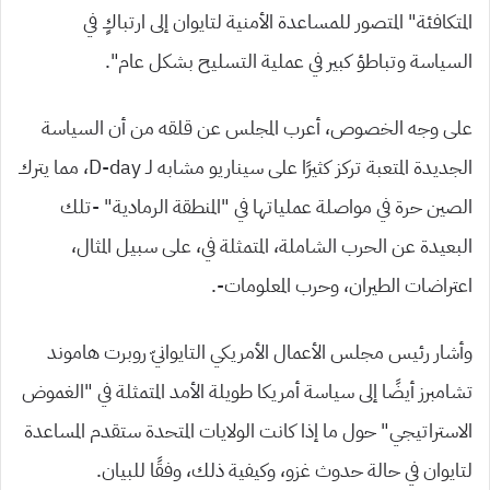
المتكافئة” المتصور للمساعدة الأمنية لتايوان إلى ارتباكٍ في
السياسة وتباطؤ كبير في عملية التسليح بشكل عام”.
على وجه الخصوص، أعرب المجلس عن قلقه من أن السياسة
الجديدة المتعبة تركز كثيرًا على سيناريو مشابه لـ D-day، مما يترك
الصين حرة في مواصلة عملياتها في “المنطقة الرمادية” -تلك
البعيدة عن الحرب الشاملة، المتمثلة في، على سبيل المثال،
اعتراضات الطيران، وحرب المعلومات-.
وأشار رئيس مجلس الأعمال الأمريكي التايوانيّ روبرت هاموند
تشامبرز أيضًا إلى سياسة أمريكا طويلة الأمد المتمثلة في “الغموض
الاستراتيجي” حول ما إذا كانت الولايات المتحدة ستقدم المساعدة
لتايوان في حالة حدوث غزو، وكيفية ذلك، وفقًا للبيان.