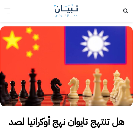
بحث عن
الق
هل تنتهج تايوان نهج أوكرانيا لصد