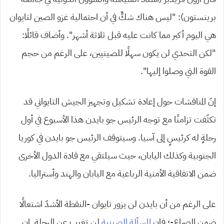
برينستون): “ليس هناك شكٌّ في أن احتمالية غزو الصين لتايوان
هي اليوم أكبر مما كانت عليه قبل ثلاثة أشهر”. وأضاف قائلًا:
“لكن التحدي لن يكون سهلًا للصينيين، على الرغم من حجم
القوة التي وصلوا إليها”.
إنّ المناقشات حول إعادة تشكيل وتجهيز الجيش التايواني قد
تكثّفت تزامنًا مع توجه الرئيس جو بايدن هذا الأسبوع في أول
رحلةٍ له كرئيسٍ إلى آسيا. وسيتوقف الرئيس جو بايدن في كوريا
الجنوبية وكذلك اليابان، حيث سيلتقي مع قادة الدول الأخرى
ضمن الاتفاقية الأمنية الرباعية مع اليابان والهند وأستراليا.
على الرغم من أن بايدن لن يزور تايوان -النقطة الأشدّ اشتعالًا
ضمن الصراع-؛ فإن
المسألة الصينية
لن تغيب عن الرحلة. إن