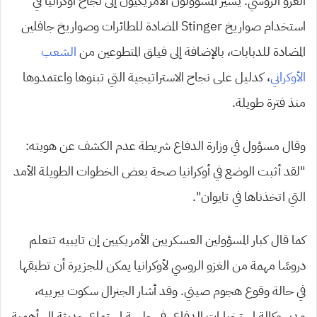
الغزو الروسي. يُشير المسؤولون الأمريكيون إلى نجاح أوكرانيا في
استخدام صواريخ Stinger المضادة للطائرات وصواريخ جافلين
المضادة للدبابات، بالإضافة إلى فيلق المتطوعين من
الشعب
الأوكراني
، كدليل على نجاح الاستراتيجية التي تبنوها واعتمدوها
منذ فترة طويلة.
وقال مسؤول في وزارة الدفاع شريطة عدم الكشف عن هويته:
“لقد أثبت الوضع في أوكرانيا صحة بعض الخطوات الطويلة الأمد
التي اتخذناها في تايوان”.
كما قال كبار المسؤولين العسكريين الأمريكيين إن تايبيه تتعلم
دروسًا مهمة من الغزو الروسي لأوكرانيا يمكن للجزيرة أن تطبقها
في حالة وقوع هجوم صيني. وقد أشار الجنرال سكوت بيرييه،
مدير وكالة استخبارات الدفاع، في جلسة استماع حديثة إلى أهمية