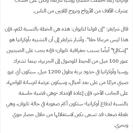
عشرات الآلاف من الأرواح ونزوح الملايين من الناس.
قال شرايفر: “إن قولنا لتايوان: هذه هي الخطة بالنسبة لكم، فإن
هذا ليس مريحًا حقا”.
وأشار شرايفر إلى أن التشبيه بأوكرانيا هو
“إشكاليٌّ” أيضًا بسبب جغرافية تايوان؛ فإنه يجب على الصينيين
عبور 100 ميل من المحيط للوصول إلى الجزيرة، بينما تشترك
روسيا وأوكرانيا في حدود برية بطول 1200 ميل. سيكون أي غزو
صيني مرئيًا من على بعد أميال، وسيكون عرضة لترسانة المواجهة.
على الجانب الآخر، فإن إعادة الإمداد -وهي قضية حاسمة
بالنسبة لدفاع أوكرانيا- ستكون أكثر صعوبة في حالة تايوان، وهي
نقطة ضعف قد تسعى بكين لاستغلالها من خلال حصار جوي
وبحري.