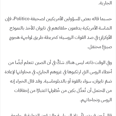
الجارية.
حسبما قاله بعض المسؤولين الأمريكيين لصحيفة Politico، فإن
السّاسة الأمريكية يدفعون حلفاءَهم في تايوان للأخذ بالنموذج
الأوكرانيّ في صد القوات الروسية؛ كخريطة طريق لمواجهة هجومٍ
صينيٍّ محتمَل.
وفي الوقت ذاته، ليس هناك شكٌّ في أن الصين تتعلم أيضًا من
أخطاء الروس التي ارتكبوها في غزوهم الجاري، في محاولتها لإعادة
ضمّ تايوان، سواء بالقوة أو بالدبلوماسية. وقد قال الخبراء إنه
من المحتمل أن تُعدِّل بكين من خُطَطِها اعتبارًا من إخفاقات
الروس ونجاحاتهم.
قال آرون فريدبر (أستاذ السياسة والشؤون الدولية في جامعة