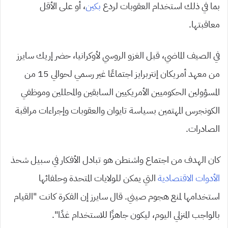
بما في ذلك استخدام العقوبات لردع
بكين
، أو على الأقل
معاقبتها.
في الصيف الماضي، قبل الغزو الروسي لأوكرانيا، حضر إريك سايرز
من معهد أمريكان إنتربرايز اجتماعًا غير رسمي لحوالي 15 من
المسؤولين الحكوميين الأمريكيين السابقين والمحللين وموظفي
الكونجرس المهتمين بسياسة تايوان والعقوبات وإجراءات مراقبة
الصادرات.
كان الهدف من اجتماع واشنطن هو تبادل الأفكار في سبيل شحذ
الأدوات الاقتصادية
التي يمكن للولايات المتحدة وحلفائها
استخدامها لمنع هجوم صيني. قال سايرز إن الفكرة كانت “القيام
بالواجب المنزلي اليوم، ليكون جاهزًا للاستخدام غدًا”.