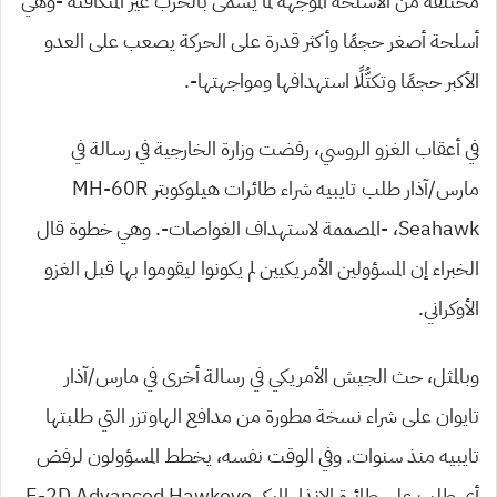
مختلفة من الأسلحة الموجهة لما يسمى بالحرب غير المتكافئة -وهي
أسلحة أصغر حجمًا وأكثر قدرة على الحركة يصعب على العدو
الأكبر حجمًا وتكتُّلًا استهدافها ومواجهتها-.
في أعقاب الغزو الروسي، رفضت وزارة الخارجية في رسالة في
مارس/آذار طلب تايبيه شراء طائرات هيلوكوبتر MH-60R
Seahawk، -المصممة لاستهداف الغواصات-. وهي خطوة قال
الخبراء إن المسؤولين الأمريكيين لم يكونوا ليقوموا بها قبل الغزو
الأوكراني.
وبالمثل، حث الجيش الأمريكي في رسالة أخرى في مارس/آذار
تايوان على شراء نسخة مطورة من مدافع الهاوتزر التي طلبتها
تايبيه منذ سنوات. وفي الوقت نفسه، يخطط المسؤولون لرفض
أي طلب على طائرة الإنذار المبكر E-2D Advanced Hawkeye