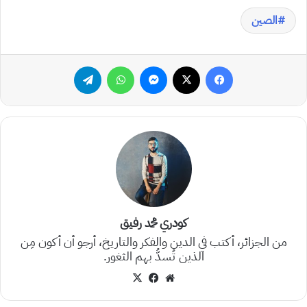
الصين
فيسبوك
‫X
ماسنجر
واتساب
تيلقرام
كودري محمد رفيق
من الجزائر، أكتب في الدين والفكر والتاريخ، أرجو أن أكون مِن
الذين تُسدُّ بهم الثغور.
موقع
‫X
فيسبوك
الويب