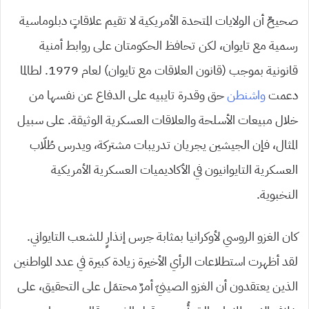
صحيحٌ أن الولايات المتحدة الأمريكية لا تقيم علاقاتٍ دبلوماسية
رسمية مع تايوان، لكن تحافظ الحكومتان على روابط أمنية
قانونية بموجب (قانون العلاقات مع تايوان) لعام 1979. لطالما
دعمت
واشنطن
حق وقدرة تايبيه على الدفاع عن نفسها من
خلال مبيعات الأسلحة والعلاقات العسكرية الوثيقة. على سبيل
المثال، فإن الجيشين يجريان تدريبات مشتركة، ويدرس طُلّاب
العسكرية التايوانيون في الأكاديميات العسكرية الأمريكية
النخبوية.
كان الغزو الروسي لأوكرانيا بمثابة جرس إنذارٍ للشعب التايواني.
لقد أظهرت استطلاعات الرأي الأخيرة زيادة كبيرة في عدد المواطنين
الذين يعتقدون أن الغزو الصينيّ أمرٌ محتمَل على التحقيق، على