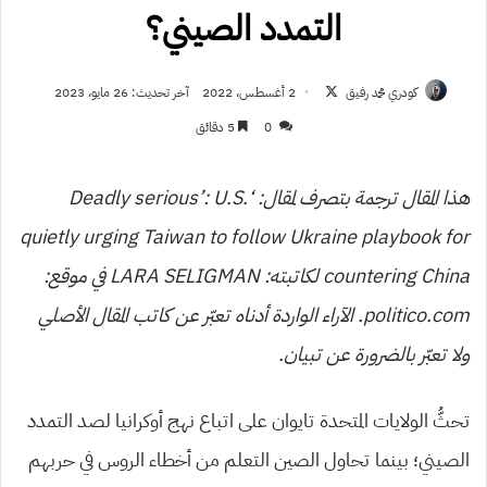
التمدد الصيني؟
تابع
كودري محمد رفيق
2 أغسطس، 2022
آخر تحديث: 26 مايو، 2023
على
0
5 دقائق
X
هذا المقال ترجمة بتصرف لمقال: ‘Deadly serious’: U.S.
quietly urging Taiwan to follow Ukraine playbook for
countering China لكاتبته: LARA SELIGMAN في موقع:
politico.com. الآراء الواردة أدناه تعبّر عن كاتب المقال الأصلي
ولا تعبّر بالضرورة عن تبيان.
تحثُّ الولايات المتحدة تايوان على اتباع نهج أوكرانيا لصد التمدد
الصيني؛ بينما تحاول الصين التعلم من أخطاء الروس في حربهم