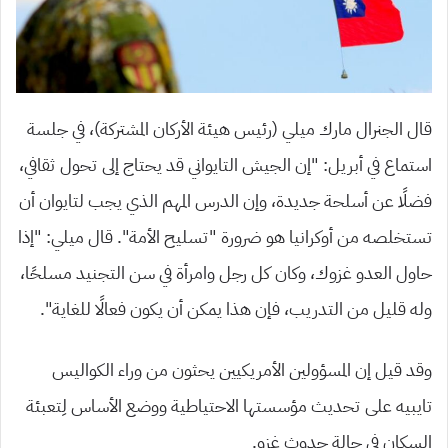
قال الجنرال مارك ميلي (رئيس هيئة الأركان المشتركة)، في جلسة
استماع في أبريل: “إن الجيش التايواني قد يحتاج إلى تحول ثقافي،
فضلًا عن أسلحة جديدة، وإن الدرس المهم الذي يجب لتايوان أن
تستخلصه من أوكرانيا هو ضرورة “تسليح الأمة”.
قال ميلي: “إذا
حاول العدو غزوك، وكان كل رجل وامرأة في سن التجنيد مسلحًا،
وله قليل من التدريب، فإن هذا يمكن أن يكون فعالًا للغاية”.
وقد قيل إن المسؤولين الأمريكيين يحثون من وراء الكواليس
تايبيه على تحديث مؤسستها الاحتياطية ووضع الأساس لِتعبئة
السكان في حالة حدوث غزو.