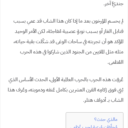
جنديٍّ آخر.
لم يحسم المؤرخون بعد ما إذا كان هذا الشاب قد عمي بسبب
قنابل الغاز أو بسبب نوبةٍ عصبية مُفاجئة، لكن الأمر الوحيد
المؤكد هو أن تجربته في ساحات الوغى قد شكّلت بقية حياته،
مثله مثل الملايين من الجنود الذين شاركوا في هذه الحرب
العُظمى.
عُرفِت هذه الحرب بالحرب العالمية الأولى، الحدث الأساس الذي
بُنِي فوق رُكامِه القرن العشرين بكامل عُنفه ودمويته، وعُرف هذا
الشاب بــ أدولف هتلر.
مالذي حدث؟
مُخلّفات مُرعبة لحربٍ عُظمى