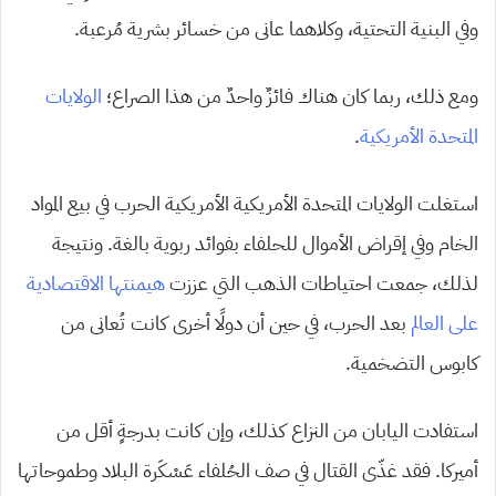
وفي البنية التحتية، وكلاهما عانى من خسائر بشرية مُرعبة.
ومع ذلك، ربما كان هناك فائزٌ واحدٌ من هذا الصراع؛
الولايات
المتحدة الأمريكية
.
استغلت الولايات المتحدة الأمريكية الأمريكية الحرب في بيع المواد
الخام وفي إقراض الأموال للحلفاء بفوائد ربوية بالغة. ونتيجة
لذلك، جمعت احتياطات الذهب التي عززت
هيمنتها الاقتصادية
على العالم
بعد الحرب، في حين أن دولًا أخرى كانت تُعانى من
كابوس التضخمية.
استفادت اليابان من النزاع كذلك، وإن كانت بدرجةٍ أقل من
أميركا. فقد غذّى القتال في صف الحُلفاء عَسْكَرة البلاد وطموحاتها