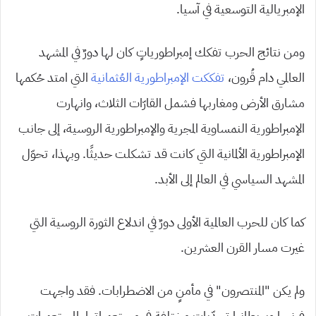
الإمبريالية التوسعية في آسيا.
ومن نتائج الحرب تفكك إمبراطورياتٍ كان لها دورٌ في المشهد
العالمي دام قُرون،
تفككت الإمبراطورية العُثمانية
التي امتد حُكمها
مشارق الأرض ومغاربها فشمل القارّات الثلاث، وانهارت
الإمبراطورية النمساوية المجرية والإمبراطورية الروسية، إلى جانب
الإمبراطورية الألمانية التي كانت قد تشكلت حديثًا. وبهذا، تحوّل
المشهد السياسي في العالم إلى الأبد.
كما كان للحرب العالمية الأولى دورٌ في اندلاع الثورة الروسية التي
غيرت مسار القرن العشرين.
ولم يكن “المنتصرون” في مأمنٍ من الاضطرابات. فقد واجهت
فرنسا وبريطانيا تحدّياتٍ مختلفةٍ في مستعمراتها، المستعمرات