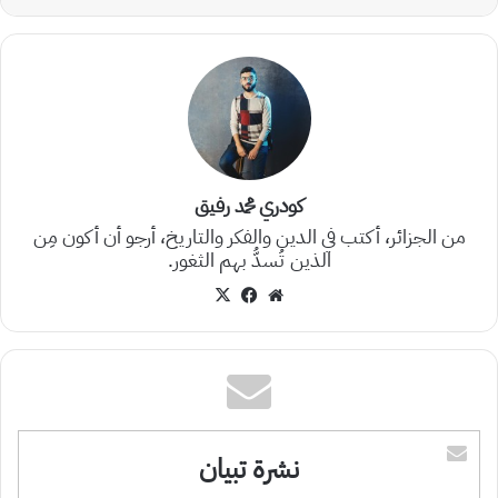
كودري محمد رفيق
من الجزائر، أكتب في الدين والفكر والتاريخ، أرجو أن أكون مِن
الذين تُسدُّ بهم الثغور.
موقع
‫X
فيسبوك
الويب
نشرة تبيان