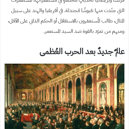
التي جنّدت منها جُيوشًا مُجندلة. في أفريقيا والهند على سبيل
المثال، طالب المُستعمَرون بالاستقلال أو الحكم الذاتي على الأقل،
ومنهم من تمرّد بالقوة ضد السيد المستعمر.
عالمٌ جديدٌ بعد الحرب العُظمى