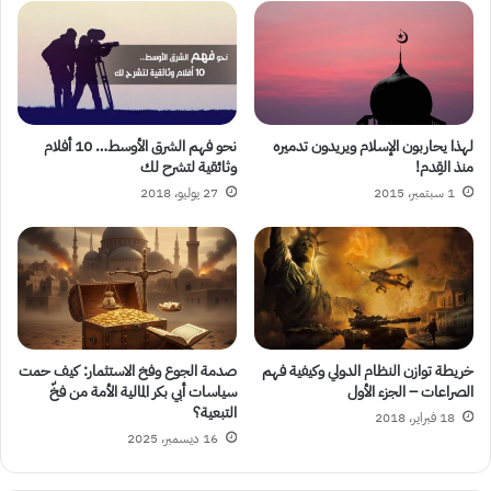
لهذا يحاربون الإسلام ويريدون تدميره
نحو فهم الشرق الأوسط… 10 أفلام
منذ القِدم!
وثائقية لتشرح لك
1 سبتمبر، 2015
27 يوليو، 2018
خريطة توازن النظام الدولي وكيفية فهم
صدمة الجوع وفخ الاستثمار: كيف حمت
الصراعات – الجزء الأول
سياسات أبي بكر المالية الأمة من فخّ
التبعية؟
18 فبراير، 2018
16 ديسمبر، 2025