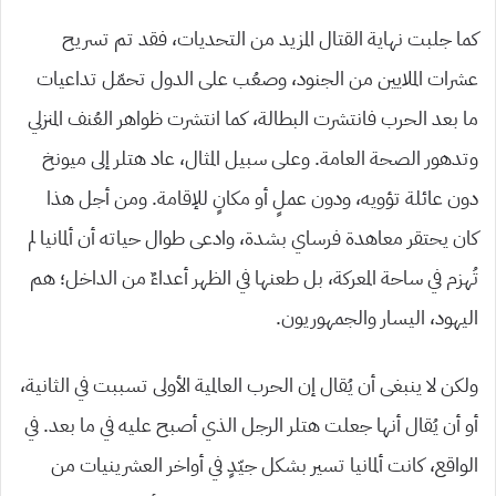
كما جلبت نهاية القتال المزيد من التحديات، فقد تم تسريح
عشرات الملايين من الجنود، وصعُب على الدول تحمّل تداعيات
ما بعد الحرب فانتشرت البطالة، كما انتشرت ظواهر العُنف المنزلي
وتدهور الصحة العامة. وعلى سبيل المثال، عاد هتلر إلى ميونخ
دون عائلة تؤويه، ودون عملٍ أو مكانٍ للإقامة. ومن أجل هذا
كان يحتقر معاهدة فرساي بشدة، وادعى طوال حياته أن ألمانيا لم
تُهزم في ساحة المعركة، بل طعنها في الظهر أعداءٌ من الداخل؛ هم
اليهود، اليسار والجمهوريون.
ولكن لا ينبغى أن يُقال إن الحرب العالمية الأولى تسببت في الثانية،
أو أن يُقال أنها جعلت هتلر الرجل الذي أصبح عليه في ما بعد. في
الواقع، كانت ألمانيا تسير بشكل جيّدٍ في أواخر العشرينيات من