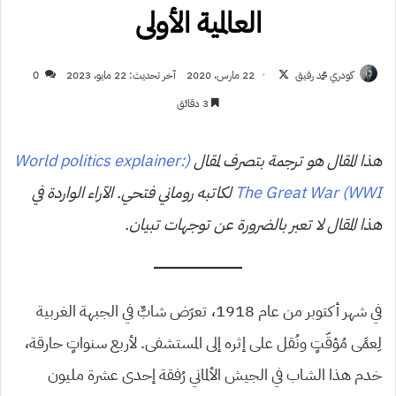
العالمية الأولى
تابع
كودري محمد رفيق
22 مارس، 2020
آخر تحديث: 22 مايو، 2023
0
على
3 دقائق
X
هذا المقال هو ترجمة بتصرف لمقال
(World politics explainer:
The Great War (WWI
لكاتبه روماني فتحي. الآراء الواردة في
هذا المقال لا تعبر بالضرورة عن توجهات تبيان.
في شهر أكتوبر من عام 1918، تعرّض شابٌّ في الجبهة الغربية
لِعمًى مُؤقّتٍ ونُقل على إثره إلى المستشفى. لأربع سنواتٍ حارقة،
خدم هذا الشاب في الجيش الألماني رُفقة إحدى عشرة مليون