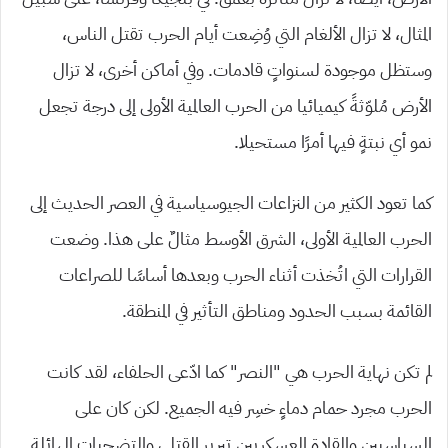
المثال، لا تزال الألغام التي وُضِعت أيام الحرب تقتل الناس،
وستظل موجودة لسنواتٍ قادمات. وفي أماكن أخرى، لا تزال
الأرض مُلوّثةً كيميائيا من الحرب العالمية الأولى إلى درجة تجعل
نمو أي نبتةٍ فيها أمرًا مستحيلا.
كما تعود الكثير من النزاعات الجيوسياسية في العصر الحديث إلى
الحرب العالمية الأولى، الشرق الأوسط مثالٌ على هذا. وضعت
القرارات التي اتُخذت أثناء الحرب وبعدها أساسًا للصراعات
القائمة بسبب الحدود ومناطق التأثير في المنطقة.
لم تكن نهاية الحرب هي “النصر” كما ادّعى الحلفاء، لقد كانت
الحرب مجرد حمام دماءٍ خسِر فيه الجميع. لكن كان على
السياسيين والقادة العسكريين تبرير القتلى والتضحيات الهائلة