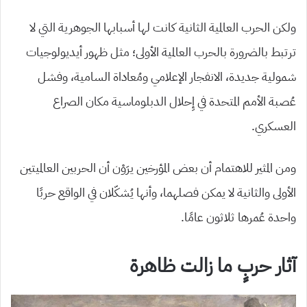
ولكن الحرب العالمية الثانية كانت لها أسبابها الجوهرية التي لا
ترتبط بالضرورة بالحرب العالمية الأولى؛ مثل ظهور أيديولوجيات
شمولية جديدة، الانفجار الإعلامي ومُعاداة السامية، وفشل
عُصبة الأمم المتحدة في إِحلال الدبلوماسية مكان الصراع
العسكري.
ومن المثير للاهتمام أن بعض المؤرخين يرَوْن أن الحربين العالميتين
الأولى والثانية لا يمكن فصلهما، وأنها يُشكّلان في الواقع حربًا
واحدة عُمرها ثلاثون عامًا.
آثار حربٍ ما زالت ظاهرة