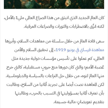
كان العالم الجديد الذي انبثق من هذا الصراع العالمي مليءٌ بالأمل،
لكنه مُزِّق بالاضطرابات والثورات والصراعات العرقية.
سعى قادة العالم من خلال سلسلة من معاهدات السلام، وأبرزها
معاهدة فرساي في يونيو 1919
، إلى تحقيق السلام والأمن
العالمي، كم عملوا على تأسيس مؤسسات دولية جديدة مثل
عُصبة الأمم؛ والتي كان دورها منع حروبٍ مستقبلية، كالتي خرج
منها العالم لتوه، من خلال حل النزاعات بالسياسة والدبلوماسية.
لكن المعاهدة نصت أيضا على تجريد ألمانيا من السلاح، وطالبت
بأن تعترف ألمانيا بمسؤوليتها في التسبب بالحرب، وطالبتها
بتقديم تعويضاتٍ مالية جسيمة.