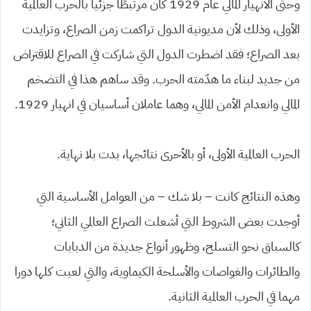
وحتى الانهيار المالي عام 1929 كان مرتبطًا جزئيا بالحرب العالمية
الأولى، وذلك لأن مديونية الدول تراكمت زمن الصراع، وتزايدت
بعد الصراع؛ فقد اضطرت الدول التي شاركت في الصراع للاقتراض
من جديد لبناء ما هدّمته الحرب. وقد ساهم هذا في التضخم
المالي وانعدام الأمن المالي، وهما عاملان أساسيان في انهيار 1929.
الحرب العالمية الأولى، أو بالأحرى نتائجها، بدت بلا نهاية.
وهذه النتائج كانت – بلا شك – من العوامل الأساسية التي
أوجدت بعض الشروط التي أشعلت الصراع العالمي الثاني؛
كالسباق نحو التسلح، وظهور أنواع جديدة من الدبابات
والطائرات والغواصات والأسلحة الكيماوية، والتي لعبت كلها دورا
مهما في الحرب العالمية الثانية.