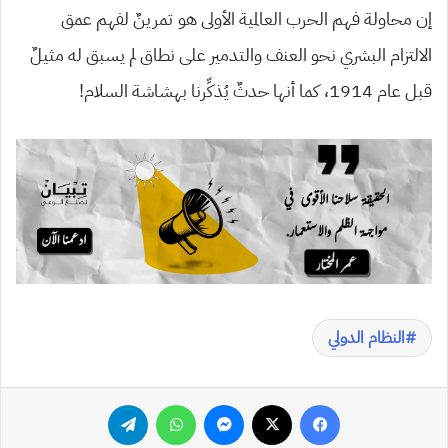
إن محاولة فهم الحرب العالمية الأولى هو تمرينٌ لفهم عمق
الالتزام البشري نحو العنف والتدمير على نطاق لم يسبق له مثيلٌ
قبل عام 1914، كما أنها حدثٌ يُذكِّرنا بهشاشة السلام!
النظام الدولي
فيسبوك
‫X
ماسنجر
واتساب
تيلقرام