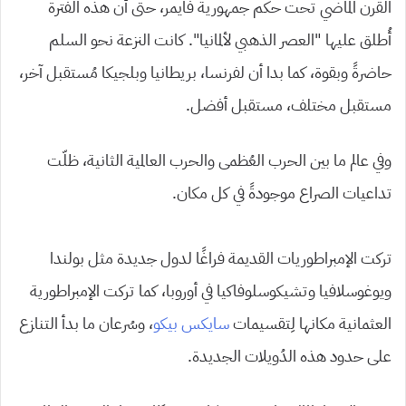
القرن الماضي تحت حكم جمهورية فايمر، حتى أن هذه الفترة
أُطلق عليها “العصر الذهبي لألمانيا”. كانت النزعة نحو السلم
حاضرةً وبقوة، كما بدا أن لفرنسا، بريطانيا وبلجيكا مُستقبل آخر،
مستقبل مختلف، مستقبل أفضل.
وفي عالم ما بين الحرب العُظمى والحرب العالمية الثانية، ظلّت
تداعيات الصراع موجودةً في كل مكان.
تركت الإمبراطوريات القديمة فراغًا لدول جديدة مثل بولندا
ويوغوسلافيا وتشيكوسلوفاكيا في أوروبا، كما تركت الإمبراطورية
العثمانية مكانها لِتقسيمات
سايكس بيكو
، وسُرعان ما بدأ التنازع
على حدود هذه الدُويلات الجديدة.