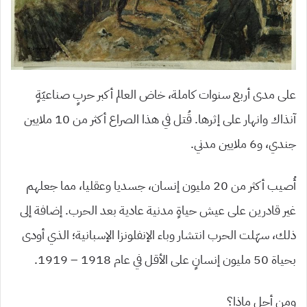
على مدى أربع سنوات كاملة، خاض العالم أكبر حربٍ صناعيّةٍ
آنذاك وانهار على إثرها. قُتل في هذا الصراع أكثر من 10 ملايين
جندي، و6 ملايين مدني.
أُصيب أكثر من 20 مليون إنسان، جسديا وعقليا، مما جعلهم
غير قادرين على عيش حياةٍ مدنية عادية بعد الحرب. إضافة إلى
ذلك، سهّلت الحرب انتشار وباء الإنفلونزا الإسبانية؛ الذي أودى
بحياة 50 مليون إنسانٍ على الأقل في عام 1918 – 1919.
ومن أجل ماذا؟