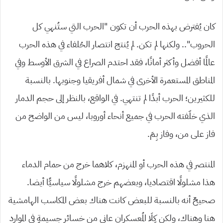
كان يُفترض بهذه الحرب أن تكون “الحرب التي ستُنهي كل
الحروب”.. ولكنها لم تكن. لم يُنتج انتصار الحُلفاء في هذه الحرب
عالمًا أفضل وأكثر أمانًا، فقد احتدم الصراع في الشرق الأوسط وفي
المناطق المستعمرة الأخرى في شمال أفريقيا وجنوبها. بالنسبة
للكثيرين؛ الحرب أبدًا لم تنتهي. في الواقع، بالنظر إلى حجم الدمار
الذي خلّفته الحرب في جميع أنحاء أوروبا، ليس من الواضح من
فاز على من، وفاز بِمَ.
المنتصر في هذه الحرب أو المنهزم، كلاهما خرج من حمام الدماء
هذا مشلولًا اقتصاديا، وبعضهم خرج مشلولًا سياسيًّا أيضا.
صحيحٌ أنه بالنسبة للبعض كانت هناك بعض المكاسب الهامشية
هنا وهناك، ولكن كِلَا المُعسكران عانى من خسائر جسيمةٍ في الموارد