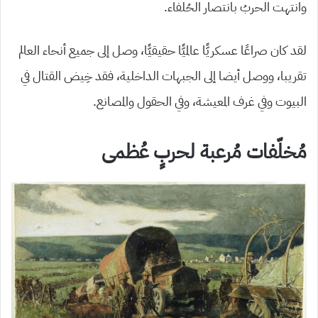
وانتهت الحربُ بانتصار الحُلفاء.
لقد كان صراعًا عسكريًّا عالميًّا حقيقيًّا، وصل إلى جميع أنحاء العالم
تقريبا، ووصل أيضا إلى الجبهات الداخلية، فقد خِيض القتال في
البيوت وفي غرف المعيشة، وفي الحقول والمصانع.
مُخلّفات مُرعبة لحربٍ عُظمى