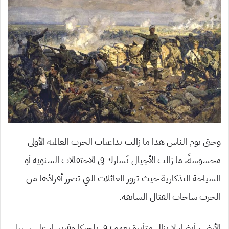
وحتى يوم الناس هذا ما زالت تداعيات الحرب العالمية الأولى
محسوسةً، ما زالت الأجيال تُشارك في الاحتفالات السنوية أو
السياحة التذكارية حيث تزور العائلات التي تضرر أفرادُها من
الحرب ساحات القتال السابقة.
الأرض، أيضا، لا تزال متأثرة بعمق؛ في بلجيكا وفرنسا، على سبيل