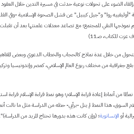
بإلقاء الضوء على تحولات نوعية حدثت في مسيرة التدين خلال العقود ال
“أوليفييه روا” و”جيل كيبيل” عن فشل الصحوة الإسلامية -وفي القل
يم نموذجها النقي للمجتمع؛ مع تصاعد معدلات علمنتها بعد أن تقبلت
 عزت للكتاب، صـ11)
تحول من خلال عدة نماذج كالحجاب والخطاب الدعوي وبعض المفاهيم 
قع جغرافية من مختلف ربوع العالم الإسلامي، كمصر وإندونيسيا وتركي
طًا من أنماط إعادة قراءة الإسلام؛ وهو نمط قراءة الإسلام قراءة استهلا
ام السوق، هذا النمط لم ينل -برأيي- حظه من الدراسة مثل ما نالت أ
رالية أو
الإنسانوية
؛ (وإن كانت هذه بدورها تحتاج المزيد من الدراسة)”.