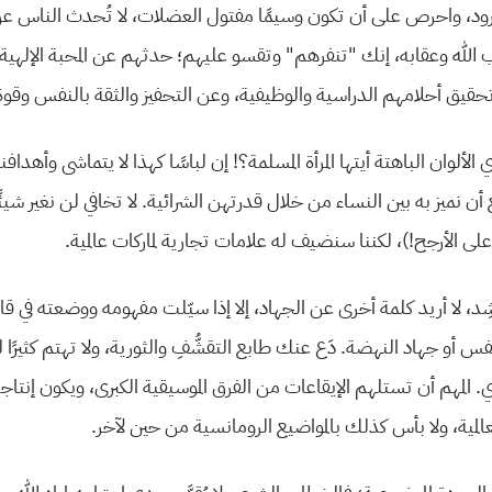
لورود، واحرص على أن تكون وسيمًا مفتول العضلات، لا تُحدث الناس ع
لله وعقابه، إنك “تنفرهم” وتقسو عليهم؛ حدثهم عن المحبة الإلهية و
قيق أحلامهم الدراسية والوظيفية، وعن التحفيز والثقة بالنفس وقو
ألوان الباهتة أيتها المرأة المسلمة؟! إن لباسًا كهذا لا يتماشى وأهدافنا 
أن نميز به بين النساء من خلال قدرتهن الشرائية. لا تخافي لن نغير شيئً
ى الأرجح!)، لكننا سنضيف له علامات تجارية لماركات عالمية.
نشِد، لا أريد كلمة أخرى عن الجهاد، إلا إذا سيّلت مفهومه ووضعته في 
 أو جهاد النهضة. دَع عنك طابع التقشُّفِ والثورية، ولا تهتم كثيرًا لجز
ي. المهم أن تستلهم الإيقاعات من الفرق الموسيقية الكبرى، ويكون إنت
عالمية، ولا بأس كذلك بالمواضيع الرومانسية من حين لآخر.