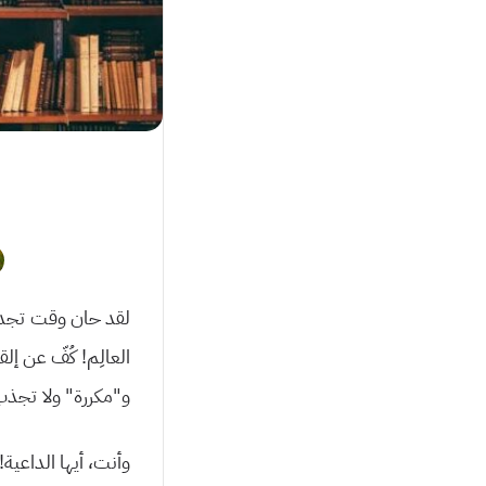
لقد حان وقت تجديد 
العالِم! كُفّ عن إل
و”مكررة” ولا تجذب 
وأنت، أيها الداعي