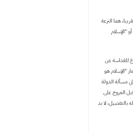
يبا، هما النزعة
أو “الإسلام
ع للقداسة عن
ر “الإسلام هو
لي مسألة الدولة
تماعية اهتمامه”. (إسلام السوق، ط. مدارات، صـ25) لكن قبل العروج على
 بالتفصيل، لا بد