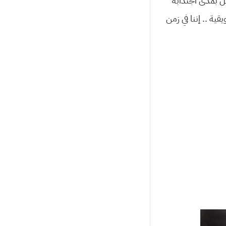
 بل بمدى اجتذابه
ية .. إننا في زمن