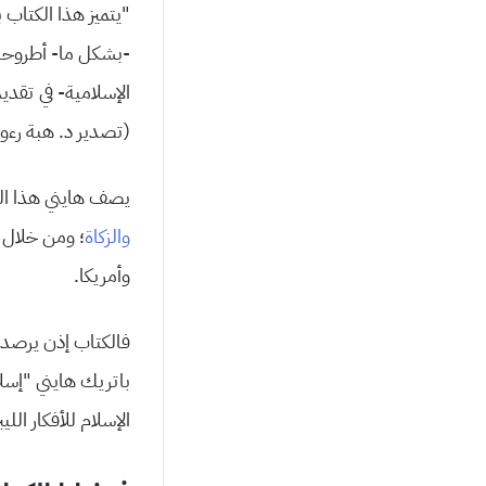
“يتميز هذا الكتاب 
-بشكل ما- أطروحة 
الإسلامية- في تقد
(تصدير د. هبة رءوف
يصف هايني هذا ال
والزكاة
؛ ومن خلال ب
وأمريكا.
فالكتاب إذن يرصد نم
باتريك هايني “إسل
الإسلام للأفكار الليب