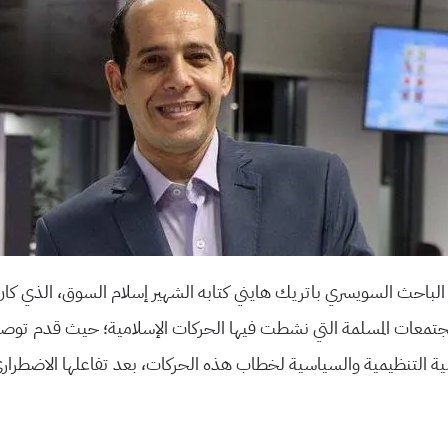
2، أصدر الباحث السويسري باتريك هايني كتابه الشهير إسلام السوق، الذي كان
جتمعات المسلمة التي نشطت فيها الحركات الإسلامية؛ حيث قدم توصي
ية التنظيمية والسياسية لخطاب هذه الحركات، بعد تفاعلها الاضطراري