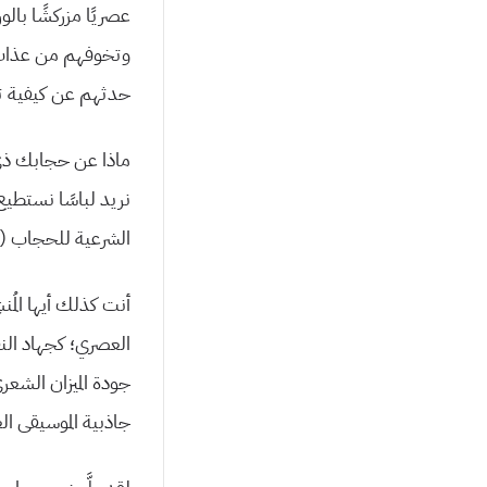
عصريًا مزركشًا با
وتخوفهم من عذاب ا
حدثهم عن كيفية تح
ماذا عن حجابك ذي ال
نريد لباسًا نستطيع 
الشرعية للحجاب (عل
أنت كذلك أيها المُ
العصري؛ كجهاد النفس
جودة الميزان الشعر
جاذبية الموسيقى ال