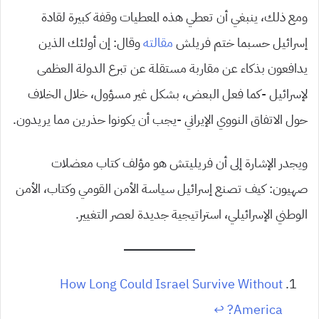
ومع ذلك، ينبغي أن تعطي هذه المعطيات وقفة كبيرة لقادة
إسرائيل حسبما ختم فريلش
مقالته
وقال: إن أولئك الذين
يدافعون بذكاء عن مقاربة مستقلة عن تبرع الدولة العظمى
لإسرائيل -كما فعل البعض، بشكل غير مسؤول، خلال الخلاف
حول الاتفاق النووي الإيراني -يجب أن يكونوا حذرين مما يريدون.
ويجدر الإشارة إلى أن فريليتش هو مؤلف كتاب معضلات
صهيون: كيف تصنع إسرائيل سياسة الأمن القومي وكتاب، الأمن
الوطني الإسرائيلي، استراتيجية جديدة لعصر التغيير.
How Long Could Israel Survive Without
↩︎
America?