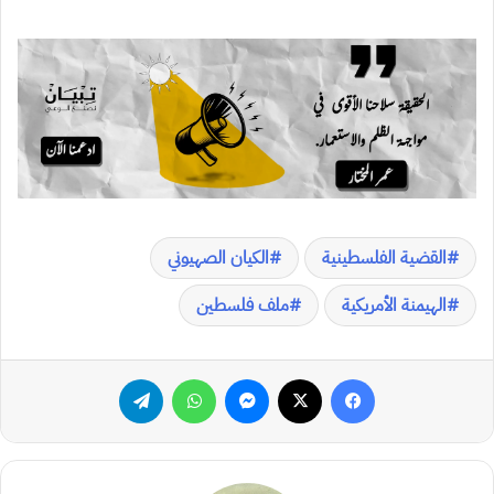
القضية الفلسطينية
الكيان الصهيوني
الهيمنة الأمريكية
ملف فلسطين
فيسبوك
‫X
ماسنجر
واتساب
تيلقرام