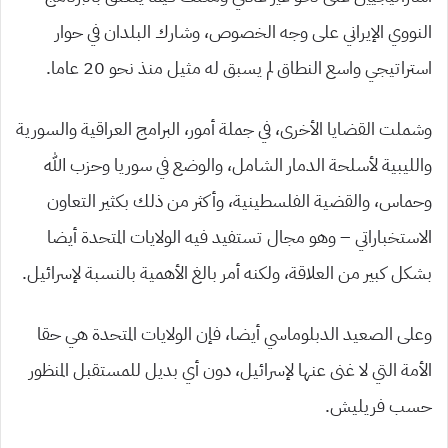
النووي الإيراني على وجه الخصوص، وشارك البلدان في حوار
استراتيجي واسع النطاق لم يسبق له مثيل منذ نحو 20 عاما.
وشملت القضايا الأخرى، في جملة أمور، البرامج العراقية والسورية
والليبية لأسلحة الدمار الشامل، والوضع في سوريا وحزب الله
وحماس، والقضية الفلسطينية، وأكثر من ذلك بكثير التعاون
الاستخباراتي – وهو مجال تستفيد فيه الولايات المتحدة أيضا
بشكل كبير من العلاقة، ولكنه أمر بالغ الأهمية بالنسبة لإسرائيل.
وعلى الصعيد الدبلوماسي أيضا، فإن الولايات المتحدة هي حقا
الأمة التي لا غنى عنها لإسرائيل، دون أي بديل للمستقبل المنظور
حسب فريليش.