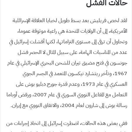
حالات الفشل
لقد لخص فريليش بعد بسط طويل لخبايا العلاقة الإسرائلية
الأمريكية، إلى أن الولايات المتحدة هي راعية موثوقة عموما،
وتحاول أن ترقى إلى مستوى التزاماتها، لكنها أفشلت إسرائيل في
عدد من المناسبات الهامة، على سبيل المثال لا الحصر فشل
جونسون في فتح مضيق تيران للشحن البحري الإسرائيلي في عام
1967، وتأخر ريتشارد نيكسون المتعمد في الجسر الجوي
العسكري في عام 1973، وعدم قدرة جورج دبليو بوش على
التعامل مع المفاعل النووي السوري في عام 2007، ورفض أوباما
رسالة بوش إلى شارون لعام 2004، والاتفاق النووي مع إيران.
ففي بعض هذه الحالات، اضطرت إسرائيل إلى اتخاذ إجراءات من