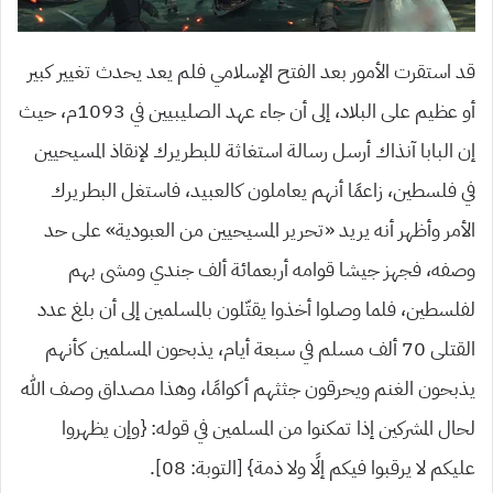
قد استقرت الأمور بعد الفتح الإسلامي فلم يعد يحدث تغيير كبير
أو عظيم على البلاد، إلى أن جاء عهد الصليبيين في 1093م، حيث
إن البابا آنذاك أرسل رسالة استغاثة للبطريرك لإنقاذ المسيحيين
في فلسطين، زاعمًا أنهم يعاملون كالعبيد، فاستغل البطريرك
الأمر وأظهر أنه يريد «تحرير المسيحيين من العبودية» على حد
وصفه، فجهز جيشا قوامه أربعمائة ألف جندي ومشى بهم
لفلسطين، فلما وصلوا أخذوا يقتّلون بالمسلمين إلى أن بلغ عدد
القتلى 70 ألف مسلم في سبعة أيام، يذبحون المسلمين كأنهم
يذبحون الغنم ويحرقون جثثهم أكوامًا، وهذا مصداق وصف الله
لحال المشركين إذا تمكنوا من المسلمين في قوله: {وإن يظهروا
عليكم لا يرقبوا فيكم إلًا ولا ذمة} [التوبة: 08].