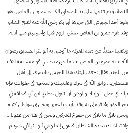
في التاريخ لعظمها، فقد كانت غزة محاطة بالأسوار والحصون
المنيعة، وتم فتحها على يد الصحابي الكريم عمرو بن العاص وهو
يقود أحد الجيوش التي جهزها أبو بكر رضي الله عنه لفتح الشام،
وقد هَزم عمرو بن العاص جيش الروم فيها وأخرجهم منها أذلة.
ويكفينا حديثًا عن هذه المعركة ما أوصى به أبو بكر الصديق رضوان
الله عليه عمرو بن العاص عندما جهزه بجيشٍ قوامه سبعة آلاف
من الجند فقال: «قد وليتك هذا الجيش فانصرف إلى أهل
فلسطين… واتق الله في سرك وعلانيتك واستحيه في خلواتك فإنه
يراك في عمل… وإياك والوهَن أن تقول جعلني ابن أبي قحافة في
نحر العدو ولا قوة لي به وقد رأيت يا عمرو ونحن في مواطن كثيرة
ونحن نلاقي ما نلاقي من جموع المشركين ونحن في قلة من عدونا…
ولا تداخلك نجدة الشيطان فتقول إنما ولاني أبو بكر لأني خيرهم