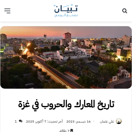
بحث عن
الق
تاريخ المعارك والحروب في غزة
علي عثمان
16 ديسمبر، 2023
آخر تحديث: 7 أكتوبر، 2025
1
7 دقائق