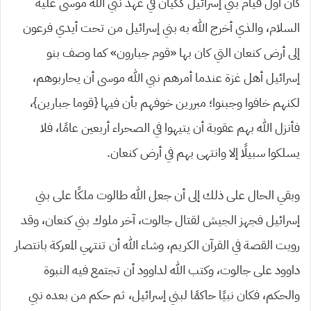
كان أول قيام بني إسرائيل ككيان في عهد نبي الله موسى عليه
السلام، والذي أخرج الله به بني إسرائيل من تحت أيدي فرعون
إلى أرض كنعان التي كان بها «قوم جبارون» كما وصف بنو
إسرائيل أهل غزة عندما أمرهم نبي الله موسى أن يحاربوهم،
لكنهم خافوا وجبنوا؛ مبررين خوفهم بأن فيها {قوما جبارين}،
فأنزل الله بهم عقوبة أن يتيهوا في الصحراء أربعين عامًا، فلا
يسلكوا سبيلًا إلا وانتهى بهم في أرض كنعان.
وبقي الحال على ذلك إلى أن جعل الله طالوت ملكًا على بني
إسرائيل فجهز الجيش لقتال جالوت، آخر ملوك بني كنعان، وقد
رويت القصة في القرآن الكريم، وشاء الله أن تنتهي المعركة بانتصار
داوود على جالوت، وكتب الله لداوود أن تجتمع فيه النبوة
والحكم، فكان نبيًا حاكمًا لبني إسرائيل، ثم حكم من بعده نبي