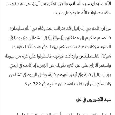
الله سليمان عليه السلام، والذي تمكن من أن يُدخل غزة تحت
حكمه صلوات الله عليه وعلى نبينا.
غير أن كلمة بني إسرائيل قد تفرقت بعد وفاة نبي الله سليمان؛
فانقسم ملكهم إلى مملكتين (إسرائيل) في الشمال، و(يهوذا) في
الجنوب، وكانت غزة تحت حكم يهوذا، وفي هذه الأثناء قَويت
شوكة الفلسطينيين وازدادت قوتهم فاستولوا على غزة من يهوذا،
واستمر النزاع على غزة فترة طويلة من الزمن، إذ كانت في أيدي
بني إسرائيل فترة وفي أيدي غيرهم فترة، وظل اليهود في تشاحن
وانقسام، إلى أن تغلب الآشورين عليهم في 722 ق.م.
عهد الآشوريين في غزة
استولى الآشوريون على غزة حينًا من الزمان وفرضوا عليها