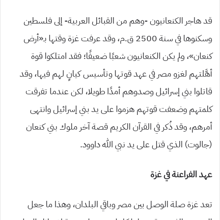
قد هاجر الكنعانيون -وهم من القبائل العربية- إلى فلسطين
وسكنوها في سنة 2500 ق.م، وقد عرفت غزة وقتها بـ«أرض
كنعان»، ولم يكن الكنعانيون شعبًا ضعيفًا؛ فقد امتلكوا قوة
أهَّلتهم لغزو مصر في عهد قوتها وتأسيس كيانٍ لهم فيها، وقد
قاتلوا بني إسرائيل وصدوهم أمدًا طويلا، لكن عندما تفرقت
كلمتهم وضعفت قوتهم هزموا على يد بني إسرائيل وانتهى
أمرهم، وقد ذُكر في القرآن الكريم قصة آخر ملوك بني كنعان
(جالوت) الذي قتل على يد نبي الله داوود.
عهد الفراعنة في غزة
تعد غزة صلة الوصل بين مصر وباقي البلدان، وهذا ما جعل