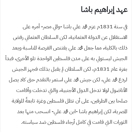
عهد إبراهيم باشا
في سنة 1831م عزم محمد علي باشا -والي مصر- أمره على
الاستقلال عن الدولة العثمانية، لكن السلطان العثماني رفض
ذلك بالكلية، مما جعل محمد علي يقتنص الفرصة المناسبة ويعد
الجيش ليستولي به على مدن فلسطين الواحدة تلو الأخرى، فبدأ
بغزة عام 1831م، لكن السلطان لم يقبل بذلك فجهز الجيش
لردع محمد علي، لكن جيش محمد علي استمر بالتقدم حتى كاد يصل
الأناضول لولا تدخل الدول الأجنبية، والتي تدخلت وأقامت
صلحا بين الطرفين، على أن تظل فلسطين وغزة تابعةً للولاية
المصرية، لكن إبراهيم باشا -ابن محمد علي- انسحب منها بعد
الثورات التي قامت في كامل أرجاء فلسطين ضد سياسته.