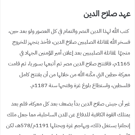
عهد صلاح الدين
كتب الله لهذا الدين النصر والتمام في كل العصور ولو بعد حين،
فسخر الله لمقاتلة الصليبين صلاحَ الدين، فأخذ يتجهز للخروج
متجهًا لمقاتلة الصليبيين بعد إعلان أمير المؤمنين الجهاد في
1165م، فافتتح صلاح الدين مصر ثم أتبعها بسوريا، ثم قامت
معركة حطين التي مكّنه الله من خلالها من أن يفتتح كامل
فلسطين، واستطاع بلوغ غزة وفتحها سنة 1187م.
غير أن جيش صلاح الدين بدأ يضعف بعد كل معركة، فلم يعد
يمتلك القوة الكافية للدفاع عن المدن الساحلية، مما جعل ملك
إنجلترا يستغل ذلك، ويهاجم غزة ويحتلها 1191م/578هـ، لكن