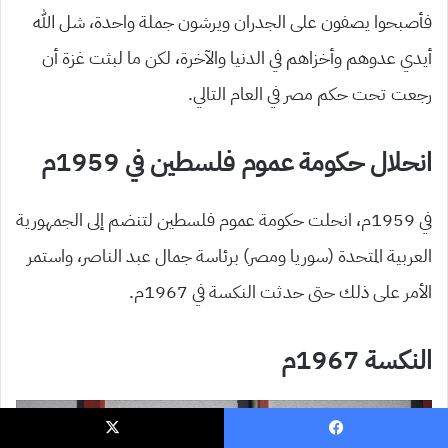
فأصبحوا يصفون على الجدران ويرشون جملة واحدة، شل الله
أيدي عدوهم وأخزاهم في الدنيا والآخرة، لكن ما لبثت غزة أن
رجعت تحت حكم مصر في العام التالي.
انحلال حكومة عموم فلسطين في 1959م
في 1959م، انحلت حكومة عموم فلسطين لتنضم إلى الجمهورية
العربية المتحدة (سوريا ومصر) برئاسة جمال عبد الناصر، واستمر
الأمر على ذلك حتى حدثت النكسة في 1967م.
النكسة 1967م
يسبوك
‫X