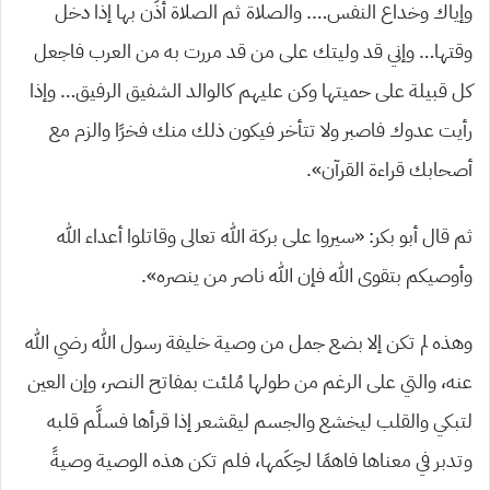
وإياك وخداع النفس…. والصلاة ثم الصلاة أذِّن بها إذا دخل
وقتها… وإني قد وليتك على من قد مررت به من العرب فاجعل
كل قبيلة على حميتها وكن عليهم كالوالد الشفيق الرفيق… وإذا
رأيت عدوك فاصبر ولا تتأخر فيكون ذلك منك فخرًا والزم مع
أصحابك قراءة القرآن».
ثم قال أبو بكر: «سيروا على بركة الله تعالى وقاتلوا أعداء الله
وأوصيكم بتقوى الله فإن الله ناصر من ينصره».
وهذه لم تكن إلا بضع جمل من وصية خليفة رسول الله رضي الله
عنه، والتي على الرغم من طولها مُلئت بمفاتح النصر، وإن العين
لتبكي والقلب ليخشع والجسم ليقشعر إذا قرأها فسلَّم قلبه
وتدبر في معناها فاهمًا لحِكَمها، فلم تكن هذه الوصية وصيةً