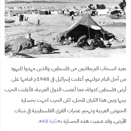
بعيد انسحاب البريطانيين من فلسطين، والذين مهدوا لليهود
من أجل قيام دولتهم، أعلنت إسرائيل في 1948م قيامها على
أرض فلسطين كدولة، مما أغضب الدول العربية، فأعلنت الحرب
بينها وبين هذا الكيان المحتل، لكن الحرب انتهت بخسارة
الجيوش العربية وتهجير عشرات القرى الفلسطينية في شتات
الأرض، وقد سُميت هذه الخسارة بـ«
نكبة 48
».