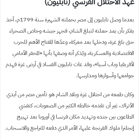
عهد الاحتلال الفرنسي (نابليون)
بعدما وصل نابليون إلى مصر بحملته الشهيرة سنة 1799م، أخذ
يفكر بأن يمد حملته لتبلغ الشام، فجهز جيشه وخاض الصحراء
حتى بلغ غزة، ودخلها بعد معركة، وعدّها المفتاح الأهم للحرب
الاقتصادية والعسكرية، ويُذكر أنه وصفها بأنها «المخفر الأمامي
لأفريقيا وباب آسيا»، وقد عاث نابليون الفساد في أرض غزة فهدم
جوامعها وأسوارها ومدارسها.
وكان طمعه من احتلال غزة وبلاد الشام هو تأمين مصر من أيدي
الأتراك، غير أن تقدمه خالطه الكثير من الصعوبات، كتفشي
الطاعون بين جنده وتهديد مكان فرنسا في أوروبا بعد تهييج
إنجلترا ملوك الفرنجة عليها، الأمر الذي دفعه للتراجع والانسحاب.