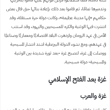
وتدميرها تمامًا، ثم قاموا بعد ذلك بإعادة بنائها حتى قال بعض
حكامهم «إنها مدينة عظيمة»، وكانت دولة حرة مستقلة، وقد
انتشرت فيها الوثنية والكره للمسيحيين واليهود، وقد استتب
الأمن في عهد الرومان وازدهرت البلاد اقتصاديًا ومعماريًا وصناعيًا
في عهدهم، ومع نشوء الدولة البيزنطية اشتد انتشار المسيحية
ووصلت إلى غزة، لتصبح غزة -بعد ثورة شديدة بين الوثنية
والمسيحية- دولة مسيحية.
غزة بعد الفتح الإسلامي
غزة والعرب
كان لغزة علاقة وثيقة مع العرب، وظهر ذلك جليا في عهد العرب