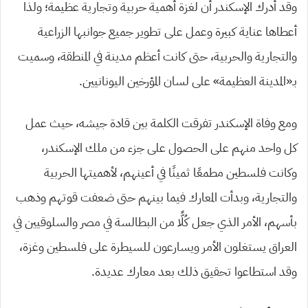
وقد أدرك الإسكندر أن لغزة أهمية حربية وتجارية عظيمة؛ ولذا
أعطاها عناية كبيرة وعمل على تطوير جميع جوانبها الزراعية
والتجارية والحربية، حتى كانت أعظم مدينة في المنطقة، وسميت
بـ«المدينة العظيمة» على لسان المؤرخين اليونانيين.
ومع وفاة الإسكندر تفرقت الكلمة بين قادة جيشه، حيث عمل
كل واحد منهم على الحصول على جزء من ملك الإسكندر،
وكانت فلسطين مطمعًا ثمينًا في أعينهم، لأهميتها الحربية
والتجارية، وبدأت المعارك فيما بينهم حتى ضعفت قوتهم وذهب
بأسهم، الأمر الذي جعل كُلًّا من البطالسة في مصر والسلوقيين في
العراق يستغلون الأمر ويسارعون للسيطرة على فلسطين وغزة،
وقد استطاعوا تحقيق ذلك بعد معارك عديدة.