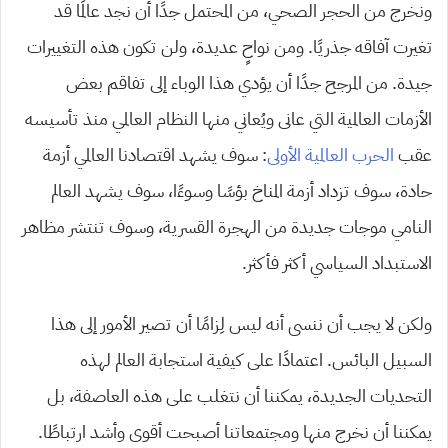
ونخرج من الحجر الصحي، من المحتمل جدًا أن نجد عالمًا قد
تغيرت آفاقه جذريًا. ومن نواحٍ عديدة، ولن تكون هذه التغييرات
جيدة. من المرجح جدًا أن يؤدي هذا الوباء إلى تفاقم بعض
الأزمات العالمية التي عانى ويُعاني منها النظام العالمي منذ تأسيسه
عقب
الحرب العالمية الأولى
: سوف يشهد اقتصادنا العالمي أزمة
حادة، سوف تزداد أزمة المناخ بؤسًا وسوءًا، سوف يشهد العالم
النامي موجات جديدة من الهجرة القسرية، وسوف تنتشر مظاهر
الاستبداد السياسي أكثر فأكثر.
ولكن لا يجب أن ننسى أنه ليس لِزامًا أن تصير الأمور إلى هذا
السبيل البائس. اعتمادًا على كيفية استجابة العالم لهذه
التحديات الجديدة، يمكننا أن نتغلب على هذه العاصفة، بل
يمكننا أن نخرج منها ومجتمعاتنا أصبحت أقوى وأشد ارتباطًا.