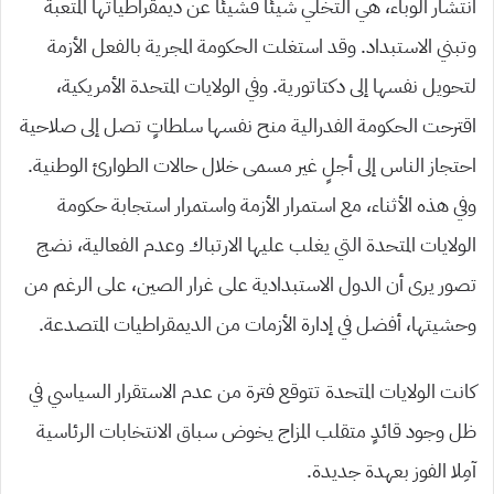
انتشار الوباء، هي التخلي شيئًا فشيئًا عن ديمقراطياتها المتعبة
وتبني الاستبداد. وقد استغلت الحكومة المجرية بالفعل الأزمة
لتحويل نفسها إلى دكتاتورية. وفي الولايات المتحدة الأمريكية،
اقترحت الحكومة الفدرالية منح نفسها سلطاتٍ تصل إلى صلاحية
احتجاز الناس إلى أجلٍ غير مسمى خلال حالات الطوارئ الوطنية.
وفي هذه الأثناء، مع استمرار الأزمة واستمرار استجابة حكومة
الولايات المتحدة التي يغلب عليها الارتباك وعدم الفعالية، نضج
تصور يرى أن الدول الاستبدادية على غرار الصين، على الرغم من
وحشيتها، أفضل في إدارة الأزمات من الديمقراطيات المتصدعة.
كانت الولايات المتحدة تتوقع فترة من عدم الاستقرار السياسي في
ظل وجود قائدٍ متقلب المزاج يخوض سباق الانتخابات الرئاسية
آمِلا الفوز بعهدة جديدة.