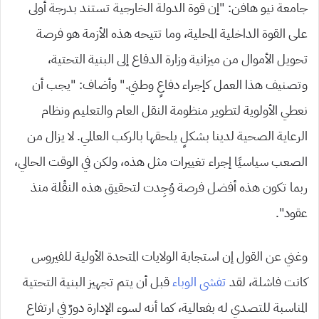
جامعة نيو هافن: “إن قوة الدولة الخارجية تستند بدرجة أولى
على القوة الداخلية المحلية، وما تتيحه هذه الأزمة هو فرصة
تحويل الأموال من ميزانية وزارة الدفاع إلى البنية التحتية،
وتصنيف هذا العمل كإجراء دفاعٍ وطني.” وأضاف: “يجب أن
نعطي الأولوية لتطوير منظومة النقل العام والتعليم ونظام
الرعاية الصحية لدينا بشكلٍ يلحقها بالركب العالمي. لا يزال من
الصعب سياسيًا إجراء تغييرات مثل هذه، ولكن في الوقت الحالي،
ربما تكون هذه أفضل فرصة وُجِدت لتحقيق هذه النقْلة منذ
عقود”.
وغني عن القول إن استجابة الولايات المتحدة الأولية للفيروس
كانت فاشلة، لقد
تفشى الوباء
قبل أن يتم تجهيز البنية التحتية
المناسبة للتصدي له بفعالية، كما أنه لسوء الإدارة دورٌ في ارتفاع