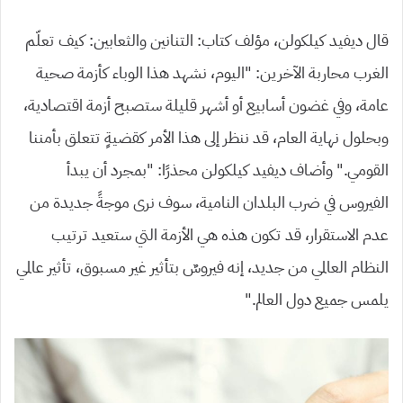
قال ديفيد كيلكولن، مؤلف كتاب: التنانين والثعابين: كيف تعلّم
الغرب محاربة الآخرين: “اليوم، نشهد هذا الوباء كأزمة صحية
عامة، وفي غضون أسابيع أو أشهر قليلة ستصبح أزمة اقتصادية،
وبحلول نهاية العام، قد ننظر إلى هذا الأمر كقضيةٍ تتعلق بأمننا
القومي.” وأضاف ديفيد كيلكولن محذرًا: “بمجرد أن يبدأ
الفيروس في ضرب البلدان النامية، سوف نرى موجةً جديدة من
عدم الاستقرار، قد تكون هذه هي الأزمة التي ستعيد ترتيب
النظام العالمي من جديد، إنه فيروسٌ بتأثير غير مسبوق، تأثير عالمي
يلمس جميع دول العالم.”