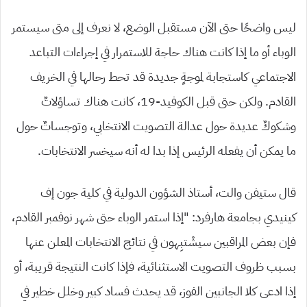
ليس واضحًا حتى الآن مستقبل الوضع، لا نعرف إلى متى سيستمر
الوباء أو ما إذا كانت هناك حاجة للاستمرار في إجراءات التباعد
الاجتماعي كاستجابة لموجةٍ جديدة قد تحط رحالها في الخريف
القادم. ولكن حتى قبل الكوفيد-19، كانت هناك تساؤلاتٌ
وشكوكٌ عديدة حول عدالة التصويت الانتخابي، وتوجساتٌ حول
ما يمكن أن يفعله الرئيس إذا بدا له أنه سيخسر الانتخابات.
قال ستيفن والت، أستاذ الشؤون الدولية في كلية جون إف
كينيدي بجامعة هارفرد: “إذا استمر الوباء حتى شهر نوفمبر القادم،
فإن بعض المراقبين سيشْتبِهون في نتائج الانتخابات المعلن عنها
بسبب ظروف التصويت الاستثنائية، فإذا كانت النتيجة قريبة، أو
إذا ادعى كلا الجانبين الفوز، قد يحدث فساد كبير وخلل خطير في