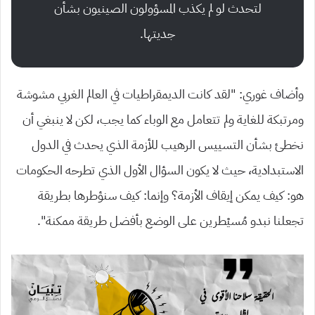
لتحدث لو لم يكذب المسؤولون الصينيون بشأن
جديتها.
وأضاف غوري: “لقد كانت الديمقراطيات في العالم الغربي مشوشة
ومرتبكة للغاية ولم تتعامل مع الوباء كما يجب، لكن لا ينبغي أن
نخطئ بشأن التسييس الرهيب للأزمة الذي يحدث في الدول
الاستبدادية، حيث لا يكون السؤال الأول الذي تطرحه الحكومات
هو: كيف يمكن إيقاف الأزمة؟ وإنما: كيف سنؤطرها بطريقة
تجعلنا نبدو مُسيْطرين على الوضع بأفضل طريقة ممكنة”.