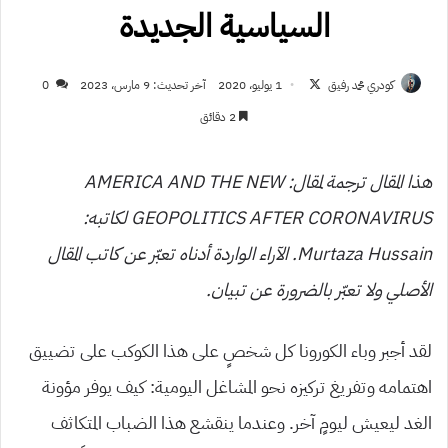
السياسية الجديدة
تابع
كودري محمد رفيق
1 يوليو، 2020
آخر تحديث: 9 مارس، 2023
0
على
2 دقائق
X
هذا المقال ترجمة لمقال: AMERICA AND THE NEW
GEOPOLITICS AFTER CORONAVIRUS لكاتبه:
Murtaza Hussain. الآراء الواردة أدناه تعبّر عن كاتب المقال
الأصلي ولا تعبّر بالضرورة عن تبيان.
لقد أجبر وباء الكورونا كل شخصٍ على هذا الكوكب على تضييق
اهتمامه وتفريغ تركيزه نحو المشاغل اليومية: كيف يوفر مؤونة
الغد ليعيش ليومٍ آخر. وعندما ينقشع هذا الضباب المتكاثف