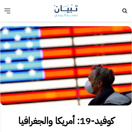
بحث عن
الق
كوفيد-19: أمريكا والجغرافيا