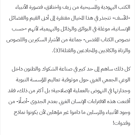
الكتب اليهودية والمسيحية من زيف واختلاق، فصورة الأنبياء
-للأسف- تتجذر في هذا المخيال مفتقرة إلى أدنى القيم والفضائل
الإنسانية، موغلة في البوائق والرذائل والبهيمية، لأنهم -حسب
نصوص الكتاب المقدس- جماعة من الأشرار السكيرين واللصوص
والزناة والكاذبين والمخادعين والقتلة!(3).
كل ذلك ساهم إلى حد كبير في صناعة الشكوك والظنون داخل
الوعي الجمعي الغربي حول موثوقية تعاليم المؤسسة النبوية
وجدارتها في النهوض بالعملية الإصلاحية؛ بل أكثر من ذلك، فقد
أقنعت هذه الافتراءات الإنسان الغربي بعدم الجدوى -أصلًا- من
وجود الأنبياء والمرسلين ما داموا غير مؤهلين لأن يكونوا نماذج
وقدوات!