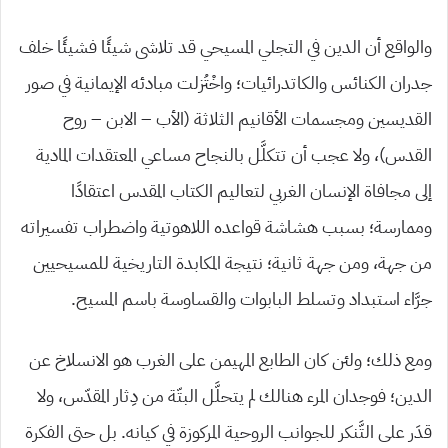
والواقع أن الدين في التجلي المسيحي قد تلاشى شيئًا فشيئًا خلف
جدران الكنائس والكاتدرائيات؛ واخْتُزلت مبادئه الإيمانية في صور
القديسين ومجسمات الأقانيم الثلاثة (الأب – الابن – روح
القدس)، ولا عجب أن تتكلَّل بالنجاح مساعي المعتقدات المادية
إلى مجافاة الإنسان الغربي لتعاليم الكتاب المقدس اعتقادًا
وممارسة؛ بسبب هشاشة قواعده اللاهوتية واضطراب تفسيراته
من جهة، ومن جهة ثانية؛ نتيجة المكابدة التاريخية للمسيحيين
جرَّاء استبداد وتسلط البابوات والقساوسة باسم المسيح.
ومع ذلك؛ ولئن كان الطابع المهيمن على الغرب هو الانسلاخ عن
الدين؛ فوجدان المرء هنالك لم يتحلَّل البتّة من دِثار المقدّس، ولا
قدَر على التَّنكر للجوانب الروحية المركوزة في كيانه. بل حتى الفكرة