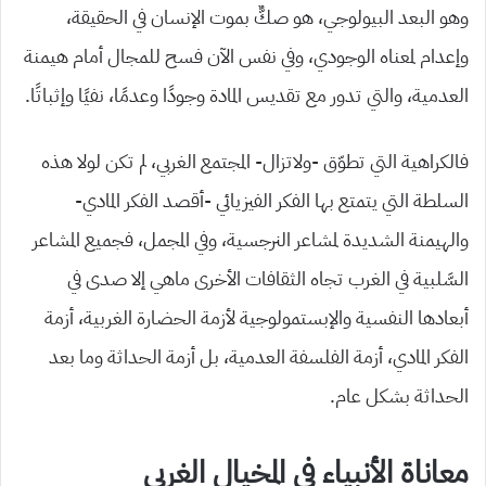
وهو البعد البيولوجي، هو صكٌّ بموت الإنسان في الحقيقة،
وإعدام لمعناه الوجودي، وفي نفس الآن فسح للمجال أمام هيمنة
العدمية، والتي تدور مع تقديس المادة وجودًا وعدمًا، نفيًا وإثباتًا.
فالكراهية التي تطوّق -ولاتزال- المجتمع الغربي، لم تكن لولا هذه
السلطة التي يتمتع بها الفكر الفيزيائي -أقصد الفكر المادي-
والهيمنة الشديدة لمشاعر النرجسية، وفي المجمل، فجميع المشاعر
السَّلبية في الغرب تجاه الثقافات الأخرى ماهي إلا صدى في
أبعادها النفسية والإبستمولوجية لأزمة الحضارة الغربية، أزمة
الفكر المادي، أزمة الفلسفة العدمية، بل أزمة الحداثة وما بعد
الحداثة بشكل عام.
معاناة الأنبياء في المخيال الغربي