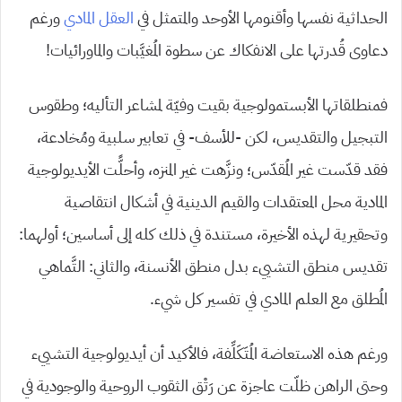
الحداثية نفسها وأقنومها الأوحد والمتمثل في
العقل المادي
ورغم
دعاوى قُدرتها على الانفكاك عن سطوة المُغيَّبات والماورائيات!
فمنطلقاتها الأبستمولوجية بقيت وفيّة لمشاعر التأليه؛ وطقوس
التبجيل والتقديس، لكن -للأسف- في تعابير سلبية ومُخادعة،
فقد قدّست غير المُقدّس؛ ونزَّهت غير المنزه، وأحلًّت الأيديولوجية
المادية محل المعتقدات والقيم الدينية في أشكال انتقاصية
وتحقيرية لهذه الأخيرة، مستندة في ذلك كله إلى أساسين؛ أولهما:
تقديس منطق التشييء بدل منطق الأنسنة، والثاني: التَّماهي
المُطلق مع العلم المادي في تفسير كل شيء.
ورغم هذه الاستعاضة المُتَكَلِّفة، فالأكيد أن أيديولوجية التشييء
وحتى الراهن ظلّت عاجزة عن رَتْق الثقوب الروحية والوجودية في