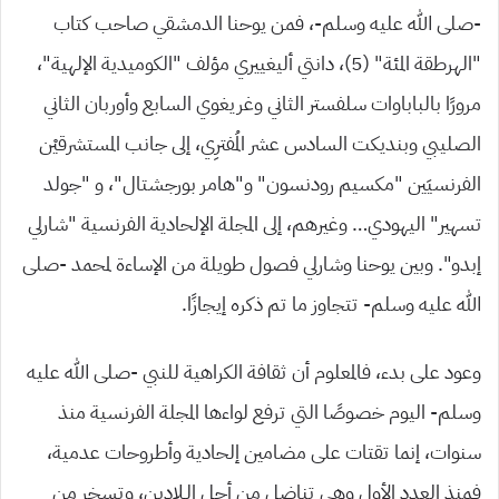
-صلى الله عليه وسلم-، فمن يوحنا الدمشقي صاحب كتاب
“الهرطقة المئة” (5)، دانتي أليغييري مؤلف “الكوميدية الإلهية”،
مرورًا بالباباوات سلفستر الثاني وغريغوي السابع وأوربان الثاني
الصليبي وبنديكت السادس عشر المُفترِي، إلى جانب المستشرقيْن
الفرنسيَين “مكسيم رودنسون” و”هامر بورجشتال”، و “جولد
تسهير” اليهودي… وغيرهم، إلى المجلة الإلحادية الفرنسية “شارلي
إبدو”. وبين يوحنا وشارلي فصول طويلة من الإساءة لمحمد -صلى
الله عليه وسلم- تتجاوز ما تم ذكره إيجازًا.
وعود على بدء، فالمعلوم أن ثقافة الكراهية للنبي -صلى الله عليه
وسلم- اليوم خصوصًا التي ترفع لواءها المجلة الفرنسية منذ
سنوات، إنما تقتات على مضامين إلحادية وأطروحات عدمية،
فمنذ العدد الأول وهي تناضل من أجل الـلادين، وتسخر من