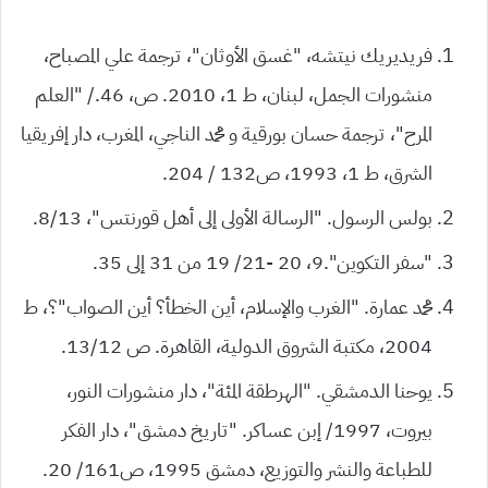
فريديريك نيتشه، “غسق الأوثان”، ترجمة علي المصباح،
منشورات الجمل، لبنان، ط 1، 2010. ص، 46./ “العلم
المرح”، ترجمة حسان بورقية و محمد الناجي، المغرب، دار إفريقيا
الشرق، ط 1، 1993، ص132 / 204.
بولس الرسول. “الرسالة الأولى إلى أهل قورنتس”، 8/13.
“سفر التكوين”.9، 20 -21/ 19 من 31 إلى 35.
محمد عمارة. “الغرب والإسلام، أين الخطأ؟ أين الصواب”؟، ط
2004، مكتبة الشروق الدولية، القاهرة. ص 13/12.
يوحنا الدمشقي. “الهرطقة المئة”، دار منشورات النور،
بيروت، 1997/ إبن عساكر. “تاريخ دمشق”، دار الفكر
للطباعة والنشر والتوزيع، دمشق 1995، ص161/ 20.