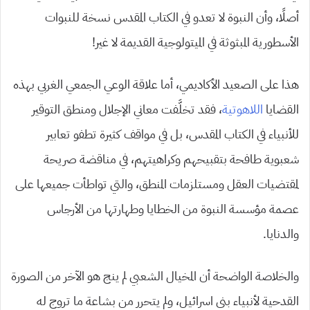
أصلًا، وأن النبوة لا تعدو في الكتاب المقدس نسخة للنبوات
الأسطورية المبثوثة في الميتولوجية القديمة لا غير!
هذا على الصعيد الأكاديمي، أما علاقة الوعي الجمعي الغربي بهذه
القضايا
اللاهوتية
، فقد تخلَّفت معاني الإجلال ومنطق التوقير
للأنبياء في الكتاب المقدس، بل في مواقف كثيرة تطفو تعابير
شعبوية طافحة بتقبيحهم وكراهيتهم، في مناقضة صريحة
لمقتضيات العقل ومستلزمات المنطق، والتي تواطأت جميعها على
عصمة مؤسسة النبوة من الخطايا وطهارتها من الأرجاس
والدنايا.
والخلاصة الواضحة أن المخيال الشعبي لم ينج هو الآخر من الصورة
القدحية لأنبياء بني اسرائيل، ولم يتحرر من بشاعة ما تروج له