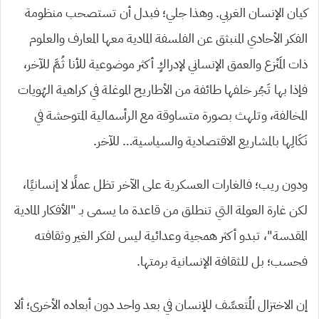
كيان الإنسان الغربي. وهذا جلي؛ فبدل أن تستصحب منظومة
الفكر الأحادي المنبثق عن الفلسفة المادية معها المعارف والعلوم
ذات المَنْزع والعمق الإنساني لإدراكٍ أكثر موضوعية للأنا ثُمَّ للآخر،
فإذا بها تَجُر خلفها طائفة من الأطاريح الموغلة في كراهية الهُويات
المخالفة، وتلهث بصورة متساوقة مع الرأسمالية المتوحشة في
نَكَالِها بالمشاريع الاقتصادية والسياسية… للآخر.
ودون ريب؛ فالغارات العسكرية على الآخر تظل عملًا لا إنسانيًا،
لكن غارة العولمة التي تنطلق من قاعدة ما يسمى بـ “الأفكار المادية
المقدسة”، تبدو أكثر همجية وعدائية ليس لفكر الغير وثقافته
فحسب؛ بل للثقافة الإنسانية برمتها.
إن الاختزال المُتعسِّف للإنسان في بعد واحد دون أبعاده الأخرى؛ ألا