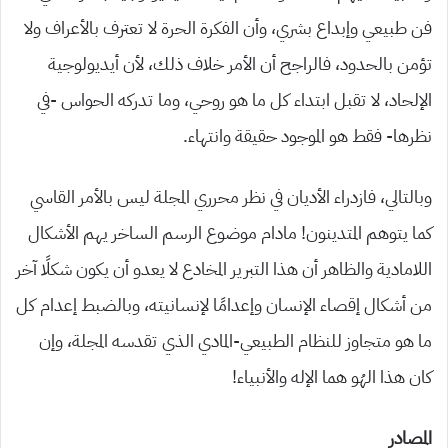
فن طبيعي وإبداع بشري، وأن الفكرة الحرة لا تعترف بالأعراف ولا
تؤمن بالحدود، فالراجح أن الأمر خلاف ذلك، لأن أيديولوجية
الإلحاد، لا تقبل ابتداء كل ما هو روحي، وما تدركه الحواس -في
نظرها- فقط هو الموجود حقيقة وانتهاء.
وبالتالي، فازدراء الأديان في نظر محرري المجلة ليس بالأمر القاسي
كما يتوهم المتدينون! مادام موضوع الرسم الساخر يهم الأشكال
اللامادية والظاهر أن هذا التبرير المخادع لا يعدو أن يكون شكلًا آخر
من أشكال إقصاء الإنسان وإعدامًا لإنسانيته، وبالضبط إعدام كل
ما هو متجاوز للنظام الطبيعي-المادي الذي تقدسه المجلة، وإن
كان هذا الهُو هما الإله والأنبياء!
المصادر