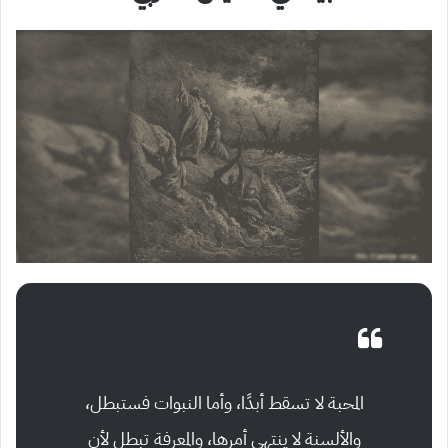
المحبة لا تسقط أبدًا، وأما النبوات فستبطل،
والألسنة لا ينتهي أمرها، والمعرفة تبطل لأن