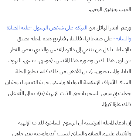
الغيب وتزدري الوحي.
ورغم القدر الهائل من
التهكم على شخص الرسول -عليه الصلاة
والسلام-
على صفحاتها، فللبيان فتاريخ هذه المجلة يضيق
بالإساءات لكل من ينتمي إلى دائرة المقدس والديني بغض النظر
عن لون هذا الدين وصورة هذا المقدس، (موسى، عيسى، اليهود،
البابا، والمسيحيون…)، بل الأدهى من ذلك كله، تجاوز المجلة
السافر للأعراف الإعلامية الدولية؛ ولمسمّى حرية التعبير، لدرجة ان
جعلت في مرمى السخرية حتى الذات الإلهية (6)، تعالى الله على
ذلك علوًا كبيرًا.
إن ادعاء المجلة الفرنسية أن الرسوم الساخرة للذات الإلهية
والأنبياء عليهم الصلاة والسلام ليست أيديولوجية بقدر ماهي