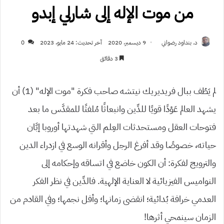
من موت الإله إلى شارلي إبدو
د. بنداود رضواني
9 ديسمبر، 2020
آخر تحديث: 24 مايو، 2023
0
3 دقائق
لم يَطُف ببال فريديريك نيتشه صاحب فكرة “موت الإله” (1) أن
يشهد العالم عَوْدًا قويًا للدِّين وانبعاثًا مُلفتًا للمقدَّس ما بعد
فتوحات العقل ومستحدثات العِلم التي شهدتها أوروبا إبَّان
حياته، خصوصًا وقد أفرغ الرجل وأقرانه الوسع في ازدراء الدين
والترويج لفكرة: أن الكون خاضع في اتساقه وإحكامه إلى
النواميس الفيزيائية لا العناية الإلهية. فالدِّين في نظر الفكر
العدمي خرافة بُدائية؛ انقضى زمانها؛ وأفل نجمها؛ وفي القادم من
الزمان سينمحي أثرها!