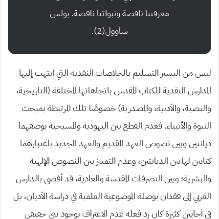
معرفتنا ناقصة ونبواتنا ناقصة. بولس
شاوول(2).
ليس من اليسير التسليم بالخلاصات النقدية التي انتهت إليها
المدارس النقدية للكتاب المقدس باتجاهاتها المختلفة (التاريخية،
والنصية، والأدبية، والمصدرية) خصوصًا تلك المرتبطة بمبحث
النبوة والأنبياء. فعدم القطع بين اليهودية والمسيحية بوصفهما
ديانتين وبين نصوص العهد القديم والعهد الجديد باعتبارهما
كتابين لهاتين الديانتين، وعدم التمييز بين النصوص الإلهية
والبشرية؛ وبين التصرفات المقدسة والعادية، قد أفضى بالدارس
الغربي إلى فقدان بوصلة الموضوعية العلمية في دراسة الأديان، بل
في أحايين كثيرة كان رد فعله عدم الاعتراف بوجود نبي حقيقي