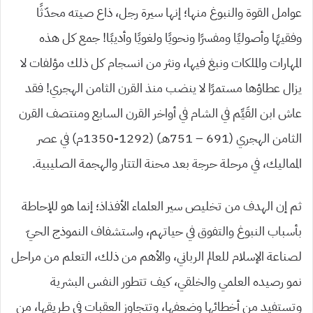
عوامل القوة والنبوغ منها؛ إنها سيرة رجل، ذاع صيته محدّثًا
وفقيهًا وأصوليًا ومفسرًا ونحويًا ولغويًا وأديبًا! جمع كل هذه
المهارات والملكات ونبغ فيها، ونثر من انسجام كل ذلك مؤلفات لا
يزال عطاؤها مستمرًا لا ينضب منذ القرن الثامن الهجري! فقد
عاش ابن القَيِّم في الشام في أواخر القرن السابع ومنتصف القرن
الثامن الهجري (691 – 751هـ) (1292-1350م) في عصر
المماليك، في مرحلة حرجة بعد محنة التتار والهجمة الصليبية.
ثم إن الهدف من تخليص سير العلماء الأفذاذ؛ إنما هو للإحاطة
بأسباب النبوغ والتفوق في حياتهم، واستشفاف النموذج الحيّ
لصناعة الإسلام للعالم الرباني، والأهم من ذلك، التعلم من مراحل
نمو رصيده العلمي والخلقي، كيف تتطور النفس البشرية
وتستفيد من أخطائها وضعفها، وتتجاوز العقبات في طريقها، من