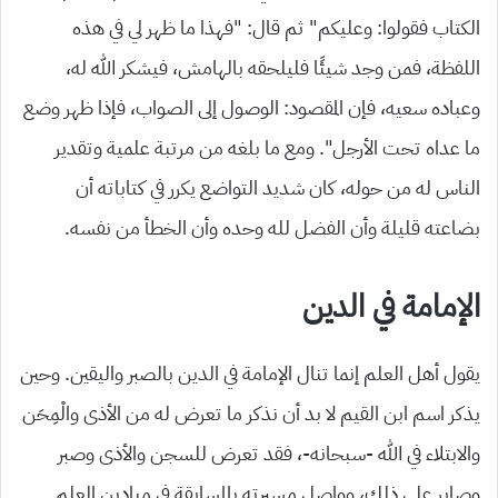
الكتاب فقولوا: وعليكم” ثم قال: “فهذا ما ظهر لي في هذه
اللفظة، فمن وجد شيئًا فليلحقه بالهامش، فيشكر الله له،
وعباده سعيه، فإن المقصود: الوصول إلى الصواب، فإذا ظهر وضع
ما عداه تحت الأرجل”. ومع ما بلغه من مرتبة علمية وتقدير
الناس له من حوله، كان شديد التواضع يكرر في كتاباته أن
بضاعته قليلة وأن الفضل لله وحده وأن الخطأ من نفسه.
الإمامة في الدين
يقول أهل العلم إنما تنال الإمامة
في الدين بالصبر
واليقين. وحين
يذكر اسم ابن القيم لا بد أن نذكر ما تعرض له من الأذى والْمِحَن
والابتلاء ف
ي
الله -سبحانه-، فقد تعرض للسجن والأذى وصبر
وصابر على ذلك، وواصل مسيرته بالمسابقة في ميادين العلم