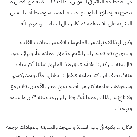
مهيبة عظيمة التأثير في النفوس، لذلك كانت كتبه من أفضل ما
ينصح به لإصلاح القلوب والصحة النفسية، وضبط أداء النفس
البشرية على الاستقامة كما كان حال السلف -رحمهم الله-.
وكان لهذا الاجتهاد من العلم ما يرافقه من عبادات القلب
والجوارح؛ فعرف عن ابن القيم جدّه في العبادة ليلًا ونهارًا، حتى
قال عنه ابن كثير: “ولا أعرف في هذا العالم في زماننا أكثر عبادة
منه”. يصف ابن كثير صلاته فيقول: “يطيلها جدًا، ويمد ركوعها
وسجودها، ويلومه كثير من أصحابه في بعض الأحيان، فلا يرجع
ولا يَنْزِع عن ذلك رحمه الله”. وقال ابن رجب عنه “كان ذا عبادة
وتهجد”.
فكان ما يكتبه في باب الصلاة والتهجد والمسابقة بالعبادات ترجمة