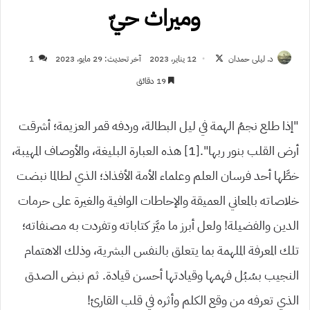
وميراث حيّ
تابع
د. ليلى حمدان
12 يناير، 2023
آخر تحديث: 29 مايو، 2023
1
على
19 دقائق
X
“إذا طلع نجمُ الهمة في ليل البطالة، وردفه قمر العزيمة؛ أشرقت
أرض القلب بنور ربها”.[1] هذه العبارة البليغة، والأوصاف المهيبة،
خطَّها أحد فرسان العلم وعلماء الأمة الأفذاذ؛ الذي لطالما نبضت
خلاصاته بالمعاني العميقة والإحاطات الوافية والغيرة على حرمات
الدين والفضيلة! ولعل أبرز ما ميَّز كتاباته وتفردت به مصنفاته؛
تلك المعرفة الملهمة بما يتعلق بالنفس البشرية، وذلك الاهتمام
النجيب بسُبُل فهمها وقيادتها أحسن قيادة. ثم نبض الصدق
الذي تعرفه من وقع الكلم وأثره في قلب القارئ!