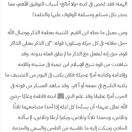
الهمة؛ فقد لخص في كتبه -ولا أبالغ- أسباب التوفيق الأهم، مما
يجدر بكل مسلم ومسلمة الوقوف عليها والتتلمذ!
ومن جميل ما خطه ابن القيم للتنبيه بعظمة الذكر ووصال الله
-جل جلاله- في كل حركة وسكون؛ قوله: “إن الذكر يعطي الذاكر
قوة، حتى إنه ليفعل مع الذكر ما لم يطق فعله بدونه. وقد
شاهدت من قوة شيخ الإسلام ابن تيمية فى مشيته وكلامه
وإقدامه وكتابته أمرًا عجيبًا؛ فكان يكتب فى اليوم من التصنيف ما
يكتبه الناسخ في جمعه أو أكثر، وقد شاهد العسكر من قوته فى
الحرب أمرًا عظيمًا وقد علم النبي ﷺ ابنته فاطمة وعليًا -رضي
الله تعالى عنهما- أن يسبِّحا كل ليلة إذا أخذا مضاجعهما ثلاثًا
وثلاثين، ويحمدا ثلاثًا وثلاثين، ويكبرا أربعًا وثلاثين، لمَّ سألته
الخادم، وشكت إليه ما تقاسيه من الطحن والسعي والخدمة