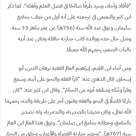
“فأفاد وأجاد، وسرد طرفًا صالحًا في فضل العلم وأهله”. كما ذكر
ابن كثير والنعيمي في ترجمته على أنه أول من خطب بجامع
سليمان. وتوفي عبد الله سنة (756هـ) عن عمر يناهز 33 سنة.
ومثل حال جده ووالده كانت جنازته حافلة ودفن عند أبيه
بالباب الصغير، رحمهم الله جميعًا.
ومن أبناء ابن القيم، إبراهيم العالم الفقيه برهان الدين، أبو
إسحاق. قال الذهبي عنه: “قرأ الفقه والنحو على أبيه، وسمع
وقرأ وتَنَبَّه وسَمَّعَه أبوه من الحجَّار”. وقال ابن كثير عنه: “كان
بارعًا فاضلًا في النحو والفقه وفنون أخر على طريقة والده، رحمهما
الله تعالى، وكان مدرسًا بالصدرية، والتدمرية، وله تصدير
بالجامع، وخطابة بجامع ابن صلحان”. وتوفي هذا العالم ابن العالم
سنة (767هـ). “وحضر جنازته القضاة والأعيان، وخلق من التجار