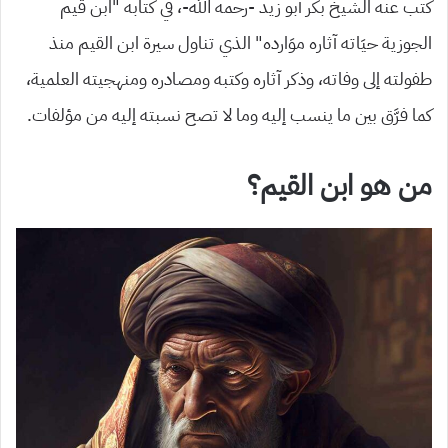
كتب عنه الشيخ بكر أبو زيد -رحمه الله-، في كتابه “ابن قيم
الجوزية حيَاته آثاره موَارده” الذي تناول سيرة ابن القيم منذ
طفولته إلى وفاته، وذكر آثاره وكتبه ومصادره ومنهجيته العلمية،
كما فرَّق بين ما ينسب إليه وما لا تصح نسبته إليه من مؤلفات.
من هو ابن القيم؟