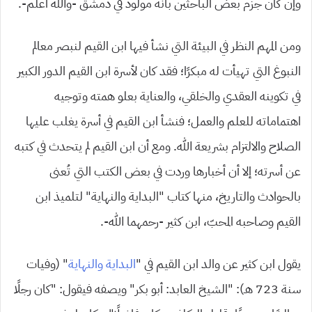
وإن كان جزم بعض الباحثين بأنه مولود في دمشق -والله أعلم-.
ومن المهم النظر في البيئة التي نشأ فيها ابن القيم لنبصر معالم
النبوغ التي تهيأت له مبكرًا؛ فقد كان لأسرة ابن القيم الدور الكبير
في تكوينه العقدي والخلقي، والعناية بعلو همته وتوجيه
اهتماماته للعلم والعمل؛ فنشأ ابن القيم في أسرة يغلب عليها
الصلاح والالتزام بشريعة الله. ومع أن ابن القيم لم يتحدث في كتبه
عن أسرته؛ إلا أن أخبارها وردت في بعض الكتب التي تُعنى
بالحوادث والتاريخ، منها كتاب “البداية والنهاية” لتلميذ ابن
القيم وصاحبه المحبّ، ابن كثير -رحمهما الله-.
يقول ابن كثير عن والد ابن القيم في “
البداية والنهاية
” (وفيات
سنة 723 هـ): “الشيخ العابد: أبو بكر” ويصفه فيقول: “كان رجلًا