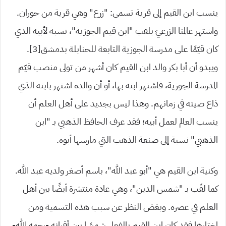
ينسب ابن القيم إلى قرية تسمى: “زرع” وهي قرية من حوران.
واشتهر عالمنا الزرعيّ بلقب “ابن قيم الجوزية”، نسبة لأبيه الذي
كان قيّمًا على مدرسة الجوزية التابعة للحنابلة بدمشق[3].
ويبدو أن أبا بكر والد ابن القيم كان أشهر من تولى منصب قيّم
المدرسة الجوزية، فاشتهر ابنه بها، أو أن والده اشتهر بابنه الذي
ذاع صيته في زمانهم. وهذا ليس بجديد على أهل العلم أن
ينسب العالم لعمل أبيه؛ فقد عرف الحافظ الذهبي بـ “ابن
الذهبي” نسبة إلى صنعة الذهب التي مارسها أبوه.
وكنية ابن القيم هي “أبو عبد الله”، باسم أصغر ولديه عبد الله.
كما لقّب بـ “شمس الدين”، وهي عادة منتشرة أيضًا بين أهل
العلم في عصره. وبغض النظر عن سبب هذه التسمية ومن
اختارها فقد كان ابن القيم بالفعل شمسًا بين أقرانه -رحمه الله-.