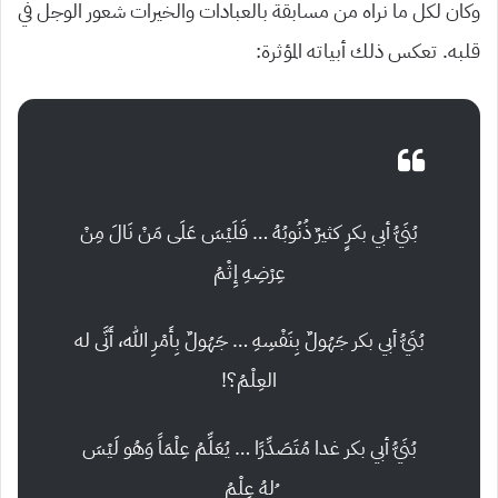
وكان لكل ما نراه من مسابقة بالعبادات والخيرات شعور الوجل في
قلبه. تعكس ذلك أبياته المؤثرة:
بُنَيُّ أبي بكرٍ كثيرٌ ذُنُوبُهُ … فَلَيْسَ عَلَى مَنْ نَالَ مِنْ
عِرْضِهِ إِثْمُ
بُنَيُّ أبي بكر جَهُولٌ بِنَفْسِهِ … جَهُولٌ بِأَمْرِ الله، أَنَّى له
العِلْمُ؟!
بُنَيُّ أبي بكر غدا مُتَصَدِّرًا … يُعَلِّمُ عِلْمَاً وَهُو لَيْسَ
ُلهُ عِلْمُ