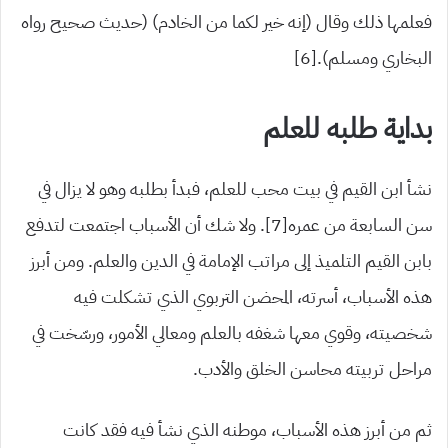
فعلمها ذلك وقال (إنه خير لكما من الخادم) (حديث صحيح رواه
البخاري ومسلم).[6]
بداية طلبه للعلم
نشأ ابن القيم في بيت محب للعلم، فبدأ بطلبه وهو لا يزال في
سن السابعة من عمره[7]. ولا شك أن الأسباب اجتمعت لتدفع
بابن القيم التلميذ إلى مراتب الإمامة في الدين والعلم. ومن أبرز
هذه الأسباب، أسرته، المحضن التربوي الذي تشكلت فيه
شخصيته، وقوي معها شغفه بالعلم ومعالي الأمور، ورسّخت في
مراحل تربيته محاسن الخلق والأدب.
ثم من أبرز هذه الأسباب، موطنه الذي نشأ فيه فقد كانت