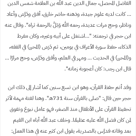
الفاضل المحصل، جمال الدين عبد الله بن العلامة شمس الدين
… كانت لديه علوم جيدة، وذهنه حاضر خارق، أفتى ودَرَّسَ وأعاد
وناظر، وحج مرات عديدة، رحمه الله وَبَلَّ بالرحمة ثراه”. وقال عنه
ابن حجر في ترجمته: “…اشتغل على أبيه وغيره، وكان مفرط
الذكاء، حفظ سورة الأعراف في يومين، ثم دَرَسَ (المحرر) في الفقه،
و(المحرر) في الحديث … ومهر في العلم، وأفتى ودَرَّسَ، وحج مرارًا …
قال ابن رجب: كان أعجوبة زمانه”.
وقد أتم حفظ القرآن، وهو ابن تسع سنين كما أشار إلى ذلك ابن
حجر حين قال: “صلى بالقرآن سنة 731هـ”. وهنا لفتة مهمة لأثر
تحفيظ القرآن على الأطفال منذ الصغر، فهو عامل نبوغ وتفوق
لمن كان فضل الله عليه عظيمًا. وخلف عبد الله أباه ابن القيم
بعد وفاته فدرَّس بالصدرية، يقول ابن كثير عنه في هذا العمل: