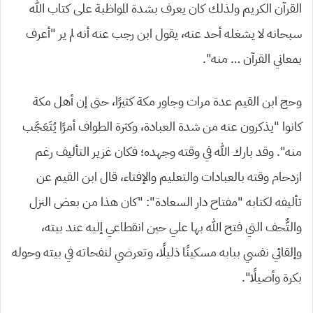
القرآن الكريم ولذلك كان يعرف بشدة المواظبة على كتاب الله
سبحانه لا يشغله أحد عنه، يقول ابن رجب عنه أنه لم ير “أعرف
بمعاني القرآن … منه”.
وحج ابن القيم عدة مرات وجاور مكة كثيرًا، حتى إن أهل مكة
كانوا “يذكرون عنه من شدة العبادة، وكثرة الطواف أمرًا يُتَعَجَّب
منه”. وقد بارك الله في وقته وجهده؛ فكان غزير التأليف رغم
ازدحام وقته بالعبادات والتعليم والإفتاء، قال ابن القيم عن
تأليفه لكتابه “مفتاح دار السعادة”: “كان هذا من بعض النزل
والتُّحف التي فتح الله بها علي حين انقطاعي إليه عند بيته،
وإلقائي نفسي ببابه مسكينًا ذليلًا، وتعرضي لنفحاته في بيته وحوله
بكرة وأصيلًا”.