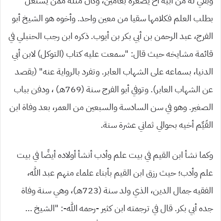
وبقي له من أبيه أخ يصغره بعامين، وكان مثله ممن يشتغل
بطلب العلم فكلامها سقيا من معين واحد. وأخوه هو الشيخ أبو
الفرج، عبد الرحمن بن أبي بكر بن أيوب. ذكره ابن رجب الحنبلي في
قائمة مشايخه حيث قال: “سمعت عليه كتاب (التوكل) لابن أبي
الدنيا، بسماعه على الشهاب العابر. وتفرد بالرواية عنه”
(يقصد
عن الشهاب العابر). وتوفي أبو الفرج سنة (769هـ) ، ودفن بباب
الصغير. وهو في سن السادسة والسبعين من العمر، بعد وفاة ابن
القَيِّم أخيه بحوالي ثماني عشرة سنة.
وكما نشأ ابن القيم في بيت علم وأدب أنشأ أولاده أيضًا في بيت
علم وأدب؛ حيث رزق ابن القيم بأبناء علماء منهم عبد الله،
الفقيه جمال الدين، الذي ولد سنة (723هـ)، وهي سنة وفاة
جده أبي بكر. قال في ترجمته ابن كثير -رحمه الله-: “الشيخ …