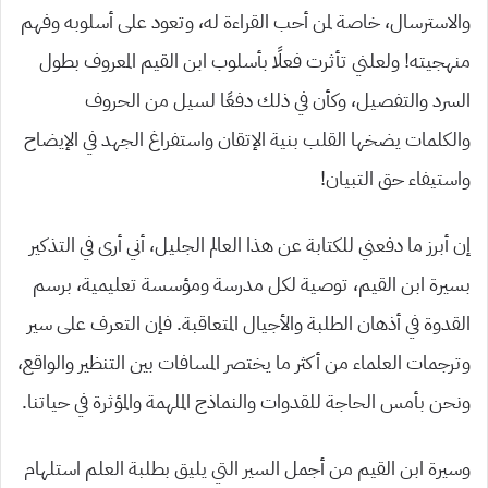
والاسترسال، خاصة لمن أحب القراءة له، وتعود على أسلوبه وفهم
منهجيته! ولعلني تأثرت فعلًا بأسلوب ابن القيم المعروف بطول
السرد والتفصيل، وكأن في ذلك دفعًا لسيل من الحروف
والكلمات يضخها القلب بنية الإتقان واستفراغ الجهد في الإيضاح
واستيفاء حق التبيان!
إن أبرز ما دفعني للكتابة عن هذا العالم الجليل، أني أرى في التذكير
بسيرة ابن القيم، توصية لكل مدرسة ومؤسسة تعليمية، برسم
القدوة في أذهان الطلبة والأجيال المتعاقبة. فإن التعرف على سير
وترجمات العلماء من أكثر ما يختصر المسافات بين التنظير والواقع،
ونحن بأمس الحاجة للقدوات والنماذج الملهمة والمؤثرة في حياتنا.
وسيرة ابن القيم من أجمل السير التي يليق بطلبة العلم استلهام