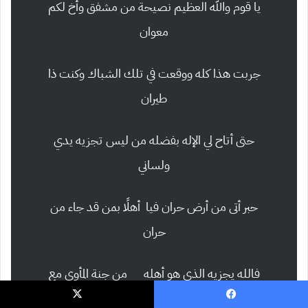
يا قوم والله العظيم نصيحة
من مشفق وأخ لكم
معوان
جربت هذا كله ووقعت في
تلك الشباك وكنت ذا
طيران
حتى أتاح لي الإله بفضله
من ليس تجزيه يدي
ولساني
حبر أتى من أرض حران فيا
أهلًا بمن قد جاء من
حران
فالله يجزيه الذي هو أهله
من جنة المأوى مع
الرضوان
يسبوك
‫X