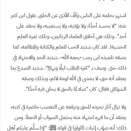
اشتهر بحلمه على الناس وكَفّ الأذى عن الخلق. يقول ابن كثير
عنه: “لا يحسد أحدًا، ولا يؤذيه، ولا يستعيبه، ولا يحقد على
أحد”. وتلك هي أخلاق العلماء الربانيين، وتلك ثمرة العلم
الخشية!. لقد كان شديد الحب للعلم والكتابة والمطالعة، كما
يصفه تلميذه ابن رجب -رحمه الله-. شديد الجد والاجتهاد في
ذلك حتى وصف بـ “كثرة الطلب ليلًا ونهارًا”. شديد الصدع بما
يعتقد أنه حق، لا يخشى في الله لومة لائم، وبذلك وصفه
الشوكاني فقال: كان “صادعًا بالحق لا يحابي فيه أحدًا”.
ولا تزال آثار تجرده للحق وترفعه عن التعصب حاضرة في كتبه،
يعتقد أن ما قرره اجتهاد منه يحتمل الصواب أو الخطأ. ومن
ذلك: أنه صوّب إثبات (الواو) في قوله ﷺ: “إذا سلَّم عليكم أهل