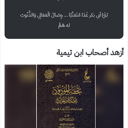
بُنَيُّ أبي بكر غَدَا مُتَمَنِّيًا
… وِصَالَ الْمَعَالِي وَالذُّنُوبُ
له هَمُّ
أزهد أصحاب ابن تيمية