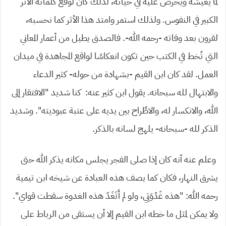
لما يعيشه ويحرص عليه في حياته، لذلك كان لوقع كلماته الأثر
الكبير في النفوس. ولذلك استمر وامتد هذا الأثر كما نحسبه،
لقرون بعد وفاته -رحمه الله-. فالصدق يطيل من أعمار المعاني
التي تُخط في الكتب حين تكون انعكاسًا لواقع المجاهدة في ميدان
العمل. لقد كان ابن القيم -بشهادة من حوله- كثير الدعاء
والابتهال لله سبحانه. يقول ابن كثير عنه: كنا شديد “الافتقار إلى
الله، والانكسار له، والاطِّراح بين يديه على عتبة عبوديته”. وشديد
الذكر لله -سبحانه- يلهج لسانه بالذكر.
وعلم عنه أنه كان إذا صلى الفجر يجلس مكانه يذكر الله حتى
يشرق النهار، فكان كما يصف هذه العبادة عن شيخه ابن تيمية
رحمه الله: “هذه غَدْوَتِي، ولو لم أَتَغَدّ هذه الغدوة سقطت قواي”.
ولا يمكن لمثل ما خطه ابن القيم إلا أن يستقى من الرباط على