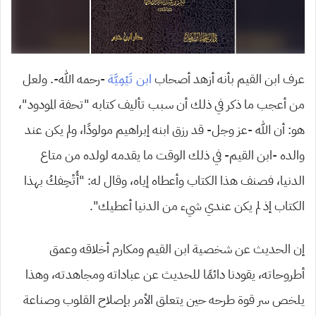
عرف ابن القيم بأنه أزهد أصحاب
ابن تَيْمِيَّة
-رحمه الله-. ولعل
من أعجب ما ذكر في ذلك أن سبب تأليف كتابه “تحفة المودود”،
هو: أن الله -عز وجل- قد رزق ابنه إبراهيم مولودًا، ولم يكن عند
والده -ابن القيم- في ذلك الوقت ما يقدمه لولده من متاع
الدنيا، فصنف هذا الكتاب وأعطاه إياه، وقال له: “أُتْحِفكُ بهذا
الكتاب إذ لم يكن عندي شيء من الدنيا أعطيك”.
إن الحديث عن شخصية ابن القيم ومكارم أخلاقه وعمق
أطروحاته، يقودنا دائمًا للحديث عن عباداته ومجاهدته، وهذا
يلخص سر قوة طرحه حين يتعلق الأمر بإصلاح القلوب وصناعة