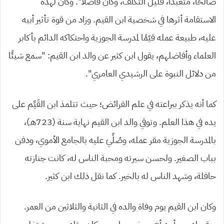
صالحًا، متعبدًا، قليل التكلف، وكان فاضلًا”. وكان لهذه
الاستقامة أثرها في شخصية ابن القيم. وزاد من قوة تأثير أبيه
عليه، طبيعة عمله قيّمًا لمدرسة الجوزية واحتكاكه الدائم بأكابر
العلماء وأفاضلهم، يقول ابن كثير عن والد ابن القيم: “سمع شيئًا
من دلائل النبوة على الرشيدي العامري”.
كما أنه يذكر ببراعته في علم الفرائض؛ حيث تتلمذ ابن القَيِّم على
يده في هذا العلم. وتوفي والد ابن القيم نهاية سنة (723هـ)،
بالمدرسة الجوزية مقر عمله، وصُلِّيَ عليه بالجامع الأموي، ودفن
بباب الصغير. ولحسن سيرته ومحبة الناس له، كانت جنازته
حافلة، وشهد الناس له بالخير. كما نقل ذلك ابن كثير.
وكان ابن القيم يوم وفاة والده في الثانية والثلاثين من العمر.