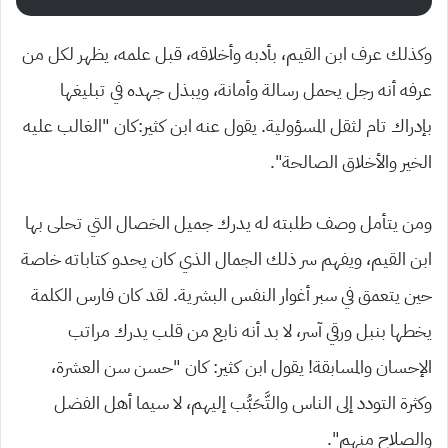
وكذلك عرف ابن القيم، بأدبه وأخلاقه، قبل علمه، يظهر لكل من
عرفه أنه رجل يحمل رسالة وأمانة، ويبذل جهده في تبليغها
بإدراك تام لثقل المسؤولية. يقول عنه ابن كثير:كان “الغالب عليه
الخير والأخلاق الصالحة”.
ومن يتأمل وصف طلبته له يدرك جميل الخصال التي تحلى بها
ابن القيم، ويفهم سر ذلك الجمال الذي كان يحدو كتاباته خاصة
حين يتعمق في سبر أغوار النفس البشرية. لقد كان فارس الكلمة
يخطها بنبل ورقي آسر، لا بد أنه نابع من قلب يدرك مراتب
الإحسان والمسابقة! يقول ابن كثير:
كان “حسن سن العشرة،
وكثرة التودد إلى الناس والتَّحَبُّب إليهم، لا سيما أهل الفض
ل
والصلاح منهم”.