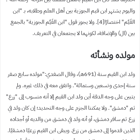
واليوم يشتهر ابن قيم الجوزية بين أهل العلم وطلابه، بـ “ابن
القَيِّم” اختصارًا[4]. ولا يجوز قول “ابن القَيِّم الجوزية” بالجمع
بين (ال) والإضافة، لكونهما لا يجتمعان في التعريف.
مولده ونشأته
ولد ابن القيم سنة (691هـ)، وقال الصفدي:”مولده سابع صفر
سنة إحدى وتسعين وستمائة”. واتفق معه في ذلك غيره. ولم
يتبين على وجه الدقة أين ولد ابن القيم إلا أنه منسوب إلى “زرع”
ثم “دمشق”. ولا يمكننا الجزم على وجه التحديد؛ إن كان ولد في
زرع ثم سافر دمشق، أو أنه ولد في دمشق من والديه أو أجداده
الذين قدموا إلى دمشق من زرع. ويبقى ابن القيم زرعيًا دمشقيًا.