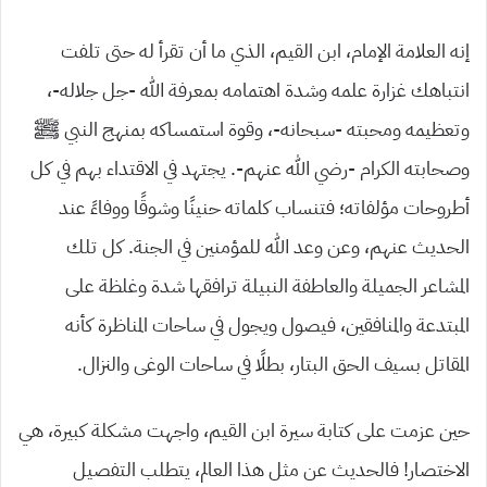
إنه العلامة الإمام، ابن القيم، الذي ما أن تقرأ له حتى تلفت
انتباهك غزارة علمه وشدة اهتمامه بمعرفة الله -جل جلاله-،
وتعظيمه ومحبته -سبحانه-، وقوة استمساكه بمنهج النبي ﷺ
وصحابته الكرام -رضي الله عنهم-. يجتهد في الاقتداء بهم في كل
أطروحات مؤلفاته؛ فتنساب كلماته حنينًا وشوقًا ووفاءً عند
الحديث عنهم، وعن وعد الله للمؤمنين في الجنة. كل تلك
المشاعر الجميلة والعاطفة النبيلة ترافقها شدة وغلظة على
المبتدعة والمنافقين، فيصول ويجول في ساحات المناظرة كأنه
المقاتل بسيف الحق البتار، بطلًا في ساحات الوغى والنزال.
حين عزمت على كتابة سيرة ابن القيم، واجهت مشكلة كبيرة، هي
الاختصار! فالحديث عن مثل هذا العالم، يتطلب التفصيل