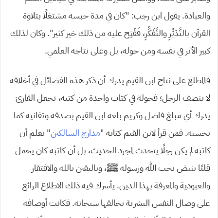
والعبادة. يقول ابن رجب: “كان في مدة حبسه مشتغلًا بتلاوة
القرآن بالتَّدَبُّرِ والتَّفَكُّرِ، فَفُتِح عليه من ذلك خير كثير”. وكان لذلك
كبير الأثر في نفسه ومن حوله، بل وعلى نتاجه العلمي.
فالمطلع على نتاج ابن القيم يدرك أن ذكر هذه الفضائل في أخلاقه
لا ينصف الرجل؛ فجولة في كتاب واحدة من كتبه، تجعل القارئ
يدرك أي مبلغ فاضل وكريم بلغه ابن القيم بصدقه وتفانيه كما
نحسبه. فمن قرأ لابن القيم كتابه “
مدارج السالكين
” يعلم أن
كاتبه لم يكن رجلًا يتحدث لمجرد الحديث، بل أن كاتبه كان يحمل
قلبًا ينبض بحب الله ورسوله ﷺ، وباليقين بالله والافتقار
والعبودية والمعرفة بهذا الدين. يأسرك فيه ذلك الاطلاع الرائع
على وصال النفس البشرية بخالقها سبحانه. فكانت أوصافه