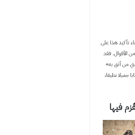
اء تأكيد هذا على
ن الأقوال. فقد
ني من أثق به»
ا جميلا نظيفا،
ُزم فيها