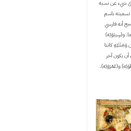
م أي شيء عن نسبه
 تسميته باسم
جح أنه فارسي
و(سِيبَوَيْه)
نَتَيْهِ كانتا
 أن يكون آخر
) و(عَمْرَوَيْه).