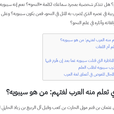
؟ هل تتذكر شخصية بمجرد سماعك لكلمة «النحو»؟ نعم إنه سيبويه إم
لعربية في عصره الذي يُضرب به المثل في النحو، فمن يكون سيبويه؟ وعلى
فاته وآثاره في علم النحو؟
م منه العرب لغتهم: من هو سيبويه؟
 أم اللغات
. المناظرة التي قتلت سيبويه غما بعد إن هُزم فيها
ب سيبويه لطلب العلم
مجال للغوص في أعماق لغة العرب
ي تعلم منه العرب لغتهم: من هو سيبويه؟
 عثمان بن قنبر مولى الحارث بن كعب وقيل آل الربيع بن زياد الحارثي ا