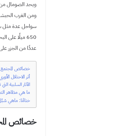
ويحد الصومال من ا
ومن الغرب الحبشة. 
650 ميلًا على 
عددًا من الجزر على
خصائص المجتمع ا
أثر الاحتلال الأور
الآثار السلبية التي 
ما هي مظاهر التغ
ختامًا: ماهي سُب
خصائص المجت