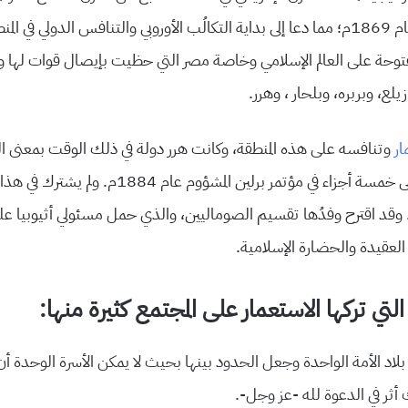
قناة السويس في عام 1869م؛ مما دعا إلى بداية التكالُب الأوروبي والتنافس الدولي في
توحة على العالم الإسلامي وخاصة مصر التي حظيت بإيصال قوات لها 
لع، وبربره، وبلحار ، وهرر.
ار
وتنافسه على هذه المنطقة، وكانت هرر دولة في ذلك الوقت بمعنى الك
لى خمسة
أجزاء
في مؤتمر برلين المشؤوم عام 1884م. ولم
ا. وقد اقترح وفدُها تقسيم الصوماليين، والذي حمل مسئولي أثيوبيا ع
لعقيدة والحضارة الإسلامية.
 التي تركها الاستعمار على المجتمع كثيرة منها:
بلاد الأمة الواحدة وجعل الحدود بينها بحيث لا يمكن الأسرة الوحدة أ
ثر في الدعوة لله -عز وجل-.