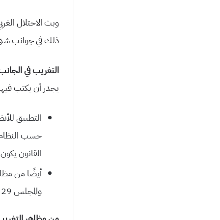
وبث الاحتلال الغرب
ذلك في جوانب شتى 
التغريب في الجانب
يجدر أن يكتب فيها
التطبيق للأنظ
حسب النظام ا
القانون يكون 
والمجلس 329 مقعدًا. أيضًا يشاركن في الحكومة والنظام القضائي وغير ذلك.
من مظاهر التغريب ف