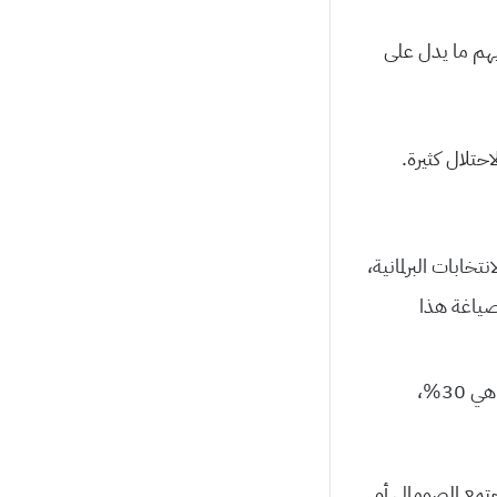
فيهم ما يدل على
حتلال كثيرة.
نتخابات البرلمانية،
صياغة هذا
أيضًا من مظاهر التغريب احتساب كوتة أو حصة للنساء معينة في الانتخاب البرلماني؛ هي 30%،
مجتمع الصومالي أو