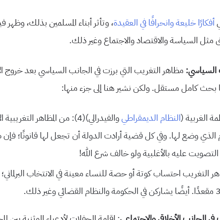
ي
أفكارًا خليعة وانحرافًا في العقيدة
، وتأثر أبناء المسلمين بذلك، وظهر 
مثل السياسة والاقتصاد والاجتماع وغير ذلك.
 السياسي:
مظاهر التغريب التي برزت في الجانب السياسي بعد خروج الا
 بحث كامل مستقل. ولكن نشير هنا إلى جزء منها:
مة الغربية (
النظام الديمقراطي
والفيدرالي)
(4
)
: من المظاهر التغريبية الا
لذي وضع لها. وفي كل قضية أرادت الدولة أن تجعل لها قانونًا؛ فإن 
التصويت عليه بالأغلبية ولو خالف شرع الله!
ي الجانب الأخلاقي والاجتماعي
: إقامة الحفلات لأدعياء الوثنية بين ال