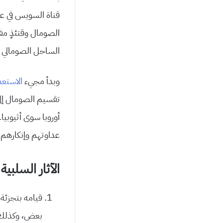
الصومال وقتئذٍ مف
الساحل الصومالي زي
وبدأ مجيء
الاستعم
تقسيم الصومال إ
أوروبا سوى أثيوبي
عداوتهم وإنكارهم ا
الآثار السلبية
قيامه بتجزئة 
بعض، وكذلك أ