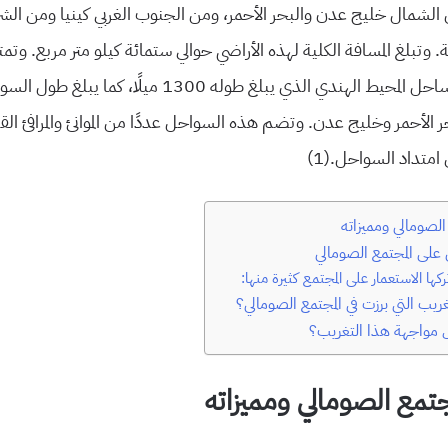
لشمال خليج عدن والبحر الأحمر، ومن الجنوب الغربي كينيا ومن الشر
وتبلغ المسافة الكلية لهذه الأراضي حوالي ستمائة كيلو متر مربع. وتم
سواحل عدة مثل ساحل المحيط الهندي الذي يبلغ طوله 1300 ميلًا
البحر الأحمر وخليج عدن. وتضم هذه السواحل عددًا من الموانئ والمرافئ ا
 امتداد السواحل.
(1
)
لصومالي ومميزاته
بي على المجتمع الصومالي
تركها الاستعمار على المجتمع كثيرة منها:
ريب التي برزت في المجتمع الصومالي؟
ُل مواجهة هذا التغريب؟
مع الصومالي ومميزاته