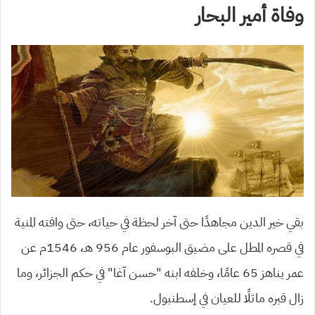
وفاة أمير البحار
بقي ﺧﻴﺮ ﺍﻟﺪﻳﻦ ﻣﺠﺎﻫﺪًﺍ حتى ﺁﺧﺮ لحظة في حياته، حتى وافته المنية
في قصره المطل على مضيق البوسفور عام 956 هـ، 1546م عن
عمر يناهز 65 عامًا، وخلفه ابنه “حسن آغا” في حكم الجزائر، وما
زال قبره ماثلًا للعيان في إسطنبول.