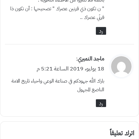
” ن تكون ذي قرنين عصرك ” تصحيحها : أن تكون ذا
قرنَي عصرك ..
رد
ي
ماجد النميري
:
ق
18 يوليو، 2019 الساعة 5:21 م
و
بارك الله جهودكم في صناعة الوعي واحياء تاريخ الامة
ل
الناصع المجهول
رد
اترك تعليقاً