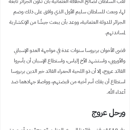
لقب السلطان لصالح الخلافة العثمانية بأن تكون الجزائر تابعة
لها، وبعث للسلطان سليم الأول الذي وافق على ذلك وضم
الجزائر للدولة العثمانية، ووعد بأن يبعث جيشًا من الإنكشارية
لمساندتهم.
قضى الأخوان بربروسا سنوات عدة في مواجهة العدو الإسباني
والأوروبي، واستشهد الأخ إلياس، واستطاع الإسبان أن يأسروا
القائد عروج، إلا أن ذو اللحية الحمراء القائد خير الدين بربروسا
استطاع أن يفك أسر أخيه من قبضتهم، وواصلا جهادهما ضد
أعداء الله.
ورحل عروج
وفي 1518م قضى قائدنا البحري العظيم “عروج” بعد أن صدق