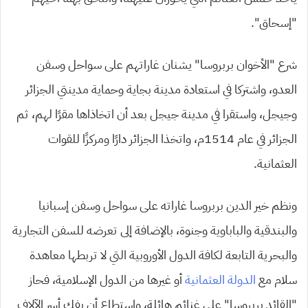
“إسحاق”.
شرع “الأخوان بربروسا” يشنان غاراتهم على سواحل وسفن
العدو، واشتركا في استعادة مدينة بجاية وحماية مدينتي الجزائر
وجيجل، واستقرا في مدينة جيجل بعد أن اتخاذاها مقرًا لهم، ثم
الجزائر في عام 1514م، واتخذا الجزائر دارًا ومركزًا للقوات
العثمانية.
ونظم خير الدين بربروسا غاراته على سواحل وسفن إسبانيا
والبندقية والباباوية وجنوة، بالإضافة إلى تعرضه للسفن التجارية
والبحرية التابعة لكافة الدول الأوروبية التي لا تربطها معاهدة
سلام مع
الدولة العثمانية
أو غيرها من الدول الإسلامية، فحاز
“القائد بربروسا” على غنائم هائلة، واستطاع أن يفك أسر الآلاف