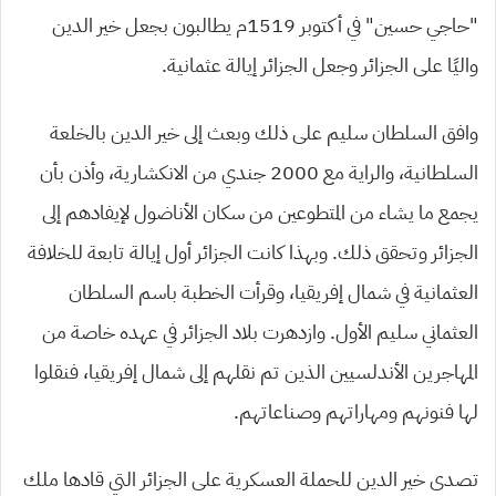
“حاجي حسين” في أكتوبر 1519م يطالبون بجعل خير الدين
واليًا على الجزائر وجعل الجزائر إيالة عثمانية.
وافق السلطان سليم على ذلك وبعث إلى خير الدين بالخلعة
السلطانية، والراية مع 2000 جندي من الانكشارية، وأذن بأن
يجمع ما يشاء من المتطوعين من سكان الأناضول لإيفادهم إلى
الجزائر وتحقق ذلك. وبهذا كانت الجزائر أول إيالة تابعة للخلافة
العثمانية في شمال إفريقيا، وقرأت الخطبة باسم السلطان
العثماني سليم الأول. وازدهرت بلاد الجزائر في عهده خاصة من
المهاجرين الأندلسيين الذين تم نقلهم إلى شمال إفريقيا، فنقلوا
لها فنونهم ومهاراتهم وصناعاتهم.
تصدى خير الدين للحملة العسكرية على الجزائر التي قادها ملك