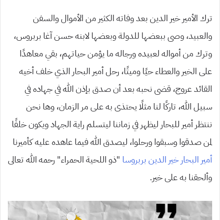
ترك الأمير خير الدين بعد وفاته الكثير من الأموال والسفن
والعبيد، وصى ببعضها للدولة وبعضها لابنه حسن آغا بربروس،
وترك من أمواله لعبيده ورجاله ما يؤمن حياتهم، بقي معاهدًا
على الخير والعطاء حيًا وميتًا، رحل أمير البحار الذي خلف أخيه
القائد عروج، قضى نحبه بعد أن صدق بإذن الله في جهاده في
سبيل الله، تاركًا لنا مثلًا يحتذى به على مر الزمان، وها نحن
ننتظر أمير للبحار ليظهر في زماننا ليتسلم راية الجهاد ويكون خلفًا
لمن صدقوا وسبقوا ورحلوا، ليصدق الله فيما عاهده عليه كأميرنا
أمير البحار خير الدين بربروسا
“ذو اللحية الحمراء” رحمه الله تعالى
وألحقنا به على خير.