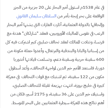
في عام 1538م استولى أمير البحار على 20 جزيرة من الجزر
الواقعة على بحر إيجة بأمر من
السلطان سليمان القانوني
وإلحاقها بالدولة العثمانية، أثارت الغارات التي يشنها أمير البحار
الرعب في نفوس المماليك الأوروبيين، فعقد “شارلكان” هدنة مع
فرنسا، وتنادت الممالك لعقد تحالف صليبي كبير اشتركت فيه كل
من إسبانيا والبابا والبندقية والبرتغال، وأعدوا حملة مكونة من
600 سفينة حربية وسفينة دعم، وتسلمت قيادتها أندوريا
دوريا، فاستعد الأمير خير الدين لمواجهة التحالف، وأعد أسطول
مكون من 122 سفينة، ثم اشتبك مع قوات التحالف في معركة
كبيرة في خليج بروزة، انتهت بهزيمة ثقيلة للتحالف الصليبي،
واستيلاء خير الدين على 36 سفينـة، و 2175 أسير، فكان من
أهم نتائج هذه المعركة سيطرة العثمانيين على البحر المتوسط.