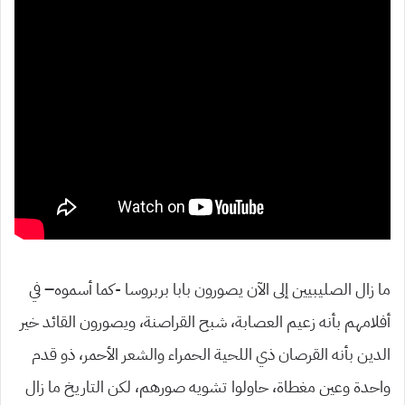
ما زال الصليبيين إلى الآن يصورون بابا بربروسا -كما أسموه
–
في
أفلامهم بأنه زعيم العصابة، شبح القراصنة، ويصورون القائد خير
الدين بأنه القرصان ذي اللحية الحمراء والشعر الأحمر، ذو قدم
واحدة وعين مغطاة، حاولوا تشويه صورهم، لكن التاريخ ما زال