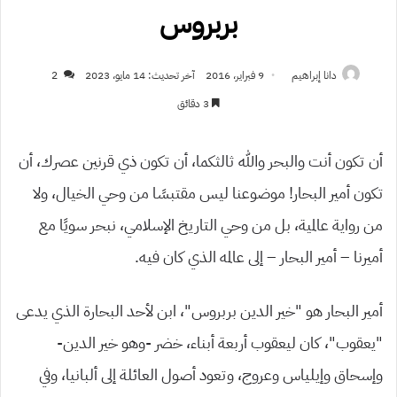
بربروس
دانا إبراهيم
9 فبراير، 2016
آخر تحديث: 14 مايو، 2023
2
3 دقائق
أن تكون أنت والبحر والله ثالثكما، أن تكون ذي قرنين عصرك، أن
تكون أمير البحار! موضوعنا ليس مقتبسًا من وحي الخيال، ولا
من رواية عالمية، بل من وحي التاريخ الإسلامي، نبحر سويًا مع
أميرنا – أمير البحار – إلى عالمه الذي كان فيه.
أمير البحار هو “خير الدين بربروس”، ابن لأحد البحارة الذي يدعى
“يعقوب”، كان ليعقوب أربعة أبناء، خضر -وهو خير الدين-
وإسحاق وإيلياس وعروج، وتعود أصول العائلة إلى ألبانيا، وفي