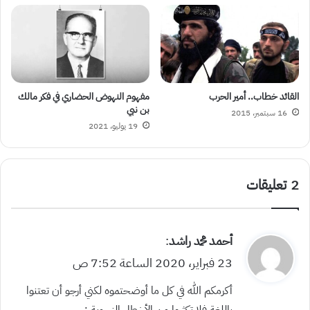
القائد خطاب.. أمير الحرب
مفهوم النهوض الحضاري في فكر مالك
بن نبي
16 سبتمبر، 2015
19 يوليو، 2021
‫2 تعليقات
ي
أحمد محمد راشد
:
ق
23 فبراير، 2020 الساعة 7:52 ص
و
أكرمكم الله في كل ما أوضحتموه لكني أرجو أن تعتنوا
ل
باللغة فلا تكثروا من الأخطاء النحوية :