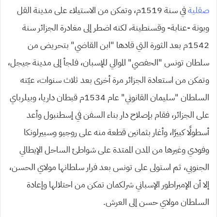
صقلية
في سنة 1519م، وتمكن من الاستيلاء على مدينة القل
وبونة -عنابة- وقسنطينة، لكنه اضطر إلى مغادرة الجزائر سنة
1542م بعد الثورة التي قادها “ابن القاضي” بتحريض من
سلطان تونس “الحفصي” الموالي للإسبان، فلجأ إلى مدينة جيجل،
وتمكن من استعادة الجزائر مرة أخرى بعد ثلاث سنوات، عيّنه
السلطان “سليمان القانوني” عام 1534م قبطان داريا، وبيلرباي
على الجزائر، فقام بإصلاح دار بناء السفن في إسطنبول وأعد
أسطولًا كبيرًا، وأغار بثمانين قطعة منه على روجيو وسبيرلونكا
وفودي وغيرها من المدن الممتدة على شواطئ الساحل الإيطالي
الجنوبي، ثم استولى على تونس بعد فرار سلطانها مولاي الحسن،
إلا أن الإمبراطور الإسباني شرلكمان تمكن من احتلالها وإعادة
السلطان مولاي حسن إلى العرش.