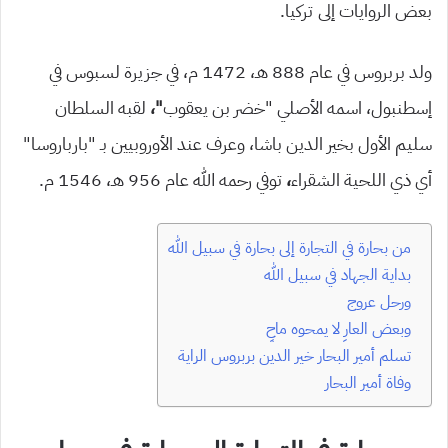
بعض الروايات إلى تركيا.
ولد بربروس في عام 888 هـ، 1472 م، في جزيرة لسبوس في
إسطنبول، اسمه الأصلي “خضر بن يعقوب
“،
لقبه السلطان
سليم الأول بخير الدين باشا، وعرف عند الأوروبيين بـ “بارباروسا”
أي ذي اللحية الشقراء
،
توفي رحمه الله عام 956 هـ، 1546 م.
من بحارة في التجارة إلى بحارة في سبيل الله
بداية الجهاد في سبيل الله
ورحل عروج
وبعض العارِ لا يمحوه ماحٍ
تسلم أمير البحار خير الدين بربروس الراية
وفاة أمير البحار