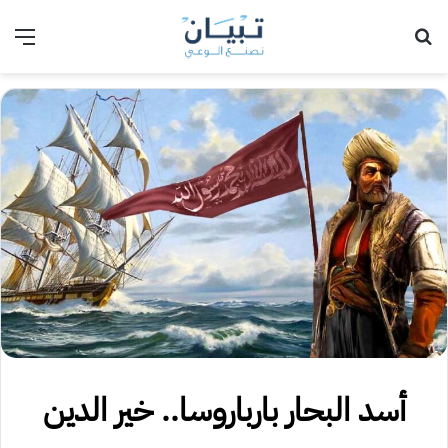
بحث عن
الق
أسد البحار بارباروسا.. خير الدين