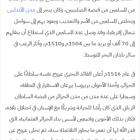
من المسلمين من قبضة الصليبيين، وكان يبحر إلى
مدن الأندلس
ويخلص المسلمين من الأسر والتعذيب ويعود بهم إلى سواحل
شمال إفريقيا، وقد وصل عدد المسلمين الذي استطاع أن ينقلهم
إلى 70 ألف أو يزيد ما بين 1504م و1510م، وأثار الرعب في
سائر بلدان البحر المتوسط.
في عام 1516م أعلن القائد البحري عروج نفسه سلطانًا على
الجزائر، وأخذا الأخوان بربروسا يزرعان الاستقرار في المنطقة،
وسيطرا على عدة مدن من مدن الجزائر من قبضة السلطان
الزياني الذي كان رأسًا للخيانة وشريكًا مع الإسبان في احتلال بلاده،
فكان بذلك الأخوين واضعين لأسس بناء الجزائر العثمانية، التي
قدر الله لها أن تعمر ما يجاوز الثلاثمئة سنة، ثم تخلى عروج عن