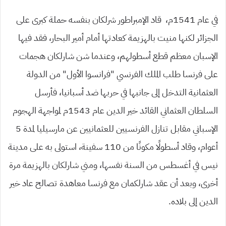
في عام 1541م، قاد الإمبراطور شرلكان بنفسه حملة كبرى على
الجزائر لكنها منيت بالهزيمة كعادتها أمام أمير البحار، فقد فيها
الإسبان معظم قطع أسطولهم، وعندما شن شارلكان هجمات
على فرنسا طلب الملك الفرنسي “فرانسوا الأول” من الدولة
العثمانية التدخل إلى جانبها في حربها ضد أسبانيا، فأرسل
السلطان العثماني القائد خير الدين عام 1543م لمواجهة الهجوم
الإسباني مقابل تنازل الفرنسيين للعثمانيين عن مارسيليا ﻟﻤﺪﺓ 5
ﺃﻋﻮﺍﻡ، وقاد أسطولًا مكونًا من 110 سفينة، استولى به على مدينة
نيس في أغسطس من السنة نفسها، ومني شارلكان بالهزيمة مرة
أخرى، وبعد أن عقد شارلكمان مع فرنسا معاهدة تصالح عاد خير
الدين إلى بلاده.