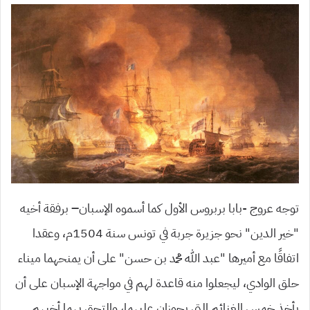
توجه عروج -بابا بربروس الأول كما أسموه الإسبان
–
برفقة أخيه
“خير الدين” نحو جزيرة جربة في تونس سنة 1504م، وعقدا
اتفاقًا مع أميرها “عبد الله محمد بن حسن” على أن يمنحهما ميناء
حلق الوادي، ليجعلوا منه قاعدة لهم في مواجهة الإسبان على أن
يأخذ خمس الغنائم التي يحوزان عليهما، والتحق بهما أخيهم