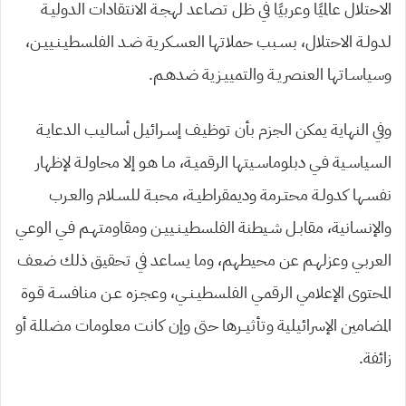
الاحتلال عالميًا وعربيًا في ظل تصاعد لهجـة الانتقادات الدوليـة
لدولـة الاحتلال، بسـبب حملاتها العسـكرية ضـد الفلسطيـنـييـن،
وسياسـاتها العنصريـة والتمييـزية ضدهـم.
وفي النهاية يمكن الجزم بأن توظيـف إسـرائيل أساليب الدعايـة
السياسـية فـي دبلوماسـيتها الرقميـة، مـا هـو إلا محاولـة لإظهار
نفسـها كدولـة محتـرمة وديمقراطيـة، محبـة للسـلام والعـرب
والإنسانية، مقابـل شـيطنة الفلسطيـنـييـن ومقاومتهـم فـي الوعـي
العربـي وعزلهـم عن محيطهم، وما يساعد في تحقيق ذلك ضعـف
المحتوى الإعلامي الرقمـي الفلسطيـنــي، وعجـزه عـن منافسـة قـوة
المضامين الإسرائيلية وتأثيــرها حتى وإن كانت معلومات مضللة أو
زائفة.