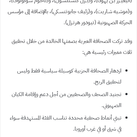
(أليعيــزر بـن يهـودا)، و(بــرل كتسنلسـون)، و(ناحـوم سـوكولوف)،
و(موشـيه شـاريت)، و(زئيـف جابوتنسـكي)، بالإضافة إلى مؤسس
الحركة الصهيونية (تيـودور هرتـزل).
وقد تركت الصحافة العبرية بصمتها الخالدة من خلال تحقيق
ثلاث مميزات رئيسية هي:
ازدهار الصحافة الحزبية كوسيلة سياسية فقط وليس
لتحقيق الربح.
تجنيد الصحف والصحفيين من أجل دعم وإقامة الكيان
الصهيوني.
تبني أنماط صحفية محددة تناسب الفئة المستهدفة سواء
في شرق أو في غرب أوروبا.