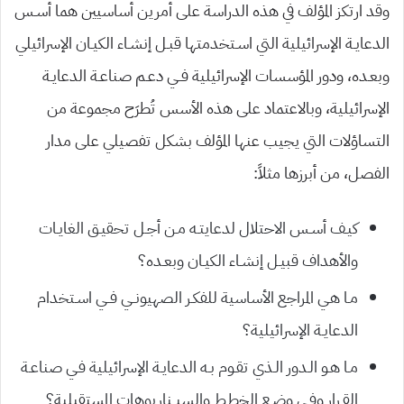
وقد ارتكز المؤلف في هذه الدراسة على أمرين أساسيين هما أسـس
الدعايـة الإسرائيلية التي اسـتخدمتها قبـل إنشـاء الكيـان الإسرائيلي
وبعـده، ودور المؤسسات الإسرائيلية فــي دعـم صناعـة الدعايـة
الإسرائيلية، وبالاعتماد على هذه الأسس تُطرَح مجموعة من
التساؤلات التي يجيب عنها المؤلف بشكل تفصيلي على مدار
الفصل، من أبرزها مثلاً:
كيـف أسـس الاحتلال لدعايتـه مـن أجـل تحقيـق الغايـات
والأهداف قبيـل إنشـاء الكيـان وبعـده؟
مـا هـي المراجع الأساسية للفكـر الصهيونــي فــي اسـتخدام
الدعايـة الإسرائيلية؟
مـا هـو الـدور الـذي تقـوم بـه الدعايـة الإسرائيلية فـي صناعـة
القـرار وفـي وضـع الخطـط والسيــناريوهات المستقبلية؟