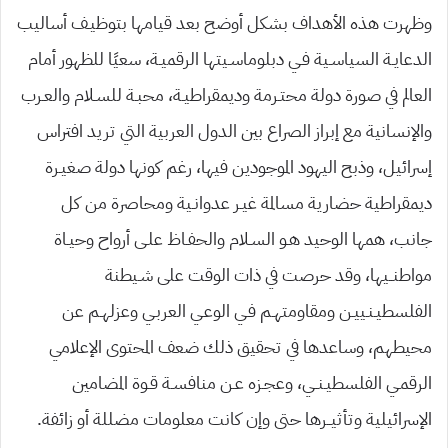
وظهرت هذه الأهداف بشكل أوضح بعد قيامها بتوظيـف أساليب
الدعايـة السياسـية فـي دبلوماسـيتها الرقميـة، سعيًا للظهور أمام
العالم في صورة دولة محتـرمة وديمقراطيـة، محبـة للسـلام والعـرب
والإنسانية مع إبراز الصراع بين الدول العربية التي تريد افتراس
إسرائيل، وذبح اليهود الموجودين فيها، رغم كونها دولة صغيـرة
ديمقراطية حضارية مسالمة غيـر عدوانـية ومحاصرة من كل
جانب، همها الوحيد هـو السـلام والحفـاظ علـى أرواح وحيـاة
مواطنــيها، وقد حرصت في ذات الوقت على شـيطنة
الفلسطيـنـييـن ومقاومتهـم فـي الوعـي العربـي وعزلهـم عن
محيطهم، وساعدها في تحقيق ذلك ضعف المحتوى الإعلامي
الرقمـي الفلسطيـنــي، وعجـزه عـن منافسـة قـوة المضامين
الإسرائيلية وتأثيــرها حتى وإن كانت معلومات مضللة أو زائفة.