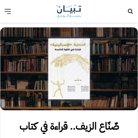
بحث عن
الق
صٌنّاع الزيف.. قراءة في كتاب