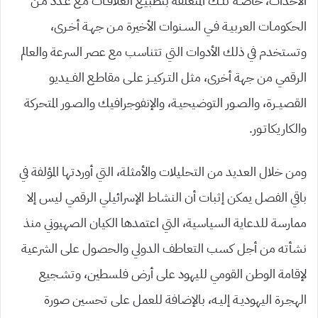
الأحداث، خاصـة تلـك المتعلقة بتطبيـع العلاقـات مـع عـدد مـن
الحكومـات العربيـة فـي السـنوات الأخيرة مـن جهـة أخـرى،
وتستخدم في ذلك الأدوات التي تتناسب مع عصر السرعة والعالم
الرقمي من جهة أخرى، مثل التـركيــز علـى مقاطـع الفــيديو
القصيــرة، والصـور التوضيحيـة، والإنفوجرافيك والصـور المتحركة
والكاريكاتـور.
ومن خلال العديد من التحليلات والأمثلة، التي أوردتها المؤلفة في
باقي الفصل يمكن إثبات أن النشاط الإسرائيلي الرقمي ليس إلا
ممارسة للدعاية السياسية، التي اعتمدها الكيان الصهيوني منذ
نشأته من أجل كسب التعاطف الدولي والحصول على الشرعية
لإقامة الوطن القومي لليهود على أرض فلسطين، وتشـجيع
الهجـرة اليهوديـة إليـه، بالإضافة للعمل على تحسين صورة