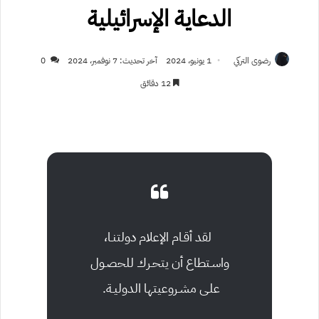
الدعاية الإسرائيلية
رضوى التركي
1 يونيو، 2024
آخر تحديث: 7 نوفمبر، 2024
0
12 دقائق
لقد أقـام الإعلام دولتنـا،
واسـتطاع أن يتحـرك للحصـول
علـى مشـروعيتها الدوليـة.