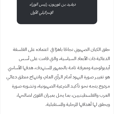
ديفــيد بـن غوريـون، رئيس الوزراء
الإسرائيلي الأول
حقق الكيان الصهيوني نجاحًا باهرًا في اعتماده على الفلسفة
الدعائية ذات الأبعاد السياسية، والتي قامت علـى أسـس
أيديولوجيـة ومعرفـة تامـة بالجمهور المستهدف، هدفها الأساسي
هو تغييــر صـورة اليهـود أمـام الـرأي العـام، وانتهـاج منطـق دعائـي
مـزدوج يتجـه نحـو تأكيـد الشرعية الصهيونية، وتشـويه صـورة
العـرب والفلسطيـنـييـن، بمـا يخـل بميـزان القوى لصالحها،
ويحقق لها أهدافها المرحلية والمستقبلية.