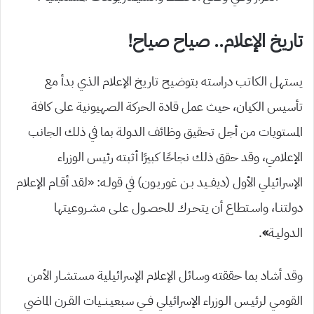
تاريخ الإعلام.. صياح صياح!
يستهل الكاتب دراسته بتوضيح تاريخ الإعلام الذي بدأ مع
تأسيس الكيان، حيث عمل قادة الحركة الصهيونية على كافة
المستويات من أجل تحقيق وظائف الدولة بما في ذلك الجانب
الإعلامي، وقد حقق ذلك نجاحًا كبيرًا أثبته رئيس الوزراء
الإسرائيلي الأول (ديفــيد بـن غوريـون) في قولـه: «لقد أقـام الإعلام
دولتنـا، واسـتطاع أن يتحـرك للحصـول علـى مشـروعيتها
الدوليـة
»
.
وقد أشاد بما حققته وسائل الإعلام الإسرائيلية مستشـار الأمن
القومـي لرئيـس الـوزراء الإسرائيلي فــي سبعيـنــيات القـرن الماضي