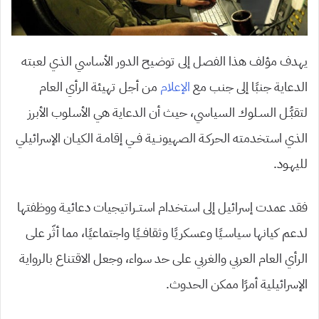
يهدف مؤلف هذا الفصل إلى توضيح الدور الأساسي الذي لعبته
الدعاية جنبًا إلى جنب مع
الإعلام
من أجل تهيئة الرأي العام
لتقبُّـل السـلوك السياسي، حيث أن الدعاية هي الأسلوب الأبرز
الذي استخدمته الحركـة الصهيونــية فــي إقامـة الكيـان الإسرائيلي
لليهـود.
فقد عمدت إسرائيل إلى استخدام استــراتيجيات دعائيـة ووظفتها
لدعم كيانها سياسـيًا وعسكريًا وثقافــيًا واجتماعيًا، مما أثّر على
الرأي العام العربي والغربي على حد سواء، وجعل الاقتناع بالرواية
الإسرائيلية أمرًا ممكن الحدوث.