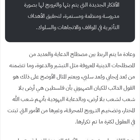
الأفكار الجديدة التي يتم بثها والترويج لها بصورة
مدروسة ومنظمة ومستمرة، لتحقيق الأهداف
التأثيرية في المواقف والاتجاهات والسلوك.
وعادة ما يتم الربط بين مصطلح الدعاية والعديد من
المصطلحات الدينية المعروفة مثل التبشير والدعوة، وما تتضمنه
من بُعد إيجابي وبُعد سلبي، ويعتبر المثال الأوضح على ذلك هو
القول الدائب للكيان الصهيوني بأن فلسطيـن هـي أرض بـلا
شـعب لشـعب بـلا أرض، وبالدعايـة اليهوديـة بأنهـم شـعب الله
المختار، وتضخيـم التــرويج للمحرقـة، وغيرها من الأمور التي ثبتت
في العقول لكثرة ما تم تكرارها.