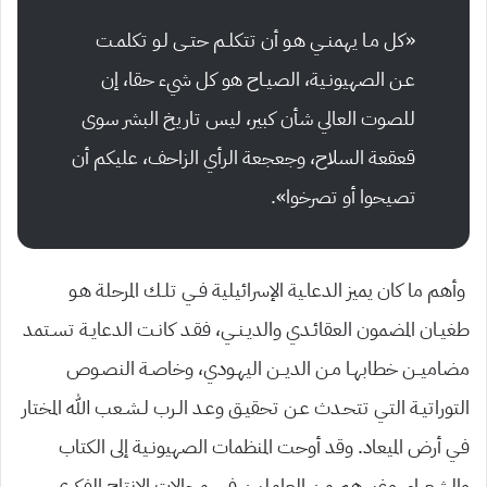
«كل مـا يهمنــي هـو أن تتكلـم حتــى لـو تكلمـت
عـن الصهيونـية، الصيـاح هو كل شيء حقا، إن
للصوت العالي شأن كبير، ليس تاريخ البشر سوى
قعقعة السلاح، وجعجعة الرأي الزاحف، عليكم أن
تصيحوا أو تصرخوا».
وأهم ما كان يميز الدعاـية الإسرائيلية فــي تلـك المرحلة هـو
طغيـان المضمون العقائـدي والديـنــي، فقـد كانـت الدعايـة تسـتمد
مضاميــن خطابهـا مـن الديــن اليهـودي، وخاصـة النصـوص
التوراتيـة التـي تتحـدث عـن تحقيـق وعـد الـرب لـشـعب الله المختار
فـي أرض الميعاد. وقد أوحت المنظمات الصهيونـية إلى الكتاب
والشعراء، وغيـرهم من العامليـن فـي مجالات الإنتاج الفكري