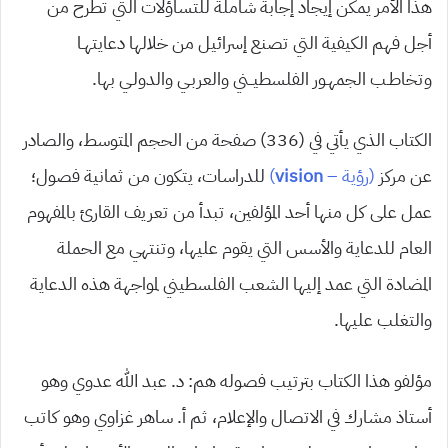
هذا الأمر يمكن إيجاد إجابة شاملة للتساؤلات التي تطرح من
أجل فهم الكيفية التي تصنع إسرائيل من خلالها دعايتهـا
وتخاطـب الجمهـور الفلسطيــني والعربـي والدولـي بها.
الكتاب الذي يأتي في (336) صفحة من الحجم المتوسط، والصادر
عن مركز
(رؤية –
vision
)
للدراسات، يتكون من ثمانية فصول؛
عمل على كل منها أحد المؤلفين، تبدأ من تعريف القارئ بالمفهوم
العام للدعاية والأسس التي يقوم عليها، وتنتهي مع الحملة
المضادة التي عمد إليها الشعب الفلسطيني لمواجهة هذه الدعاية
والتغلب عليها.
مؤلفو هذا الكتاب بترتيب فصوله هم: د. عبد الله عدوي وهو
أستاذ مشارك في الاتصال والإعلام، ثم أ. ساهر غزاوي وهو كاتب