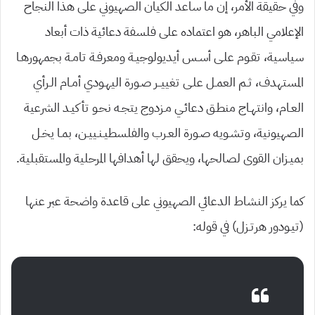
وفي حقيقة الأمر، إن ما ساعد الكيان الصهيوني على هذا النجاح
الإعلامي الباهر، هو اعتماده على فلسفة دعائية ذات أبعاد
سياسية، تقـوم علـى أسـس أيديولوجيـة ومعرفـة تامـة بجمهورهـا
المستهدف، ثـم العمـل علـى تغييــر صـورة اليهـودي أمـام الـرأي
العـام، وانتهـاج منطـق دعائـي مـزدوج يتجـه نحـو تأكيـد الشرعية
الصهيونية، وتشـويه صـورة العـرب والفلسطيـنـييـن، بمـا يخـل
بميـزان القوى لصالحها، ويحقق لها أهدافها المرحلية والمستقبلية.
كما يركز النشاط الدعائي الصهيوني على قاعدة واضحة عبر عنها
(تيـودور هرتـزل) في قوله: