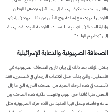
والفنـي، بتمجيد فكـرة الهجـرة إلـى إسـرائيل، بوصفهـا الوطـن
القومـي لليهـود، مـع إشـاعة روح اليأس من بقاء اليهود في المنافي،
وإثارة الحمية في نفوسـهم للتمسـك بالقوميـة اليهوديـة والهجـرة
إلـى “وطنهـم الوليـد” .
الصحافة الصهيونية والدعاية الإسرائيلية
ينتقل المؤلف بعد ذلك إلى بيان تاريخ الصحافة الصهيونـية فـي
فلسطيـن، والتي بدأت خلال الانتداب البريطاني في فلسطين، فقد
تأسست في هذه المرحلة العديد من الصحف العبرية التي ما زال
البعض منها قائمًا حتى اليوم، وتنوعت ملكية هذه الصحف بين
عامة وخاصة، وعمل فيها العديد من قادة حركة الصهيونية مثل