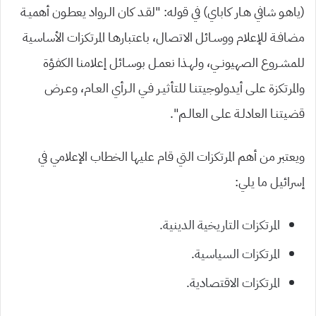
(ياهـو شافي هـار كاباي) في قوله: “لقـد كان الـرواد يعطـون أهميـة
مضافـة للإعلام ووسـائل الاتصال، باعتبارهـا المرتكزات الأساسية
للمشـروع الصهيونــي، ولهـذا نعمـل بوسـائل إعلامنا الكفـؤة
والمرتكزة علـى أيدولوجيتنـا للتأثيـر فـي الـرأي العـام، وعـرض
قضيتنـا العادلـة علـى العالـم”.
ويعتبر من أهم المرتكزات التي قام عليها الخطاب الإعلامي في
إسرائيل ما يلي:
المرتكزات التاريخية الدينية.
المرتكزات السياسية.
المرتكزات الاقتصادية.