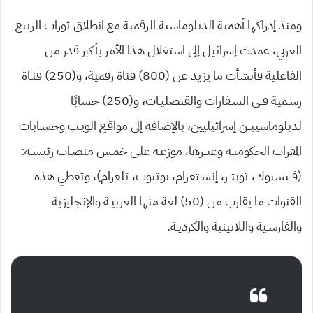
ومنذ إدراكها أهمية الدبلوماسية الرقمية مع انطلاق ثورات الربيع
العربي، عمدت إسرائيل إلى استغلال هذا الأمر بأكبر قدر من
الفاعلية فأنشأت ما يزيد عن (800) قناة رقمية، و(250) قنـاة
رسـمية فــي السـفارات والقنصليـات، و(250) حسابًا
لدبلوماسييــن إسرائيليين، بالإضافة إلى مواقـع الويـب وحسـابات
المقرات الحكوميـة وغيــرها، موزعـة علـى خمـس منصـات رئيسـة:
(فــيسبوك، تويتــر، إنسـتغرام، يوتيوب، تلغرام)، وتغطي هذه
القنوات ما يقارب من (50) لغة منها العربيـة والإنجليزية
والفارسـية واللاتينية والكرديـة.