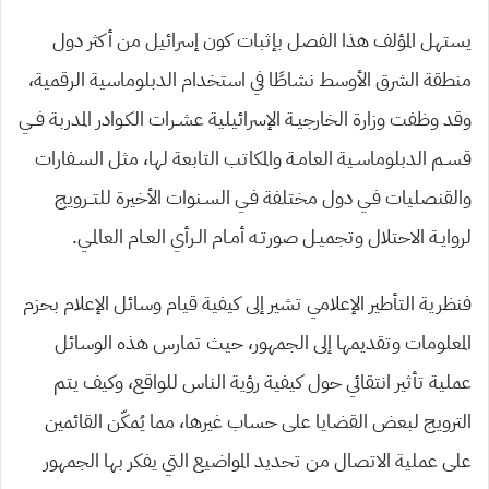
يستهل المؤلف هذا الفصل بإثبات كون إسرائيل من أكثر دول
منطقة الشرق الأوسط نشاطًا في استخدام الدبلوماسية الرقمية،
وقد وظفت وزارة الخارجيـة الإسرائيلية عشـرات الكـوادر المدربة فــي
قسـم الدبلوماسـية العامـة والمكاتب التابعة لها، مثل السـفارات
والقنصليات فـي دول مختلفة فـي السـنوات الأخيرة للتــرويج
لروايـة الاحتلال وتجميـل صورتـه أمـام الـرأي العـام العالمـي.
فنظرية التأطير الإعلامي تشير إلى كيفية قيام وسائل الإعلام بحزم
المعلومات وتقديمها إلى الجمهور، حيث تمارس هذه الوسائل
عملية تأثير انتقائي حول كيفية رؤية الناس للواقع، وكيف يتم
الترويج لبعض القضايا على حساب غيرها، مما يُمكّن القائمين
على عملية الاتصال من تحديد المواضيع التي يفكر بها الجمهور