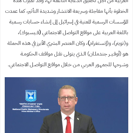
العربية من أجل تحقيق الدعاية الناعمة لها، وقد تميزت هذه
الخطوة بأنها مفاجئة وسريعة الانتشار وشديدة التأثير، كما عمدت
المؤسسات الرسمية المعنية في إسرائيل إلى إنشاء حسابات رسمية
باللغة العربية على مواقع التواصل الاجتماعي
(
فــيسبوك)،
و(تويتر)، و(إنستغرام
)
، وكان العنصر البشري الأبرز في هذه الحملة
هو (أوفـيــر جندملـان) الـذي يتولـى نقـل مواقـف الحكومـة
وشـرحها للجمهـور العربـي مـن خـلال مواقـع التواصـل الاجتماعي.