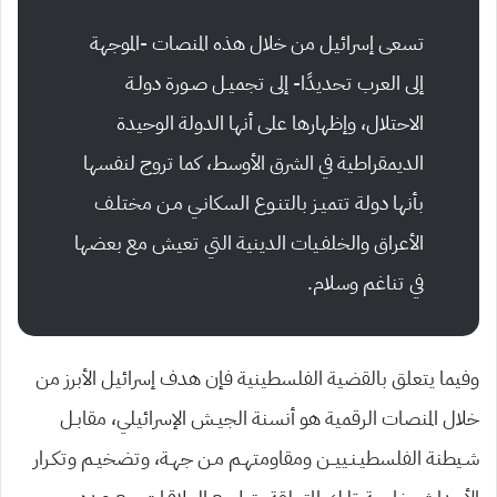
تسعى إسرائيل من خلال هذه المنصات -الموجهة
إلى العرب تحديدًا- إلى تجميـل صـورة دولـة
الاحتلال، وإظهارها على أنها الدولة الوحيدة
الديمقراطية في الشرق الأوسط، كما تروج لنفسها
بأنها دولة تتميـز بالتنـوع السكانـي مـن مختلـف
الأعراق والخلفـيات الدينية التي تعيش مع بعضها
في تناغم وسلام.
وفيما يتعلق بالقضية الفلسطينية فإن هدف إسرائيل الأبرز من
خلال المنصات الرقمية هو أنسنة الجيـش الإسرائيلي، مقابـل
شـيطنة الفلسطيـنـييــن ومقاومتهـم مـن جهـة، وتضخيـم وتكـرار