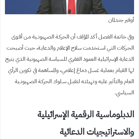
أوفير جندلمان
وفي خاتمة الفصل أكد المؤلف أن الحركـة الصهيونــية مـن أقـوى
الحـركات التـي اسـتخدمت سلاح الإعلام والدعايـة، حيث أصبحت
الدعاية الإسرائيلية العمود الفقري للسياسة الصهيونية الذي يتيح
لها القيام بعملية غسل دماغ إعلامي، والمساهمة في تكوين الرأي
العام والتأثير عليه وتهيئتـه لتقبـل سـلوك الحركـة الصهيونــية
السياسي.
الدبلوماسية الرقمية الإسرائيلية
والاستراتيجيات الدعائية