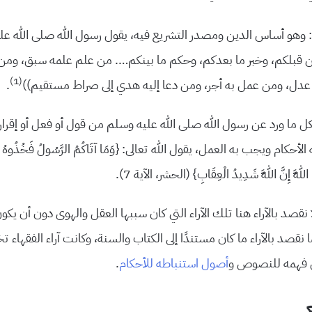
: وهو أساس الدين ومصدر التشريع فيه، يقول رسول الله صلى الله عل
 من قبلكم، وخبر ما بعدكم، وحكم ما بينكم…. من علم علمه سبق، وم
(1)
دل، ومن عمل به أجر، ومن دعا إليه هدي إلى صراط مستقيم))
.
ل ما ورد عن رسول الله صلى الله عليه وسلم من قول أو فعل أو إقرار
حكام ويجب به العمل، يقول الله تعالى: {وَمَا آتَاكُمُ الرَّسُولُ فَخُذُوهُ وَمَا 
ا اللَّهَ إِنَّ اللَّهَ شَدِيدُ الْعِقَابِ} (الحشر، الآية 7).
ا نقصد بالآراء هنا تلك الآراء التي كان سببها العقل والهوى دون أن يكو
نقصد بالآراء ما كان مستندًا إلى الكتاب والسنة، وكانت آراء الفقهاء 
ق فهمه للنصوص و
أصول استنباطه للأحكام
.
ع