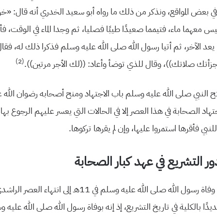
في بعض المواقع، ونذكر من ذلك ما رواه أبو سعيد الخدري أنه قال: «خر
معهما ماء، فتيمما صعيدًا طيبًا فصليا، ثم وجدا الماء في الوقت، فأ
 يعد الآخر، ثم أتيا رسول الله صلى الله عليه وسلم فذكرا ذلك له، فقال
(2)
زأتك صلاتك))، وقال للذي توضأ وأعاد: ((لك الأجر مرتين)).
 النبي صلى الله عليه وسلم باب الاجتهاد ومنح أصحابه رضوان الله 
جتهاد الصحابة في هذا العصر إلا في الحالات التي يعسر عليهم الرجوع بها 
 للنبي فأقرها استمروا عليها، وإن لم يقرها تركوها.
دور التشريع في عهد كبار الصحابة
يدًا بالكلية في تاريخ التشريع، إذ إنه بوفاة رسول الله صلى الله عليه