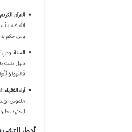
القرآن الكريم
الله فيه نبأ
ومن حكم به ع
السنة
: وهي ك
دليل تثبت به الأ
فَانتَهُوا وَاتَّقُو
آراء الفقهاء
: ل
ملموس، وإنما 
المجتهد وطر
أدوار التشري