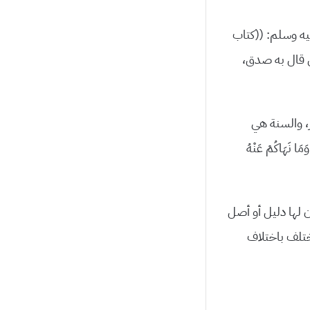
يه وسلم: ((كتاب
ن قال به صدق،
، والسنة هي
نَهَاكُمْ عَنْهُ
ن لها دليل أو أصل
تختلف باختلاف