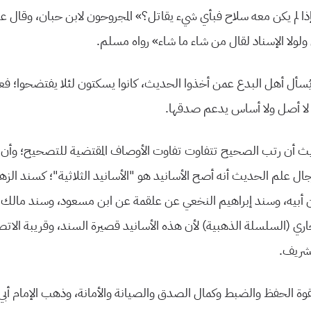
ذا لم يكن معه سلاح فبأي شيء يقاتل؟» المجروحون لابن حبان، وقال عبد 
ولولا الإسناد لقال من شاء ما شاء» رواه مسلم.
يُسأل أهل البدع عمن أخذوا الحديث، كانوا يسكتون لئلا يفتضحوا؛ فع
ي لا أصل ولا أساس يدعم صدقها.
ث أن رتب الصحيح تتفاوت تفاوت الأوصاف المقتضية للتصحيح؛ وأن في ا
ل علم الحديث أنه أصح الأسانيد هو “الأسانيد الثلاثية”؛ كسند الزه
ن أبيه، وسند إبراهيم النخعي عن علقمة عن ابن مسعود، وسند مالك 
ري (السلسلة الذهبية) لأن هذه الأسانيد قصيرة السند، وقريبة الاتص
لشريف.
بقوة الحفظ والضبط وكمال الصدق والصيانة والأمانة، وذهب الإمام أبي