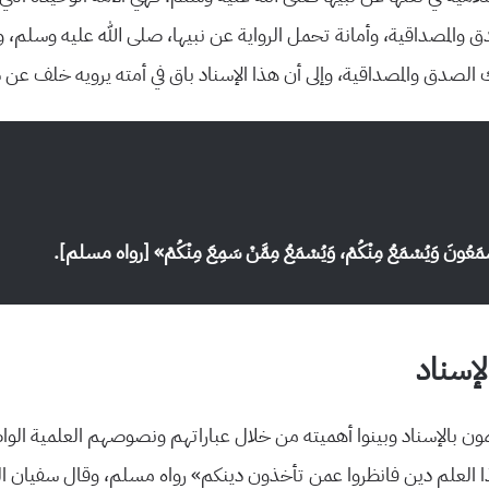
 والمصداقية، وأمانة تحمل الرواية عن نبيها، صلى الله عليه وسلم، وقد 
إلى ذلك الصدق والمصداقية، وإلى أن هذا الإسناد باق في أمته يرويه خلف ع
عُونَ وَيُسْمَعُ مِنْكُمْ، وَيُسْمَعُ مِمَّنْ سَمِعَ مِنْكُمْ» [رواه مسلم].
لإسناد
مون بالإسناد وبينوا أهميته من خلال عباراتهم ونصوصهم العلمية الوا
 العلم دين فانظروا عمن تأخذون دينكم» رواه مسلم، وقال سفيان الث