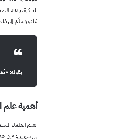
الذاكرة، ودقة الصدق
عَلَيْهِ وَسَلَّمَ 
بقوله: «تَسْمَ
أهمية علم ا
اهتم العلماء المسل
بن سيرين: «إن هذا