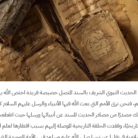
الحديث النبوي الشريف بالسند المتصل خصيصة فريدة اختص الله بها ا
، فنحن نرى الأمم التي بعث الله فيها الأنبياء والرسل عليهم السلام 
تملك مصدرًا من مصادر الحديث المسند عن أنبيائها ورسلها حيث انقطعت
 وتاريخيًا، وفقدت الحلقة التاريخية الموصلة إليهم بسبب افتقارها لعلم 
سلامية في نقلها عن نبيها صلى الله عليه وسلم؛ فهي الأمة الوحيدة الت