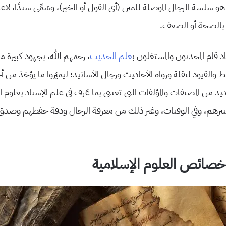
هو سلسة الرجال الموصلة للمتن (أي القول أو الخبر)، وسُمِّي سندًا، لاع
ن بالصحة أو الضعف.
د قام المحدثون والمشتغلون ب
علم الحديث
، رحمهم الله، بجهود كبيرة مض
القيود لنقلة ورواة الأحاديث ورجال الأسانيد؛ ليميّزوا ما يؤخذ من أخب
د من المصنفات والمؤلفات التي تعتني بما عُرف في علم الإسناد بعلوم 
ييزهم، وفي الوفيات، وغير ذلك من معرفة الرجال ودقة حفظهم وصدق
خصائص العلوم الإسلامية