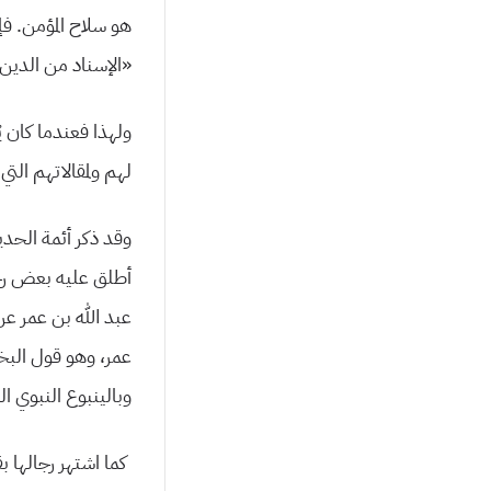
هو سلاح المؤمن. فإ
«الإسناد من الدين 
ولهذا فعندما كان 
لهم ولمقالاتهم الت
وقد ذكر أئمة الحدي
أطلق عليه بعض رجا
عبد الله بن عمر ع
عمر، وهو قول البخا
وبالينبوع النبوي ا
كما اشتهر رجالها 