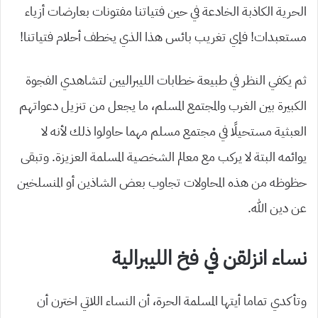
الحرية الكاذبة الخادعة في حين فتياتنا مفتونات بعارضات أزياء
مستعبدات! فإي تغريب بائس هذا الذي يخطف أحلام فتياتنا!
ثم يكفي النظر في طبيعة خطابات الليبراليين لتشاهدي الفجوة
الكبيرة بين الغرب والمجتمع المسلم، ما يجعل من تنزيل دعواتهم
العبثية مستحيلًا في مجتمع مسلم مهما حاولوا ذلك لأنه لا
يوائمه البتة لا يركب مع معالم الشخصية المسلمة العزيزة. وتبقى
حظوظه من هذه المحاولات تجاوب بعض الشاذين أو المنسلخين
عن دين الله.
نساء انزلقن في فخ الليبرالية
وتأكدي تماما أيتها المسلمة الحرة، أن النساء اللاتي اخترن أن