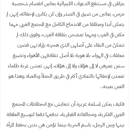
ينزلقن في مستنقع الدعوات الليبرالية يعانين انفصام شخصية
مزمن، يعانين من ضيق في الصدر وإن كن يكابرن لإخفائه، إنهن لم
يتمكن أبدا ومطلقا من الاندماج الكامل مع المجتمع الغربي مهما
مكثن في الغرب ومهما تمسّحن بثقافة الغرب، وفوق ذلك لم
تتمكنّ من البقاء على أصلهن الذي هجرنه بإرادتهن فصرن
معلقات في الهواء، بلا هوية بلا أصل تتقاذفهن الأهواء وتضيع
سنين عمرهن لا إلى هؤلاء ولا إلى هؤلاء، إنهن تعشن غربة ظلماء
تعمدن لإخفائها بالتمادي أكثر في طريق الخطأ وبالعناد وهذا هو
الغبن بعينه..
فكيف يمكن لمسلمة عزيزة أن تتعايش مع انحطاطات المجتمع
الغربي الفكرية، ومخالفاته الفطرية، تدفعها دفعا لتوسيع العلاقة
بينها وبين الرجل، باسم الحرية بينما تؤمن هي بدين يحفظ المرأة