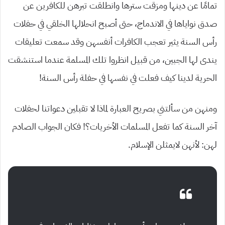
تمامًا عن دينها ومزقت سترها وانطلقت تبرهن للكافرين عن
صدق نواياها في الاندماج، حتى أصبح انحلالها الخلقي في حفلات
رأس السنة يثير تعجب الكافرات أنفسهن وقد سمعت تعليقات
يندى لها الجبين، من قبيل انظروا تلك المسلمة عندما استنشقت
الحرية لدينا كيف فعلت في نفسها في حفلة رأس السنة!
ومنهن من سألتني بصريح العبارة لماذا لا تقبلين دعواتنا لحفلات
آخر السنة كما تفعل المسلمات الأخريات؟! فكان الجواب الصادم
لهن: لأنهن لايمثلن الإسلام.