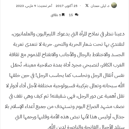
تابع
د. ليلى حمدان
25 أكتوبر، 2017
آخر تحديث: 9 مارس، 2023
على
15
5 دقائق
X
دعينا ننظر في نماذج المرأة التي يدعوك الليبراليون والعلمانيون،
لتقتدي بها تحت شعار الحرية والتحرر. حرية لا تتعدى تعرية
الجسد والاختلاط بالرجال والأجانب والانفتاح المذموم مع ثقافة
الغرب الكافر، لتصبحي مجرد أداة بمدة صلاحية معينة، تُحمّل
نفس أثقال الرجل وتحاسب كما يحاسب الرجل! في حين خلقها
الله سبحانه وتعالى بتركيبة فسيولوجية مختلفة لأجل أداء أدوار لا
تقل أهمية عن دور الرجل، فهي شقيقته! ثم كيف وهي تقف في
نصف مشهد الصراع اليوم وتستهدف من جميع أعداء الإسلام بلا
جدال، أوليس هذا لأنها نبض هذه الأمة وقلبها ورحمها التي
ستلد الأجيال الفاتحة والناصرة لدين الله.