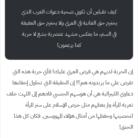
كيف تقبلين أن تكوني ضحية دعوات الغرب الذي
يحترم حق الغانية في العري ولا يحترم حق العفيفة
في الستر، ما يعكس مشهد عنصرية بشع لا حرية
كما يزعمون!
إن الحرية لديهم هي فرض العري عليك! فأي حرية هذه التي
تفرض علي ما يريدونه هم؟! إن الحقيقة التي تحاول إخفاءها
دعاوي الليبرالية هي أن هوسهم الجنسي قادهم إلى اللهث خلف
تعرية المرأة ولم يغظهم مثل حرص الإسلام على ستر المرأة
لتحصينها وحفظها من أمثال هؤلاء المهووسين. فكان كل هذا
الحنق!