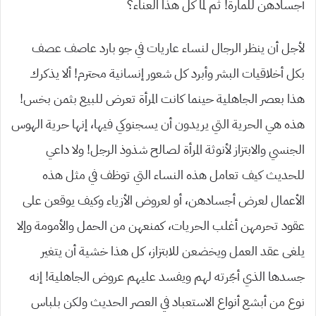
أجسادهن للمارة! ثم لما كل هذا العناء؟
لأجل أن ينظر الرجال لنساء عاريات في جو بارد عاصف عصف
بكل أخلاقيات البشر وأبرد كل شعور إنسانية محترم! ألا يذكرك
هذا بعصر الجاهلية حينما كانت المرأة تعرض للبيع بثمن بخس!
هذه هي الحرية التي يريدون أن يسجنوكي فيها، إنها حرية الهوس
الجنسي والابتزاز لأنوثة المرأة لصالح شذوذ الرجل! ولا داعي
للحديث كيف تعامل هذه النساء التي توظف في مثل هذه
الأعمال لعرض أجسادهن، أو لعروض الأزياء وكيف يوقعن على
عقود تحرمهن أغلب الحريات، كمنعهن من الحمل والأمومة وإلا
يلغى عقد العمل ويخضعن للابتزاز، كل هذا خشية أن يتغير
جسدها الذي أجّرته لهم ويفسد عليهم عروض الجاهلية! إنه
نوع من أبشع أنواع الاستعباد في العصر الحديث ولكن بلباس