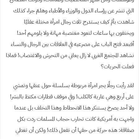
التي تنشر عن رؤساء الدول والوزراء والأطباء وهلمّ جرا، كذلك
شاهدت بألم كيف يستدرج ثلاث رجال امرأة مختلة عقليًا
ويختفون بها ساعات لتعود مغتصبة مهانة ولا يلومهم أحد!
أفبعد فتح الباب على مصرعيه في العلاقات بين الرجال والنساء
نشاهد المجتمع الغربي لا زال يعاني من التحرش والاغتصاب! فماذا
فعلت الحريات؟
لقد رأيت رجلًا يجر امرأة مربوطة بسلسلة حول عنقها وتمشي
على أربع وهي عارية كالكلب! وفي موقف قطارات مكتظ بالبشر!
ولا أحد يصرخ يستنكر هذا الانحطاط وهذا التخلف بل عندما
واجهت به أمريكية كانت تحارب حجاب المسلمات ردت بكل
صفاقة: هذه حريّة من حقها أن تفعل ذلك! ولكن أن تغطي