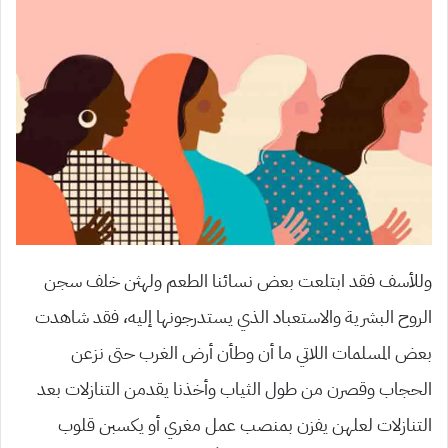
وللأسف فقد ابتلعت بعض نسائنا الطعم ولهثن خلف سجن
الروح البشرية والاستعباد الذي يستدرجونها إليه، فقد شاهدت
بعض المسلمات اللاتي ما أن وطأن أرض الغرب حتى نزعن
الحجاب وقصرن من طول الثياب وأخذنا يقدمن التنازلات بعد
التنازلات لعلهن يفزن بمنصب عمل مغري أو يكسبن قلوب