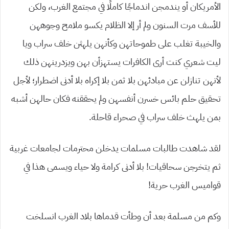
الأمريكان أو يندمجن اندماجًا كاملًا في مجتمع الغرب، ولكن
للأسف مرت السنون ولم أر إلا الظلام يكسو ملامح وجوههن
والخيبة تغلب على طموحاتهن وكأنهن يلهثن خلف سراب ويا
ليت شعري كنت أرى الكافرات يستهزأن بهن ويزدرينهن ذلك
لأنهن تنازلن عن مبادئهن بلا ثمن بلا إكراه بلا أدنى اضطرار؛ لأجل
تحقيق حلم بائس خسرن أنفسهن ولم يحققنه فكان حالهن أشبه
بمن يلهث خلف سراب في صحراء قاحلة.
لقد شاهدت طالبات مسلمات يدخلن محترمات لجامعات غربية
ثم يتخرجن سحاقيات! بلا أدنى كرامة ولا حياء ويسمى هذا في
قواميس الغرب حرية!
وكم من مسلمة بعد أن وطأت قدماها بلاد الغرب انسلخت