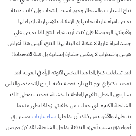
تباع السيارات والسجائر وحتى أبسط المنتجات وإن كانت دنيئة
بعرض امرأة عارية بجانبها في الإعلانات الإشهارية، ازدراء لها
ولأنوثتها الرخيصة! فإن كنت أريد شراء المنتج لماذا تعرض علي
جسد امراة عارية لا علاقة له البتة بهذا المنتج، أليس هذا أعراض
هوس واضطراب لا يعكس حضارة إنسانية بل قمة الانحطاط!
لقد تساءلت كثيرًا لماذا هذا البخس لأنوثة المرأة في الغرب، لقد
تعجبت كثيرًا في يوم ثلج بارد تعصف فيه الرياح المتجمدة، والناس
يسارعون الخطى تلفهم المعاطف الخشنة، تعجبت بمظهر تلك
الشاحنة الكبيرة التي جعلت من خلفيتها زجاجًا يظهر منه ما
بداخلها، والأغرب من ذلك أن بداخلها
نساء عاريات
يمشين في
أجواء دفئ بسبب أجهزة التدفئة بداخل الشاحنة، لقد كنّ يعرضن