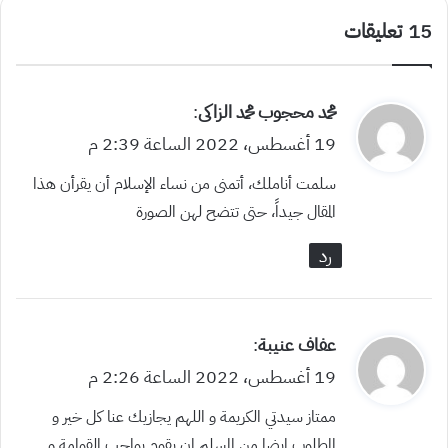
‫15 تعليقات
ي
محمد محجوب محمد الزاكى
:
ق
19 أغسطس، 2022 الساعة 2:39 م
و
سلمت أناملك، أتمنى من نساء الإسلام أن يقرأن هذا
ل
المقال جيداً، حتى تتضح لهن الصورة
رد
ي
عفاف عنيبة
:
ق
19 أغسطس، 2022 الساعة 2:26 م
و
ممتاز سيدتي الكريمة و اللهم يجازيك عنا كل خير و
ل
المطلوب ايضا من المسلم ان يقوم بواجب القوامة و