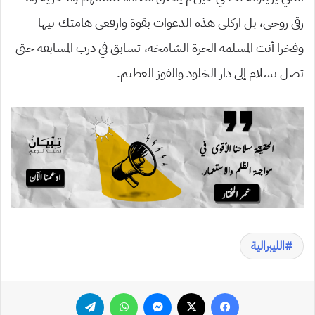
رقي روحي، بل اركلي هذه الدعوات بقوة وارفعي هامتك تيها
وفخرا أنت المسلمة الحرة الشامخة، تسابق في درب المسابقة حتى
تصل بسلام إلى دار الخلود والفوز العظيم.
الليبرالية
فيسبوك
‫X
ماسنجر
واتساب
تيلقرام