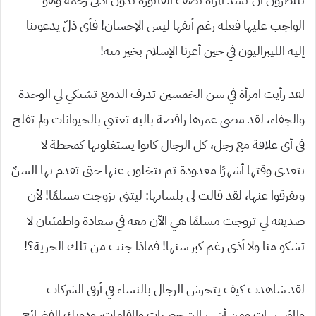
الواجب عليها فعله رغم أنفها ليس الإحسان! فأي ذلّ يدعوننا
إليه الليبراليون في حين أعزنا الإسلام بخير منه!
لقد رأيت امرأة في سن الخمسين تذرف الدمع تشتكي لي الوحدة
والجفاء، لقد مضى عمرها راقصة باليه تعتني بالحيوانات ولم تفلح
في أي علاقة مع رجل، كل الرجال كانوا يستغلونها كمحطة لا
يتعدى وقتها أشهرًا معدودة ثم يتخلون عنها حتى تقدم بها السنّ
وتفرقوا عنها، لقد قالت لي بلسانها: ليتني تزوجت مسلمًا! لأن
صديقة لي تزوجت مسلمًا هي الآن معه في سعادة واطمئنان لا
تشكو منا ولا أذى رغم كبر سنها! فماذا جنت من تلك الحرية؟!
لقد شاهدت كيف يتحرش الرجال بالنساء في أرقى الشركات
والمؤسسات ومن أشهر الشخصيات والمقامات، ودونك الفضائح