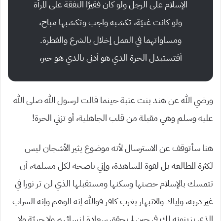
الإسلام على الرجل ولو كان فقيرًا النفقة على المرأة
ولو كانت غنيّة، تكسّبه واجب وتكسّبها مباح،
ومساواتهما في العمل إخلال بالشرع والفطرة.
أفتستبدل الحرة الذي هو أدنى بالذي هو خير،
ورضي الله عن هند بنت عتبة حينما قالت لرسول الله صلى الله
عليه وسلم وهي مقبلة من قلب الجاهلية، أو تزني الحرة!
هنا سأتوقف عن الاسترسال لأنه موضوع يثير الأشجان ليس
لكثرة المطالعة بل لقوة المشاهدة، وإني ناصحة لكل مسلمة، أن
تتمسك بالإسلام حصنها وسكنها ومستقبلها الذي لن تر نورا في
غير دربه، وإياك والانبهار بغرب كافر فوالله إنه الوهم وإنه السراب
الذي يزينونه لك في حين لم يحقق سعادة لنسائهم ولا حريّة ولا