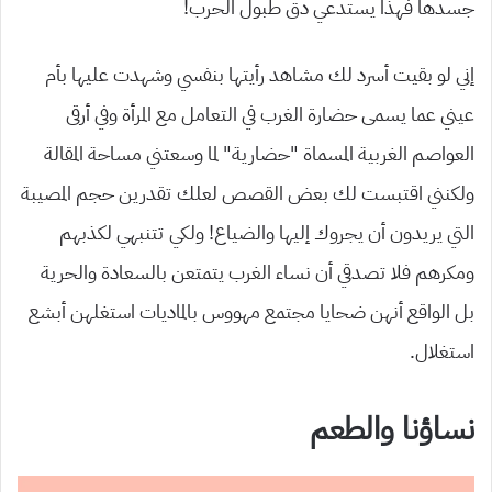
جسدها فهذا يستدعي دق طبول الحرب!
إني لو بقيت أسرد لك مشاهد رأيتها بنفسي وشهدت عليها بأم
عيني عما يسمى حضارة الغرب في التعامل مع المرأة وفي أرقى
العواصم الغربية المسماة “حضارية” لما وسعتني مساحة المقالة
ولكنني اقتبست لك بعض القصص لعلك تقدرين حجم المصيبة
التي يريدون أن يجروك إليها والضياع! ولكي تتنبهي لكذبهم
ومكرهم فلا تصدقي أن نساء الغرب يتمتعن بالسعادة والحرية
بل الواقع أنهن ضحايا مجتمع مهووس بالماديات استغلهن أبشع
استغلال.
نساؤنا والطعم