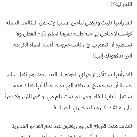
الليبرالية؟!
لقد رأيتها تلهث وتركض لتأمين عيشها وتتحمل التكاليف الثقيلة
كواجب لا مناص لها منه طيلة عمرها تحلم بأيام العطل ولا
تستطيع أن تنعم بها وإن كانت متزوجة، أهذه الحياة الكريمة
التي يدفعونك إليها!
لقد رأيتها تستأذن زوجها في العودة إلى البيت بعد يوم ثقيل شاق
خشية أن تحرجه مع عشيقته التي تعلم جيدًا أنها هناك معه،
تستغل غيابها للقاء زوجها ثم تستسلم هي لواقعها المرير ولا تجرأ
على الانتقاد، كل هذا يدخل في الحريات!
لقد شاهدت الأزواج الغربيين يقفون عند دفع الفواتير الشهرية
ينتظرون أن تسد المرأة نصف الفاتورة بدون أدنى رحمة وهو