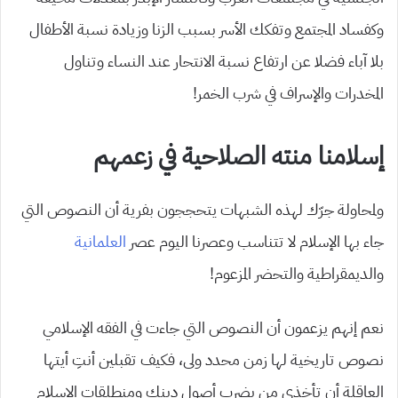
وكفساد المجتمع وتفكك الأسر بسبب الزنا وزيادة نسبة الأطفال
بلا آباء فضلا عن ارتفاع نسبة الانتحار عند النساء وتناول
المخدرات والإسراف في شرب الخمر!
إسلامنا منته الصلاحية في زعمهم
ولمحاولة جرّك لهذه الشبهات يتحججون بفرية أن النصوص التي
جاء بها الإسلام لا تتناسب وعصرنا اليوم عصر
العلمانية
والديمقراطية والتحضر المزعوم!
نعم إنهم يزعمون أن النصوص التي جاءت في الفقه الإسلامي
نصوص تاريخية لها زمن محدد ولى، فكيف تقبلين أنتِ أيتها
العاقلة أن تأخذي من يضرب أصول دينك ومنطلقات الإسلام