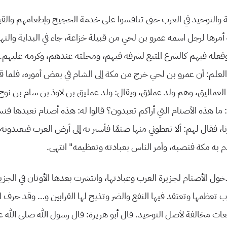
 والتوحيد في العرب حتى تنافسوا على خدمة الحجيج وإطعامهم والقيام 
أمرها لرجل اسمه عمرو بن لحي من قبيلة خزاعة، جاء في البداية والنهاي
 وفعله فيهم كالشرع المتبع لشرفه فيهم، ومحلته عندهم، وكرمه عليهم
علم: أن عمرو بن لحي خرج من مكة إلى الشام في بعض أموره، فلما
ذ العماليق، وهم ولد عملاق، ويقال: ولد عمليق بن لاوذ بن سام بن نو
 ما هذه الأصنام التي أراكم تعبدون؟ قالوا له: هذه أصنام نعبدها فن
 فقال لهم: ألا تعطوني منها صنمًا فأسير به إلى أرض العرب فيعبدونه
م به مكة فنصبه، وأمر الناس بعبادته وتعظيمه” انتهى.
خول الأصنام لجزيرة العرب وعبادتها، وانتشرت بعدها الأوثان في الجز
تعظمها وتعتقد فيها النفع والضر وتذبح لها القرابين و… وقد حرف اب
ت مخالفة لأصل التوحيد. قال أبو هريرة: قال رسول الله صلى الله ع