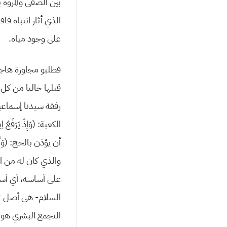
بين الصفى والمروة ب
الذي أثار انتباه ق
على وجود مياه.
فطلبو مجاورة هاجر
قبلها خاليا من كل 
رفقة سيدنا إسماعيل- ببن
الكعبة: (وَإِذْ يَرْفَعُ إ
أن يؤذن بالحج: (وَأَ
والذي كان له من ال
على أساسه، أي أسا
السلام- هي أصل تك
التجمع البشري هو ا