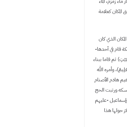
اء زمزم، الماء
 المكان كعلامة
لمكان الذي كان
كة قام في أحدها-
بَيْتِ) ثم قاما ببناء
لْعَلِيمُ)، وأمره الله
راهيم هادم الأصنام
ناسكه ورتبت الحج
وإسماعيل -عليهم
 حولها هذا