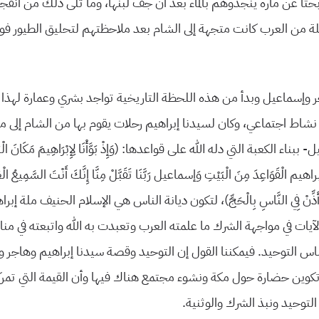
حثًا عن مارة ينجدوهم بالماء بعد أن جف لبنها، وما تلى ذلك من انفجار م
افلة من العرب كانت متجهة إلى الشام بعد ملاحظتهم لتحليق الطيور فوق
 وإسماعيل وبدأ من هذه اللحظة التاريخية تواجد بشري وعمارة لهذا ا
نشاط اجتماعي، وكان لسيدنا إبراهيم رحلات يقوم بها من الشام إلى م
اء الكعبة التي دله الله على قواعدها: (وَإِذْ بَوَّأْنَا لِإِبْرَاهِيمَ مَكَانَ الْ
براهيم الْقَوَاعِدَ مِنَ الْبَيْتِ وَإسماعيل رَبَّنَا تَقَبَّلْ مِنَّا إِنَّكَ أَنْتَ السَّمِيعُ ا
ذِّنْ فِي النَّاسِ بِالْحَجِّ)، لتكون ديانة الناس هي الإسلام الحنيف ملة إب
آيات في مواجهة الشرك ما علمته العرب وتعبدت به الله واتبعته في م
س التوحيد. فيمكننا القول إن التوحيد وقصة سيدنا إبراهيم وهاجر 
وين حضارة حول مكة ونشوء مجتمع هناك فيها وأن القيمة التي تمركز
لتوحيد ونبذ الشرك والوثنية.