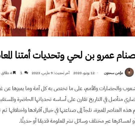
صنام عمرو بن لحي وتحديات أمتنا المع
مؤمن سحنون
12 يونيو، 2020
آخر تحديث: 9 مارس، 2023
1
4 دقائق
الشعوب والحضارات والأمم، على ما تختص به كل أمة وما يميزها عن غ
ري متأصل في التاريخ تقارن على أساسه تحدياتها الحاضرة والمستقبلي
ذه العناصر المميزة، تلجأ إلى صناعتها في خيال أفرادها واختلاقها ثم تخ
 لعساكرها عبر مختلف وسائل نشر المعلومة قديمًا أو حديثًا.