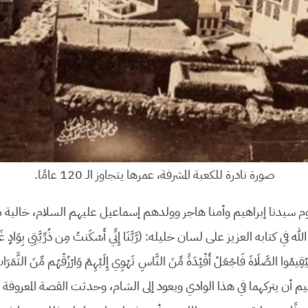
صورة نادرة للكعبة المشرفة، عمرها يتجاوز الـ 120 عامًا.
 سيدنا إبراهيم وأمنا هاجر وولدهم إسماعيل عليهم السلام، خالية
ي كتابه العزيز على لسان خليله: (رَّبَّنَا إِنِّي أَسْكَنتُ مِن ذُرِّيَّتِي بِوَادٍ غَيْرِ
ا لِيُقِيمُوا الصَّلَاةَ فَاجْعَلْ أَفْئِدَةً مِّنَ النَّاسِ تَهْوِي إِلَيْهِمْ وَارْزُقْهُم مِّنَ الثَّمَرَ
اهيم أن يتركهما في هذا الوادي ويعود إلى الشام، وحدثت القصة المعروفة