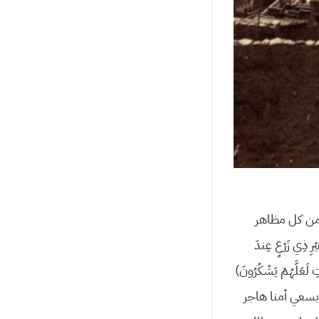
 من كل مظاهر
 ذِي زَرْعٍ عِندَ
اتِ لَعَلَّهُمْ يَشْكُرُونَ)
 بسعي أمنا هاجر