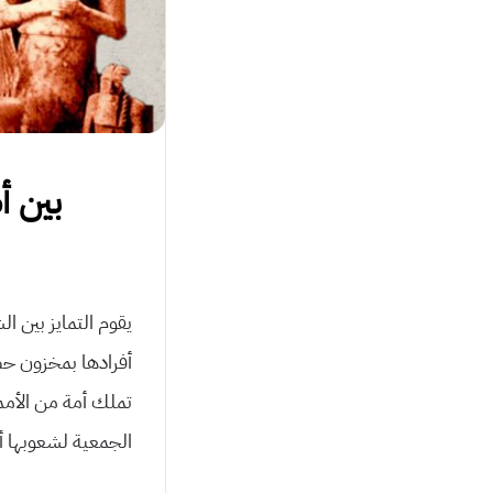
بين أ
يقوم التمايز بين 
أفرادها بمخزون حضا
تملك أمة من اﻷمم ه
الجمعية لشعوبها أو