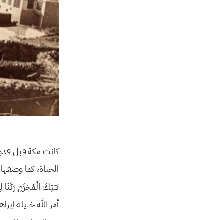
كانت مكة قبل قدوم
الحياة، كما وصفها الله ف
بَيْتِكَ الْمُحَرَّمِ رَبَّنَ
أمر الله خليله إبر