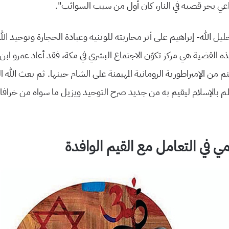
اعي يجر قصبه في النار، كان أول من سيب السوائب”.
ليل الله- إبراهيم على أثر محاربته للوثنية وعبادة الحجارة وتوحيد ال
 القضية هي مركز تكوّن الاجتماع البشري في مكة، فقد أعاد عمرو ابن
ن الإمبراطورية الرومانية المهيمنة على الشام حينها. ثم بعث الله ا
م بالإسلام ليقيم به من جديد صرح التوحيد ويزيل ما سواه من خرافا
امي في التعامل مع القيم الوافدة