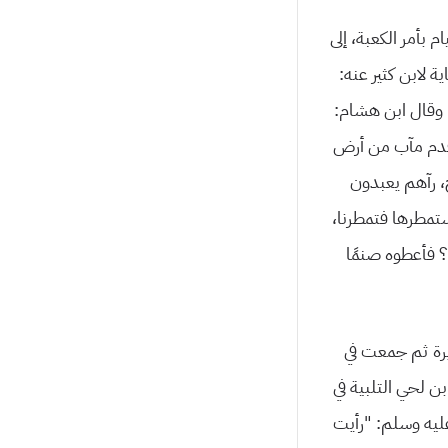
بأمر الكعبة، إلى
ة لابن كثير عنه:
. وقال ابن هشام:
 قدم مآب من أرض
ح، رآهم يعبدون
ستمطرها فتمطرنا،
؟ فأعطوه صنمًا
يرة ثم جمعت في
ن لحي التلبية في
ليه وسلم: “رأيت