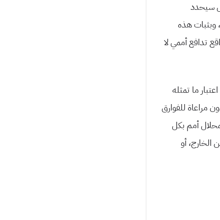
ال سيحدد
، وبثبات هذه
قع تدافع أممي لا
تبار ما تمثله
دون مراعاة للفوارق
محلال أمم بكل
الخارج، أو