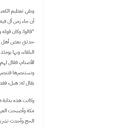
وبقي تعظيم الكعبة
أن جاء زمن آل فيه 
“قالوا: وكان قوله
حدثني بعض أهل ال
البلقاء، وبها يومئ
الأصنام، فقال لهم:
ونستنصرها فتنصرنا،
يقال له: هبل، فقد
وكانت هذه بداية د
مكة وأصبحت العرب 
الحج وأحدث تشريعا