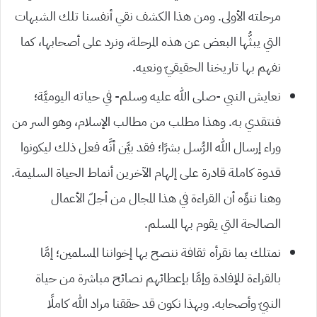
مرحلته الأولى. ومن هذا الكشف نقي أنفسنا تلك الشبهات
التي يبثُّها البعض عن هذه المرحلة، ونرد على أصحابها، كما
نفهم بها تاريخنا الحقيقيّ ونعيه.
نعايش النبي -صلى الله عليه وسلم- في حياته اليوميَّة؛
فنتقدي به. وهذا مطلب من مطالب الإسلام، وهو السر من
وراء إرسال الله الرُّسل بشرًا؛ فقد بيَّن أنَّه فعل ذلك ليكونوا
قدوة كاملة قادرة على إلهام الآخرين أنماط الحياة السليمة.
وهنا ننوِّه أن القراءة في هذا المجال من أجلّ الأعمال
الصالحة التي يقوم بها المسلم.
نمتلك بما نقرأه ثقافة ننصح بها إخواننا المسلمين؛ إمَّا
بالقراءة للإفادة وإمَّا بإعطائهم نصائح مباشرة من حياة
النبيّ وأصحابه. وبهذا نكون قد حققنا مراد الله كاملًا