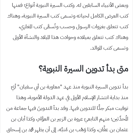
وبعض الأنبياء السابقين له. وكتب السيرة النبوية أنواع؛ فمنها
كتب العرض الكامل لحياته وتسمى كتب السيرة النبوية، وهناك
كتب تتعلق بغزوات الرسول وحسب وتُسمَّى كتب المغازي،
وهناك كتب تتعلق بميلاده وحوادث هذا الميلاد والنشأة الأولى
وتسمى كتب الموالد.
متى بدأ تدوين السيرة النبوية؟
بدأ تدوين السيرة النبوية منذ عهد “معاوية بن أبي سفيان” أيْ
منذ بداية انتشار الإسلام الأولى في عهد الدولة الأموية، وهذا
توقيت مبكر جدًّا للتدوين فيها. وقد بدأ التدوينَ فيها جماعة من
المُحدِّثين؛ منهم التابعيّ عروة بن الزبير بن العوَّام، وكذا أبان بن
عثمان بن عفَّان، وكذا وَهْب بن مُنبِّه. إلى أن يظهر محمد بن إسحاق