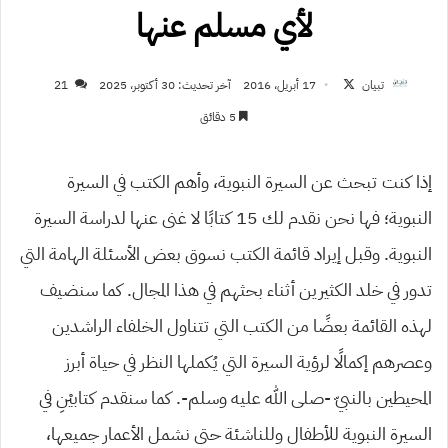
لأي مسلم عنها
تابع
تبيان
17 أبريل، 2016
آخر تحديث: 30 أكتوبر، 2025
21
على
5 دقائق
X
إذا كنت تبحث عن السيرة النبوية، وأهم الكتب في السيرة
النبوية؛ فها نحن نقدم لك 15 كتابًا لا غنى عنها لدراسة السيرة
النبوية. وقبل إيراد قائمة الكتب نسوق بعض الأسئلة الهامة التي
تدور في خلد الكثيرين أثناء بحثهم في هذا المجال. كما سنضيف
لهذه القائمة بعضًا من الكتب التي تتناول الخلفاء الراشدين
وعصرهم إكمالًا لرؤية السيرة التي يُكملها النظر في حياة أبرز
المحيطين بالنبيّ -صلى الله عليه وسلم-. كما سنقدم كتابيْنِ في
السيرة النبوية للأطفال وللناشئة حتى نشمل الأعمار جميعها،