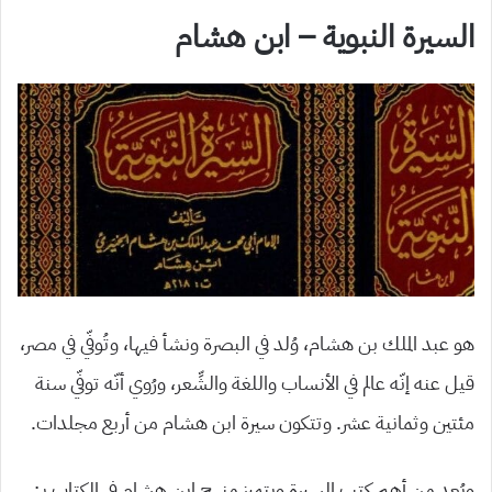
السيرة النبوية – ابن هشام
هو عبد الملك بن هشام، وُلد في البصرة ونشأ فيها، وتُوفّي في مصر،
قيل عنه إنّه عالم في الأنساب واللغة والشِّعر، ورُوي أنّه توفّي سنة
مئتين وثمانية عشر. وتتكون سيرة ابن هشام من أربع مجلدات.
ويُعد من أهم كتب السيرة ويتميز منهج ابن هشام في الكتاب بـ: