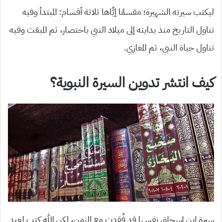
ليكتب سيرته الشهيرة؛ مقسمًا إيًّاها ثلاثة أقسام: المبتدأ وفيه
تناول التاريخ منذ بدايته إلى ميلاد النبي باختصار، ثم المبعَث وفيه
تناول حياة النبي، ثم المغازي.
كيف انتشر تدوين السيرة النبوية؟
سيرة ابن إسحاق نفسها قد فُقدت مع الزمن، لكن الله كتب لعبد