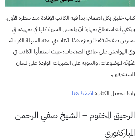
كتاب خليق بكل اهتمام؛ بدأ فيه الكاتب الإفادة منذ سطره الأول.
ويكفي أنه استطاع بمهارة أنْ يلخص السيرة كلها في تمهيده في
عشرين صفحة فقط! وميزة هذا الكتاب في لغته السهلة القريبة،
وفي الهوامش على جانبَيْ الصفحات؛ حيث استغلَّها الكاتب في
عَنْوَنَة الموضوعات، والتنويه على الشبهات الواردة على لسان
المستشرقين.
رابط تحميل الكتاب:
اضغط هنا
الرحيق المختوم – الشيخ صفي الرحمن
المباركفوري