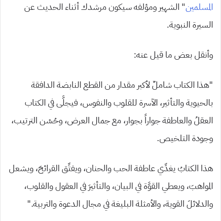
المسلمين
” الشهير ومؤلفه سيكون مرشدك أثناء الحديث عن
السيرة النبوية.
وأنقل بعض ما قيل عنه:
“هذا الكتاب شاملٌ لأكبر مقدار من القطع النابضة الدافقة
بالحيوية والتأثير، الآسرة للقلوب والنفوس، فيجلَّى في الكتاب
العقلُ والعاطفة جواراً بجوار، مع جمال العرض، وحُسْن الترتيب،
وجودة التلخيص.
هذا الكتابُ يغدِّي عاطفة الحب والحنان، ويفتِّق القرائحَ، ويشعل
المواهبَ، ويعطي القوَّة في البيان، والتأثيرَ في العقول والقلوب،
والدلائلَ القوية، والأمثلة البليغة في مجال الدعوة والتربية.”