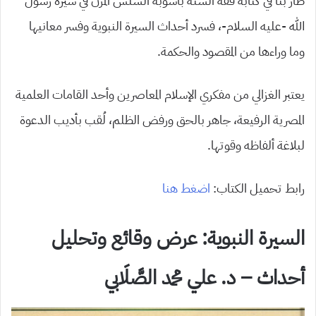
طار بنا في كتابه فقه السنة بأسوبه السلس المرن في سيرة رسول
الله -عليه السلام-، فسرد أحداث السيرة النبوية وفسر معانيها
وما وراءها من المقصود والحكمة.
يعتبر الغزالي من مفكري الإسلام المعاصرين وأحد القامات العلمية
المصرية الرفيعة، جاهر بالحق ورفض الظلم، لُقب بأديب الدعوة
لبلاغة ألفاظه وقوتها.
رابط تحميل الكتاب:
اضغط هنا
السيرة النبوية: عرض وقائع وتحليل
أحداث – د. علي محمد الصَّلَابي