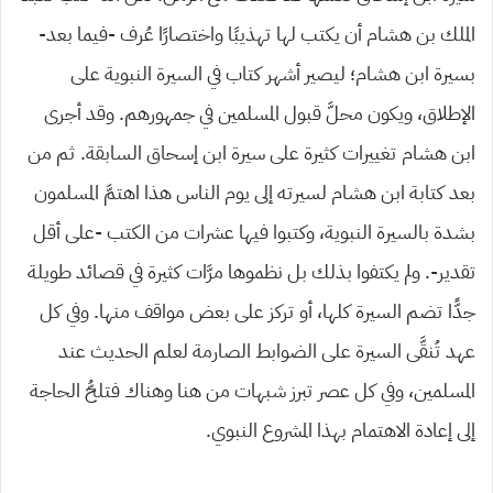
الملك بن هشام أن يكتب لها تهذيبًا واختصارًا عُرف -فيما بعد-
بسيرة ابن هشام؛ ليصير أشهر كتاب في السيرة النبوية على
الإطلاق، ويكون محلَّ قبول المسلمين في جمهورهم. وقد أجرى
ابن هشام تغييرات كثيرة على سيرة ابن إسحاق السابقة. ثم من
بعد كتابة ابن هشام لسيرته إلى يوم الناس هذا اهتمَّ المسلمون
بشدة بالسيرة النبوية، وكتبوا فيها عشرات من الكتب -على أقل
تقدير-. ولم يكتفوا بذلك بل نظموها مرَّات كثيرة في قصائد طويلة
جدًّا تضم السيرة كلها، أو تركز على بعض مواقف منها. وفي كل
عهد تُنقَّى السيرة على الضوابط الصارمة لعلم الحديث عند
المسلمين، وفي كل عصر تبرز شبهات من هنا وهناك فتلحُّ الحاجة
إلى إعادة الاهتمام بهذا المشروع النبوي.