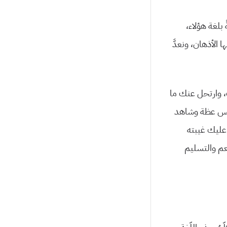
 بلغة هؤلاء،
 الأذهان، ونعدَّ
ك، وارتحل عنك ما
فأمس عظة وشاهد
عليك غيبته
عم والتسليم