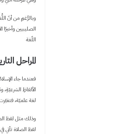
وبالرُّغمِ من أنّ ال
الصليبيين وأخيرًا ال
اللّغة
المراحل التار
فعندما جاء الإسلامُ 
الألفاظِ الشرعيّةِ، 
لغة علميّة، فتغيّرت و
وذلك مثل لفظ الصل
لفظ الصلاة تأتي في