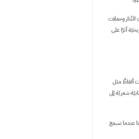
 التّتار وحملات
خيّة أثرًا على
لت ألفاظٌ مثل
بيّة شعريّة إلى
ا عندما نسمع