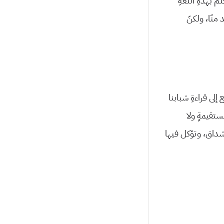
بهذهِ اللّغةِ
منّا، ولكنّ
لى قراءةِ شبابنا
مستقيمةٍ ولا
لأشداق، وتؤكل فيها