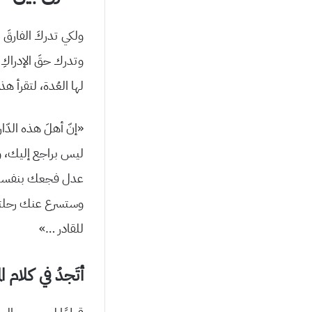
ولكي تدركَ الفارقَ 
وتدرك حقَ الإدراكِ 
لها العُدة، لتقرأ ه
«إنّ أهلَ هذه الدّ
ليس براجع إليك، و
عدل فجعك بنفسه و
وستسرع عنك رحلته،
للقادر …»
أتَجدُ في كلام 