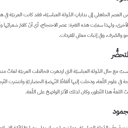
 العصر الجاهلي إلى بداياتِ الدّولة العباسيّة، فقد كانت العربيّة في هذ
الأخرى، ولهذا سميّت هذه الفترة: عصر الاحتجاج، أي أنّ كلامَ شعرائِها و
و والصّرف، وفي إثبات معاني المفردات.
لتحضُّر
سبٌ مع حال الدّولة العباسيّة التي ازدهرت فخالطت العربيّة لغاتٌ متنو
 في علوم اللّغة، ودخلت إليها ألفاظُ النّهضةِ الحضاريّةِ وانتشرت التّ
 اللغةُ هذا التّطور، وكان لذلك الأثرَ الواضِحَ على اللّغة.
لجمود
ت ضَعفَ الدّولة العباسيّةِ، وما تبِعها من انحدارٍ حضاريٍّ للأمّةِ الإسلاميّ