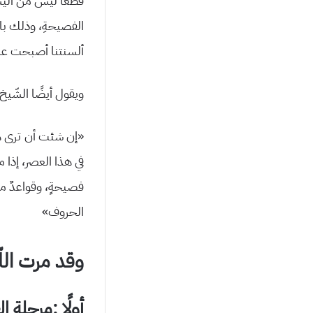
قطعًا ليس من اليسي
الفصيحةِ، وذلك بال
ألسنتنا أصبحت عاجزة
ويقول أيضًا الشّيخ
«إن شئت أن ترى هذا 
في هذا العصر، إذا ما 
فصيحةٍ، وقواعدٌ مهل
الحروف»
وقد مرت اللّغ
أولًا :مرحلة ا