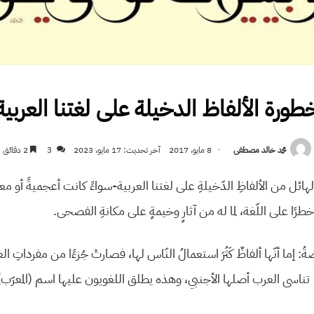
طورة الألفاظ الدخيلة على لغتنا العربية
محمد خالد مصطفى
8 مايو، 2017
آخر تحديث: 17 مايو، 2023
3
2 دقائق
 الهائل من الألفاظِ الدّخيلةِ على لغتنا العربية-سواءً كانت أعجميةً أو معرب
رًا على اللّغة، لما له من آثارٍ وخيمةٍ على مكانةِ الفصحى.
ةُ: إما أنّها ألفاظٌ كَثُرَ استعمالُ النّاس لها، فصارتْ جُزءًا من مفرداتِ 
ا تناسى العرب أصلها الأجنبي، وهذه يطلق اللغويون عليها اسم (المعرّب)