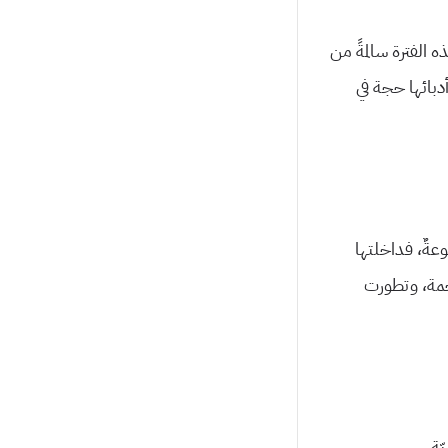
ه الفترة سالمةً من
أدبائها حجة في
عةٌ، فداخلتها
رجمة، وتطورت
ةِ.