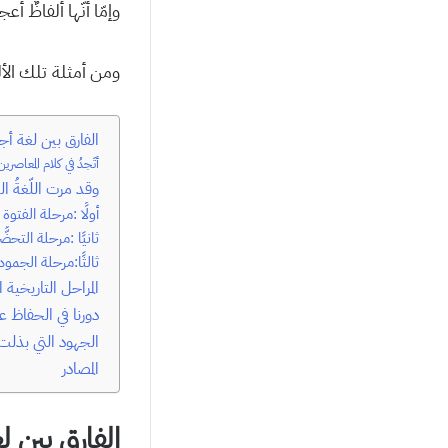
وإمّا أنّها ألفاظٌ 
ومن أمثلة تلك الأ
الفارق بين لغة أجد
أتَجدُ في كلام المعاصر
وقد مرت اللّغةُ ال
أولًا :مرحلة الفتوة
ثانيًا :مرحلة التحضُّ
ثالثًا:مرحلة الجمود
المراحل التاريخية 
دورنا في الحفاظ عل
الجهود التي بذلت
المصادر
الفارق بين لغ