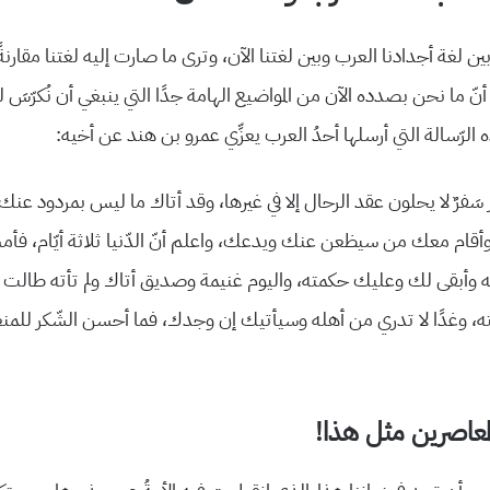
بين لغة أجدادنا العرب وبين لغتنا الآن، وترى ما صارت إليه لغتنا مقارنةً
أنّ ما نحن بصدده الآن من المواضيع الهامة جدًا التي ينبغي أن نُكرّسَ لها
ذه الرّسالة التي أرسلها أحدُ العرب يعزِّي عمرو بن هند عن أخيه:
ار سَفرٌ لا يحلون عقد الرحال إلا في غيرها، وقد أتاك ما ليس بمردود عن
أقام معك من سيظعن عنك ويدعك، واعلم أنّ الدّنيا ثلاثة أيّام، 
أبقى لك وعليك حكمته، واليوم غنيمة وصديق أتاك ولم تأته طالت 
 وغدًا لا تدري من أهله وسيأتيك إن وجدك، فما أحسن الشّكر للمن
المعاصرين مثل هذا!