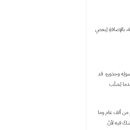
ة، بالإضافةِ لِبعضِ
أصولِه وجذورهِ قد
دما يُسْلَب
ثر من ألف عام وما
كّ فيه لأنّ