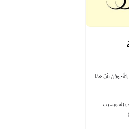
ّةً-يوقِنُ بأنّ هذا
العربيّة، وبسبب
.