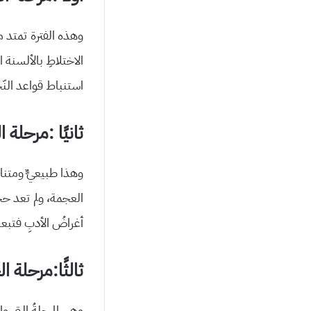
وهذه الفترة تمتد من
الاختلاطِ بالألسنة 
استنباط قواعد النّح
ثانيًا :مرحلة ا
وهذا طبيعيٌّ ومتنا
العجمة، ولم تعد حجة
أغراضُ الأدبِ فتبعتْ
ثالثًا:مرحلة ا
وهي المرحلةُ التي واز