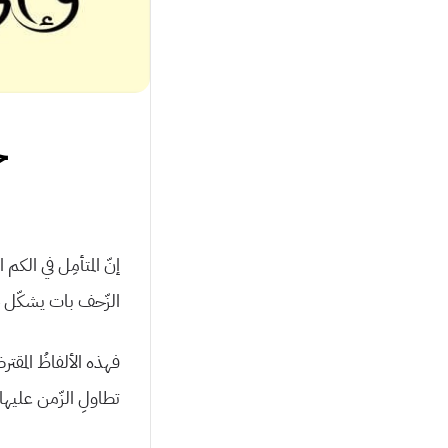
خ
إنّ المتأمِل في الكم
الزّحف بات يشكّل خط
فهذه الألفاظُ المقترض
تطاولِ الزّمن عليه