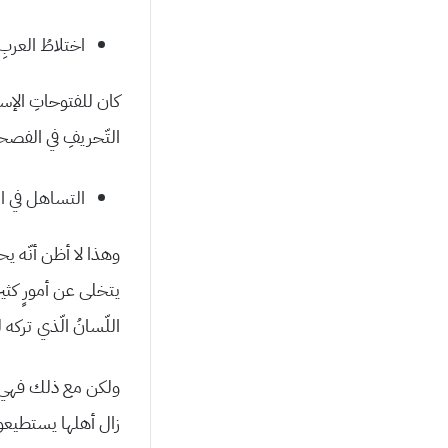
اختلاطُ العرب
كان للفتوحاتِ الإسلا
التّحريفِ في الفصحى،
التساهل في الك
وهذا لا أظن أنّه يح
يتخلى عن أمورٍ كثير
اللّسانُ الّذي تركه 
ولكن مع ذلك فهي أقلّ
زال أهلها يستطيعون