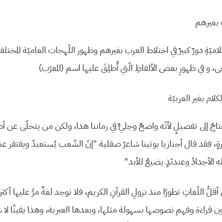
ِ بغيرهم
ميّةِ دورٌ كبيرٌ في اختلاط العرب بغيرهم وظهور اللّهجات العاميّة المختلف
 و في ظهورِ بعض الألفاظِ الّتي أُطلِقَ عليها اسم (المعرّب)
لام بغير العربيّة
تاجُ إلى تفصيلٍ لأنّه واضحٌ وجليٌّ في زماننا هذا، ولكن من يتخلّى عن 
ةٍ، فقد قال أجنازيا بوتينا شاعرُ صقلية “إنّ الشّعب يُستعبدُ ويفتقر عن
له الأجدادُ وعندئذٍ يضيعُ للأبد”
ُ اللّغاتِ تطورًا منذ نزولِ القرآنِ الكريم، فلا توجد لغةٌ مرَّ عليها أك
 قراءة وفهم نصوصها بسهولة مثلها، وبعدها العبرية، وهذا يقينًا لا ش