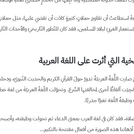
لُّغةَ استطاعتْ أن تقاومِ حملاتٍ كثيرةٍ كادَت أن تقضي عليها، مثل حملاتِ
استعمار الغربيّ لبلاد المسلمين، فقد كان للتّطور التّاريخيّ والأحداث التّاري
يخية التي أثرت على اللغة العربية
صارت اللُّغةُ العربيّةُ تدورُ حولَ القرآنِ الكريم والحديث النّبويّ، ودخ
ومُحِيَت ألفاظٌ أخرى لمخالفتها الشّرع. وتحوّلت اللّغةُ العربيّةٰ من لغة خطا
ظيفةُ اللّغة تغيرًا جذريًا.
اة، فقد كان في لغة العرب بمعنى الدعاء ثم تحولت وظيفته، وأصبحن
 أذهاننا هذه الصورة من أفعال مفتتحة بالتكبير…