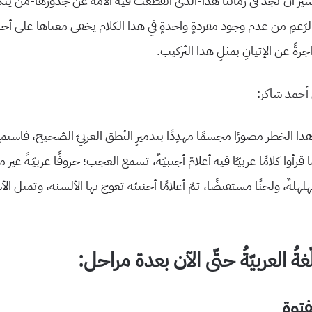
ر أن تجد في زماننا هذا-الذي انقطعت فيه الأمةُ عن جذورها-من يتكلّمُ 
رّغمِ من عدم وجود مفردةٍ واحدةٍ في هذا الكلام يخفى معناها على أحد 
ً عن الإتيانِ بمثلِ هذا التّركيب.
 أحمد شاكر:
الخطر مصورًا مجسمًا مهدِدًا بتدميرِ النّطق العربيّ الصّحيح، فاستمع إ
قرأوا كلامًا عربيّـًا فيه أعلامٌ أجنبيّةٌ، تسمع العجب؛ حروفًا عربيّـةً غير 
هلةٌ، ولحنًا مستفيضًا، ثمّ أعلامًا أجنبيّة تعوج بها الألسنة، وتميل ا
ةُ العربيّةُ حتّى الآن بعدة مراحل:
لفتوة