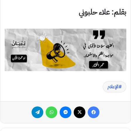
بقلم: علاء حلبوني
الإعلام
فيسبوك
‫X
ماسنجر
واتساب
تيلقرام