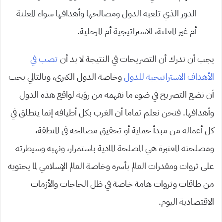
الدور الذي تلعبه الدول ومصالحها وأهدافها سواء المعلنة
أم غير المعلنة، الاستراتيجية أم المرحلية.
يجب أن ندرك أن التصريحات في النتيجة لا بد أن
تصب في
الأهداف الاستراتيجية للدول
وخاصة الدول الكبرى، وبالتالي يجب
أن نضع التصريح في ضوء ما نفهمه من رؤية لواقع هذه الدول
وأهدافها. فنحن نعلم تماما أن الغرب بكل أطيافه إنما ينطلق في
كل أعماله من مبدأ حماية أو تحقيق مصالحه في المنطقة،
ومصلحته المعتبرة هي المصلحة المادية باستمرار، ونهبه وسيطرته
على ثروات ومقدرات العالم بأسره وخاصة العالم الإسلامي لما يحتويه
من طاقات وثروات هامة خاصة في ظل الحاجات والأزمات
الاقتصادية اليوم.