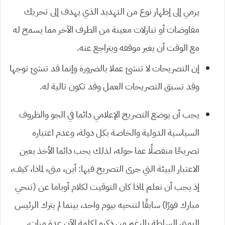
يرمي إلى إظهار نوع من التهديد الذي يهدف إلى تحريك
مفاوضات أو تنازلات معينة من الطرف الآخر مما يسمح له
مع الوقت أن يغير موقفه ويتراجع عنه.
إن التصريحات لا تنشئ عملا بالضرورة وإنما قد تنشئ توجها
وقد تسبق التصريحات العمل وقد تكون تالية له.
يجب أن يوضع التصريح الإعلامي دائما في الجو والظروف
السياسية الدولية والخاصة بكل دولة، وعدم اعتباره
تصريحًا منفصلًا عما حوله، لذلك يجب دائما الأخذ بعين
الاعتبار البيئة التي جرى التصريح فيها: أين، متى، لماذا، كيف،
إذ يجب أن نعلم لماذا كان التوقيت لكلام أوباما عن (تنحي
مبارك فورًا) سابقًا لتنحيه بيوم واحد، بينما لم يترك الرئيس
اليمني السلطة بالرغم من ذكره لكلمة الآن عدة مرات،