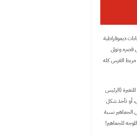
 بانتخابات دیموقراطیة
قلاب علیه عام ١٩٧٣ وتم قتله داخل قصره وتولى
ن مربط الفرس كله
لمتغیرة (الرئیس
ل، أو تأخذ شكل
 الجماهیر نسبة
لموجه للجماهیر!