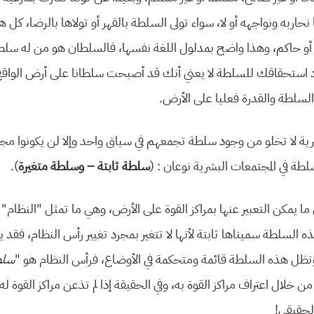
نحاربه ونواجهه أو لا، سواء تولى السلطة بالقهر أو تولاها بالرضا، كل 
 أو حاكم، وهذا واضح بمدلول اللغة نفسها، فالسلطان هو من له سلط
 استحقاقك للسلطة لا یعني أنك قد أصبحت سلطانا على أرض الواقع
السلطة والقدرة فعلیا على الأرض.
ریة لا تخلو من وجود سلطة تجمعهم في سیاق واحد وإلا لن یكونوا مج
سلطة في المجتمعات البشریة نوعان : (
سلطة ثابتة – وسلطة متغیرة
).
ا یمكن التعبیر عنها بمراكز القوة على الأرض، وهي ما تمثل “النظام”
 السلطة سمیناها ثابتة لأنها لا تتغیر بمجرد تغییر رأس النظام، فقد
 وتظل هذه السلطة قائمة ومتحكمة في الأوضاع، فرأس النظام هو “
سلط
 خلال اعتراف مراكز القوة به، وفي الحقیقة إذا لم تذعن مراكز القوة له
لحقیقي!