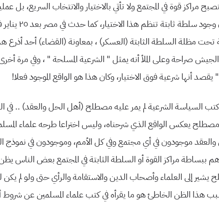
بح مراكز قوة في المجتمع ولا تأتي بالاختیار والانتخاب السریع، بل عملیة 
یمكن أن تتم بدون وجود سلطة ثاب
ة تحت مظلة السلطة الثابتة (العسكر) ، بمعاونة (القضاء) أحد أذرع هذ
الجیش صراحة وعلى الملأ أنه یمثل ” الشرعیة المسلحة ” ، وفي مرة أخرى
” یقصد أنها شرعیة فوق الاختیار، وكان هذا هو الواقع الموجود فعلا!
 كتب السیاسة الشرعیة لم یمر علیه مصطلح (أهل الحل والعقد) .. في ا
مصطلح یعكس الواقع الذي شرحناه، ولیس اختراعا طرحه علماء المسلم
العقد موجودون في أي مجتمع وفي كل الأمم، وموجودون في نموذج الد
م ببساطة مراكز القوة أو السلطة الثابتة في المجتمع بعض الناس یظن
یشیر إلى العلماء وأصحاب الدین والاستقامة والرأي حتى ولو لم یكن 
بب هذا الظن الخاطئ هو ما یقرأه في كتب علماء المسلمین عن شروط 