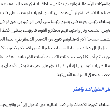
لشركات الرأسمالیة والإعلام یمثلون سلطة ثابتة في هذه المجتمعات مه
رضنا مثلا افتراضا تخیلیا أن هذه الهیئات واللوبیات اجتمعت على قل
بسلطة رئیس بعینه فلن یصبح رئیسا على أرض الواقع، بل حتى لو قرروا
ترض الشعب وثار واحتج، فهم محتكرو القوة، فالرؤساء یمثلون فقط الس
شعب مساحة أكبر لاختیارهم كنوع من التخدیر الدیمقراطي، بینما الجم
سبیل المثال هناك خریطة للسلطة تتجاوز الرئیس الأمریكي بكثیر، ویكف
 یحكم أمریكا ) وستجد مئات الكتب والأبحاث التي تناقش هذه النق
لنظریات فیما بینها إلا أنها كلها تتفق على حقیقة لا یمكن لأحد أن ی
ضعف حلقة في السیاسة الأمریكیة!
على العقول أشد وأخطر
سلطة تفرزها الأحداث والمواقف المتتالیة حتى تتحول إلى أمر واقع یعی