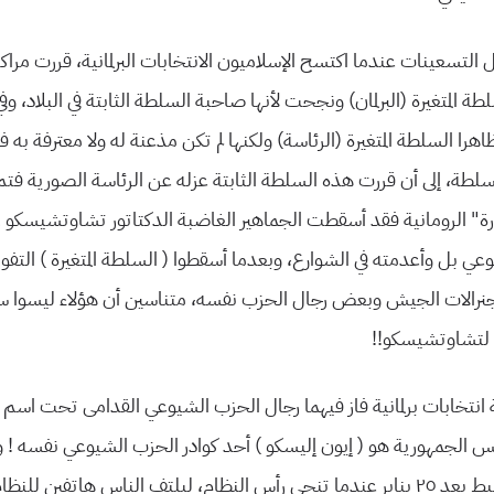
ئل التسعینات عندما اكتسح الإسلامیون الانتخابات البرلمانیة، قررت مراكز
ة المتغیرة (البرلمان) ونجحت لأنها صاحبة السلطة الثابتة في البلاد، و
هرا السلطة المتغیرة (الرئاسة) ولكنها لم تكن مذعنة له ولا معترفة به 
 سلطة، إلى أن قررت هذه السلطة الثابتة عزله عن الرئاسة الصوریة فت
ثورة” الرومانیة فقد أسقطت الجماهیر الغاضبة الدكتاتور تشاوتشیسكو
ي بل وأعدمته في الشوارع، وبعدما أسقطوا ( السلطة المتغیرة ) التف
 في جنرالات الجیش وبعض رجال الحزب نفسه، متناسین أن هؤلاء لیسوا 
 لتشاوتشیسكو!!
نتخابات برلمانیة فاز فیهما رجال الحزب الشیوعي القدامى تحت اسم 
 الجمهوریة هو ( إیون إلیسكو ) أحد كوادر الحزب الشیوعي نفسه ! وه
حدث في مصر بالضبط بعد ٢٥ ینایر عندما تنحى رأس النظام، لیلتف الناس هاتفین 