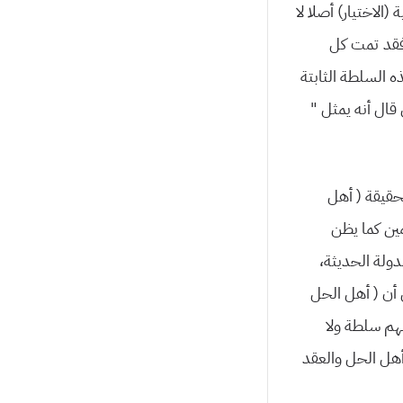
(الاختیار) أصلا لا
تة تنظم هذا الاختیار، كما حدث في مصر بعد ٢٥ ینایر فقد تمت كل
ه السلطة الثابتة
 قال أنه یمثل ”
لحقیقة ( أهل
ین كما یظن
ولة الحدیثة،
 أن ( أهل الحل
لهم سلطة ولا
أهل الحل والعقد