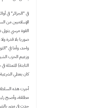
في “الجزائر” في أوا
الإسلامیین من السلط
القوة مرسي یتولى ظا
صوریا بلا قدرة ولا
واحد، وأما في “ال
وزعیم الحزب الشیوع
الثابتة) المتمثلة
كان یعطي الشرعیة
أجرت هذه السلطة ا
مطلقة، وأصبح رئیس