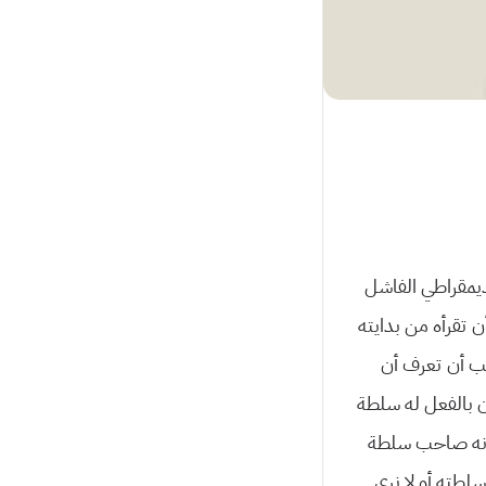
دیمقراطي الفاشل
 تقرأه من بدایته
یجب أن تعرف أن
 بالفعل له سلطة
بأنه صاحب سلطة
لطته أو لا نرى