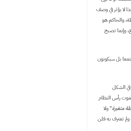
هذا لا یؤثر في وصف
ة، والحاكم هو
، وإنما تصبح
تمعا بل سیكونون
 في الشكل
 یموت رأس النظام
ة متغیرة
” ولا
 ولم تعترف به فلن