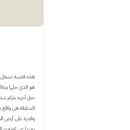
هذه قضیة تشغل الك
هو الذي حلها وعال
حتى آخره بتركیز شد
السلطة هي واقع ی
وقدرة على أرض ال
بعیدا عن كونه صالح