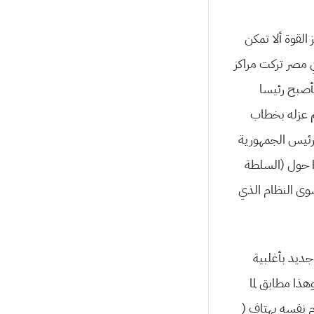
 القوة ألا تمكن
في مصر تركت مراكز
فأصبح رئیسا
م عزله بخطاب
 رئیس الجمهوریة
وا حول (السلطة
سوى النظام الذي
جدید بأغلبیة
ذا مطابق لما
للنظام نفسه بهتاف (