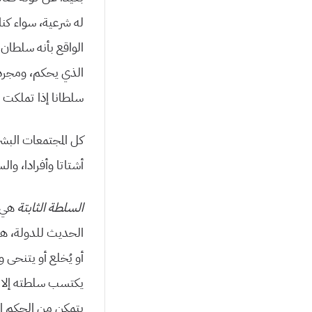
له شرعیة، سواء كنا 
الواقع بأنه سلطان
الذي یحكم، ومجرد
سلطانا إذا تملكت 
كل المجتمعات البش
أشتاتا وأفرادا، وال
السلطة الثابتة
هي م
الحدیث للدولة، هذه
أو یُخلع أو یتنحى
یكتسب سلطته إلا من
یتمكن من الحكم ا