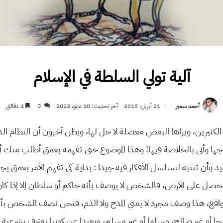
آلية تولي السلطة في الإسلام
أحمد سمير
21 أبريل، 2015
آخر تحديث: 10 مايو، 2023
0
4 دقائق
ثیرین، ویراها البعض معضلة لا حل لها، ویظن آخرون أن النظام ال
جها وأتى بالخلاصة فیها! وهذا الموضوع حتى تفهمه بعمق أطلب منك أن
ید وأن تنتبه لتسلسل الأفكار فیه جیدا : بدایة كي تفهم الأمر بعمق 
حصل على الأرض، فالشخص لا یوصف بأنه حاكم أو سلطان إلا إذا كان
واقع، هذا وصف مجرد لا یعني المدح ولا الذم، فنحن نصف الشخص 
ا أو غیر صالح، مسلما أو غیر مسلم، وبعیدا عن كوننا نعترف بشرعیة س