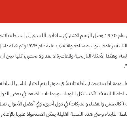
وأما في تشیلي ففي عام 1970 وصل الزعیم الاشتراكي سلفادور أللیندي إلى السلطة
ثم قامت السلطة الثابتة بزعامة بینوشیه بخلعه والان
سة، وهكذا الأمثلة التاریخیة والمعاصرة لا تعد ولا تحصى، كلها تبین أ
.
ول دیمقراطیة توجد (سلطة ثابتة) في ضوئها یتم اختیار الناس للسلطة ا
 السلطة الثابتة قد تأخذ شكل اللوبیات وجماعات الضغط في بعض الدو
 ( كالجیش والقضاء والشركات) في دول أخرى، وفي أفضل الأحوال تمثل
ة الثابتة، وحتى هذه النسبة القلیلة یمكن الاستحواذ علیها بالإعلام ا