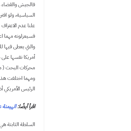
فالجیش والقضاء وا
السیاسیة، ولو افت
علنا عدم الاعتراف 
فسیعزلونه مهما اع
والتي یعطى فیها لل
أمریكا نفسها على 
محركات البحث ( من
ومهما اختلفت هذه ا
الرئیس الأمریكي أ
اقرأ أيضًا:
الهيمنة 
السلطة الثابتة هي 