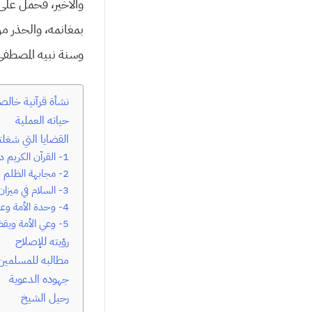
والأخير، فحمل على 
بمغانمه، والحذر من
وسنة نبيه المصطفى
نشأة قرآنية خالص
حياته العملية
القضايا التي شغلت
1- القرآن الكريم دراسةً وتطبيقًا
2- مجابهة الظلم
3- السلام في ميزان القرآن
4- وحدة الأمة وعدم تفرقها
5- وعي الأمة ويقظتها
رؤيته للإصلاح
مطالبه للمسلمين
جهوده الدعوية
رحيل الشيخ