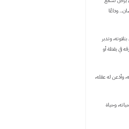
أن يرحل تسمع
ن.. وداعًا
تلاوته، وتدبر
رقه في يقظة أو
، وأذعن له عقله،
ياته، وحياة