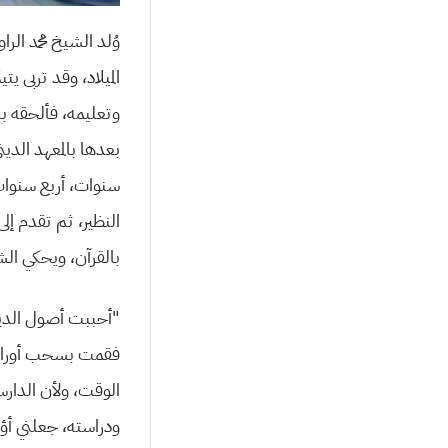
الميلاد، وقد تربى ي
وتعليمه، فألحقه با
بعدها بالمعهد الدين
سنوات، أربع سنوات 
النظير، ثم تقدم إل
بالقرآن، ويحكي ا
“أحببت أصول الدين 
فقمت بسحب أوراقي 
الوقت، ولأن الدارس
ودراسته، جعلني
أؤ