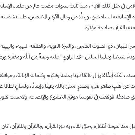
لامي في مثل تلك الأيام، منذ ثلاث سنوات مضت عالم من علماء الإسلام ا
وة الإسلامية الشامخين، ورجلًا من رجال الأزهر المخلصين، ظلت شمسه 
ته بالقرآن صادحة مؤثرة.
سر التبيان، ذو الصوت الشجي، والنبرة القوية، والطلعة البهية، والهيبة 
وية، شيخنا وعالمنا الجليل “محمد الراوي” عليه رحمةٌ من الله ومغفرة و
، لكنّه أبدًا لا يزال قائمًا فينا بعلمه وفكره، وكلماته الرّنانة، ومواق
عن قلبٍ طاهر نقي، وصدرٍ امتلئ بالله يقينًا وإيمانًا، ولسانٍ لطالما عاش
لحق صادعًا، فوقعت في نفوسنا موقع الخشوع والإنصات، ولامست قلوبن
رجل منذ نعومة أظفاره وحتى لقاء ربه مع القرآن، وبالقرآن وللقرآن، كان