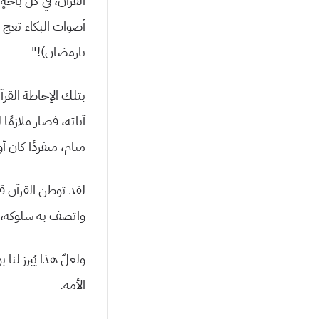
القرآن، في كل باحة
أصوات البكاء تعج في
يارمضان)!”
بتلك الإحاطة القرآ
آياته، فصار ملازمًا 
منام، منفردًا كان أ
لقد توطن القرآن قل
واتصف به سلوكه، ف
ولعلّ هذا يُبرز لن
الأمة.