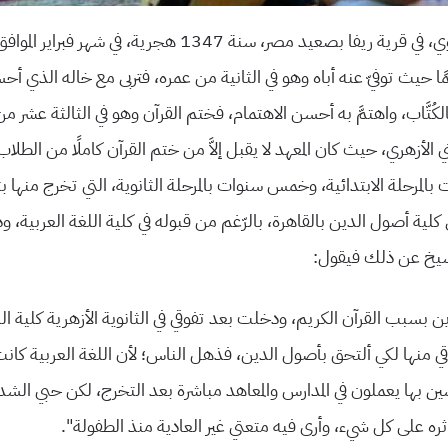
تيمًا حيث توفيّ عنه أباه وهو في الثانية من عمره، فتربى مع خاله الذي أح
لكُتَّاب، واهتمَّ به أحسن الاهتمام، فختم القرآن وهو في الثالثة عشر م
ي الأزهري، حيث كان المعهد لا يقبل إلاَّ من ختم القرآن كاملًا من الط
بالمرحلة الابتدائية، وخمس سنوات بالمرحلة الثانوية، التي تخرج منها 
ى كلية أصول الدين بالقاهرة، بالرّغم من قبوله في كلية اللغة العربية
لشيخ عن ذلك فيقول:
بسبب القرآن الكريم، ودخلت بعد تفوقي في الثانوية الأزهرية كلية الل
منها لكي ألتحق بأصول الدين، فذهل الناس؛ لأن اللغة العربية كان
ين بها يعملون في المدارس والمعاهد مباشرة بعد التخرج، لكن حبي الشد
ثره
على كل شيء، وأرى فيه متعتي غير العادية منذ الطفولة”.