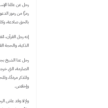
رحل عن عالمنا الإس
رمزًا من رموز الدع
بالحق صادعة، وكلم
إنه رجل القرآن، مٌف
الذكية، والحجة الق
رحل عنا الشيخ بجسده
الصارمة، التي خرجت 
وللذكر مرددًا، ول
وإخلاص.
ولمَ لا وقد عاش ال