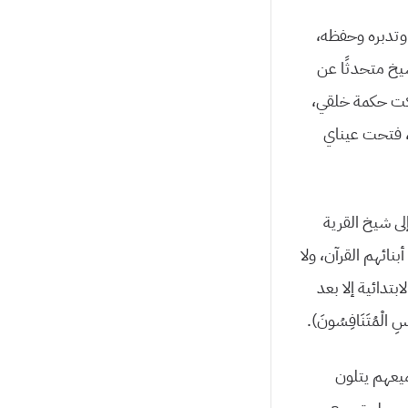
 وتدبره وحفظه،
شيخ متحدثًا عن
ركت حكمة خلقي،
ا، فتحت عيناي
ى شيخ القرية
نائهم القرآن، ولا
بتدائية إلا بعد
لْمُتَنَافِسُونَ).
ميعهم يتلون