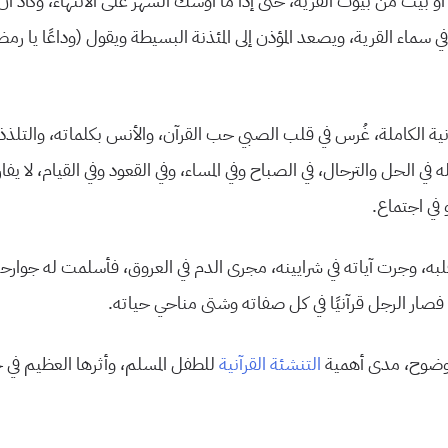
ٍ أو بيت من بيوت القرية، حتى إذا ما أوشك الشهر على الانتهاء، وكاد 
 سماء القرية، ويصعد المؤذن إلى المئذنة البسيطة ويقول (وداعًا يا رمضا
نية الكاملة، غُرس في قلب الصبي حب القرآن، والأنس بكلماته، والتلذذ ب
له في الحل والترحال، في الصباح وفي المساء، وفي القعود وفي القيام، لا يفا
و في اجتماع.
به، وجرت آياته في شرايينه، مجرى الدم في العروق، فأسلمت له جوارحه
صار الرجل قرآنيًا في كل صفاته وشتى مناحي حياته.
ا بوضوح، مدى أهمية
التنشئة القرآنية
للطفل المسلم، وأثرها العظيم في ح