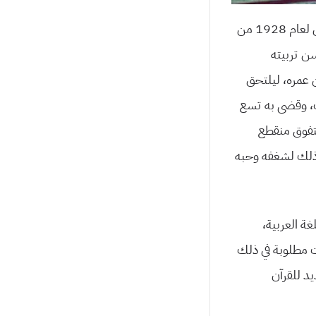
وُلد الشيخ محمد الراوي، في قرية ريفا بصعيد مصر، سنة 1347 هجرية، في شهر فبراير الموافق لعام 1928 من
سن تربيته
ن عمره، ليلتحق
لاب، وقضى به تسع
بتفوق منقطع
، وذلك لشغفه وحبه
غة العربية،
ت مطلوبة في ذلك
يد للقرآن