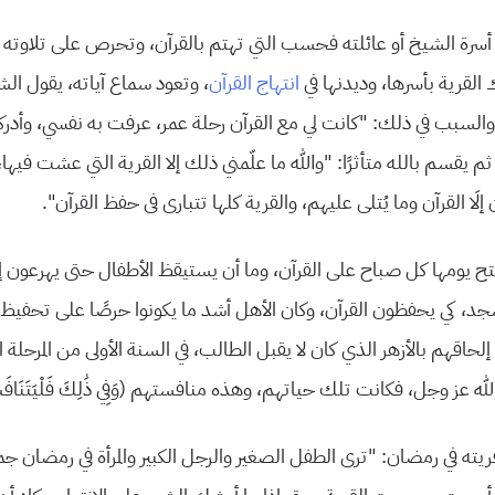
ن أسرة الشيخ أو عائلته فحسب التي تهتم بالقرآن، وتحرص على تلاوته
القرية بأسرها، وديدنها في
انتهاج القرآن
، وتعود سماع آياته، يقول ال
 والسبب في ذلك: “كانت لي مع القرآن رحلة عمر، عرفت به نفسي، وأد
م يقسم بالله متأثرًا: “والله ما علّمني ذلك إلا القرية التي عشت فيه
لَا القرآن وما يُتلى عليهم، والقرية كلها تتبارى فى حفظ القرآن”.
ح يومها كل صباح على القرآن، وما أن يستيقظ الأطفال حتى يهرعون إل
سجد، كي يحفظون القرآن، وكان الأهل أشد ما يكونوا حرصًا على تحفيظ أب
قهم بالأزهر الذي كان لا يقبل الطالب، في السنة الأولى من المرحلة الا
له عز وجل، فكانت تلك حياتهم، وهذه منافستهم (وَفِي ذَٰلِكَ فَلْيَتَنَافَسِ ا
ه في رمضان: “ترى الطفل الصغير والرجل الكبير والمرأة في رمضان ج