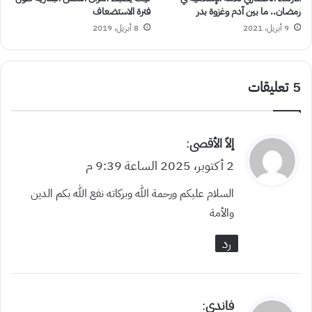
رمضان.. ما بين آدم وغزوة بدر
فترة الاستضعاف
9 أبريل، 2021
8 أبريل، 2019
‫5 تعليقات
ي
إلاّ الأقصى
:
ق
2 أكتوبر، 2025 الساعة 9:39 م
و
السلام عليكم ورحمة الله وبركاته نفع الله بكم الدين
ل
والأمة
رد
ي
فاندي
: