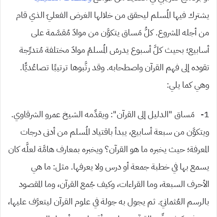
يشترك فيها المُسلم ليحقق من خلالها الغرض الفعليّ الذي قام
من أجله المشروع. كلُّ مَساق يتكوَّن من موادّ مُقسَّمة على
أسابيع؛ بحيث كلَّ أسبوع يدرسُ المُسلمُ موادّ مختلفة مُتدرِّجة
تقوده إلى فهم القرآن واصطحابه. وقد رتَّبوها ترتيبًا تصاعُديًّا.
وهي كما يلي:
1- مَساق “الدليل إلى القرآن”: ويقدِّمه الشيخ عمرو الشرقاوي.
ويتكوَّن من سبعة أسابيع، يبدأ باقتياد المُسلم من أدنى درجات
المعرفة؛ حيث يخبره ما هو القرآن؟ ويخبره بمعارف هامَّة لعلَّه كان
يسمع بها في خطبة جمعة أو درس ولا يعرفها. مثل: ما هي
الأحرف السبعة، وما القراءات، وكيف جُمع القرآن، وما المقصود
بالرسم العُثمانيّ. ثم يجول به جولة في علوم القرآن ليتعرَّف عليها،