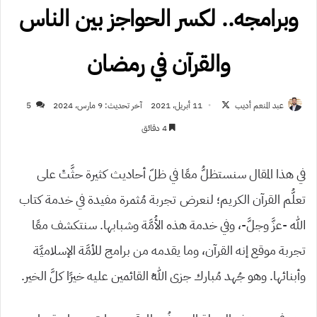
وبرامجه.. لكسر الحواجز بين الناس
والقرآن في رمضان
تابع
عبد المنعم أديب
11 أبريل، 2021
آخر تحديث: 9 مارس، 2024
5
على
4 دقائق
X
في هذا المقال سنستظلُّ معًا في ظلّ أحاديث كثيرة حثَّتْ على
تعلُّم القرآن الكريم؛ لنعرض تجربة مُثمرة مفيدة في خدمة كتاب
الله -عزَّ وجلَّ-، وفي خدمة هذه الأُمَّة وشبابها. سنتكشف معًا
تجربة موقع إنه القرآن، وما يقدمه من برامج للأمَّة الإسلاميَّة
وأبنائها. وهو جُهد مُبارك جزى اللهُ القائمين عليه خيرًا كلَّ الخير.