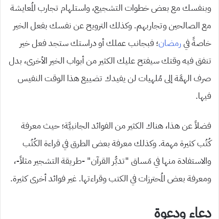
وبنفسك مع بعض خطوات التشجيع، واستلهام تجارب المُعايشة
مع الصالحين وتجاربهم. وكذلك الترويح عن نفسك بفعل الخير
خاصةً في
رمضان
؛ فبجانب عملك أو دراستك ستجد فعل خير
تنفق فيه وقتك سيفتح عليك الكثير من أبواب الخير الأخرى، بدل
صرف الهمَّة إلى مُلهيات لن يفيدك تضييع هذا الوقت النفيس
فيها.
فضلاً عن هذا، هناك الكثير من الفوائد الجانبيَّة؛ حيث معرفة
كُتُب كثيرة مهمة. وكذلك معرفة بعض الطرق في قراءة الكُتُب
والاستفادة منها في مَساق “تدبُّر القرآن” -طريقة التشجير مثلاً-،
ومعرفة بعض المُحترزات في الكتب وقراءتها. غير فوائد أخرى كثيرة.
دعاء ودعوة