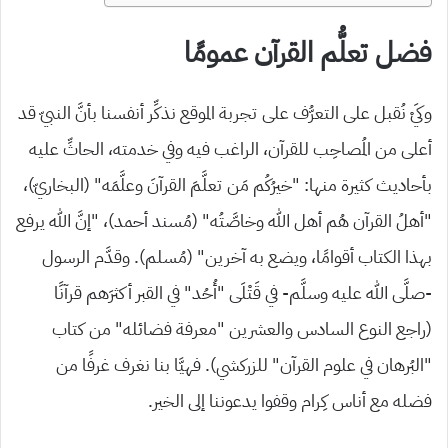
فضل تعلُّم القرآن عمومًا
وكَيْ نُقبل على التعرُّف على تجربة الموقع نذكِّر أنفسنا بأنَّ النبيّ قد
أعلى من المُصاحِب للقرآن، الراغب فيه وفي خدمته، الحاثِّ عليه
بأحاديث كثيرة منها: “خيرُكُم مَن تعلَّمَ القرآنَ وعلَّمَه” (البخاريّ)،
“أهلُ القرآن هُم أهل الله وخاصَّتُه” (مُسند أحمد)، “إنَّ الله يرفع
بهذا الكتاب أقوامًا، ويضع به آخرين” (مُسلم). وقدَّم الرسول
-صلَّى الله عليه وسلَّم- في قَتْلَى “أُحُد” في القبر أكثرَهم قرآنًا
(راجع النوع السادس والعشرين “معرفة فضائله” من كتاب
“البُرهان في علوم القرآن” للزركشي). فهيَّا بنا نغرف غرفًا من
فضله مع أناس كِرام وقفوا يدعوننا إلى الخير.