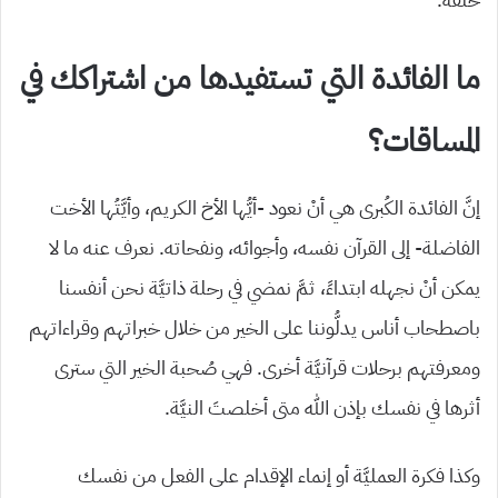
ما الفائدة التي تستفيدها من اشتراكك في
المساقات؟
إنَّ الفائدة الكُبرى هي أنْ نعود -أيُّها الأخ الكريم، وأيَّتُها الأخت
الفاضلة- إلى القرآن نفسه، وأجوائه، ونفحاته. نعرف عنه ما لا
يمكن أنْ نجهله ابتداءً، ثمَّ نمضي في رحلة ذاتيَّة نحن أنفسنا
باصطحاب أناس يدلُّوننا على الخير من خلال خبراتهم وقراءاتهم
ومعرفتهم برحلات قرآنيَّة أخرى. فهي صُحبة الخير التي سترى
أثرها في نفسك بإذن الله متى أخلصتَ النيَّة.
وكذا فكرة العمليَّة أو إنماء الإقدام على الفعل من نفسك