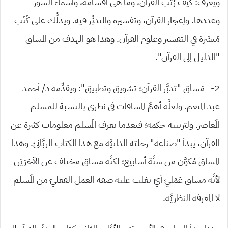
ويعرف: كيف رُتِّب القرآن، وما هي أقسامه، وأسماء السور
وعددها. وإعجاز القرآن، وتفسيره والتدبُّر فيه. ويدلُّك على كُتُب
مُيسَّرة في التفسير وعلوم القرآن. وهذا هو الهدف من المساق
“الدليل إلى القرآن”.
2- مَساق “تدبُّر القرآن؛ تشويق وتطبيق”: ويقدِّمه د/ أحمد
عبد المنعم. ولعلَّه أهمُّ المساقات في نظري بالنسبة للمسلم
المُعاصر. ولترتيبه حكمة؛ فبعدما يعرف المُسلم معلومات كثيرة عن
القرآن، يبدأ “صناعة” رحلته الذاتيَّة مع هذا الكتاب الربَّانيّ. وهذا
المساق مُكوَّن من ستَّة أسابيع؛ لكنَّه مساق مختلف عن الآخرَيْن
لأنَّه مساق عَمَليّ أيْ تغلب عليه صفة العمل الفعليّ من المُسلم
لا المعرفة النظريَّة.