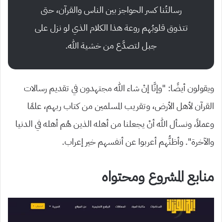
رسالتُنا كسر الحواجز بين الناس والقرآن، حتى
تتذوق قلوبُهم روعة هذا الكلام الذي لو نزل على
جبل لتصدَّع من خشية الله.
ويقولون أيضًا: “وإنَّا إنْ شاء الله مجتهدون في تقديم رسالات
القرآن لأهل الأرض، وتقريب المسلمين من كتاب ربهم، علمًا
وعملاً، ونسأل الله أنْ يجعلنا من أهله الذين هُم أهله في الدنيا
والآخرة”. وأظنُّهم أعربوا عن أنفسهم خير إعراب.
منابع المشروع ومحتواه