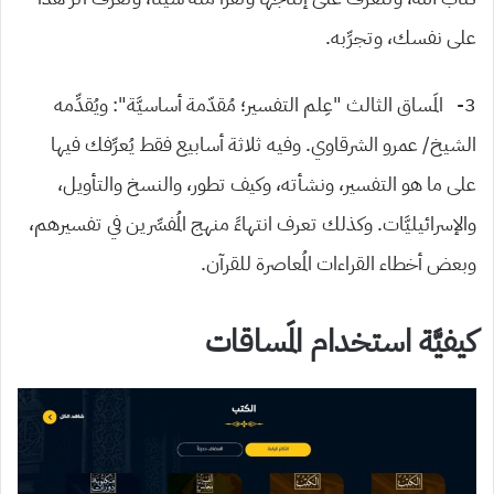
على نفسك، وتجرِّبه.
3- المَساق الثالث “عِلم التفسير؛ مُقدّمة أساسيَّة”: ويُقدِّمه
الشيخ/ عمرو الشرقاوي. وفيه ثلاثة أسابيع فقط يُعرِّفك فيها
على ما هو التفسير، ونشأته، وكيف تطور، والنسخ والتأويل،
والإسرائيليَّات. وكذلك تعرف انتهاءً منهج المُفسِّرين في تفسيرهم،
وبعض أخطاء القراءات المُعاصرة للقرآن.
كيفيَّة استخدام المَساقات