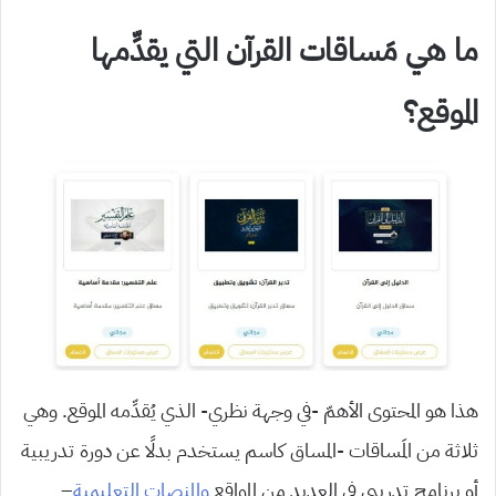
ما هي مَساقات القرآن التي يقدِّمها
الموقع؟
هذا هو المحتوى الأهمّ -في وجهة نظري- الذي يُقدِّمه الموقع. وهي
ثلاثة من المَساقات -المساق كاسم يستخدم بدلًا عن دورة تدريبية
أو برنامج تدريبي في العديد من المواقع
والمنصات التعليمية
–