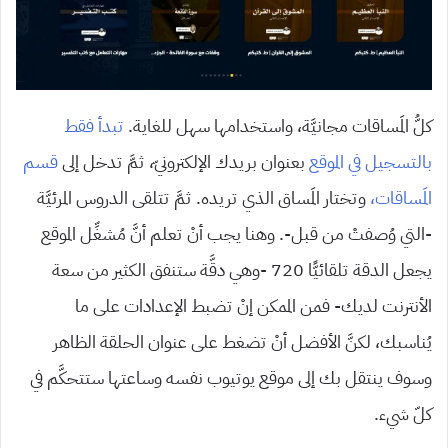
كلُّ المَساقات مجانيَّة، واستخدامها سهل للغاية.
تبدأ فقط
بالتسجيل في الموقع
بعنوان بريدك الإلكترونيّ، ثمَّ تدخل إلى
قسم
المَساقات،
وتختار المَساق الذي تريده. ثمَّ تتلقى الدروس المرئيَّة
-التي وُصفتْ من قبل-. وهنا يجب أنْ تعلم أنَّ مُشغِّل الموقع
يجعل الدقة تلقائيًّا 720 -وهي دقَّة ستنفق الكثير من سعة
الأنترنت لديك- فمن الممكن إنْ تضبط الإعدادات على ما
يُناسبك، لكنَّ الأفضل أنْ تضغط على عنوان الحلقة الظاهر
وسوف ينتقل بك إلى موقع يوتيوب نفسه وساعتها ستتحكَّم في
كلّ شيء.