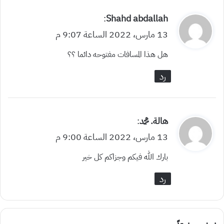
ي
Shahd abdallah
:
ق
13 مارس، 2022 الساعة 9:07 م
و
هل هذا المسافات مفتوحه دائما ؟؟
ل
رد
ي
هالة. محمد
:
ق
13 مارس، 2022 الساعة 9:00 م
و
بارك الله فيكم وجزاكم كل خير
ل
رد