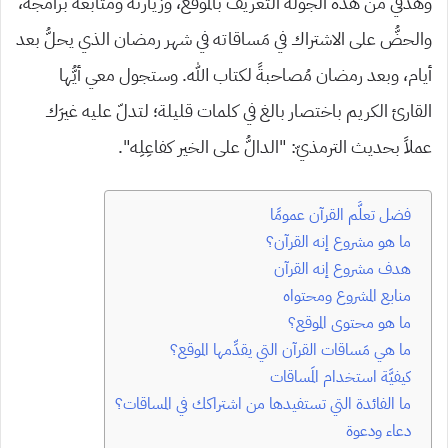
وهدفي من هذه الجولة التعريفُ بالموقع، وزيارته ومتابعة برامجه،
والحضُّ على الاشتراك في مَساقاته في شهر رمضان الذي يحلُّ بعد
أيام، وبعد رمضان مُصاحبةً لكتاب الله. وستجول معي أيُّها
القارئ الكريم باختصار بالغ في كلمات قليلة؛ لتدلّ عليه غيرَك
عملاً بحديث الترمذيّ: “الدالُّ على الخير كفاعِلِه”.
فضل تعلُّم القرآن عمومًا
ما هو مشروع إنه القرآن؟
هدف مشروع إنه القرآن
منابع المشروع ومحتواه
ما هو محتوى الموقع؟
ما هي مَساقات القرآن التي يقدِّمها الموقع؟
كيفيَّة استخدام المَساقات
ما الفائدة التي تستفيدها من اشتراكك في المساقات؟
دعاء ودعوة