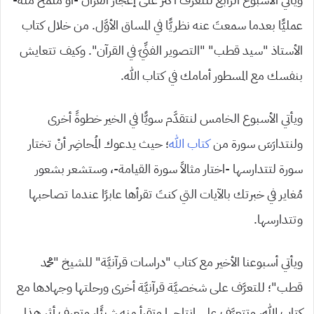
عمليًّا بعدما سمعتَ عنه نظريًّا في المساق الأوَّل. من خلال كتاب
الأستاذ “سيد قطب” “التصوير الفنِّيّ في القرآن”. وكيف تتعايش
بنفسك مع المسطور أمامك في كتاب الله.
ويأتي الأسبوع الخامس لنتقدَّم سويًّا في الخير خطوةً أخرى
ولنتدارَسَ سورة من
كتاب الله
؛ حيث يدعوك المُحاضِر أنْ تختار
سورة لتتدارسها -اختار مثالاً سورة القيامة-، وستشعر بشعور
مُغاير في خبرتك بالآيات التي كنتَ تقرأها عابرًا عندما تصاحبها
وتتدارسها.
ويأتي أسبوعنا الأخير مع كتاب “دراسات قرآنيَّة” للشيخ “محمد
قطب”؛ للتعرَّف على شخصيَّة قرآنيَّة أخرى ورحلتها وجهادها مع
كتاب الله، وتتعرَّف على إنتاجها وتقرأ منه شيئًا، وتعرف أثر هذا