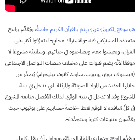
هو موقع إلكترونيّ عربيّ يهتمّ بالقرآن الكريم خاصةً،
ويُقدِّم برامج
متعددة للمشتركين فيه -والاشتراك مجانيّ- ليتعرَّفوا أكثر على
القرآن، ويعيشوا معه، ويصاحبوه في حياتهم. وسمِّيتُه مشروعًا لا
موقعًا لأنَّه يضم قنوات على مختلف منصات التواصل الاجتماعي
(فيسبوك، تويتر، يوتيوب، ساوند كلاود، تيليجرام) يُصدِّر من
خلالها العديد من المواد الصوتيَّة والمرئيَّة التي تدخل في بنية
المشروع وقد لا تدخل في بنية الموقع. لذلك الأفضل متابعة المشروع
في كلِّ مَنافذه لا الموقع فقط -خاصةً حسابهم على يوتيوب حيث
يقدِّمون متنوعات كثيرة ومتجدِّدة-.
ويقدِّم الموقع خدماته باللغة العربيَّة، ويحاول أنْ ينقل كامل