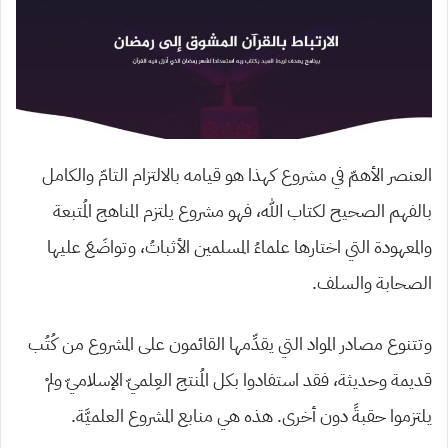
العنصر الأهمّ في مشروع كهذا هو قيامه بالالتزام التامّ والكامل
بالفهم الصحيح لكتاب الله، فهو مشروع يلتزم المناهج المُتبعة
والمعهودة التي اختارها علماءُ المسلمين الأثباتُ، وتواضَعَ عليها
الصحابة والسلف.
وتتنوع مصادر المواد التي يقدِّمها القائمون على المشروع من كُتُب
قديمة وحديثة، فقد استفادوا بكل المُنتج العِلميّ الإسلاميّ ولمْ
يلتزموا حقبةً دون أخرى. هذه هي منابع المشروع العلميَّة.