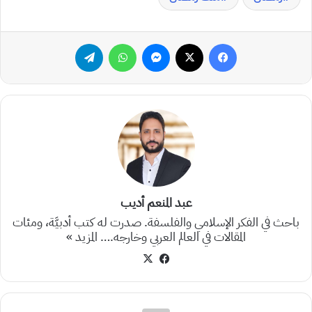
فيسبوك
‫X
ماسنجر
واتساب
تيلقرام
عبد المنعم أديب
باحث في الفكر الإسلامي والفلسفة. صدرت له كتب أدبيَّة، ومئات
المقالات في العالم العربي وخارجه.…
المزيد »
‫X
فيسبوك