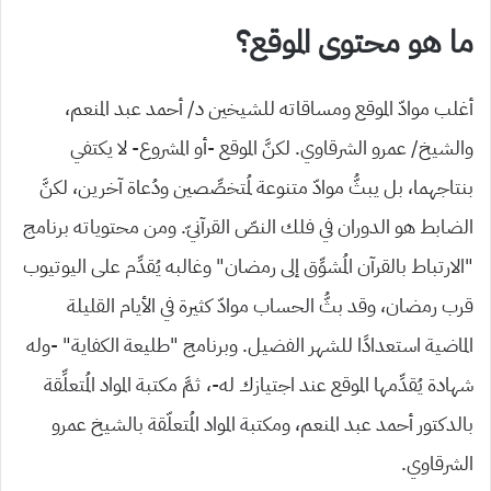
ما هو محتوى الموقع؟
أغلب موادّ الموقع ومساقاته للشيخين د/ أحمد عبد المنعم،
والشيخ/ عمرو الشرقاوي. لكنَّ الموقع -أو المشروع- لا يكتفي
بنتاجهما، بل يبثُّ موادّ متنوعة لمُتخصِّصين ودُعاة آخرين، لكنَّ
الضابط هو الدوران في فلك النصّ القرآنيّ. ومن محتوياته برنامج
“الارتباط بالقرآن المُشوِّق إلى رمضان” وغالبه يُقدِّم على اليوتيوب
قرب رمضان، وقد بثُّ الحساب موادّ كثيرة في الأيام القليلة
الماضية استعدادًا للشهر الفضيل. وبرنامج “طليعة الكفاية” -وله
شهادة يُقدِّمها الموقع عند اجتيازك له-، ثمَّ مكتبة المواد المُتعلِّقة
بالدكتور أحمد عبد المنعم، ومكتبة المواد المُتعلّقة بالشيخ عمرو
الشرقاوي.