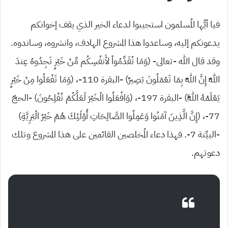
فيا أيُّها المُسلمون استجيبوا لدعاء الخير الذي يقف إخوانكم
يدعونكم إليه، وساعدوا هذا المشروع الهادف، وانشروه، وساندوه.
وقد قال الله -تعالى- (وَمَا تُقَدِّمُواْ لأَنفُسِكُم مِّنْ خَيْرٍ تَجِدُوهُ عِندَ
اللّهِ إِنَّ اللّهَ بِمَا تَعْمَلُونَ بَصِيرٌ) -البقرة 110-، (وَمَا تَفْعَلُوا مِنْ خَيْرٍ
يَعْلَمْهُ اللَّهُ) -البقرة 197-، (وَافْعَلُوا الْخَيْرَ لَعَلَّكُمْ تُفْلِحُونَ) -الحجّ
77-، (إِنَّ الَّذِينَ آمَنُوا وَعَمِلُوا الصَّالِحَاتِ أُوْلَئِكَ هُمْ خَيْرُ الْبَرِيَّةِ)
-البيِّنة 7-. فهذا دعاء المُخلصين القائمين على هذا المشروع وتلك
دعوتهم.