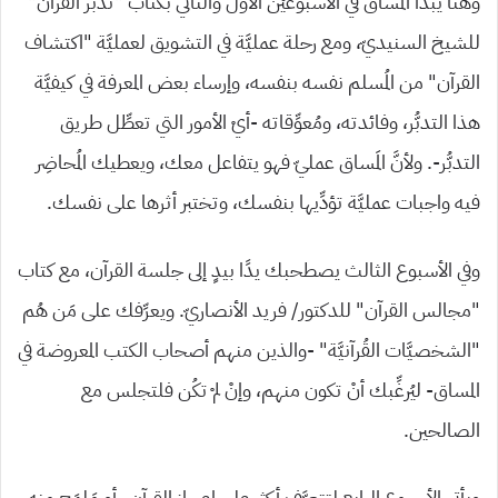
وهنا يبدأ المساق في الأسبوعَيْن الأوَّل والثاني بكتاب “تدبُّر القرآن”
للشيخ السنيديّ، ومع رحلة عمليَّة في التشويق لعمليَّة “اكتشاف
القرآن” من المُسلم نفسه بنفسه، وإرساء بعض المعرفة في كيفيَّة
هذا التدبُّر، وفائدته، ومُعوِّقاته -أيْ الأمور التي تعطِّل طريق
التدبُّر-. ولأنَّ المَساق عمليّ فهو يتفاعل معك، ويعطيك المُحاضِر
فيه واجبات عمليَّة تؤدِّيها بنفسك، وتختبر أثرها على نفسك.
وفي الأسبوع الثالث يصطحبك يدًا بيدٍ إلى جلسة القرآن، مع كتاب
“مجالس القرآن” للدكتور/ فريد الأنصاريّ. ويعرِّفك على مَن هُم
“الشخصيَّات القُرآنيَّة” -والذين منهم أصحاب الكتب المعروضة في
المساق- ليُرغِّبك أنْ تكون منهم، وإنْ لمْ تكُن فلتجلس مع
الصالحين.
ويأتي الأسبوع الرابع لتتعرَّف أكثر على إعجاز القرآن -أو مَلمَح منه-