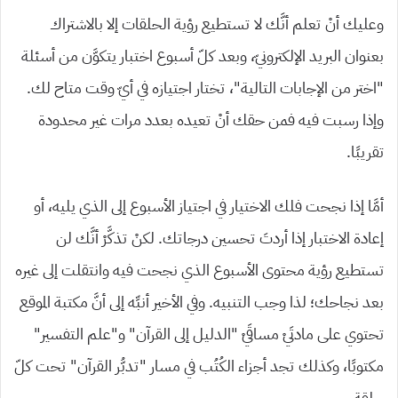
وعليك أنْ تعلم أنَّك لا تستطيع رؤية الحلقات إلا بالاشتراك
بعنوان البريد الإلكترونيّ، وبعد كلّ أسبوع اختبار يتكوَّن من أسئلة
“اختر من الإجابات التالية”، تختار اجتيازه في أيّ وقت متاح لك.
وإذا رسبت فيه فمن حقك أنْ تعيده بعدد مرات غير محدودة
تقريبًا.
أمَّا إذا نجحت فلك الاختيار في اجتياز الأسبوع إلى الذي يليه، أو
إعادة الاختبار إذا أردتَ تحسين درجاتك. لكنْ تذكَّرْ أنَّك لن
تستطيع رؤية محتوى الأسبوع الذي نجحت فيه وانتقلت إلى غيره
بعد نجاحك؛ لذا وجب التنبيه. وفي الأخير أنبِّه إلى أنَّ مكتبة الموقع
تحتوي على مادتَيْ مساقَيْ “الدليل إلى القرآن” و”علم التفسير”
مكتوبًا، وكذلك تجد أجزاء الكُتُب في مسار “تدبُّر القرآن” تحت كلّ
حلقة.