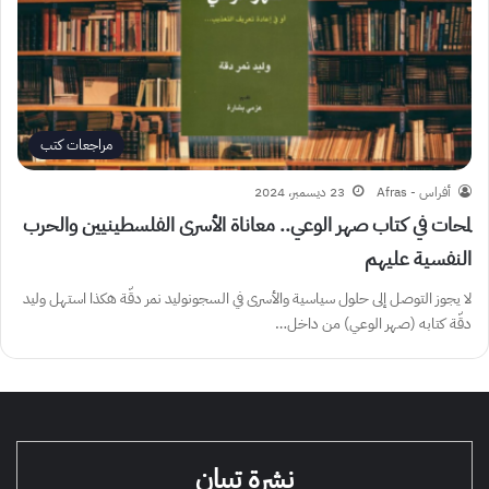
مراجعات كتب
أفراس - Afras
23 ديسمبر، 2024
لمحات في كتاب صهر الوعي.. معاناة الأسرى الفلسطينيين والحرب
النفسية عليهم
لا يجوز التوصل إلى حلول سياسية والأسرى في السجونوليد نمر دقّة هكذا استهل وليد
دقّة كتابه (صهر الوعي) من داخل…
نشرة تبيان