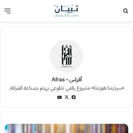
بحث عن
الق
أفراس - Afras
«سرديتنا هويتنا» مشروع رقمي تطوعي يهتم بصناعة المعرفة.
‫X
فيسبوك
‫YouTube