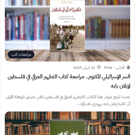
مراجعات كتب
أفراس - Afras
26 أبريل، 2025
السر الإسرائيلي المكتوم.. مراجعة كتاب التطهير العرقي في فلسطين
لإيلان بابه
عندما تلمح عنوان هذا الكتاب (التطهير العرقي في فلسطين) فلن تصدق للوهلة الأولى
أن كاتبه إيلان بابه يهودي، قد وُلِدَ…