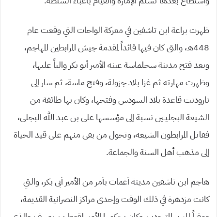
واستطاع بعدها تسلم الإمارة والقيام بأعباء السلطة.
ظهرت براعة ابن تاشفين في معركة الواحات التي وقعت عام
448هـ، والتي كان فيها قائداً لمقدمة جيش المرابطين المهاجم،
وبعد فتح مدينة سجلماسة عينه الأمير أبو بكر والياً عليها،
وظهرت مهارته ثم غزا بلاد جزولة، وفتح ماسة، ثم سار إلى
تارودنت قاعدة بلاد السودس وفتحها، وكان بها طائفة من
الشيعة البجليــين نسبة إلى مؤسسها على بن عبد الله البجلى،
فقاتل المرابطون الشيعة، وتحول من بقى منهم على قيد الحياة
إلى مذهب أهل السنة والجماعة.
هاجم ابن تاشفين مدينة أغمات بأمر من الأمير أبى بكر، والتي
كانت مزدهرة في ذلك الوقت وإحدى مراكز النصرانية القديمة،
ومقراً للبربر المتهودين وكان يحكمها الأمير لقوط بن يوسف،والذى