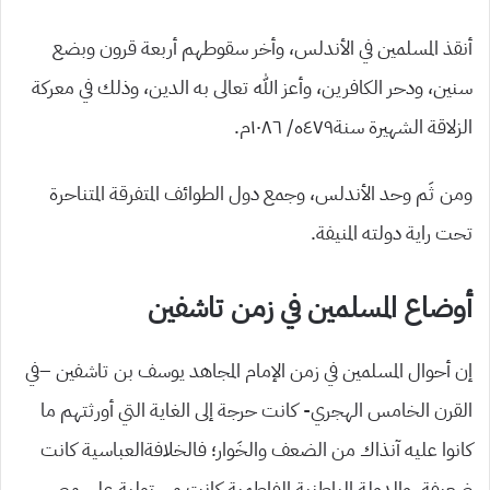
أنقذ المسلمين في الأندلس، وأخر سقوطهم أربعة قرون وبضع
سنين، ودحر الكافرين، وأعز الله تعالى به الدين، وذلك في معركة
الزلاقة الشهيرة سنة٤٧٩ه/ ١٠٨٦م.
ومن ثَم وحد الأندلس، وجمع دول الطوائف المتفرقة المتناحرة
تحت راية دولته المنيفة.
أوضاع المسلمين في زمن تاشفين
إن أحوال المسلمين في زمن الإمام المجاهد يوسف بن تاشفين –في
القرن الخامس الهجري- كانت حرجة إلى الغاية التي أورثتهم ما
كانوا عليه آنذاك من الضعف والخَوار؛ فالخلافةالعباسية كانت
ضعيفة، والدولة الباطنية الفاطمية كانت مستولية على مصر