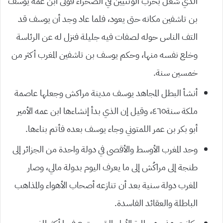
الذي شغل بحرب الوثنيين في الصحراء فولّى ابن عمه يوسف
بن تاشفين مكانه حتى يعود، فلما عاد وجد أن يوسف قد
التف الناس حوله لصفات فيه جليلة فنزل له عن الرئاسة
وخلع نفسه منها، وحكم يوسف بن تاشفين المغرب أكثر من
خمسين سنة.
أنشأ البطل المجاهد يوسف مدينة مراكش وجعلها عاصمة
ملكة سنة٤٦٥، وقيل إن الذي بدأ إنشاءها ابن عمه الأمير
أبو بكر بن عمر اللمتوني وجاء يوسف بعده فأتم بناءها.
وحد المغرب الأوسط والأقصى في دولة واحدة من الجزائر إلى
طنجة إلى مراكُش إلى ما يعرف اليوم بدولة مالي، وصار
المغرب دولة سنية بعد أن تنازعه أصحاب الأهواء والمذاهب
الباطلة والعقائد الفاسدة.