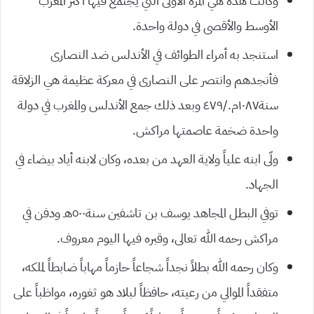
وكانت هذه هي المرة الأولى التي يجتمع فيها أكثر المغرب
الأوسط والأقصى في دولة واحدة.
استنجد به أمراء الطوائف في الأندلس ضد النصارى
فأنجدهم وانتصر على النصارى في معركة عظيمة هي الزلاقة
سنة١٠٨٧م./٤٧٩ وبعد ذلك جمع الأندلس والمغرب في دولة
واحدة ضخمة عاصمتها مراكش.
ولّى ابنه علياً ولاية العهد من بعده، وكان لابنه أياد بيضاء في
الجهاد.
توفي البطل المجاهد يوسف بن تاشفين سنة٥٠٠هـ ودفن في
مراكش رحمه الله تعالى، وقبره فيها اليوم معروف.
وكان رحمه الله بطلاً نجداً شجاعاً حازماً مهاباً ضابطاً لملكه،
متفقداً الموالي من رعيته، حافظاً لبلاد هو ثغوره، مواظباً على