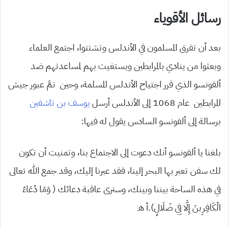
رسائل الأقوياء
بعد أن تفرق المسلمون في الأندلس وتشتتوا، اجتمع العلماء
وبعثوا من ينادي بالمرابطين ويستغيث بهم لمساعدتهم ضد
ألفونسو الذي قرر اجتياح الأندلس المسلمة، وحين تمَّ عبور جيش
المرابطين عام 1068 إلى الأندلس أرسل
يوسف بن تاشفين
برسالة إلى ألفونسو السادس يقول له فيها:
بلغنا يا ألفونسو أنك دعوت إلى الاجتماع بنا، وتمنيت أن تكون
لك سفن تعبر بها البحر إلينا، فقد عبرنا إليك، وقد جمع الله تعالى
في هذه الساحة بيننا وبينك، وسترى عاقبة دعائك ( وَمَا دُعَاءُ
الْكَافِرِينَ إِلَّا فِي ضَلَالٍ).أ هـ