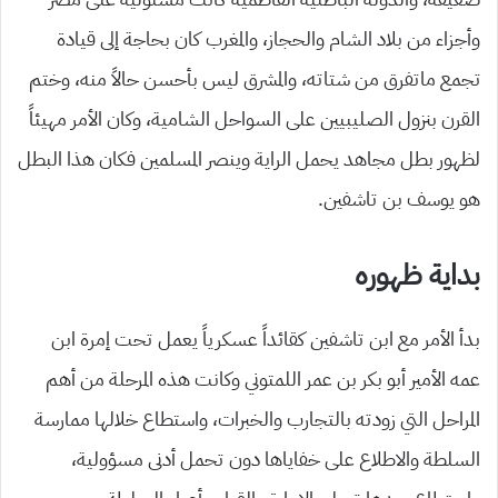
وأجزاء من بلاد الشام والحجاز، والمغرب كان بحاجة إلى قيادة
تجمع ماتفرق من شتاته، والمشرق ليس بأحسن حالاً منه، وختم
القرن بنزول الصليبيين على السواحل الشامية، وكان الأمر مهيئاً
لظهور بطل مجاهد يحمل الراية وينصر المسلمين فكان هذا البطل
هو يوسف بن تاشفين.
بداية ظهوره
بدأ الأمر مع ابن تاشفين كقائداً عسكرياً يعمل تحت إمرة ابن
عمه الأمير أبو بكر بن عمر اللمتوني وكانت هذه المرحلة من أهم
المراحل التي زودته بالتجارب والخبرات، واستطاع خلالها ممارسة
السلطة والاطلاع على خفاياها دون تحمل أدنى مسؤولية،