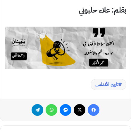
بقلم: علاء حلبوني
تاريخ الأندلس
فيسبوك
‫X
ماسنجر
واتساب
تيلقرام