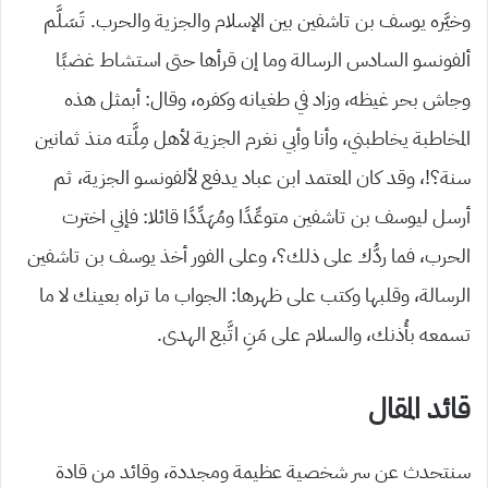
وخيَّره يوسف بن تاشفين بين الإسلام والجزية والحرب. تَسَلَّم
ألفونسو السادس الرسالة وما إن قرأها حتى استشاط غضبًا
وجاش بحر غيظه، وزاد في طغيانه وكفره، وقال: أبمثل هذه
المخاطبة يخاطبني، وأنا وأبي نغرم الجزية لأهل مِلَّته منذ ثمانين
سنة؟!، وقد كان المعتمد ابن عباد يدفع لألفونسو الجزية، ثم
أرسل ليوسف بن تاشفين متوعِّدًا ومُهَدِّدًا قائلا: فإني اخترت
الحرب، فما ردُّك على ذلك؟، وعلى الفور أخذ يوسف بن تاشفين
الرسالة، وقلبها وكتب على ظهرها: الجواب ما تراه بعينك لا ما
تسمعه بأُذنك، والسلام على مَنِ اتَّبع الهدى.
قائد المقال
سنتحدث عن سر شخصية عظيمة ومجددة، وقائد من قادة