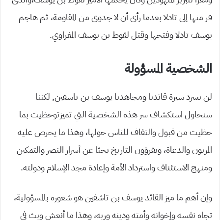
فر منها إلى تادلا بعدما رأى أن لا جدوى من المقاومة، ثم هاجم
يوسف تادلا وفتحها وقتل لقوط بن يوسف المغراوي.
الشخصية المسؤولة
لن نسرد سيرة قائدنا ومجاهدنا يوسف بن تاشفين, لكننا
سنحاول استكشاف سر هذه الشخصية التي تميزتوحظيت بما
حظيت من قبول والتفاف للناس حولها، وهذا ما يحرص عليه
المربون والدعاة، ويقرؤون التاريخ بحثا عن أسرار النصر والتمكين
ومنهج الاستئناف واسترداد الأمة وإعادة مجد الإسلام ودولته.
وإن أهم ما ميز القائد يوسف بن تاشفين هو شعوره بالمسؤولية،
تجاه نفسه وإخوانه وأمته ودينه وربه، وهذا ما أنعش وبث في