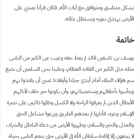
بشكل متناسق ومتوافق مع آيات الله, فكان قرآنا يمشي على
الأرض يهتدي بنوره ويستظل بظله.
خاتمة
يوسف بن تاشفين قائد لم يعط حقه وغيب عن الكثير من الناس
مثله مثل الكثير من القادة العظام، وعلينا نحن المسلمين أن نضع
سير هؤلاء النبلاء أمام أيدي جيلنا وأولادنا عسى أن يقتدوا بهم
ويتأسوا بأخلاقهم وشخصياتهم، وأن يكونوا خير خلف لآبائهم
الأبطال الذين لم يعرفوا الراحة ولا الكسل وظلوا دائبين على نصرة
الإسلام وعزه، فأناروا لم بعدهم الطريق وزرعوا مشاعل الحق
والعدل والخير والسلام، وطهروا الأرض من دعاة الباطل والشرك،
لا يبتغون إلا إقامة سلطان الله في الأرض حتى ينعم الناس بحياة