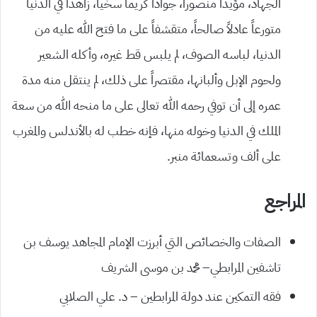
الجهاد، مؤيداً منصوراً، جواداً كريماً سخياً، زاهداً في الدنيا
متورعاً عادلاً صالحاً، متقشفاً على ما فتح الله عليه من
الدنيا، لباسه الصوف، لم يلبس قط غيره، وأكله الشعير
ولحوم الإبل وألبانها، مقتصراً على ذلك، لم ينتقل منه مدة
عمره إلى أن توفي رحمه الله تعالى على ما منحه الله من سعة
الملك في الدنيا وخوله منها، فإنه خطب له بالأندلس والمغرب
على ألف وتسعمائة منبر.
المراجع
الصفات والخصائص التي أبرزت الإمام المجاهد يوسف بن
تاشفين المرابطي– محمد بن موسى الشريف
فقه التمكين عند دولة المرابطين – د. علي الصلابي