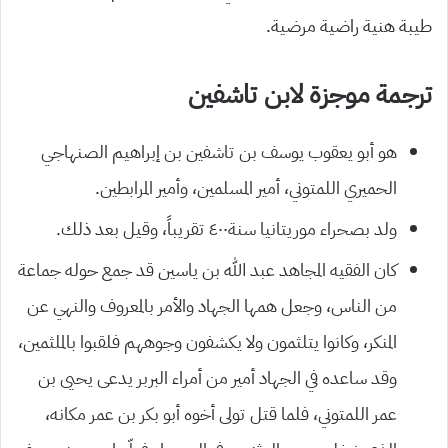
طيبة هنية راضية مرضية.
ترجمة موجزة لابن تاشفين
هو أبو يعقوب يوسف بن تاشفين بن إبراهيم الصنهاجي
الحميري اللمتوني، أمير المسلمين، وأمير المرابطين.
ولد بصحراء موريتانيا سنة٤٠٠ تقريباً، وقيل بعد ذلك.
كان الفقيه المجاهد عبد الله بن ياسين قد جمع حوله جماعة
من الناس، وجعل همها الجهاد والأمر بالمعروف والنهي عن
المنكر، وكانوا يتلثمون ولا يكشفون وجوههم فلقبوا بالملثمين،
وقد ساعده في الجهاد أمير من أمراء البربر يدعى يحيى بن
عمر اللمتوني، فلما قتل تولى أخوه أبو بكر بن عمر مكانه،