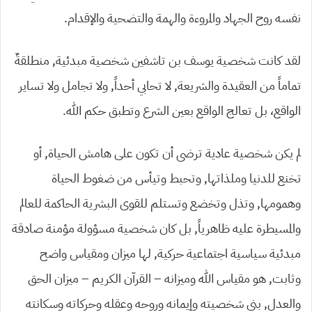
نفسه روح الجهاد والمروءة والهمة والتضحية والإقدام.
لقد كانت شخصية يوسف بن تاشفين شخصية مبدئية, منطلقةٌ
تماماً من العقيدة والشريعة, لا تحابي أحداً, ولا تجامل ولا تساير
الواقع، بل تعالج الواقع بعين الشرع وتطبق حكم الله.
لم يكن شخصية عادية ترضى أن تكون على هامش الحياة, أو
تخنع للدنيا وملذاتها, وتحبط وتيأس من ضغوط الحياة
وهمومها, وتذل وتخضع وتستلم للقوى البشرية الحاكمة للعالم
والمسيطرة عليه ظاهرياً, بل كان شخصية مسؤولة مؤمنة صادقة
مبدئية سياسية اجتماعية حركية, لها ميزان ومقياس واضح
وثابت, هو مقياس الله وميزانه – القرآن الكريم – ميزان الحق
والعدل, بنى شخصيته وإيمانه وروحه وعقله وحركاته وسكانته