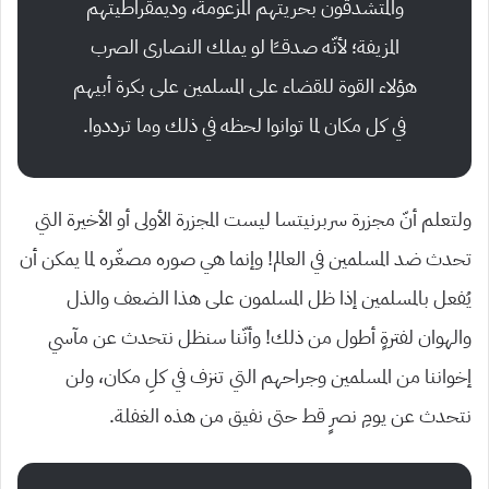
والمتشدقون بحريتهم المزعومة، وديمقراطيتهم
المزيفة؛ لأنّه صدقـــًا لو يملك النصارى الصرب
هؤلاء القوة للقضاء على المسلمين على بكرة أبيهم
في كل مكان لما توانوا لحظه في ذلك وما ترددوا.
ولتعلم أنّ مجزرة سربرنيتسا ليست المجزرة الأولى أو الأخيرة التي
تحدث ضد المسلمين في العالم! وإنما هي صوره مصغّره لما يمكن أن
يُفعل بالمسلمين إذا ظل المسلمون على هذا الضعف والذل
والهوان لفترةٍ أطول من ذلك! وأنّنا سنظل نتحدث عن مآسي
إخواننا من المسلمين وجراحهم التي تنزف في كلِ مكان، ولن
نتحدث عن يومِ نصرٍ قط حتى نفيق من هذه الغفلة.