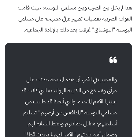
هذا لم يحُل بين الصرب وبين مسلمي البوسنة؛ حيث قامت
القوات الصربية بعمليات تطهير عرقي ممنهجة على مسلمي
البوسنة “البوشناق” عُرفت بعد ذلك بالإبادة الجماعية.
والعجيب في الأمر، أن هذه المذبحة حدثت على
مرأى ومَسمَع من الكتيبة الهولندية التي كانت قد
عينتها الأمم المتحدة، والتي أيضــًا قد طلبت من
مسلمي البوسنة “المدافعين عن أرضهم” تسليم
أسلحتهم؛ مقابل حمايتهم وحفظ السلام لهم
وضمان أمن بلدتهم “الأمر الذي لم يحدث قط!”