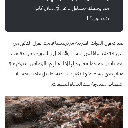
مما يجعلك تتساءل… عن أي سلامٍ كانوا
يتحدثون؟!!
بعد دخول القوات الصربية سربرنيتسا قامت بعزل الذكور من
سن 14-50 عامًا عن النساء والأطفال والشيوخ، حيث قامت
بعمليات إبادة جماعيه لرجالها إمّا بقتلهم بالرصاص أو بزجّهم في
مقابر دفن جماعيه! ولم تكتفِ بذلك فقط، بل قامت بعمليات
اغتصاب ممنهجة ضد النساء المسلمات.