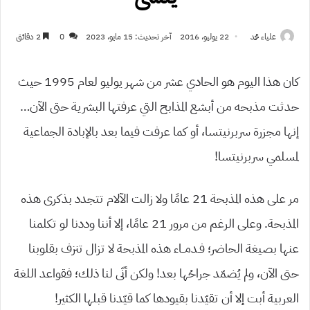
علياء محمد
22 يوليو، 2016
آخر تحديث: 15 مايو، 2023
0
2 دقائق
كان هذا اليوم هو الحادي عشر من شهر يوليو لعام 1995 حيث
حدثت مذبحه من أبشع المذابح التي عرفتها البشرية حتى الآن…
إنها مجزرة سربرنيتسا، أو كما عرفت فيما بعد بالإبادة الجماعية
لمسلمي سربرنيتسا!
مر على هذه المذبحة 21 عامًا ولا زالت الآلام تتجدد بذكرى هذه
المذبحة. وعلى الرغم من مرور 21 عامًا، إلا أننا وددنا لو تكلمنا
عنها بصيغة الحاضر؛ فـدمــاء هذه المذبحة لا تزال تنزف بقلوبنا
حتى الآن، ولم يُضمّد جراحُها بعد! ولكن أنّى لنا ذلك؛ فقواعد اللغة
العربية أبت إلا أن تقيّدنا بقيودها كما قيّدنا قبلها الكثير!