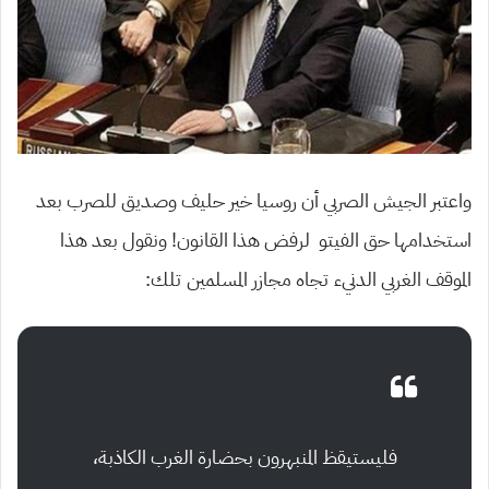
واعتبر الجيش الصربي أن روسيا خير حليف وصديق للصرب بعد
استخدامها حق الفيتو لرفض هذا القانون! ونقول بعد هذا
الموقف الغربي الدنيء تجاه مجازر المسلمين تلك:
فليستيقظ المنبهرون بحضارة الغرب الكاذبة،