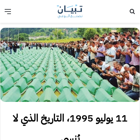
بحث عن
الق
11 يوليو 1995، التاريخ الذي لا
يُنسى