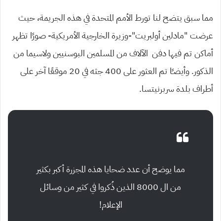
مما سبق يتضح لنا تورط الأمم المتحدة في هذه الجريمة، حيث
عرضت “مادلين أولبريت”-وزيرة الخارجية الأمريكية- صورًا تظهر
أماكن تم فيها دفن الآلاف من المسلمين البوسنيين ولاسيما من
الذكور. وأيضـًا تم العثور على 400 جثه في 20 موقعًا آخر على
أطراف بلدة سربرنيتسا.
مما يوضح أن عدد ضحايا هذه المجزرة أكبر بكثير
من ال 8000 الذين ذُكروا في كثير من وسائل
الإعلام!