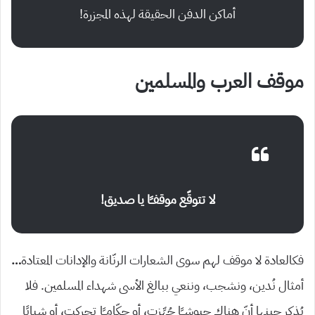
أماكن الدفن الحقيقة لهذه المجزرة!
موقف العرب والمسلمين
لا تتوقّع موقفــًا يا صديق!
فكالعادة لا موقف لهم سوى الشعارات الرنّانة والإدانات المعتادة
…
أمثال نُدين، ونشجب، وننعي ببالغ الأسى شهداء المسلمين. فلا
يُذكر حينها أنّ هناك جيوشــًا جُهِّزت، أو حكّامــًا تحركت، أو شبابًا