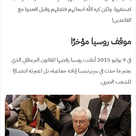
اسُتنفروا. ولكن كره الله انبعاثهم فثبّطهم وقيل اقعدوا مع
القاعدين!
موقف روسيا مؤخرًا
في 9 يوليو 2015 أعلنت روسيا رفضها للقانون البريطاني الذي
يعتبر ما حدث في سربرنيتسا إبادة جماعية، بل اعتبرته انتصــارًا
للشعب الصربي.