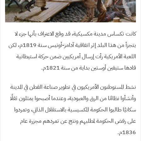
كانت تكساس مدينة مكسيكية، قد وقع الاعتراف بأنها جزء لا
يتجزأ من هذا البلد إثر اتفاقية آدامز-أونيس سنة 1819م، لكن
اللعبة الأمريكية رأت إرسال أمريكيين ضمن حركة استيطانية
قادها ستيفين أوستين بداية من سنة 1821م.
نشط المستوطنون الأمريكيون في تطوير صناعة القطن في المدينة
وأنشأوا نظامًا من الرق والعبودية، وعندما أصبحوا يمثلون ثقلًا
سكانيًا طالبوا الحكومة المكسيسية بالاستقلال الذاتي، وتمردوا
على رفض الحكومة لمطلبهم ونتج عن تمردهم مجزرة عام
1836م.