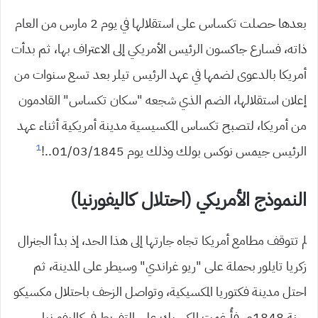
بعدها حصلت تكساس على استقلالها في يوم 2 مارس من العام
ذاته، فسارع جاكسون الرئيس الأمريكي إلى الاعتراف بها، ثم بدأت
أمريكا بالدعوى لضمها في عهد الرئيس تيلر بعد تسع سنوات من
إعلان استقلالها، الضم الذي شجعه “سكان تكساس” القادمون
من أمريكا، لتصبح تكساس المكسيسية مدينة أمريكية أثناء عهد
1
الرئيس جيمس نوكس بولك وذلك يوم 01/03/1845..!
النموذج الأمريكي (احتلال كاليفورنيا)
لم تتوقف مطامع أمريكا تجاه جارتها إلى هذا الحد، إذ بدأ الجنرال
زكريا تايلور بحملة على “ريو غراندي” وسيطر على المدينة، ثم
احتل مدينة فكتوريا المكسيكية، وتواصل الزحف باحتلال مكسيكو
سنة 1848م، فأُرغمت المكسيك على التفريط في كاليفورنيا