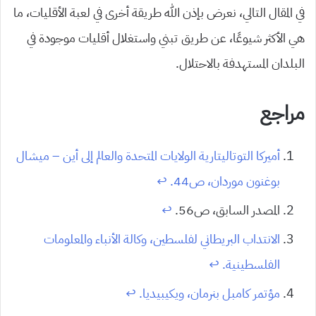
في المقال التالي، نعرض بإذن الله طريقة أخرى في لعبة الأقليات، ما
هي الأكثر شيوعًا، عن طريق تبني واستغلال أقليات موجودة في
البلدان المستهدفة بالاحتلال.
مراجع
أميركا التوتاليتارية الولايات المتحدة والعالم إلى أين – ميشال
بوغنون موردان، ص44.
↩︎
المصدر السابق، ص56.
↩︎
الانتداب البريطاني لفلسطين، وكالة الأنباء والمعلومات
الفلسطينية.
↩︎
مؤتمر كامبل بنرمان، ويكيبيديا.
↩︎