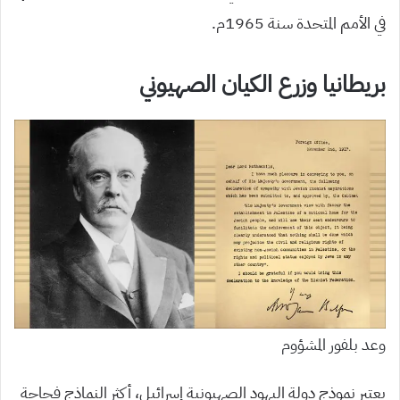
في الأمم المتحدة سنة 1965م.
بريطانيا وزرع الكيان الصهيوني
وعد بلفور المشؤوم
يعتبر نموذج دولة اليهود الصهيونية إسرائيل، أكثر النماذج فجاجة