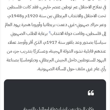
في نماذج الاحتلال عبر توطين عنصر خارجي، فقد كانت فلسطين
تحت الاحتلال والانتداب البريطاني بين سنة 1920م و1948م،
وعبر حراك صهيوني-غربي دعمت بريطانيا وأوروبا هجرة يهود العالم
3
إلى فلسطين، وقامت دولة الانتداب
برعاية المطلب الصهيوني
سياسيًا بصدور وعد بلفور سنة 1917م، الذي أقر وأوجد عملاء
عندهم قابلية نشوء الدولة الهجينة، وعسكريًا بتدريب جزء من
اليهود المستوطنين داخل الجيش البريطاني، ودبلوماسيًا بصناعة
رأي عام غربي ملتف حول المسألة الصهيونية.
وكان الهدف من إنشاء دولة إسرائيل بالنسبة