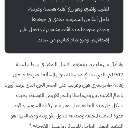
للغرب واضح، وهو زرع أقلية هجينة وغريبة،
داخل أمة من الشعوب، تعادي في جوهرها
وجوهر وجودها هذه الأمة وشعوبها، وتعمل على
إضعافهم، ومنع قيام كيانهم من جديد.
ولا أدلّ من ما صدر به مؤتمر كامبل المنعقد في بريطانيا سنة
1907م، الذي جاء في مخرجاته حول المسألة الصهيونية: «إن
إقامة حاجز بشري قوي وغريب على الجسر البري الذي يربط أوروبا
بالعالم القديم، ويربطهما معًا بالبحر الأبيض المتوسط، بحيث
يشكل -في هذه المنطقة وعلى مقربة من قناة السويس- قوة
عدوة لشعب المنطقة وصديقة للدول الأوروبية ومصالحها؛ هو
4
التنفيذ العملي العاجل للوسائل والسبل المقترحة».