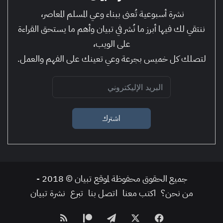
نشرة أسبوعية تُعنى ببناء وعي المسلم المعاصر،
ننتقي لك فيها أبرز ما نُشر في تبيان وأهم ما يستحق القراءة
على الويب،
لتصلك كل خميس بجرعة وعي تعينك على الفهم والعمل.
اشترك
جميع الحقوق محفوظة لموقع تبيان © 2018 -
من نحن؟
اكتب معنا
اتصل بنا
تبرع
نشرة تبيان
فيسبوك
‫X
تيلقرام
‫Patreon
ملخص