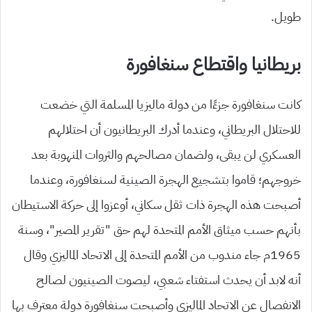
طويل.
بريطانيا واقتطاع سنغافورة
كانت سنغافورة جزءًا من دولة ماليزيا المسلمة التي خضعت
للاحتلال البريطاني، وعندما أدرك البريطانيون أن احتلالهم
العسكري لن يبقى، ولضمان مصالحهم والثروات المنهوبة بعد
خروجهم؛ قاموا بتشجيع الهجرة الصينية لسنغافورة، وعندما
أصبحت هذه الهجرة ذات ثقل سكاني، أوعزوا إلى حركة الاستيطان
بأنهم حسب ميثاق الأمم المتحدة لهم حق “تقرير المصير”، وسنة
1965م جاء مندوب من الأمم المتحدة إلى الاتحاد الماليزي وقال
أنه لابد أن يحدث استفتاء شعبي، ليصوت الصينيون لصالح
الانفصال عن الاتحاد الماليزي وأصبحت سنغافورة دولة معترف بها