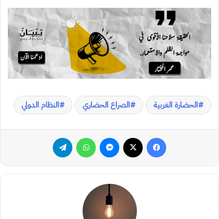
الحضارة الغربية
الصراع الحضاري
النظام الدولي
فيسبوك
‫X
ماسنجر
واتساب
تيلقرام