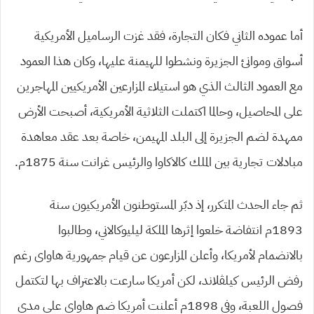
أما عموده الثاني فكان التجارة، فقد غزت الرساميل الأمريكية
أسواق وموانئ الجزيرة ونشطوا للهيمنة عليها، وكان هذا العمود
مع العمود الثالث الذي هو استيلاء المزارعين الأمريكيين المهاجرين
على المحاصيل، وحالما اكتملت الثلاثية الأمريكية، أصبحت الأرض
ممهدة لضم الجزيرة إلى البلد المهيمن، خاصة بعد عقد معاهدة
مبادلات تجارية بين الملك كالاكاوا والرئيس غرانت سنة 1875م.
ثم جاء الحدث المتكرر، إذ دبّر المستوطنون الأمريكيون سنة
1893م انتفاضة خلعوا إثرها الملكة ليليوكالاني، وطالبوا
بالانضمام لأمريكا، وأعلن المزارعون عن قيام جمهورية هاواى رغم
رفض الرئيس كيلڨلاند، لكن أمريكا سارعت بالاعتراف بها لتكتمل
فصول اللعبة، وفي 1898م أعلنت أمريكا ضم هاواى على مدى