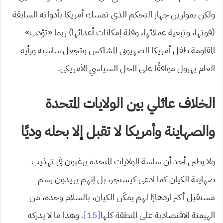
ولكن بموازين جهاز التحكم الذي تمسك أمريكا بأدواته السابقة
(قوتها، وتبعية عملائها، وقلة إمكانات أعدائها) ربما «تؤدب»
المقاومة طفل أمريكا الصهيوني المشاكس وتجعل ساسته ورأيه
العام يهرول موافقًا على الحل السياسي الأمريكي.
الخلاف عائلي بين الولايات المتحدة
والصهاينة وأمريكا لا تقبل إلا بحله وديًا
ولا يظنن أحد أن ساسة الولايات المتحدة يرغبون في تهذيب
صهاينة الكيان كما ادعى كيسنجر، بل إنهم يريدون رسم
مستقبل أكثر ازدهارًا لهم يمكّن الكيان، بالسلام وحده، من
الهيمنة الاقتصادية على المنطقة كلها
[15].
وهذا ما لا يدركه