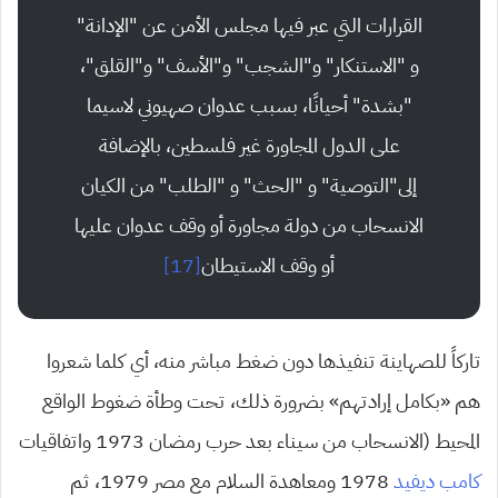
القرارات التي عبر فيها مجلس الأمن عن “الإدانة”
و “الاستنكار” و”الشجب” و”الأسف” و”القلق”،
“بشدة” أحيانًا، بسبب عدوان صهيوني لاسيما
على الدول المجاورة غير فلسطين، بالإضافة
إلى”التوصية” و “الحث” و “الطلب” من الكيان
الانسحاب من دولة مجاورة أو وقف عدوان عليها
أو وقف الاستيطان
[17]
تاركاً للصهاينة تنفيذها دون ضغط مباشر منه، أي كلما شعروا
هم «بكامل إرادتهم» بضرورة ذلك، تحت وطأة ضغوط الواقع
المحيط (الانسحاب من سيناء بعد حرب رمضان 1973 واتفاقيات
كامب ديفيد
1978 ومعاهدة السلام مع مصر 1979، ثم