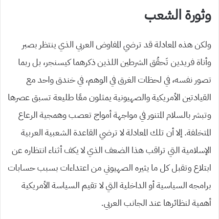
وثورة الشعب
ولكن هذه المعادلة قد ترضي المفاوض العربي الذي ينتظر بصبر
وأناة فريدين تَحقُق الشرطين اللذين ذكرهما كيسنجر، بل ربما
تصور نفسه، في لحظات الغرق في الوهم، في خندق واحد مع
القيادتين الأمريكية والصهيونية يمثلون معًا طليعة تسبق عصرها
وتبشر بالسلام المتنور في مواجهة أمواج تعصب وهمجية الرعاع
المتخلفة. إلا أن تلك المعادلة لا ترضي القاعدة الشعبية العربية
الإسلامية التي تراقب هذا الضعف الذي لا يكف أثناء انتظاره عن
ابتلاع وتقبل كل ما يثيره الصهيوني من اعتداءات بسبب حسابات
برامجه السياسية أو الداخلية التي لا تقيم السياسة الأمريكية
أهمية لنظائرها عند الجانب العربي.