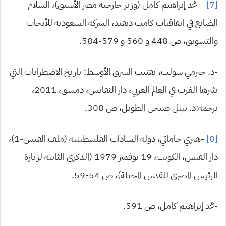
[7]
– محمد إبراهيم كامل (وزير خارجية مصر الأسبق)، السلام
الضائع في اتفاقيات كامب ديفيد، الشركة السعودية للأبحاث
والتسويق، ص 448 و 560 و 579-584.
-د. جيرمي سولت، تفتيت الشرق الأوسط: تاريخ الاضطرابات التي
يثيرها الغرب في العالم العربي، دار النفائس، دمشق، 2011،
ترجمة:د. نبيل صبحي الطويل، ص 308.
[8]
-هنري حاماتي، دولة السادات الفلسطينية (ملف القبس-1)،
دار القبس، الكويت، 19 نوفمبر 1979 (الذكرى الثانية لزيارة
الرئيس المصري للقدس المحتلة)، ص 54-59.
-محمد إبراهيم كامل، ص 591.