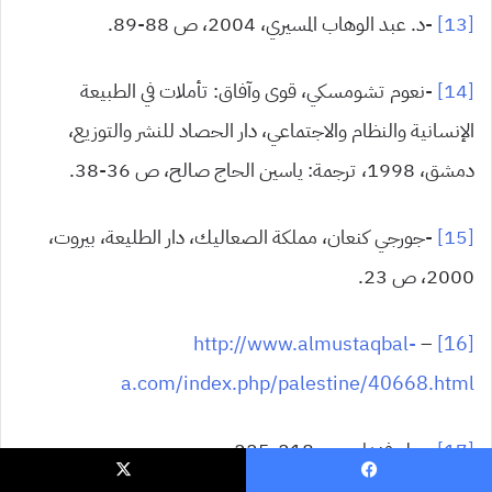
[13]
-د. عبد الوهاب المسيري، 2004، ص 88-89.
[14]
-نعوم تشومسكي، قوى وآفاق: تأملات في الطبيعة
الإنسانية والنظام والاجتماعي، دار الحصاد للنشر والتوزيع،
دمشق، 1998، ترجمة: ياسين الحاج صالح، ص 36-38.
[15]
-جورجي كنعان، مملكة الصعاليك، دار الطليعة، بيروت،
2000، ص 23.
http://www.almustaqbal-
–
[16]
a.com/index.php/palestine/40668.html
[17]
-بول فندلي، ص 218-225.
يسبوك
‫X