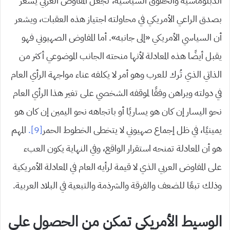
الدبلوماسية والحقوق السياسية، تجعل المفاوض العربي يشعر
بصدق الراعي الأمريكي في محاولته اجتياز هذه العقبات، ويشعر
أن السياسي الأمريكي «إلى جانبه». أما المفاوض الصهيوني فهو
يقبل أيضًا هذه المعادلة لأنها منحته الجانب الموضوعي أكثر من
الذاتي الذي تُرك للعرب وهو أمر لا يكلفه عناء مواجهة الرأي العام
في دولته ويراهن وفقًا لموقفه الشخصي على تغير هذا الرأي العام
نحو اليسار إن كان هو يساريًا أو باتجاهه نحو اليمين إن كان هو
يمينيًا، في ظل إجماع صهيوني لا يتخطى الخطوط الحمر
[9].
المهم
هو أن المعادلة تمنحه استقرار الواقع، وفي النهاية يكون العبء
على المفاوض العربي الذي لا قيمة لرأيه العام في المعادلة الأمريكية
وذلك تبعًا للضعف والفرقة والشرذمة والتبعية في البلاد العربية.
الوسيط الأمريكي تمكن من الحصول على