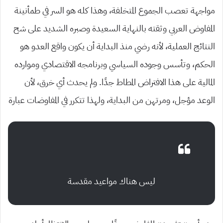
مواجهة تعصب الجموع المتخلفة، وهذا كله هو السر في طمأنينة
المفاوض العربي وثقته بالنهاية السعيدة وصبره الشديد على شح
النتائج العملية، لأنه رضي منذ البداية أن يكون واقع العدو هو
الحكم، وتأسس وجوده السياسي وبرنامجه الاقتصادي وموارده
المالية على هذا الافتراض المطاط جدًا. ولم يحدث أي خرق، لأن
الوعد مؤجل، ومرتهن من البداية، ولهذا تتكرر في المفاوضات عبارة
ليس هناك مواعيد مقدسة