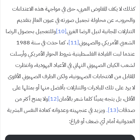
كذلك لا يكف المفاوض العربي، حتى في مواجهة هذه الاعتداءات
والحروب، عن محاولة تجميل صورته في عيون العالم بتقديم
التنازلات المجانية لنيل الرضا الغربي
[10]
وللتعجيل بحصول الرضا
الشعبي الأمريكي والصهيوني
[11]
، كما حدث في سنة 1988
عندما لبت القيادة الفلسطينية شروط الحوار الأمريكي وأرسلت
لشعب الكيان الصهيوني التهاني في الأعياد اليهودية، وانتظرت
المقابل من الانتخابات الصهيونية، ولكن الطرف الصهيوني الأقوى
لا يرد على تلك المبادرات والتنازلات بأفضل منها أو بمثلها على
الأقل، بل يتجه يمينًا كلما شعر بالأمان
[12]
ولا يمنح أكثر من
صدقات
[13].
ويزيد في عنجهيته وعدوانه كعادة النفس البشرية
العدوانية أمام أي ضعف أو فراغ: