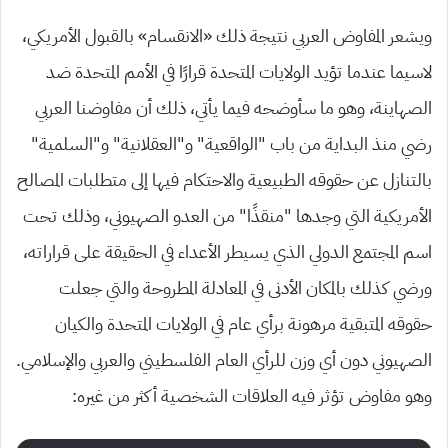
ويشعر المفاوض العربي نتيجة ذلك «الانقسام» بالقبول الأمريكي،
لاسيما عندما تؤيد الولايات المتحدة قرارًا في الأمم المتحدة ضد
الصهاينة، وهو ما سأوضحه فيما يأتي، ذلك أن مفاوضنا العربي
رضي منذ البداية من باب “الواقعية” و”العقلانية” و”السلمية”
بالتنازل عن حقوقه الطبيعية والاحتكام فيها إلى متطلبات المصالح
الأمريكية التي وجدها “منقذًا” من العدو الصهيوني، وذلك تحت
اسم المجتمع الدولي الذي يسيطر الأعداء في الحقيقة على قراراته،
ورضي كذلك بالمكان الأدنى في المعادلة المطروحة والتي جعلت
حقوقه المتبقية مرهونة برأي عام في الولايات المتحدة والكيان
الصهيوني دون أي وزن للرأي العام الفلسطيني والعربي والإسلامي.
وهو مفاوض تؤثر فيه العلاقات الشخصية أكثر من غيره: