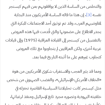
والتخلص من الساسة الذين لا يوافقونهم بمن فيهم كيسنجر
نفسه
[3]
، إن هذا ما قاله الساسة الأمريكيون منذ البداية
لمفاوضيهم العرب، وقد تم توثيق أحد الاجتماعات المبكرة التي
يجدر الاطلاع على مضمونها والتي قُدمت فيها هذه العروض
بالتفصيل من كيسنجر إلى القيادة العراقية (1975) وإلى قيادات
عربية أخرى، ولكن العراقيين لم يتجاوبوا مع تلك العروض
كتجاوب غيرهم على ما أثبته التاريخ فيما بعد.
ومما قد يثير العجب والاستغراب شكوى الأمريكيين من هوة
«الخلاف الأمريكي-الإسرائيلي»، والغضب الصهيوني من شخص
مثل كيسنجر كانت تحليلاتنا السياسية القاصرة تختزله في
خلفيته اليهودية وتصوره مجرد تابع لإسرائيل ومنفذ لرغباتها،
وكأننا نفترض براءة المصالح الأمريكية المستقلة عن مصالح ربيبتها