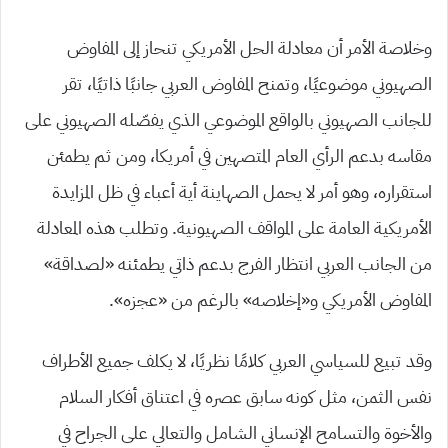
وخلاصة الأمر أن معادلة الحل الأمريكي تنحاز إلى المفاوض
الصهيوني موضوعيًا، وتمنح المفاوض العربي جانبًا ذاتيًا، تقر
للجانب الصهيوني بالواقع الموضوعي الذي يفصّله الصهيوني على
مقاسه بدعم الرأي العام المتصهين في أمريكا، ومن ثم يطمئن
استقراره، وهو أمر لا يحمل الصهاينة أية أعباء في ظل المزايدة
الأمريكية العامة على المواقف الصهيونية. وتطلب هذه المعادلة
من الجانب العربي انتظار الفرج بدعم ذاتي يطمئنه «لصداقة»
المفاوض الأمريكي و«إخلاصه» بالرغم من «عجزه».
وقد تبيع للسياسي العربي كلامًا نظريًا، لا يكلف جميع الأطراف
نفس الثمن، مثل كونه سابق عصره في اعتناق أفكار السلام
والأخوة والتسامح الإنساني الشامل والتعالي على الجراح في