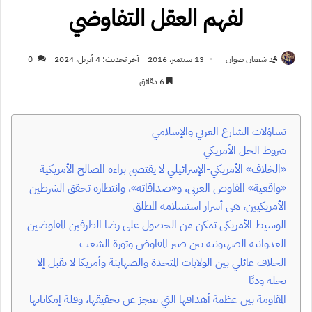
لفهم العقل التفاوضي
محمد شعبان صوان
13 سبتمبر، 2016
آخر تحديث: 4 أبريل، 2024
0
6 دقائق
تساؤلات الشارع العربي والإسلامي
شروط الحل الأمريكي
«الخلاف» الأمريكي-الإسرائيلي لا يقتضي براءة المصالح الأمريكية
«واقعية» المفاوض العربي، و«صداقاته»، وانتظاره تحقق الشرطين
الأمريكيين، هي أسرار استسلامه المطلق
الوسيط الأمريكي تمكن من الحصول على رضا الطرفين المفاوضين
العدوانية الصهيونية بين صبر المفاوض وثورة الشعب
الخلاف عائلي بين الولايات المتحدة والصهاينة وأمريكا لا تقبل إلا
بحله وديًا
المقاومة بين عظمة أهدافها التي تعجز عن تحقيقها، وقلة إمكاناتها