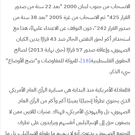
الانسحاب من جنوب لبنان 2000 “بعد 22 سنة من صدور
القرار 425” ثم الانسحاب من غزة 2005 “بعد 38 سنة من
صدور القرار 242″، دون التوقف عن الاعتداء عليها)، هذا مع
استخدام أكبر لحق النقض الجائر ضد 43 قرارًا يدين الكيان
الصهيوني، وإعاقة صدور 57 قرارًا (حتى نهاية 2013) لصالح
الحقوق الفلسطينية
[18]،
المتروكة للمفاوضات و”نضج الأوضاع”
سيء الذكر.
فالمعادلة الأمريكية منذ البداية هي مسايرة الرأي العام الأمريكي
الذي يحتوي تطرفًا إنجيليًا يمينيًا أكبر وأكثر من الرأي العام
الصهيوني، بل واليهودي الأمريكي، فهناك عشرات الملايين ممن لا
يصغون حتى إلى الإسرائيليين أنفسهم ويزايدون على تطرف
المجتمع الصهيوني، بدعوى أنه لا يهمهم ما يقوله الإسرائيلي، بل ما