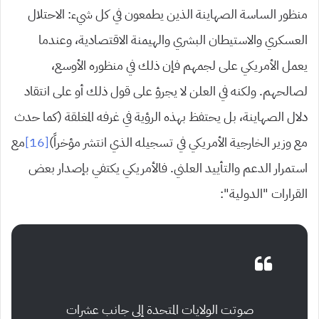
منظور الساسة الصهاينة الذين يطمعون في كل شيء: الاحتلال
العسكري والاستيطان البشري والهيمنة الاقتصادية، وعندما
يعمل الأمريكي على لجمهم فإن ذلك في منظوره الأوسع،
لصالحهم. ولكنه في العلن لا يجرؤ على قول ذلك أو على انتقاد
دلال الصهاينة، بل يحتفظ بهذه الرؤية في غرفه المغلقة (كما حدث
مع وزير الخارجية الأمريكي في تسجيله الذي انتشر مؤخراً)
[16]
مع
استمرار الدعم والتأييد العلني. فالأمريكي يكتفي بإصدار بعض
القرارات “الدولية”:
صوتت الولايات المتحدة إلى جانب عشرات