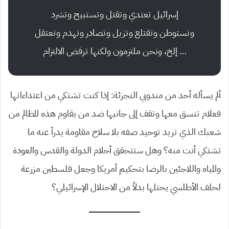
إسرائيل تعتدي وتقتل وتستبيح وتشرد
وتستوطن وتقتلع وتزيل وتصادر وتهدم وتعتقل
… إلخ، ونحن ملتزمون ولكنها ترفض الالتزام
ألم يسأله أحد من مندوبي التجزئة: إذا كنت تشتكي من اعتداءاتها
فعلام تنسق معها وتقف إلى جانبها ضد من يقاوم هذه المظالم من
شعبك الذي تريد توحيد صفه بلا سلاح مقاومة يدرأ عنه ما
تشتكي أنت منه؟ وهل ستتحقق أحلام الدولة والقدس والعودة
والمياه واللاجئين بالرضا بتحكيم أمريكا وجعل فلسطين مزرعة
لحلف الأطلسي يحتلها بدلاً من الاحتلال الإسرائيلي؟