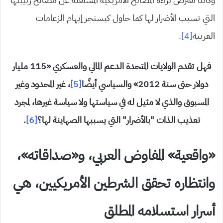
التي تسبب الأضرار لها كما حاول كيسنجر إيهام الزعامات
العربية
[4].
فهل تقدم الولايات المتحدة الدعم المالي والعسكري «115 مليار
دولار حتى سنة 2012» والسياسي أيضًا
[5]
، غير المحدود وغير
المسبوق والذي لا مثيل له في سياستها ولا سياسة غيرها، لمجرد
تعذيب الذات “بالأضرار” التي يسببها الصهاينة لها؟
[6]
.
«واقعية» المفاوض العربي، و«صداقاته»،
وانتظاره تحقق الشرطين الأمريكيين، هي
أسرار استسلامه المطلق