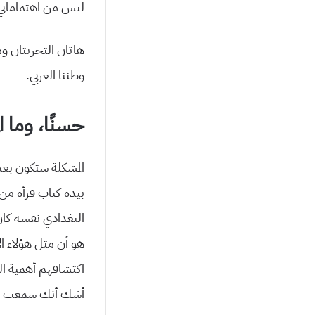
ليس من اهتماماتي؟
هاتان التجربتان وم
وطننا العربي.
حسنًا، وما ا
المشكلة ستكون بعد
بيده كتاب قرأه من 
البغدادي نفسه كان 
هو أن مثل هؤلاء الأ
اكتشافهم أهمية الق
أشك أنك سمعت هذا 