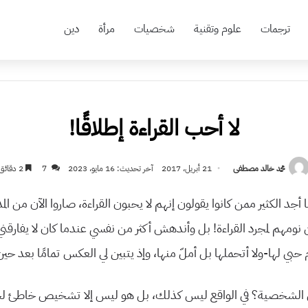
ترجمات
علوم وتقنية
شخصيات
مرأة
دين
لا أحب القراءة إطلاقًا!
محمد خالد مصطفى
21 أبريل، 2017
آخر تحديث: 16 مايو، 2023
7
2 دقائق
أجد الكثير ممن كانوا يقولون إنهم لا يحبون القراءة، صاروا الآن من الم
 نومهم لمجرد القراءة! بل وأندهش أكثر من نفسي عندما كان لا يفارقن
م حبي لها-ولا أتحملها بل أملّ منها، وإذ يتبين لي العكس تمامًا بعد حين
 الشخصية؟ في الواقع ليس كذلك، بل هو ليس إلا تشخيص خاطئ لحال