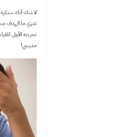
لا شك أنك ستكره ال
تدري ما الهدف منه
تجربته الأولى للقرا
مدرسي!