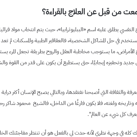
ت من قبل عن العلاج بالقراءة؟
 النفسي يطلق عليه اسم «الببليوثرابيا»، حيث يتم انتخاب مواد قرائي
خدم في حل المشاكل الشخصية، فالعقاقير الطبية والمسكنات لم تعد 
الأمراض، ما يستوجب مخاطبة العقل والروح بطريقة تجعل المرء يستع
جديد وتحفيزه إيجابيًا، حتى يستطيع أن يكون على قدر من القوة والش
لمعرفة والثقافة التي أصبحنا نفتقدها، وبالتالي يصبح الإنسان أكثر دراي
تاريخه ولغته، فلا يكون فارغًا من الداخل، فالشيخ محمود شاكر رحمه
عرف كل شيء عن العالم”.
 كله في وجهة نظري لأنه حدث لي بالفعل هو أن تنتظر مفاجئتك الخاص