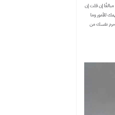
مبالغًا إن قلت إن
مك للأمور وما
 تحرم نفسك من