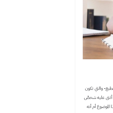
الطبع- والتي تكون
و أثنى عليه شخصٌ
الموضوع أم أنه