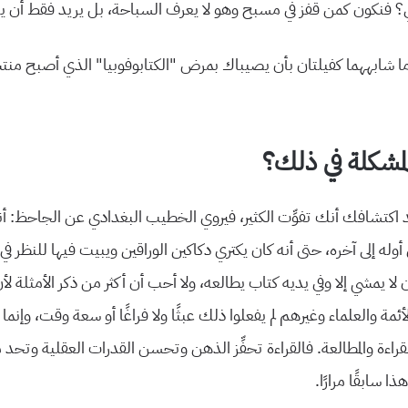
 فنكون كمن قفز في مسبح وهو لا يعرف السباحة، بل يريد فقط أن ي
ا شابههما كفيلتان بأن يصيباك بمرض “الكتابوفوبيا” الذي أصبح منتشر
لمشكلة في ذلك؟
 اكتشافك أنك تفوِّت الكثير، فيروي الخطيب البغدادي عن الجاحظ: أنه
أوله إلى آخره، حتى أنه كان يكتري دكاكين الوراقين ويبيت فيها للنظر 
لا يمشي إلا وفي يديه كتاب يطالعه، ولا أحب أن أكثر من ذكر الأمثلة ل
ئمة والعلماء وغيرهم لم يفعلوا ذلك عبثًا ولا فراغًا أو سعة وقت، وإنما
راءة والمطالعة. فالقراءة تحفِّز الذهن وتحسن القدرات العقلية وتحد من
سابقًا مرارًا.