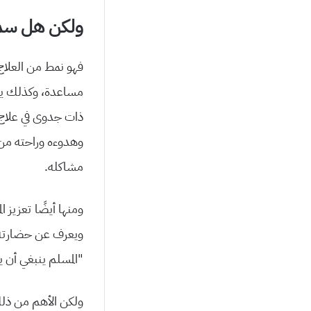
ولكن هل سمع
فهو نمط من العلاج
مساعدة، وكذلك يست
ذات جدوى في علاج 
وهدوءه وراحته من 
مشاكله.
ومنها أيضًا تعزيز ا
ويعرف عن حضارته و
“المسلم ينبغي أن ي
ولكن الأهم من ذلك