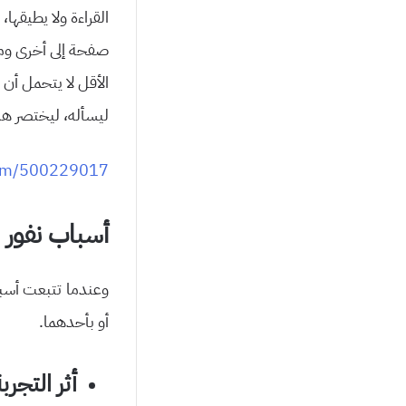
القراءة ولا يطيقه
صفحة إلى أخرى ومن 
الأقل لا يتحمل أن
ليسأله، ليختصر هذه 
y.im/500229017
أسباب نفور 
وعندما تتبعت أسبا
أو بأحدهما.
أثر التجرب