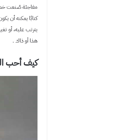
مفاجئة صُنعت خصيصً
كتابًا يمكنه أن ي
يترتب عليه، أو تغ
هذا أو ذاك .
كيف أحب الق