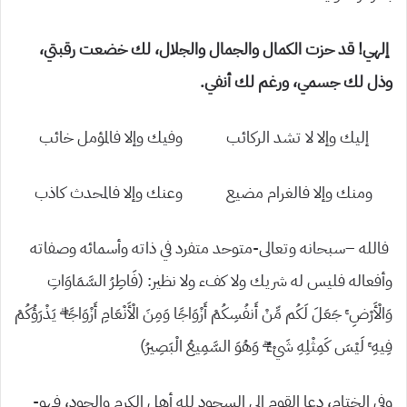
إلهي! قد حزت الكمال والجمال والجلال، لك خضعت رقبتي،
وذل لك جسمي، ورغم لك أنفي.
إليك وإلا لا تشد الركائب وفيك وإلا فالمؤمل خائب
ومنك وإلا فالغرام مضيع وعنك وإلا فالمحدث كاذب
فالله –سبحانه وتعالى-متوحد متفرد في ذاته وأسمائه وصفاته
وأفعاله فليس له شريك ولا كفء ولا نظير: (
فَاطِرُ السَّمَاوَاتِ
وَالْأَرْضِ ۚ جَعَلَ لَكُم مِّنْ أَنفُسِكُمْ أَزْوَاجًا وَمِنَ الْأَنْعَامِ أَزْوَاجًا ۖ يَذْرَؤُكُمْ
فِيهِ ۚ لَيْسَ كَمِثْلِهِ شَيْءٌ ۖ وَهُوَ السَّمِيعُ الْبَصِيرُ
)
وفي الختام، دعا القوم إلى السجود لله أهل الكرم والجود، فهو-