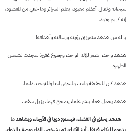
سبحانه وتعالى-أعظم معبود، يعلم السرائر وما خفي من المقصود،
إنه كريم ودود.
يا له من هدهد متميز في رؤيته ورسالته وأهدافه!
هدهد واحد، انتصر للإله الواحد، وجموع غفيرة سجدت لشمس
الظهيرة.
هدهد كان للحقيقة واعيا، وللحق راعيا وللتوحيد داعيا.
هدهد يحمل هما، ينشر علما، يصحح فهما، يزيل سقما.
هدهد يحلق في الفضاء، فيسمع دويا في الأرجاء، ويشاهد ما
يدعوه للبكاء، فينقل أبرز الأنباء، ثم يشخص الداء ويصف الدواء.