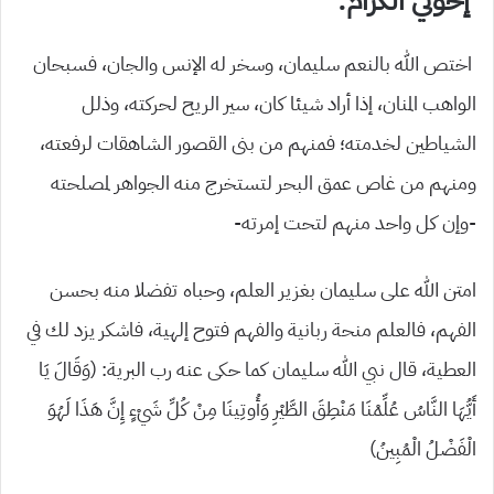
إخوتي الكرام
:
اختص الله بالنعم سليمان، وسخر له الإنس والجان، فسبحان
الواهب المنان، إذا أراد شيئا كان، سير الريح لحركته، وذلل
الشياطين لخدمته؛ فمنهم من بنى القصور الشاهقات لرفعته،
ومنهم من غاص عمق البحر لتستخرج منه الجواهر لمصلحته
-وإن كل واحد منهم لتحت إمرته-
امتن الله على سليمان بغزير العلم، وحباه تفضلا منه بحسن
الفهم، فالعلم منحة ربانية والفهم فتوح إلهية، فاشكر يزد لك في
العطية، قال نبي الله سليمان كما حكى عنه رب البرية: (
وَقَالَ يَا
أَيُّهَا النَّاسُ عُلِّمْنَا مَنْطِقَ الطَّيْرِ وَأُوتِينَا مِنْ كُلِّ شَيْءٍ إِنَّ هَذَا لَهُوَ
الْفَضْلُ الْمُبِينُ)