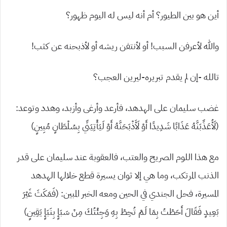
أين هو بين الطيور؟ أم أنه ليس له اليوم ظهور؟
والله لأعرفن السبب! أو لأنتفن ريشه أو لأذبحنه عن كثب!
تالله -إن لم يقدم تبريره-ليرين العجب؟
غضب سليمان على الهدهد، فأرعد وأرغى وأزبد، وهدد وتوعد:
(لَأُعَذِّبَنَّهُ عَذَابًا شَدِيدًا أَوْ لَأَذْبَحَنَّهُ أَوْ لَيَأْتِيَنِّي بِسُلْطَانٍ مُبِينٍ)
مع هذا اللوم الصريح والعتب، فالعقوبة عند سليمان على قدر
الذنب المرتكب، وما هي إلا ثوان يسيرة قطع خلالها الهدهد
المسيرة، فحل الجندي في الحين ومعه الخبر المبين: (فَمَكَثَ غَيْرَ
بَعِيدٍ فَقَالَ أَحَطْتُ بِمَا لَمْ تُحِطْ بِهِ وَجِئْتُكَ مِنْ سَبَإٍ بِنَبَإٍ يَقِينٍ)