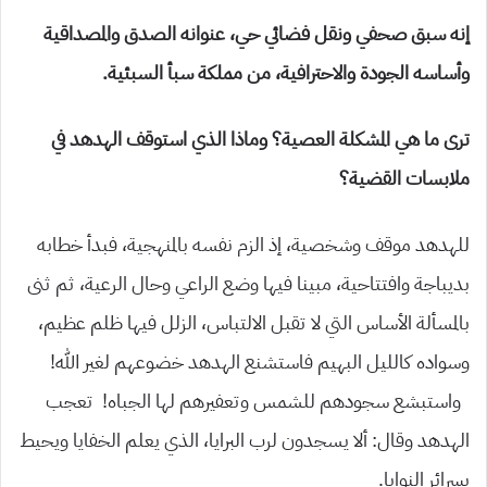
إنه سبق صحفي ونقل فضائي حي، عنوانه الصدق والمصداقية
وأساسه الجودة والاحترافية
، من مملكة سبأ السبئية.
ترى ما هي المشكلة العصية؟ وماذا الذي استوقف الهدهد في
ملابسات القضية؟
للهدهد موقف وشخصية، إذ الزم نفسه بالمنهجية، فبدأ خطابه
بديباجة وافتتاحية، مبينا فيها وضع الراعي وحال الرعية، ثم ثنى
بالمسألة الأساس التي لا تقبل الالتباس، الزلل فيها ظلم عظيم،
وسواده كالليل البهيم فاستشنع الهدهد خضوعهم لغير الله!
واستبشع سجودهم للشمس وتعفيرهم لها الجباه! تعجب
الهدهد وقال: ألا يسجدون لرب البرايا، الذي يعلم الخفايا ويحيط
بسرائر النوايا.