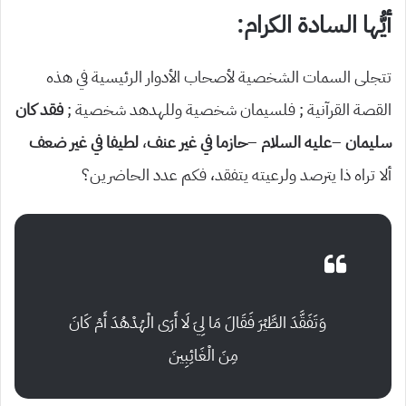
أيُّها السادة الكرام:
تتجلى السمات الشخصية لأصحاب الأدوار الرئيسية في هذه
القصة القرآنية ; فلسيمان شخصية وللهدهد شخصية ;
فقد
كان
سليمان
–
عليه
السلام
–
حازما
في
غير
عنف
،
لطيفا
في غير
ضعف
ألا تراه ذا يترصد ولرعيته يتفقد، فكم عدد الحاضرين؟
وَتَفَقَّدَ الطَّيْرَ فَقَالَ مَا لِيَ لَا أَرَى الْهُدْهُدَ أَمْ كَانَ
مِنَ الْغَائِبِينَ