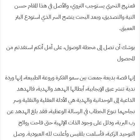
فمنهج التحري يستوجب التروي، والأصل في هذا المقام حسن
النية والتصديق، وبعد البحث يتضح السر الذي استودع البئر
العميق.
يوشك أن نصل إلى محطة الوصول، على أمل أنكم استفدتم من
المحصول
إنها قصة بديعة جمعت بين سمو الفكرة وروعة الطبيعة، إنها وردة
ندية تنشر عبق الإيجابية، أبطالها الهدهد والهدية، فالهدهد
الداعية إلى الوحدانية والهدية هي الأدلة العقلية والنقلية وسر
نجاحهما تنوع الخطاب في الرسالة الوعظية، فقد بلغ الهدهد عن
رب البرية، ودلل على وجود الذات الإلهية حتى فاحت روائح
التوحيد الزكية، فأسلمت بلقيس وأعلنت لله العبودية. وصل