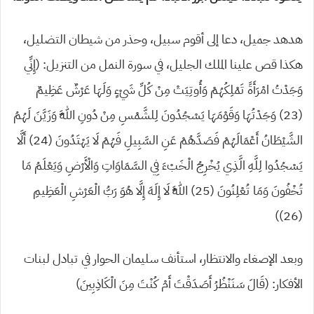
هدهد جميل، دعا إلى أقوم سبيل، وحذر من شيطان التضليل،
هكذا قص علينا الملك الجليل، في سورة النمل من التنزيل: (إِنِّي
وَجَدْتُ امْرَأَةً تَمْلِكُهُمْ وَأُوتِيَتْ مِنْ كُلِّ شَيْءٍ وَلَهَا عَرْشٌ عَظِيمٌ
(23) وَجَدْتُهَا وَقَوْمَهَا يَسْجُدُونَ لِلشَّمْسِ مِنْ دُونِ اللَّهِ وَزَيَّنَ لَهُمُ
الشَّيْطَانُ أَعْمَالَهُمْ فَصَدَّهُمْ عَنِ السَّبِيلِ فَهُمْ لَا يَهْتَدُونَ (24) أَلَّا
يَسْجُدُوا لِلَّهِ الَّذِي يُخْرِجُ الْخَبْءَ فِي السَّمَاوَاتِ وَالْأَرْضِ وَيَعْلَمُ مَا
تُخْفُونَ وَمَا تُعْلِنُونَ (25) اللَّهُ لَا إِلَهَ إِلَّا هُوَ رَبُّ الْعَرْشِ الْعَظِيمِ
(26))
وبعد الإصغاء والانتظار، استأنف سليمان الحوار في تبادل لبنات
الأفكار: (قَالَ سَنَنْظُرُ أَصَدَقْتَ أَمْ كُنْتَ مِنَ الْكَاذِبِينَ)