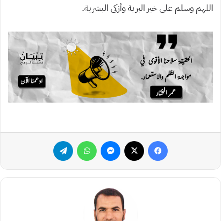
اللهم وسلم على خير البرية وأزكى البشرية.
فيسبوك
‫X
ماسنجر
واتساب
تيلقرام