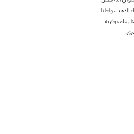
اء الذهب، ولعلنا
لال علمه وقربه
صري.