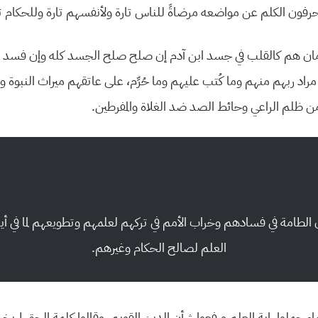
فون الكلم عن مواضعه مرضاةً للناس تارة ولأنفسهم تارة وللحكام تا
 زمان هم كالقلب في جسد ابن آدم إن صلح صلح الجسد كله وإن فسد
اد ربهم منهم وما كُتب عليهم وما حُرِّم، على عاتقهم ميراث النبوة و
ن ظلم الراعي وحائط الصد ضد الغلاة والمفرطين.
 الطامة في فسادهم وخراب الأمم في تركهم لعلمهم وتطويعهم لما في أ
العلم لصالح الحكام وغيرهم.
اء حملوا راية العلم ورفعوا شأن الدين القويم، وقالوا كلمة الحق لم ي