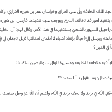
بد الملك الخلافة ولَّى على العراق وخراسان عمر بن هبيرة الفزاري، وكان 
ة بتنفيذ أمور قد تخالف الشرع ويوجب عليه تنفيذها فأرسل ابن هبيرة
احبيل المشهور بالشعبي يستفتيهما في هذا الأمر، وقال لهم: أن الخليفة
عته ويرسل إليَّ أحيانًا بإنفاذ أشياء لا أطمئن لعدالتها فهل تجدان لي في
ً في الدين؟
اً فيه ملاطفة للخليفة ومسايرة للوالي … والبصري ساكت!!
رة وقال: وما تقول يا أبا سعيد؟؟
خَفِ الله في يزيد ولا تخف يزيد في الله، واعلم أن الله عز وجل يمنعك 