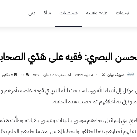
ترجمات
علوم وتقنية
شخصيات
مرأة
دين
حسن البصري: فقيه على هَدْي الصحاب
تابع
ضيوف تبيان
4 مايو، 2017
آخر تحديث: 17 مايو، 2023
0
2 دقائق
على
س موكل إلى أنبياء الله ورسله، يبعث الله النبي في قومه خاصة يأمرهم 
X
م وترقى به أخلاقهم ثم مضت هذه الحقبة.
ياء في بني إسرائيل وجاءهم موسى بالبينات وعيسى بالآيات، وظلَّت هذه 
قنه لهم أحبارهم، فما اختلفوا وانحطوا إلا من بعد ما جاءهم العلم بغيًا