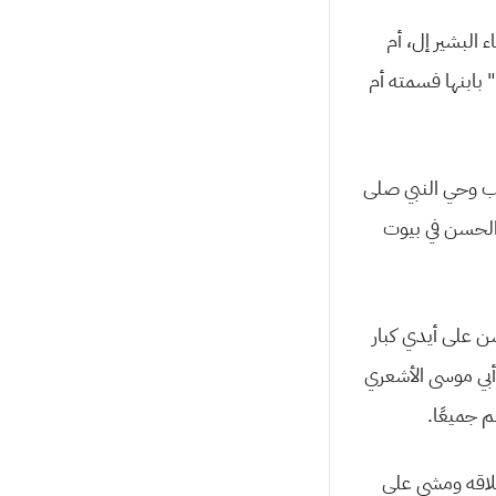
 البشير إل، أم
” بابنها فسمته أم
تب وحي النبي صلى
 الحسن في بيوت
ن على أيدي كبار
بي موسى الأشعري
 جميعًا.
أخلاقه ومشي على