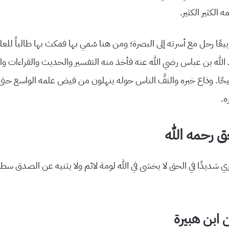
الكثير الكثير.
ربيعًا رحل مع أسرته إلى البصرة؛ ومن هنا سُمي بها فمكث بها طالباً للع
 الله بن عباس رضي الله عنه فأخذ منه التفسير والحديث والقراءات وال
صيحًا. وذاع خبره والتفَّ الناس حوله ينهلون من فيض علمه الواسع حتى أ
ه.
ق رحمه الله
 شديدًا في الحق لا يخشى في الله لومة لائم ولا يثنيه عن الصدق سطو
 ابن هبيرة