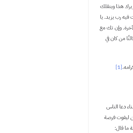
ريرك هذا وينقلك
يه رب يزيد. يا
لآخرة. وإن تك مع
ئنًا من كان في
رامه.
[1]
ناء دعا الناس
يكن ليفوت فرصة
 ما قال: