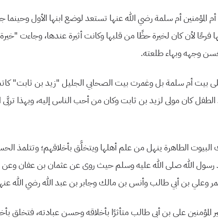
أم المؤمنين أم سلمة رضي الله عنها تستعد لوضع ابنها الأول وحينما جاء
ا فرحًا لأن كان لخيرة حظًا من قلبها وكانت أثيرة عندها، وجاءت “خيرة
ُسن وجهه وبهاء طلعته.
على بيت أم سلمة بل وغمرت بيت الصحابي الجليل “زيد بن ثابت” كا
 الطفل كان مولى لزيد بن ثابت وكان من أحب الناس إليه، وبهذا تربَّى
لبيوت الطاهرة ينهل من علم أهلها ويتخلَّق بأخلاقهم؛ وتتلمذ الحس
رسول الله صلى الله عليه وسلم حيث روى عن عثمان بن عفان وعن أ
مر وعلي بن أبي طالب وأنس بن مالك وجابر بن عبد الله رضي الله عنهم
مير المؤمنين علي بن أبي طالب متأثرًا بأخلاقه وحسن عبادته، فتخلق ب