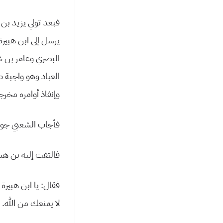
فبعد تولي يزيد بن ع
يرسل إلى ابن هبير
البصري وعامر بن شر
العباد وهو واجبة طا
وإنفاذ أوامره مخرجا
فأجاب الشعبي جواب
فالتفت إليه بن هبي
فقال: يا ابن هبيرة 
لا يمنعك من الله.