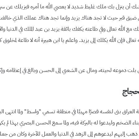
يوشك أن ينزل بك ملك غليظ شديد لا يعصي الله ما أمره فيزيلك عن س
يق قبر حيث لا تجد هناك يزيد وإنما تجد هناك عملك الذي خالفت ف
ك مع الله تعالى وفي طاعته يكفك بائقة يزيد بن عبد الملك في الدنيا وا
تعالى فإن الله يكلك إلى يزيد. واعلم يا ابن هبيرة أنه لا طاعة لمخلوق كا
 بلت دموعه لحيته، ومال عن الشعبي إلى الحسن وبالغ في إعظامه وإك
حجاج
لاية العراق بنى لنفسه قصرًا مهيبًا في منطقة تسمي “واسط” ولما انتهى الب
ناء الضخم وليدعوا له بالبركة فيه، ولما سمع الحسن البصري بهذا لم 
ذهب إليهم ليدعوهم إلى الزهد في الدنيا والعمل للآخرة وكان من جملة