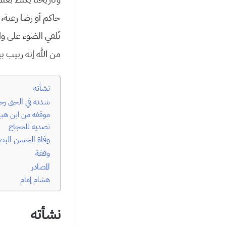
حاكم أو رضا رعية، 
نُلقي الضوء على وا
من الله إنه ربيب 
نشأته
شدته في الحق رحم
موقفه من ابن هبي
تصديه للحجاج
وفاة الحسن البص
وقفة
المصادر
هشام إمام
نشأته