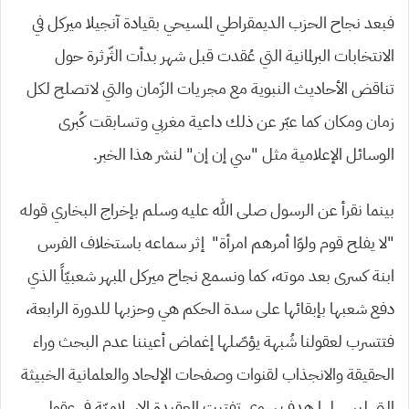
فبعد نجاح الحزب الديمقراطي المسيحي بقيادة آنجيلا ميركل في
الانتخابات البرلمانية التي عُقدت قبل شهر بدأت الثّرثرة حول
تناقض الأحاديث النبوية مع مجريات الزّمان والتي لاتصلح لكل
زمان ومكان كما عبّر عن ذلك داعية مغربي وتسابقت كُبرى
الوسائل الإعلامية مثل “سي إن إن” لنشر هذا الخبر.
بينما نقرأ عن الرسول صلى الله عليه وسلم بإخراج البخاري قوله
“لا يفلح قوم ولوّا أمرهم امرأة” إثر سماعه باستخلاف الفرس
ابنة كسرى بعد موته، كما ونسمع نجاح ميركل المبهر شعبيّاً الذي
دفع شعبها بإبقائها على سدة الحكم هي وحزبها للدورة الرابعة،
فتتسرب لعقولنا شُبهة يؤصّلها إغماض أعيننا عدم البحث وراء
الحقيقة والانجذاب لقنوات وصفحات الإلحاد والعلمانية الخبيثة
التي ليس لها هدف سوى تفتيت العقيدة الإسلاميّة في عقول