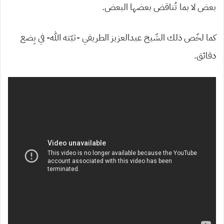
بعض لا بما تُناقض بعضها البعض.
كما لخّص ذلك الشّيخ عبدالعزيز الطريفي -ثبّته الله- في بِضع
دقائق.