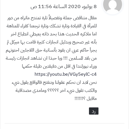
ق
8 يوليو، 2020 الساعة 11:56 ص
و
مقال متناقض جملة وتفصيلاً تارة تمتدح ماتراه من دور
ل
للمرأة في القيادة وتارة تشكك وتارة ترجعنا كقراء للمتاهة
اما ماذكره الحديث هذا بحد ذاته يعيطي انطباع اخر
بأنه غير صحيح وبدليل انجازات كثيرة قامت بها ميركل لم
يجرأ حاكم عربي ان يقود بأنسانية حتى اللاجئين احتوتهم
من بلاد المسلمين !!! ويا حبذا ان تشاهد انجازات رئيسة
وزراء نيوزلندا في اقل من دقيقتين طيلة حكمها
https://youtu.be/VGy5eylC-c4
نحن لابد ان نحكم عقولنا وننفتح فالواقع يقول شيء
والكتب تقول شيء اخر ؟؟؟؟؟ ومامدى مصداقية
ماقيل ؟!!!!!!
رد