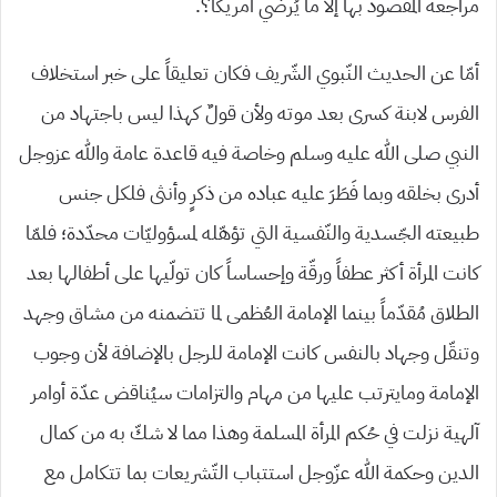
مراجعة المقصود بها إلاّ ما يُرضي أمريكا؟.
أمّا عن الحديث النّبوي الشّريف فكان تعليقاً على خبر استخلاف
الفرس لابنة كسرى بعد موته ولأن قولٌ كهذا ليس باجتهاد من
النبي صلى الله عليه وسلم وخاصة فيه قاعدة عامة والله عزوجل
أدرى بخلقه وبما فَطَرَ عليه عباده من ذكرٍ وأنثى فلكل جنس
طبيعته الجّسدية والنّفسية التي تؤهّله لمسؤوليّات محدّدة؛ فلمّا
كانت المرأة أكثر عطفاً ورقّة وإحساساً كان تولّيها على أطفالها بعد
الطلاق مُقدّماً بينما الإمامة العُظمى لما تتضمنه من مشاق وجهد
وتنقّل وجهاد بالنفس كانت الإمامة للرجل بالإضافة لأن وجوب
الإمامة ومايترتب عليها من مهام والتزامات سيُناقض عدّة أوامر
آلهية نزلت في حُكم المرأة المسلمة وهذا مما لا شكّ به من كمال
الدين وحكمة الله عزّوجل استتباب التّشريعات بما تتكامل مع