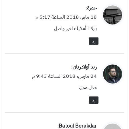
ي
حمزة
:
ق
18 مايو، 2018 الساعة 5:17 م
و
بارك الله فيك اخي واصل
ل
رد
ي
زيد أولادزيان
:
ق
24 مارس، 2018 الساعة 9:43 م
و
مقال مميز.
ل
رد
ي
Batoul Berakdar
: