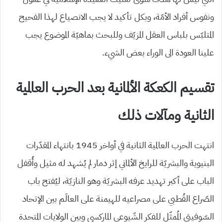
ونفوس أفراد الأمّة، وبكل تأكيد لا يجب الانصياع لهذا الفحيح
المتلبّس بلباس العقل المزيّف وللبحث بماهيّة الموضوع يجب
علينا العودة الى الوراء بعض الشيء.
تقسيم الكعكة الألمانية بعد الحرب العالمية
الثانية ومآلات ذلك
انتهت الحرب العالمية الثانية في أواخر 1945 بانتهاء المقدّرات
البنيوية والبشريّة للرايخ الألماني إثر دمار لم يُشهد له مثيل وأُقفل
الباب على أكبر تهديد عرفه البشريّة وهو النازيّة، ليُفتح باب
الصّراع القُطبي على مصراعيه للهيمنة على العالَم بين الإتحاد
السّوفيتي المُمثّل للفكر الشّيوعي الماركسي وبين الولايات المتحدة