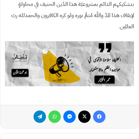
بتشكيكهم الدائم بمشروعيّة هذا الدّين الحنيف في محاولةٍ
لإيقاف هذا المدّ والله مُتمُّ نوره ولو كره الكافرون والحمدلله ربّ
العالمين.
فيسبوك
‫X
ماسنجر
واتساب
تيلقرام