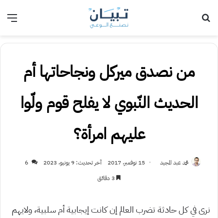
بحث عن
الق
من نصدق ميركل ونجاحاتها أم
الحديث النّبوي لا يفلح قوم ولّوا
عليهم امرأة؟
محمد عبد المجيد
15 نوفمبر، 2017
آخر تحديث: 9 يونيو، 2023
6
3 دقائق
نرى في كل حادثة تضرب العالم إن كانت إيجابية أم سلبية، ولايهم