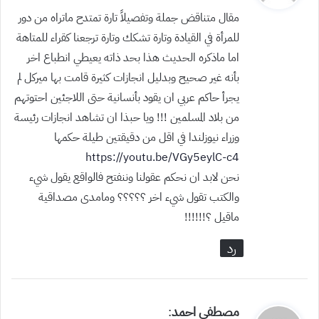
و
مقال متناقض جملة وتفصيلاً تارة تمتدح ماتراه من دور
ل
للمرأة في القيادة وتارة تشكك وتارة ترجعنا كقراء للمتاهة
اما ماذكره الحديث هذا بحد ذاته يعيطي انطباع اخر
بأنه غير صحيح وبدليل انجازات كثيرة قامت بها ميركل لم
يجرأ حاكم عربي ان يقود بأنسانية حتى اللاجئين احتوتهم
من بلاد المسلمين !!! ويا حبذا ان تشاهد انجازات رئيسة
وزراء نيوزلندا في اقل من دقيقتين طيلة حكمها
https://youtu.be/VGy5eylC-c4
نحن لابد ان نحكم عقولنا وننفتح فالواقع يقول شيء
والكتب تقول شيء اخر ؟؟؟؟؟ ومامدى مصداقية
ماقيل ؟!!!!!!
رد
ي
مصطفى احمد
: