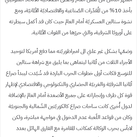
بأخذ 10% من المُقدّرات الصّناعية والاقتصاديّة الألمانيّة، ومع
نشوة ستالين العسكريّة أمام العالم حيث كان قد أكمل سيطرته
على أوروبّا الشرقية، والتي حررّها من القوات الألمانية.
وضمّها بشكل غير علني الى امبراطوريّته مما دفع أمريكا لتوحيد
الأجزاء الثلاث من ألمانيا ليتماهى بما يليق مع شراهة ستالين
للتوسع فكانت أولى خطوات الحرب الباردة قد شُيّدت ليبدأ صراع
ألمانيا الشرقيّة والغربيّة الحضاري والتكنولوجي والاقتصادي لإظهار
قوة كل طرف وإنجازاته على جميع الأصعدة أمام العالم بالإضافة
لدول أُخرى كانت ساحات صراع كالكوريّتين الشّمالية والجنوبيّة
وكان من قواعد اللّعبة عدم الدخول في مواجهة مباشرة، ولكن
لابأس بحرب الوكالة كمكاتب المقامرة مع الفارق الهائل بعدد