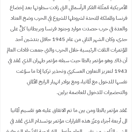
الأمريكية مُمثّلة الفكر الرأسمالي التي زادت سطوتها بعد إخضاع
فرنسا والمملكة المتحدة لشروطها للشروع في الحرب وضخ العتاد
والعدة في حرب حصدت موارد وجنود فرنسا وبريطانيا كلٌّ على
حدى، وكان الشهر الثاني من عام 1945 حافل بتدشين أحد
المؤتمرات الثلاث الرئيسية خلال الحرب والتي جمعت قادات العالم
آن ذاك وهو مؤتمر يالطا حيث سبقه مؤتمر طهران الذي عُقد في
1943 لتعزيز التعاون العسكري وتحذير تركيا إذا ما سوّغت
نفسها للدخول مع ألمانيا، ومع بوادر انهيار الرايخ الألماني
والتحضيرات للدخول للعاصمة برلين.
عُقد مؤتمر يالطا ومن بين ما تم الاتفاق عليه هو تقسيم ألمانيا
الى أربعة أجزاء وعزّز هذه القرارات مؤتمر بوتسدام الذي عُقد في
الشهر الثّامن من نفس العام وأعطى الصّلاحية للاتّحاد السّوفيتي