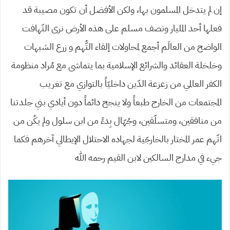
إن لم يتدخل المسلمون بها، ولكن الأفضل أن تكون مصيبة قد
فعلها أحد المليار ونصف مسلم على هذه الأرض نرى التّهافت
الواضح من العالَم أجمع لمحاولات إلقاء التُّهم و زرع الشبهات
وخلخلة العقائد والشرائع الإسلامية بما يتماشى مع مُراد منظومة
الكفر العالمي من زعزعة الدّين داخليّاً بالتوازي مع تغريب
المجتمعات من الخارج طبعاً ولا ينجح دائماً دون أيادي بني جلدتنا
من منافقين، ومتسلّقين، وجُهّال بِدءً من ابن سلول ولم يكُن من
اتّهم عمر المختار بالخارجّية لجهاده الاحتلال الإيطالي آخرهم فكما
جيء في مدارج السالكين لابن القيم رحمه الله