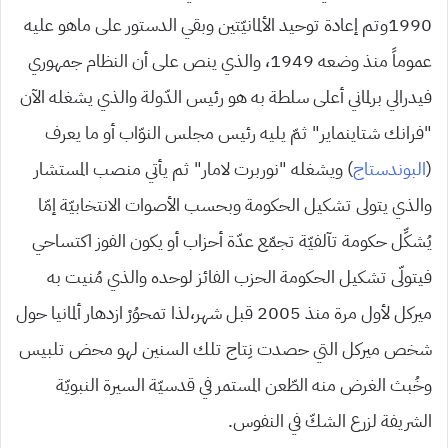
1990وتم إعادة توحيد الألمانيّتين وبقي الدستور على ماهو عليه
عموماً منذ وضعه 1949، والذي ينص على أن النظام جمهوري
فيدرالي برلماني أعلى سلطة به هو رئيس الدّولة والذي يشغله الآن
“فرانك شتاينماير” ثمّ يليه رئيس مجلس النوّاب أو ما يعرف
(
البوندستاج
) ويشغله “نوربرت لامار” ثم يأتي منصب المستشار
والذي يتولى تشكيل الحكومة وبحسب الأصوات الانتخابيّة إمّا
يُشكِّل حكومة تآلفيّة تجمّع عدّة أحزاب أو يكون الفوز اكتساحي
فيتولّى تشكيل الحكومة الحزب الفائز لوحده والذي مُنيت به
ميركل لأول مرة منذ 2005 قبل شهر،لذا تمحوُرْ ازدهار ألمانيا حول
شخص ميركل التي حصدت نِتاج تلك السنين لهو محض تلبيس
وخُبث الغرض منه الطّعن المستمر في قدسيّة السيرة النبويّة
الشريفة لزرع الشكّ في النفوس.