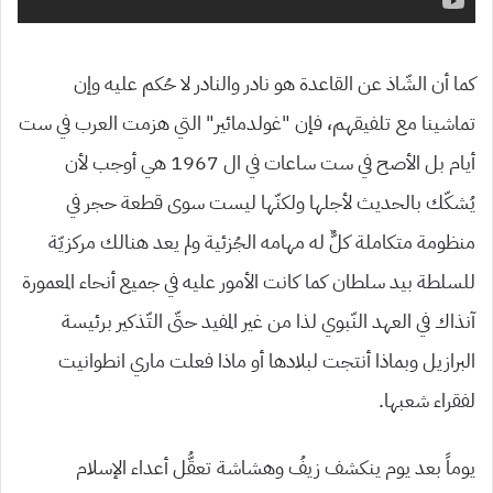
كما أن الشّاذ عن القاعدة هو نادر والنادر لا حُكم عليه وإن
تماشينا مع تلفيقهم، فإن “غولدمائير” التي هزمت العرب في ست
أيام بل الأصح في ست ساعات في ال 1967 هي أوجب لأن
يُشكّك بالحديث لأجلها ولكنّها ليست سوى قطعة حجر في
منظومة متكاملة كلٌّ له مهامه الجُزئية ولم يعد هنالك مركزيّة
للسلطة بيد سلطان كما كانت الأمور عليه في جميع أنحاء المعمورة
آنذاك في العهد النّبوي لذا من غير المفيد حتّى التّذكير برئيسة
البرازيل وبماذا أنتجت لبلادها أو ماذا فعلت ماري انطوانيت
لفقراء شعبها.
يوماً بعد يوم ينكشف زيفُ وهشاشة تعقُّل أعداء الإسلام