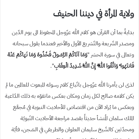
ولاية المرأة في ديننا الحنيف
بدايةً بما أن القرآن هو كلام الله عزّوجل المحفوظ الى يوم الدّين
ومصدر الشّريعة والتّشريع الأول والأخير فعندما يقول سبحانه
وتعالى في سورة الحشر “
وَمَا آتَاكُمُ الرَّسُولُ فَخُذُوهُ وَمَا نَهَاكُمْ عَنْهُ
فَانتَهُوا ۚ وَاتَّقُوا اللَّهَ ۖ إِنَّ اللَّهَ شَدِيدُ الْعِقَابِ
“.
لذى لن يأمرنا الله عزّوجل باتّباع كلام رسوله المبعوث للعالمين ما لم
يكن كلامه صالح لكل زمان ومكان بعكس ماتفوّه به ذلك الدّاعية
وبعكس ما يُراد الآن من اقتصاص للأحاديث النبوية في مُجمَّع
الملك سلمان المُنشأ حديثاً بقصد مراجعة الأحاديث النّبويّة
ومحدّثين كالشّيخ سليمان العلوان والطريفي في السّجن، فأيّة