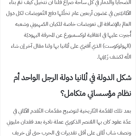
الضحايا والدمار في كل ساحة صراع فلنا أن نتخيل كيف تمّ بناء
الألمانيّتين في غضون أربعين عام تخلّلها دفع التّعويضات لكل دول
العالم بالإضافة الى تعويضات خاصة للكيان الصّهيوني وشعبه
أُجبرت عليها في اتفاقية لوكسمبورغ عن المحرقة اليهوديّة
(الهولوكوست) الذي اُفتري على ألمانيا بها ولنا مقال آخر إن شاء
الله لكشف زَيْفِها.
شكل الدولة في ألمانيا دولة الرجل الواحد أم
نظام مؤسساتي متكامل؟
بعد تلك المقدّمة التّاريخية لتوضيح مقدّمات التّقدم الألماني في
عدّة عقود كان بها العُنصر الذكوري عملة نادرة بعد فقدان مليوني
ونصف شاب ألماني على أقل تقديرات في الحرب حتى أتى خريف