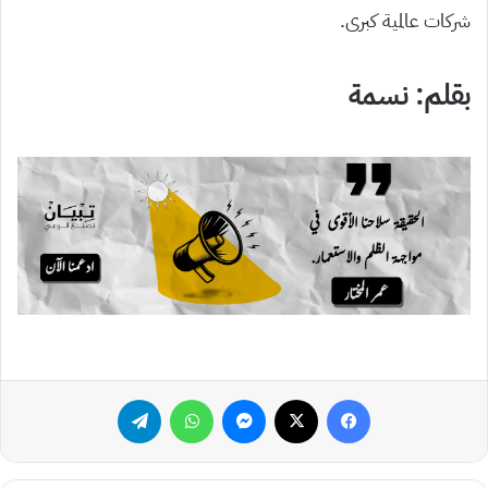
شركات عالمية كبرى.
بقلم: نسمة
فيسبوك
‫X
ماسنجر
واتساب
تيلقرام