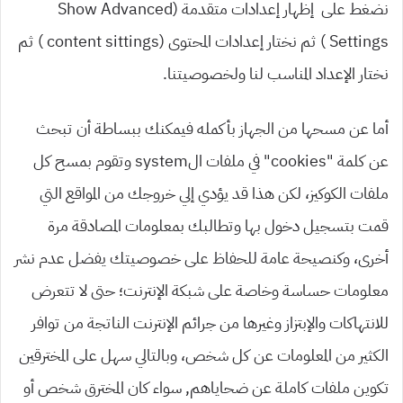
نضغط على إظهار إعدادات متقدمة (Show Advanced
Settings ) ثم نختار إعدادات المحتوى (content sittings ) ثم
نختار الإعداد المناسب لنا ولخصوصيتنا.
أما عن مسحها من الجهاز بأكمله فيمكنك ببساطة أن تبحث
عن كلمة “cookies” في ملفات الsystem وتقوم بمسح كل
ملفات الكوكيز، لكن هذا قد يؤدي إلي خروجك من المواقع التي
قمت بتسجيل دخول بها وتطالبك بمعلومات المصادقة مرة
أخرى، وكنصيحة عامة للحفاظ على خصوصيتك يفضل عدم نشر
معلومات حساسة وخاصة على شبكة الإنترنت؛ حتى لا تتعرض
للانتهاكات والإبتزاز وغيرها من جرائم الإنترنت الناتجة من توافر
الكثير من المعلومات عن كل شخص، وبالتالي سهل على المخترقين
تكوين ملفات كاملة عن ضحاياهم, سواء كان المخترق شخص أو