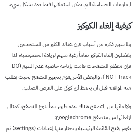
المعلومات الحساسة التي يمكن استغلالها فيما بعد بشكل سيء.
كيفية إلغاء الكوكيز
ولما سبق ذكره من أسباب فإن هناك الكثير من المستخدمين
يفضلون إلغاء الكوكيز تماماً رغبة منهم لزيادة الخصوصية، لذا
فإن معظم المتصفحات قامت بإتاحة خاصية عدم التتبع (DO
NOT Track )، والبعض الآخر يقوم بتجهيز المتصفح بحيث يطلب
منه الموافقة قبل أن يحفظ أي كوكي على القرص الصلب.
ولإلغائها من المتصفح هناك عدة طرق تبعاً لنوع المتصفح، كمثال
لإلغائها من متصفح googlechrome:
نقوم بفتح القائمة الرئيسية ونختار منها إعدادات (settings) ثم