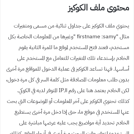
محتوى ملف الكوكيز
يحتوي ملف الكوكيز على جداول ثنائية من مسمى ومتغيرات
مثال “firstname :samy “وغيرها من المعلومات الخاصة بكل
مستخدم، فعند فتح المستخدم لموقع ما للمرة الثانية يقوم
الخادم بإستدعاء تلك المتغيرات للتعامل مع المستخدم على
أساسها. فهنا تساعد الكوكيز فى عملية الدخول للمواقع مرة أخرى
بدون طلب معلومات المصادقة مثل كلمة السر في كل مرة دخول،
لكن الخادم يعتمد هنا على رقم الـIP المتوفر لديه في الكوكي.
كذلك تحتوي الكوكيز على آخر المعلومات أو الموضوعات التي بحث
عنها المستخدم في موقع ما، حتى إذا دخل مرة أخرى يستطيع
الخادم تحديد أية مواضيع يجب عليه عرضها مباشرة على
المستخدم؛ لتوفير وقت البحث مرة أخرى في أنحاء الموقع. كذلك