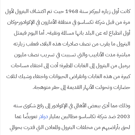
كانت أول زياره لبيركنز سنة 1968 حيث تم اكتشاف البترول لأول
مرة من قبل شركة تكساسو في منطقة الأمازون في الإكوادور-وكان
أول انطباع له عن البلد بانها مسالمة ونقية-. أما اليوم فيمثل
البترول ما يقرب من نصف صادرات هذه البلاد، فعقب زيارته
مباشرة مدت الأنابيب والتي تسببت في تسريب نصف مليون
برميل من البترول إلى الغابات المطيرة؛ أدت إلى اختفاء مساحات
كبيرة من هذه الغابات وانقراض الحيوانات واختفاء وشيك لثلاث
حضارات وتحولت الأنهار القديمة إلى حفر متوهجة.
وذلك مما أدى ببعض الأهالي في الإكوادور إلى رفع شكوى سنه
2003 ضد شركة تكاساسو مطالبين بمليار
دولار
تعويضًا عما
لحق بأراضيهم من مخلفات البترول والمعادن التي قدرت بحوالي