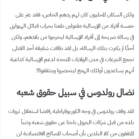
ولكن السكان المحليون كان لهم ردهم الخاص، فقد عثر على
خمسة أفراد من الإرسالية مقتولين طعنا بحراب قبائل الهيوارني
في رسالة صريحة إلى أفراد الإرسالية ليخرجوا من بلادهم، ولكن
أحدًا لم يكترث بتلك الرسالة، بل لقد طافت شقيقة أحد القتلى
تجمع التبرعات في مدن الولايات المتحدة لدعم الإرسالية كداعية
أنهم يساعدون أولئك الهمج ليتحضروا ويتثقفوا!!
نضال رولدوس في سبيل حقوق شعبه
لقد وقف رولدوس في وجه الكوربوقراطية رافضا استغلال ثروات
بلده من قبل شركات البترول باحثا عن حقوق شعبه وتنبأ
المثقفون من كلا البلدين بأن أصحاب المصالح الاقتصادية لن