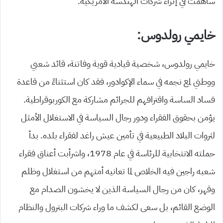
ساهمت في إثراء شركات الهندسة الأمريكية.
خايمي رولدوس:
خايمي رولدوس، شخصية قيادية قوية وفاتنة، قائد شعبي
ووطني لمع نجمه في سماء الإكوادور، فقد كان استثناءً من قاعدة
فساد الساسة واقترافهم للجرائم مشاركة مع الكوربوقراطية.
يؤمن بحقوق الفقراء ودور رجال السياسة في الاستغلال الأمثل
لثروات البلاد الطبيعية في تأمين عيش راغد لفقراء بلده. بدأ
حملته الانتخابية للرئاسة في عام 1978، واشرأبت أعناق فقراء
شعبه راجين فيه الخلاص لما تعانيه أمتهم من استغلال وظلم
وقهر، كان من رجال السياسة الذين لا يخشون الصدام مع
الوضع القائم، بل سعى لكشف ما وراء شركات البترول والنظام