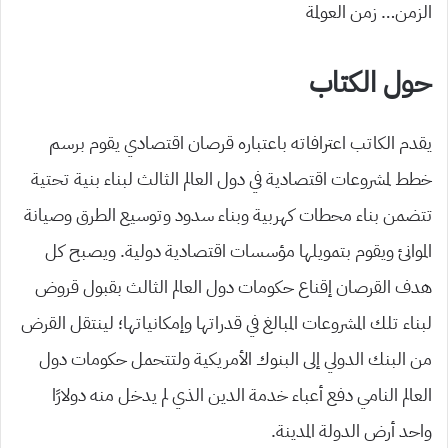
الزمن… زمن العولمة
حول الكتاب
يقدم الكاتب اعترافاته باعتباره قرصان اقتصادي يقوم برسم
خطط لمشروعات اقتصادية في دول العالم الثالث لبناء بنية تحتية
تتضمن بناء محطات كهربية وبناء سدود وتوسيع الطرق وصيانة
الموانئ ويقوم بتمويلها مؤسسات اقتصادية دولية. ويصبح كل
هدف القرصان إقناع حكومات دول العالم الثالث بقبول قروض
لبناء تلك المشروعات المبالغ في قدراتها وإمكانياتها؛ لينتقل القرض
من البنك الدولي إلى البنوك الأمريكية ولتتحمل حكومات دول
العالم النامي دفع أعباء خدمة الدين الذي لم يدخل منه دوﻻرًا
واحد أرض الدولة المدينة.