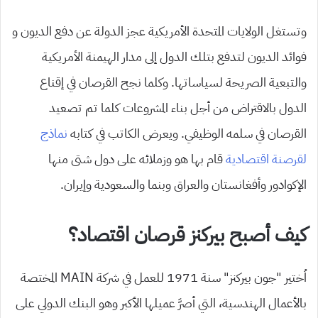
وتستغل الوﻻيات المتحدة الأمريكية عجز الدولة عن دفع الديون و
فوائد الديون لتدفع بتلك الدول إلى مدار الهيمنة الأمريكية
والتبعية الصريحة لسياساتها. وكلما نجح القرصان في إقناع
الدول بالاقتراض من أجل بناء المشروعات كلما تم تصعيد
القرصان في سلمه الوظيفي. ويعرض الكاتب في كتابه
نماذج
لقرصنة اقتصادية
قام بها هو وزملائه على دول شتى منها
الإكوادور وأفغانستان والعراق وبنما والسعودية وإيران.
كيف أصبح بيركنز قرصان اقتصاد؟
اُختير “جون بيركنز” سنة 1971 للعمل في شركة MAIN المختصة
بالأعمال الهندسية، التي أصرَّ عميلها الأكبر وهو البنك الدولي على