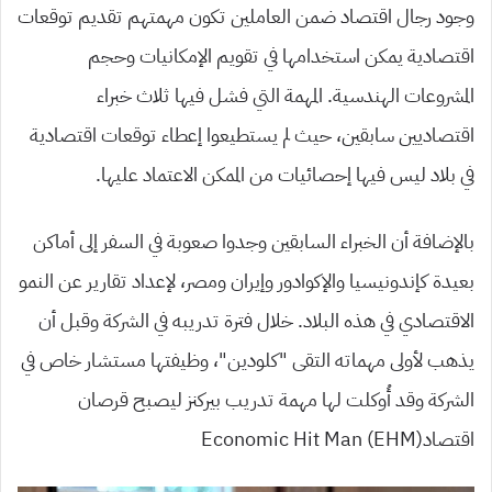
وجود رجال اقتصاد ضمن العاملين تكون مهمتهم تقديم توقعات
اقتصادية يمكن استخدامها في تقويم الإمكانيات وحجم
المشروعات الهندسية. المهمة التي فشل فيها ثلاث خبراء
اقتصاديين سابقين، حيث لم يستطيعوا إعطاء توقعات اقتصادية
في بلاد ليس فيها إحصائيات من الممكن الاعتماد عليها.
بالإضافة أن الخبراء السابقين وجدوا صعوبة في السفر إلى أماكن
بعيدة كإندونيسيا والإكوادور وإيران ومصر، لإعداد تقارير عن النمو
الاقتصادي في هذه البلاد. خلال فترة تدريبه في الشركة وقبل أن
يذهب لأولى مهماته التقى “كلودين”، وظيفتها مستشار خاص في
الشركة وقد أُوكلت لها مهمة تدريب بيركنز ليصبح قرصان
اقتصادEconomic Hit Man (EHM)