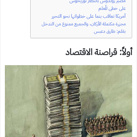
مصير رولدوس بانتظار توريخوس
على خطى المُعلم
أمريكا تعاقب بنما على خطواتها نحو التحرر
مجزرة مكتملة الأركان، والجميع ممنوع من التدخل
بقلم: طارق دعبس
أولاً: قراصنة الاقتصاد