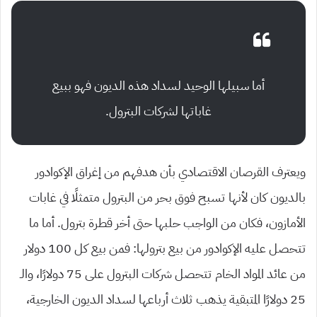
أما سبيلها الوحيد لسداد هذه الديون فهو ببيع
غاباتها لشركات البترول.
ويعترف القرصان الاقتصادي بأن هدفهم من إغراق الإكوادور
بالديون كان لأنها تسبح فوق بحر من البترول متمثلًا في غابات
الأمازون، فكان من الواجب حلبها حتى أخر قطرة بترول. أما ما
تتحصل عليه الإكوادور من بيع بترولها: فمن بيع كل 100 دولار
من عائد المواد الخام تتحصل شركات البترول على 75 دولارًا، والـ
25 دولارًا المتبقية يذهب ثلاث أرباعها لسداد الديون الخارجية،