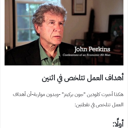
أهداف العمل تتلخص في اثنين
هكذا أخبرت كلودين “جون بركينز” -وبدون مواربة-أن أهداف
العمل تتلخص في نقطتين:
أولًا: