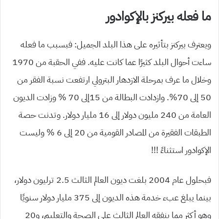
ما فعله بيركنز بالإكوادور
ويعترف بيركنز بتأثيره على هذا البلد الجميل: فبسبب ما فعله
ساءت أحوال البلد كثيرًا عما كانت عليه. ففي الحقبة من 1970
وخلال ما عرف بمرحلة الازدهار البترولي ارتفعت نسبة الفقر من
50 إلى 70%. وازدادت البطالة من 15إلى 70 % وزادت الديون
العامة من 240 مليون دولار إلى 16 مليار دولار. وتدنت حصة
الطبقات الفقيرة من المصادر القومية من 20 إلى 6 % وليست
الإكوادور استثناءً !!!
فبحلول عام 2004 بلغت ديون العالم الثالث 2.5 ترليون دولار،
بينما يبلغ عبء خدمة هذه الديون إلى 375 مليار دولار سنويًا
وهو أكثر مما ينفقه العالم الثالث على الصحة والتعليم، و20