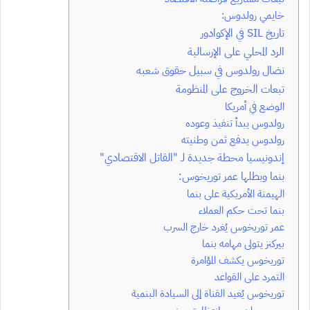
خايمي رولدوس:
تاريخ SIL في الإكوادور
الرد المحلي على الإرسالية
نضال رولدوس في سبيل حقوق شعبه
تبعات الخروج على المنظومة
الوضع في أمريكا
رولدوس يبدأ تنفيذ وعوده
رولدوس يدفع ثمن وطنيته
إندونيسيا محطة جديدة لـ “القاتل الاقتصادي”
بنما وبطلها عمر توريخوس:
الهيمنة الأمريكية على بنما
بنما تحت حكم العملاء
عمر توريخوس يُغرد خارج السرب
بيركنز يتولى مهامه بنما
توريخوس يكشف المؤامرة
التمرد على القواعد
توريخوس يُعيد القناة إلى السيادة البنمية