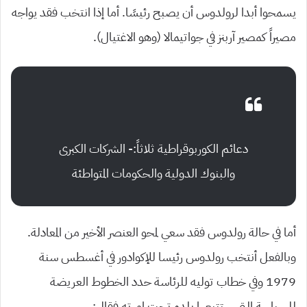
يسمحوا أبدا لرولدوس أن يصبح رئيسًا. أما إذا انتخب فقد يواجه
مصيراً كمصير آربنز في جواتيمالا (وهو الاغتيال).
دعائم الكوربوقراطية ثلاثاً:- الشركات الكبرى
والبنوك الدولية والحكومات المتواطئة
أما في حالة رولدوس فقد سعي لمحو العنصر الأخير من المعادلة.
وبالفعل أنتخب رولدوس رئيسا للإكوادور في أغسطس سنة
1979 وفي خطاب توليه للرئاسة حدد الخطوط العريضة
للسياسة التي ستتبعها بلده تحت إمرته فقال: