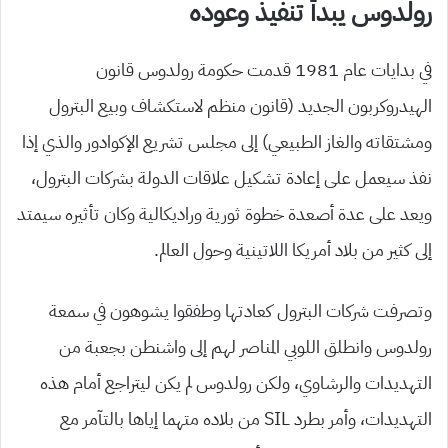
رولدوس يبدأ تنفيذ وعوده
في بدايات عام 1981 قدمت حكومة رولدوس قانون
الهيدروكربون الجديد (قانون منظم لاستكشاف وبيع البترول
ومشتقاته والغاز الطبيعي) إلى مجلس تشريع الإكوادور والذي إذا
نفذ سيعمل على إعادة تشكيل علاقات الدولة بشركات البترول،
ويعد على عدة أصعدة خطوة ثورية وراديكالية وكان تأثيره سيمتد
إلى كثير من بلاد أمريكا اللاتينية وحول العالم.
وتصرفت شركات البترول كعادتها وطفقوا يشوهون في سمعة
رولدوس وانطلق اللوبي المناصر لهم إلى واشنطن بجعبة من
التهديدات والرشاوي، ولكن رولدوس لم يكن ليتراجع أمام هذه
التهديدات، وأمر بطرد SIL من بلاده متهما إياها بالتآمر مع