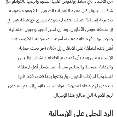
من الأشياء التي سلط رولدوس عليها الضوء واتهمها بالتواطؤ مع
شركات البترول كان معهد اللغويات الصيفي SIL وهو مجموعة
تبشيرية إنجيلية، عملت هذه المجموعة بتوسع مع قبيلة هيوارني
في منطقة حوض الأمازون، وما إن أعلن الجيولوجيون احتمالية
وجود بترول في منطقة معينة، أسرعت مجموعة SIL وشجعت
أهل هذه المنطقة على الانتقال إلى مكان آخر تحت حماية
الإرسالية على وعد بأن تمنحهم الطعام والشراب والملبس
والرعاية الصحية والتعليم مجاناً، مما يضطر أهل المنطقة
لتسليمها لشركات البترول، ولم يكتفوا بهذا فقط، فقد كانوا
يقدمون لهم طعامًا ممزوجًا بمواد تسبب الإسهال، ثم يقدمون
لهم الأدوية التي تعالج هذا الإسهال.
الرد المحلي على الإرسالية