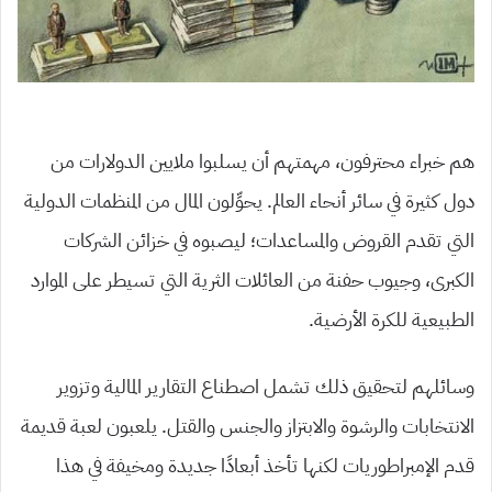
هم خبراء محترفون، مهمتهم أن يسلبوا ملايين الدولارات من
دول كثيرة في سائر أنحاء العالم. يحوِّلون المال من المنظمات الدولية
التي تقدم القروض والمساعدات؛ ليصبوه في خزائن الشركات
الكبرى، وجيوب حفنة من العائلات الثرية التي تسيطر على الموارد
الطبيعية للكرة الأرضية.
وسائلهم لتحقيق ذلك تشمل اصطناع التقارير المالية وتزوير
الانتخابات والرشوة والابتزاز والجنس والقتل. يلعبون لعبة قديمة
قدم الإمبراطوريات لكنها تأخذ أبعادًا جديدة ومخيفة في هذا