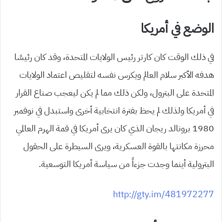
الوضع في أمريكا
في ذلك الوقت كان كارتر رئيس الولايات المتحدة، وقد كان رئيسًا
هدفه الأكبر سلام العالم ويكرس نفسه لتقليص اعتماد الولايات
المتحدة على البترول، ولكن ذلك مما لم يكن ليعجب صناع القرار
في أمريكا ولذلك لم يحظ بفترة انتخابية أخرى واستبدل في نوفمبر
1980 برونالد ريجان الذي كان يرى أمريكا في قمة الهرم العالمي
محرزة مكانتها بالقوة العسكرية، ويرى السيطرة على الحقول
البترولية أينما وجدت جزءاً من سياسة أمريكا التوسعية.
http://gty.im/481972277