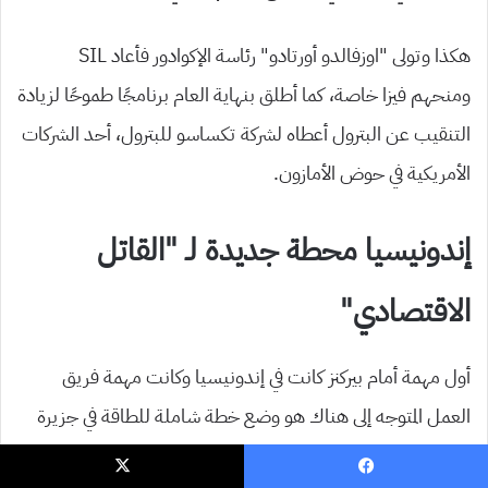
هكذا وتولى “اوزفالدو أورتادو” رئاسة الإكوادور فأعاد SIL
ومنحهم فيزا خاصة، كما أطلق بنهاية العام برنامجًا طموحًا لزيادة
التنقيب عن البترول أعطاه لشركة تكساسو للبترول، أحد الشركات
الأمريكية في حوض الأمازون.
إندونيسيا محطة جديدة لـ “القاتل
الاقتصادي”
أول مهمة أمام بيركنز كانت في إندونيسيا وكانت مهمة فريق
العمل المتوجه إلى هناك هو وضع خطة شاملة للطاقة في جزيرة
جواه والتي ستسهم في ازدهار اقتصاد الجزيرة, إندونيسيا كما
يسبوك
‫X