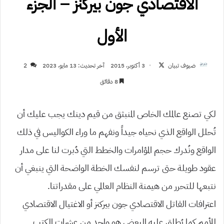
الاقتصادي جون بيركنز – الجزء
الأول
تابع
ضيوف تبيان
3 أكتوبر، 2015
آخر تحديث: 13 مايو، 2023
2
على
8 دقائق
X
لكي تصنع عالمك الخاص المنبثق من قيم دينك يجب عليك أن
تُحلل الواقع الذي نحياه جيداً ونفهم ما وراء الكواليس في ذلك
الواقع ونُدرك حجم المؤامرات والخطط التي دُبرت لنا على مدار
عقود طويلة حتى ترسم لنفسك الخطة الواضحة التي ينبغي أن
نتبعها للتحرر من هيمنة النظام العالمي على مقدراتنا.
اعترافات القاتل الاقتصادي جون بيركنز أو الاغتيال الاقتصادي
للأمم كما يُطلق عليه البعض هو واحد من عشرات الكتب