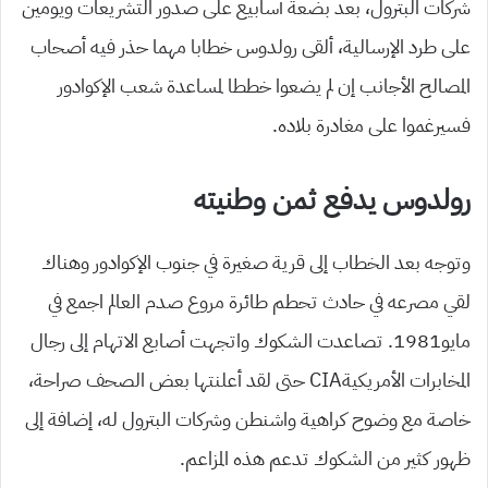
شركات البترول، بعد بضعة أسابيع على صدور التشريعات ويومين
على طرد الإرسالية، ألقى رولدوس خطابا مهما حذر فيه أصحاب
المصالح الأجانب إن لم يضعوا خططا لمساعدة شعب الإكوادور
فسيرغموا على مغادرة بلاده.
رولدوس يدفع ثمن وطنيته
وتوجه بعد الخطاب إلى قرية صغيرة في جنوب الإكوادور وهناك
لقي مصرعه في حادث تحطم طائرة مروع صدم العالم اجمع في
مايو1981. تصاعدت الشكوك واتجهت أصابع الاتهام إلى رجال
المخابرات الأمريكيةCIA حتى لقد أعلنتها بعض الصحف صراحة،
خاصة مع وضوح كراهية واشنطن وشركات البترول له، إضافة إلى
ظهور كثير من الشكوك تدعم هذه المزاعم.