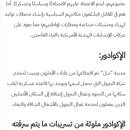
خضوعهم، ليتم الاعتماد عليهم اقتصاديًا وسياسيًا وعسكريًا. أما
هم في المقابل فيدْعَمون مكانتهم السياسية بإنشاء محطات توليد
كهرباء ومنشئات صناعية ومطارات لمواطنيهم؛ مما يعود على
شركات الإنشاءات الهندية الأمريكية بالثراء الفاحش.
الإكوادور:
مدينة “شل” تم اقتطاعها من غابات الأمازون وبنيت لتخدم
شركة البترول التي تحمل اسمها ويوجد بها قاعدة عسكرية اغلب
سكانها من الجنود وعمال البترول إضافة إلى السكان الأصليين
الذين يعملون لخدمة عمال البترول بالأشغال الشاقة والبغاء.
الإكوادور ملوثة من تسريبات ما يتم سرقته