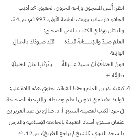
انظر: أُنس المسجون وراحة المحزون، تحقيق: محمد أديب
الجادر، دار صادر، بيروت، الطبعة الأولى، 1997م، ص34.
والبيتان وردا في الكتاب بالنص الصحيح:
العلمُ صيدٌ والكِتــــــــــــَابةُ قيـــدُهُ قيِّد صيودَكَ بالحبالِ
الواثِقَهْ
فمِنْ الحَمَاقَةِ أنْ تصيدَ غـــــــزالةً وتَركْتَها مثلَ الحَليلَةِ
طالِقَهْ
↩︎
كيفية تدوين العلم وحفظ الفوائد تحتوي هذه المادة على:
قواعد مفيدة في تدوين العلم وضبطه. والمنهجية الصحيحة
في جرد الكتب لفضيلة الشيخ: أ. د. صالح بن عبد العزيز بن
عثمان سندي، أستاذ العقيدة بالجامعة الإسلامية والمدرس
بالمسجد النبوي، (الشيخ لم يراجع التفريغ)، ص12.
↩︎