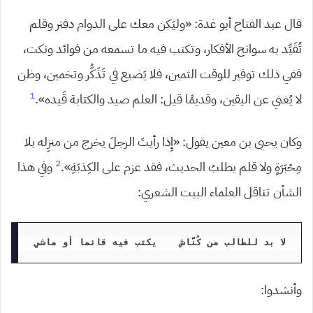
قال عبد الفتاح أبو غدة: «وليَكن معك على الدوام دفتر وقلم
تُقَيِّد به سوانح الأفكار، وتكتب فيه ما تسمعه من فوائد ونكت،
ففي ذلك توفير للوقت الثمين، فلا يَضيع في تَذَكُّر وتخمين، وظن
1
لا يُغني عن اليقين، وقديمًا قيل: العلم صيد والكتابة قَيده».
وكان يحيى بن معين يقول: «إِذا رأيتَ الرجلَ يخرج من منزِله بلا
2
مِحْبَرَةٍ ولا قلم يطلبُ الحديث، فقد عزم على الكِذبَةِ».
وفي هذا
الشأن تناقل العلماء البيت الشعري:
لا بد للطالب من كُنَّاش    يكتب فيه قائما أو ماشي
وأنشدوا: