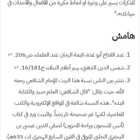
المذكرات يسير على وتيرة أو أنماط مكررة من الأفعال والأحداث في
5
حياتك».
هامش
عبد الفتاح أبو غدة، قيمة الزمان عند العلماء، ص206.
↩︎
شمس الدين الذهبي، سِير أعلام النبلاء، ج16/181.
↩︎
نتشر بين الناس نسبة هذا البيت للإمام الشافعي رحمه
الله، حيث يقال: “قال الشافعي: العلم صيد والكتابة
قيده”. هذه النسبة شائعة في المواقع الإلكترونية والكتب
المعاصرة، لكنها غير صحيحة تاريخياً. والبيت ورد في كتاب
(أنس المسجون وراحة المحزون) لصفي الدين عيسى بن
البحتري الحلبي المتوفى في القرن السابع الهجري (ت 635هـ).