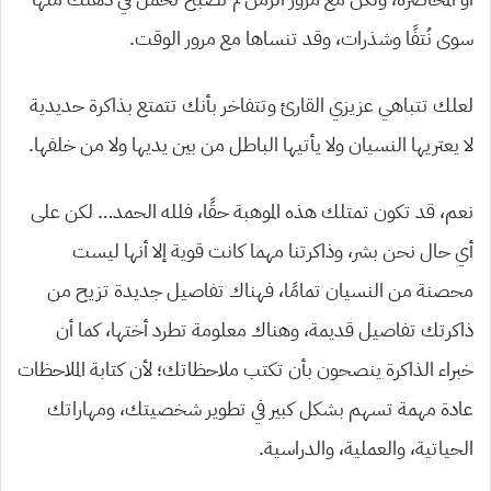
سوى نُتفًا وشذرات، وقد تنساها مع مرور الوقت.
لعلك تتباهي عزيزي القارئ وتتفاخر بأنك تتمتع بذاكرة حديدية
لا يعتريها النسيان ولا يأتيها الباطل من بين يديها ولا من خلفها.
نعم، قد تكون تمتلك هذه الموهبة حقًا، فلله الحمد… لكن على
أي حال نحن بشر، وذاكرتنا مهما كانت قوية إلا أنها ليست
محصنة من النسيان تمامًا، فهناك تفاصيل جديدة تزيح من
ذاكرتك تفاصيل قديمة، وهناك معلومة تطرد أختها، كما أن
خبراء الذاكرة ينصحون بأن تكتب ملاحظاتك؛ لأن كتابة الملاحظات
عادة مهمة تسهم بشكل كبير في تطوير شخصيتك، ومهاراتك
الحياتية، والعملية، والدراسية.