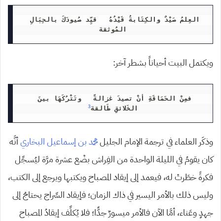
العِلمُ صَيْدٌ والكِتَابةُ قَيْدُهُ   قيِّد صُيودَكَ بالحِبَالِ 
المُوثقة
ويكتمل البيت أحياناً بشطر آخر:
فمِنْ الحَمَاقَةِ أنْ تصيدَ غزالةً   وتَتْرُكَهَا بينَ 
3
الخَلائقِ طَالقة
وذكَر العلماء في ترجمة الإمام الجليل
محمد بن إسماعيل البخاري
أنَّه
كان يقومُ في الليلة الواحدة من الفِراش بضْع عشرة مرَّة ليُسجِّل
فكرةً خطَرتْ له، فيعمد إلى إيقاد المصباح ويكتبها ويرجع إلى الكتب،
وليس ذلك بالأمر اليسير في ذاك الزمان؛ فإيقاد السِّراج يحتاجُ إلى
جهدٍ وعَناء، أمَّا الآن فالأمر ميسورٌ جدًّا؛ فلا يُكلِّف إيقادُ المصباح