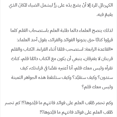
الكهربائي المرءَ إلا أنْ يضع يدَه على زرٍّ ليشمل الضياء المكانَ الذي
يقيمُ فيه.
لذلك ينصح العلماء دائما طلبة العلم باستصحاب القلم كلما
قرؤوا كتابًا حتى يدونوا الفوائد والفرائد، يقول أحد العلماء:
«القاعدة الرابعة: استصحب قلمًا أثناء القراءة. الكتاب والقلم
قرينان لا يفترقان، ينبغي أن يكون مع الكتاب دائمًا قلم، كتابٌ
تقرأه وليس معك قلم، أنا أعتبره نقصًا في قراءتك، كيف
ستدون؟ وكيف ستقيِّد؟ وكيف ستلتقط هذه الجواهر الثمينة
وليس معك قلم؟
وكم تحسّر طُلاب العلم على فوائد فاتتهم ما قيَّدوها؟! كم تحسر
طُلاب العلم على فوائد فاتتهم ما قيَّدوها؟!