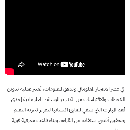
في عصر الانفجار المعلوماتي وتدفق المعلومات، تُعتبر عملية تدوين
الملاحظات والاقتباسات من الكتب والوسائط المعلوماتية إحدى
أهم المهارات التي ينبغي للقارئ اكتسابها لتعزيز تجربة التعلم
وتحقيق أقصى استفادة من القراءة، وبناء قاعدة معرفية قوية