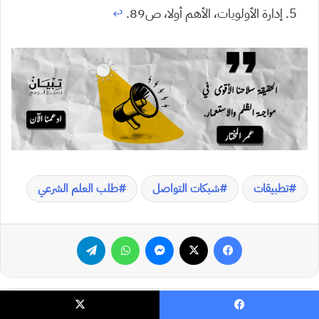
إدارة الأولويات، الأهم أولا، ص89.
↩︎
تطبيقات
شبكات التواصل
طلب العلم الشرعي
فيسبوك
‫X
ماسنجر
واتساب
تيلقرام
يسبوك
‫X