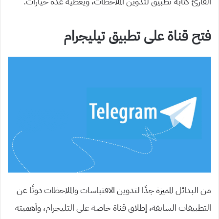
القارئ كتابة تطبيق لتدوين الملاحظات، ويعطيه عدة خيارات.
فتح قناة على تطبيق تيليجرام
من البدائل المميزة جدًا لتدوين الاقتباسات والملاحظات دونًا عن
التطبيقات السابقة، إطلاق قناة خاصة على التليجرام، وأهميته