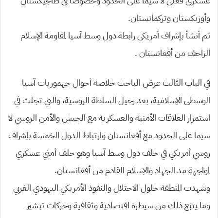
عسكري فعلي لا سيما على الحدود وخصوصا في طاجيكستان
وأوزبكستان وتركمانستان.
ثم أنشأ بإشراف أمريكي رابطة دول وسط آسيا لمقاومة الإسلام
الزاحف من أفغانستان .
في الباب الثالث عرض الباحث خلاصة أحوال جهموريات آسيا
الوسطى الإسلامية، بعد رحيل السلطة الروسية، والتي تجلت في
استمرار العلاقات الأمنية والعسكرية مع الجيش والأمن الروسي لا
سيما على الحدود مع أفغانستان وارتباط الدول الخمسة بإشراف
روسي أمريكي في حلف دول وسط آسيا وهو حلف أمني عسكري
لمواجهة مد الجهاد والإسلام القادم من أفغانستان.
وشهدت المنطقة حلول الاحتلال والنفوذ الأمريكي اليهودي الغربي
وما يتبع ذلك من سيطرة اقتصادية وثقافية وحركات تبشير