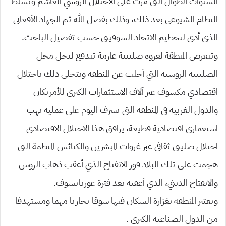
السنوات الطوال التي مرت على الاحتلال الروسي الغاشم وتسلط
النظام الشيوعي بعد ذلك، وذلك بفضل الله ثم الجهاد الأفغاني
الذي أدى لتحطيم الاتحاد السوفيتي حسب تفصيل الباحث.
وتتعرض المنطقة لغزوة صليبية عارمة تندفع لتحل محل
الصليبية الروسية التي أجلت عن المنطقة ويتجلى ذلك باحتلال
اقتصادي مكشوف عبر آلاف الاستثمارات الكبرى للأمريكان
والدول الغربية في المنطقة التي تشرف اليوم على عملية نهب
استعماري اقتصادية فظيعة، يرافق هذا الاحتلال الاقتصادي
احتلال صليبي ثقافي عبر غزوات المبشرين والكنائس المنظمة التي
هجمت على تلك البلاد فور الانفتاح الذي أعقب ذهاب الروس
والانفتاح الديني، الذي أعقبه بعد فترة غورباتشوف.
وتعتبر المنطقة بغزارة السكان فيها سوقا تجاريا مهما ومستهدفا
من الدول الصناعية الكبرى .