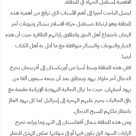
الأهمية لمستقبل الجهاد في المنطقة.
ليصل الباحث أخيرا إلى أهم الأسباب التي ترفع من أهمية هذه
المنطقة وهو ارتباط مستقبل حركة الاسلام ببشائر ونبوءات آخر
الزمان باجتماع أهل الحق وانطلاق راياتهم الظافرة حيث أن هذه
الديار والنبوءات والبشائر متوافقة مع ما أدلى به أهل الكتاب
أيضا.
ففي هذه المنطقة وسط آسيا من أوزبكستان إلى أذربيجان يخرج
الدجال آخر ملوك يهود وينطلق بعد أن يتبعه سبعون ألفا من
يهود أصفهان. حيث ما تزال الجالية اليهودية الإيرانية مقيمة مع
باقي الجاليات يحرم عليهم الهجرة إلى إسرائيل كما كل يهود العالم
بانتظار ملكهم المسيح الدجال.
ومن هذه المنطقة شمال أفغانستان إلى النهر وما وراءه تخرج
الرايات السود التي يكون فيها أو في شوكتها تمكين المهدي المنتظر