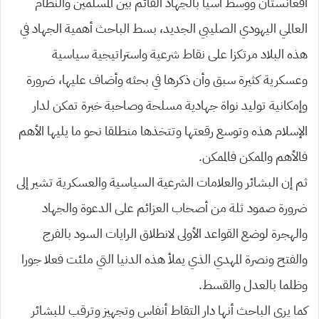
أفغانستان ووسط آسيا بالجهاد القائم بين المسلمين والنظام
العالمي اليهودي الصليبي الجديد، بسط الباحث أهمية الجهاد في
هذه البلاد مرتكزا على نقاط شرعية واستراتيجية سياسية
وعسكرية كثيرة سبق وأن ذكرها في بحثه وأضاف عليها، ضرورة
وإمكانية توليد نواة جهادية مسلحة وصاحبة خبرة تمكن لدار
الإسلام هذه وتوسع رقعتها وتتخذها منطلقا نحو ما يليها الأهم
فالأهم والممكن فالممكن.
ثم إن البشائر والعلامات الشرعية السياسية والعسكرية تشير إلى
ضرورة صمود ثلة من أصحاب العزائم على الدعوة والجهاد
والهجرة لوضع القواعد الأولى لانطلاق الرايات السود بالفرج
والفتح ونصرة المهدي الذي يملأ هذه الدنيا التي ملئت فعلا جورا
وظلما بالعدل والقسط.
كما يرى الباحث أنها دار التقاط أنفاس وتجهيز وترقب للبشائر