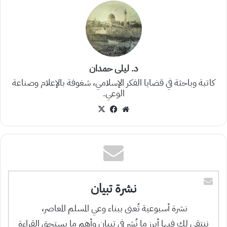
د. ليلى حمدان
كاتبة وباحثة في قضايا الفكر الإسلامي، شغوفة بالإعلام وصناعة
الوعي.
موقع
‫X
فيسبوك
الويب
نشرة تبيان
نشرة أسبوعية تُعنى ببناء وعي المسلم المعاصر،
ننتقي لك فيها أبرز ما نُشر في تبيان وأهم ما يستحق القراءة