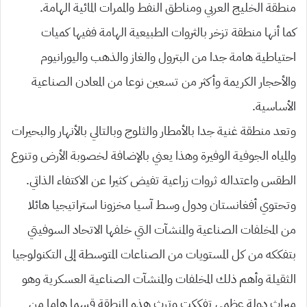
منطقة الخليج العربي ومناطق النفط والممرات المائية الهامة.
كما أنها منطقة تزخر بالثروات الطبيعية الهامة ففيها كميات
احتياطية هامة جدا من البترول والغاز والذهب واليورانيوم
والأحجار الكريمة وأكثر من تسعين نوعا من المعادن الصناعية
الأساسية.
وتعد منطقة غنية جدا بالأمطار والثلوج وبالتالي بالأنهار والبحيرات
والمياه الجوفية الوفيرة وهذا يعني بالإضافة لخصوبة الأرض وتنوع
الطقس واعتداله ثروات زراعية تفيض كثيرا عن الاكتفاء الذاتي.
وتحتوي أفغانستان ودول وسط آسيا مخزونا استراتيجيا هائلا
من المخلفات الصناعية والمنشآت التي خلفها الاتحاد السوفيتي
بتفككه من كل المستويات من الصناعات المتوسطة إلى التكنولوجيا
الثقيلة وأهم ذلك المخلفات والمنشآت الصناعية العسكرية وهو
ميراث دولة عظمى تفككت وترث هذه المنطقة قسما هاما من