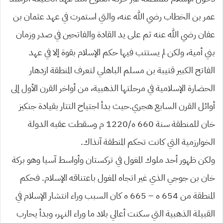
عمر بن الخطاب رضي الله عنه، والتي استمرت في عهد عثمان بن
عفان رضي الله عنه ثم على يد القادة والفاتحين في صدر وزمان
بني أمية، ولكن لم يستتب فيها حكم الإسلام بقوة إلا في عهد
الفاتح الكبير قتيبة بن مسلم الباهلي لتعرف المنطقة ازدهار
الحضارة الإسلامية في مرحلتها الذهبية، من أواخر القرن الأول إلى
أوائل القرن السابع هجري.حيث بدأ اجتياح التتار بقيادة جنكيز
خان للمنطقة سنة 660 ه/1220 م وسقطت عقبه الدولة
الخوارزمية التي كانت تحكم المنطقة آنذاك.
ولكن ظهور أحد ملوك المغول في تركستان وأواسط آسيا وهو بركة
خان بن جوجي الذي غير اتجاه المغول باعتناقه الإسلام. فحكم
المنطقة من 654 ه – 665 ه كان السبب وراء انتشار الإسلام في
القبيلة الذهبية التي سكنت أعالي بلاد ما وراء النهر، وبدأ يحارب