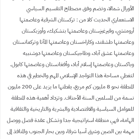
الأورال شمالا، وتضم وفق مصطلح التقسيم السياسي
الاستعماري الحديث كلا من : تركستان الشرقية وعاصمتها
أرومتشي، وقيرغيزستان وعاصمتها بتشكيك، وأوزبكستان
وعاصمتها طشقند، وكازاخستان وعاصمتها المآتا وتركمانستان
وعاصمتها عشق آباد، وطاجيكستان وعاصمتها دوشنبيه
وباكستان وعاصمتها إسلام أباد، وأفغانستان وعاصمتها كابول.
لتغطي مساحة هذا التواجد الإسلامي المهم والخطير في هذه
المنطقة نحو 8 مليون كم مربع، يقطنها ما يزيد على 200 مليون
نسمة من المسلمين السنة الأحناف. وتزداد أهمية هذه المنطقة
للعوامل السياسية والاقتصادية والبشرية والتاريخية والثقافية
الهامة، فهي منطقة استراتيجية جدا وتشكل عقدة فصل ووصل
مهمة بين الصين وشرق آسيا شرقا، وبين بحار الجنوب والمنافذ إلى