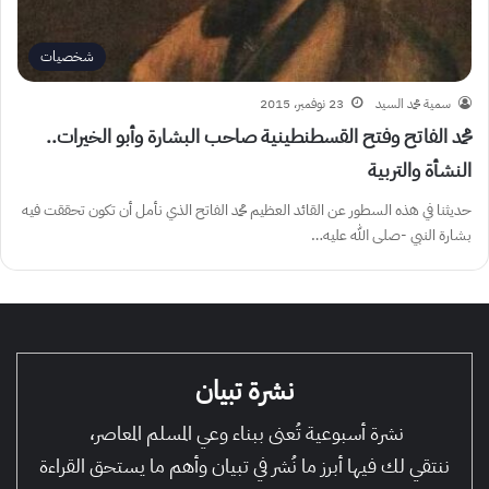
شخصيات
سمية محمد السيد
23 نوفمبر، 2015
محمد الفاتح وفتح القسطنطينية صاحب البشارة وأبو الخيرات..
النشأة والتربية
حديثنا في هذه السطور عن القائد العظيم محمد الفاتح الذي نأمل أن تكون تحققت فيه
بشارة النبي -صلى الله عليه…
نشرة تبيان
نشرة أسبوعية تُعنى ببناء وعي المسلم المعاصر،
ننتقي لك فيها أبرز ما نُشر في تبيان وأهم ما يستحق القراءة