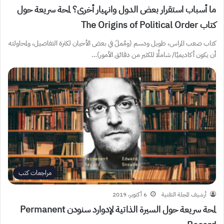
ما أسباب استقرار بعض الدول وانهيار أخرى؟ لمحة سريعة حول
كتاب The Origins of Political Order
كتاب صعب المراس، طويل ودسم (ومُملّ في بعض الأحيان لكثرة التفاصيل، ولمحاولته
أن يكون أكاديميًا/ شاملًا للكثير من دقائق الأمور)…
مراجعات كتب
أرشيف المجلة التقنية
6 أكتوبر، 2019
لمحة سريعة حول السيرة الذاتية لإدوارد سنودن Permanent