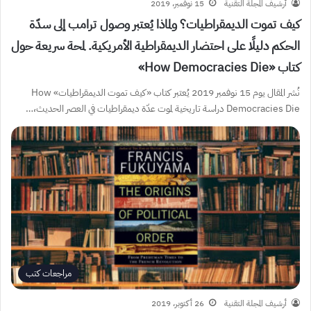
أرشيف المجلة التقنية
15 نوفمبر، 2019
كيف تموت الديمقراطيات؟ ولماذا يُعتبر وصول ترامب إلى سدّة
الحكم دليلًا على احتضار الديمقراطية الأمريكية. لمحة سريعة حول
كتاب «How Democracies Die»
نُشر المقال يوم 15 نوفمبر 2019 يُعتبر كتاب «كيف تموت الديمقراطيات» How
Democracies Die دراسة تاريخية لموت عدّة ديمقراطيات في العصر الحديث،…
مراجعات كتب
أرشيف المجلة التقنية
26 أكتوبر، 2019