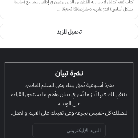
كتاب يُعتبر كدليل لا بأس به للمُطوّرين الذين يرغبون في إطلاق مشاريع (جانبية
بشكل أساسي) لتدرّ عليهم دخلا إضافيًا مُحترمًا.…
تحميل المزيد
نشرة تبيان
نشرة أسبوعية تُعنى ببناء وعي المسلم المعاصر،
ننتقي لك فيها أبرز ما نُشر في تبيان وأهم ما يستحق القراءة
على الويب،
لتصلك كل خميس بجرعة وعي تعينك على الفهم والعمل.