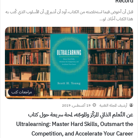
Record
قبل أن أخوض فيما استخلصته من الكتاب، أود أن أشير إلى أن الأسلوب الذي كُتب به
هذا الكتاب أخّاذ. لو…
مراجعات كتب
أرشيف المجلة التقنية
19 أغسطس، 2019
عن التّعلم الذاتي المركّز والموجّه، لمحة سريعة حول كتاب
Ultralearning: Master Hard Skills, Outsmart the
Competition, and Accelerate Your Career