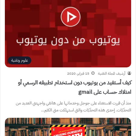
علوم وتقنية
أرشيف المجلة التقنية
15 فبراير، 2020
كيف أستفيد من يوتيوب دون استخدام تطبيقه الرسمي أو
امتلاك حساب على gmail
منذ أن قررت الاستغناء على جوجل وخدماتها على هاتفي واجهتني العديد من
التحدّيّات. إحدى هذه التحدّيّات والتي استهلكت مني الكثير…