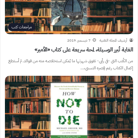
مراجعات كتب
أرشيف المجلة التقنية
7 ديسمبر، 2019
الغاية تُبرر الوسيلة، لمحة سريعة على كتاب «الأمير»
من الكُتب التي -في رأيي- تفوق شهرتها ما يُمكن استخلاصه منه من فوائد. لم أستطع
إكمال الكتاب رغم قِصره النسبي،…