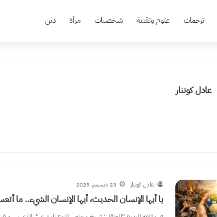
ترجمات
علوم وتقنية
شخصيات
مرأة
دين
عادل كوننار
عادل كوننار
23 ديسمبر، 2025
يا أيها الإنسان الحديث، أيها الإنسان الشيء.. ما أت
في مؤلفه البديع “العاقل: تاريخ مختصر للنوع البشري”، الذي يسرد في