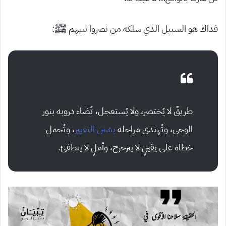
فذاك هو السبيل الذي سلكه من نصروا نبيهم ﷺ:
طريقٌ لا يُختصر، ولا يُستعجل، تُضاء دروبه بنور
الوحي، وتُهتدى مراحله
بسُنن التغيير
، وتُحمل
خطاه على يقينٍ لا يتزحزح، وأملٍ لا ينطفئ.