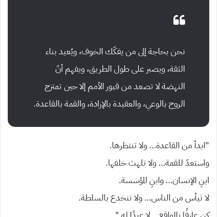
نحن بحاجة إلى من يفكّك الخوف، ويُعيد بناء
الثقة، ويصبر على طول الطريق، ويفهم أنّ
النهضة لا تصعد من قبور الأمم إلا حين تمتزج
الروح بالوعي، والعقيدة بالإرادة، والقمة بالقاعدة.
“ابدأ من القاعدة… ولا تنتظرها.
واستعدّ للقمة… ولا تلهث خلفها.
ابنِ الإنسان… وابنِ المؤسسة.
لا تيأس من الناس… ولا تنخدع بالسلطة.
كن عارفًا بالواقع… لا عبدًا له.”