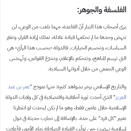
الفلسفة والجوهر:
يرى أصحاب هذا التيار أنّ القاعدة، مهما بلغت من الوعي، لن
تنهض وحدها ما لم تحكمها قيادة عادلة، تملك إرادة القرار، وتغيّر
السياسات، وتحسم الخيارات. فالدولة -بحسب هذا الرأي- هي
التي ترسم المناهج، وتتحكم بالإعلام، وتشرّع القوانين، وتُهندس
الوعي الجمعي من خلال أدواتها السيادية.
والتاريخ الإسلامي يزخر بشواهد كثيرة: منها نموذج “
عمر بن عبد
العزيز
” الذي أحدث ثورة أخلاقية واقتصادية في كل ولايات الدولة
الإسلامية خلال عامين فقط، وهو ما لم يكن ليحدث لو انتظرنا
تغيير “كل فرد” على حدة. بالإضافة إلى تجارب حديثة في دول
إسلامية نهضت حين تولّت القيادة الصادقة زمام الأمور، فأعادت