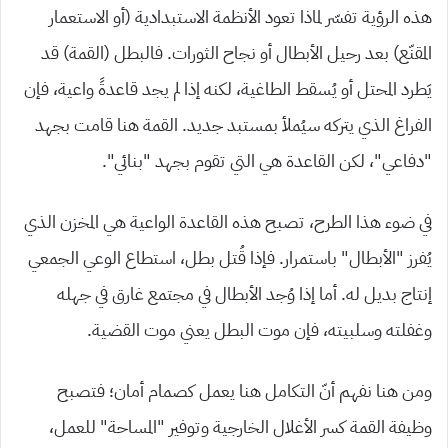
هذه الرؤية تفسّر لماذا تعود الأنظمة الاستبدادية (أو الاستعمار
المقنّع) بعد رحيل الأبطال أو نجاح الثورات. فالبطل (القمة) قد
يَطرد المحتل أو يُسقط الطاغية، لكنه إذا لم يجد قاعدةً واعية، فإن
الفراغ الذي يتركه سيُملأ بمستبد جديد. القمة هنا قامت بجهد
“دفاعي”، لكن القاعدة هي التي تقوم بجهد “بنائي”.
في ضوء هذا الطرح، تصبح هذه القاعدة الواعية هي المخزن الذي
يُفرز “الأبطال” باستمرار. فإذا قُتل بطل، استطاع الوعي الجمعي
إنتاج بديل له. أما إذا وُجد الأبطال في مجتمع غارق في جهله
وغفلته وسلبيته، فإن موت البطل يعني موت القضية.
ومن هنا نفهم أنّ التكامل هنا يعمل كصمام أمان؛ فتصبح
وظيفة القمة كسر الأغلال الخارجية وتوفير “المساحة” للعمل،