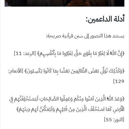
أدلة الداعمين:
يستند هذا التصور إلى سنن قرآنية صريحة:
﴿إِنَّ اللَّهَ لَا يُغَيِّرُ مَا بِقَوْمٍ حَتَّى يُغَيِّرُوا مَا بِأَنْفُسِهِمْ﴾ [الرعد: 11]
﴿وَكَذَٰلِكَ نُوَلِّي بَعْضَ الظَّالِمِينَ بَعْضًا بِمَا كَانُوا يَكْسِبُونَ﴾ [الأنعام:
129]
﴿وَعَدَ اللَّهُ الَّذِينَ آمَنُوا مِنْكُمْ وَعَمِلُوا الصَّالِحَاتِ لَيَسْتَخْلِفَنَّهُمْ فِي
الْأَرْضِ كَمَا اسْتَخْلَفَ الَّذِينَ مِنْ قَبْلِهِمْ وَلَيُمَكِّنَنَّ لَهُمْ دِينَهُمُ﴾
[النور: 55]