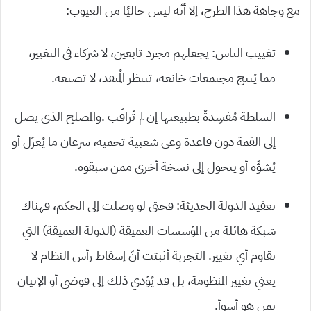
مع وجاهة هذا الطرح، إلا أنّه ليس خاليًا من العيوب:
تغييب الناس: يجعلهم مجرد تابعين، لا شركاء في التغيير،
مما يُنتج مجتمعات خانعة، تنتظر المُنقذ، لا تصنعه.
السلطة مُفسِدةٌ بطبيعتها إن لم تُراقَب .والمصلح الذي يصل
إلى القمة دون قاعدة وعي شعبية تحميه، سرعان ما يُعزَل أو
يُشوَّه أو يتحول إلى نسخة أخرى ممن سبقوه.
تعقيد الدولة الحديثة: فحتى لو وصلت إلى الحكم، فهناك
شبكة هائلة من المؤسسات العميقة (الدولة العميقة) التي
تقاوم أي تغيير. التجربة أثبتت أنّ إسقاط رأس النظام لا
يعني تغيير المنظومة، بل قد يُؤدي ذلك إلى فوضى أو الإتيان
بمن هو أسوأ.