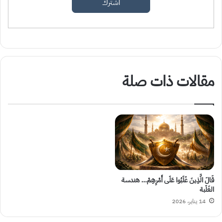
اشترك
مقالات ذات صلة
قَالَ الَّذِينَ غَلَبُوا عَلَى أَمْرِهِمْ… هندسة
الغَلَبة
14 يناير، 2026