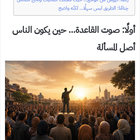
خِتامًا: الطريق ليس سهلًا… لكنّه واضح
أولًا: صوت القاعدة… حين يكون الناس
أصل المسألة