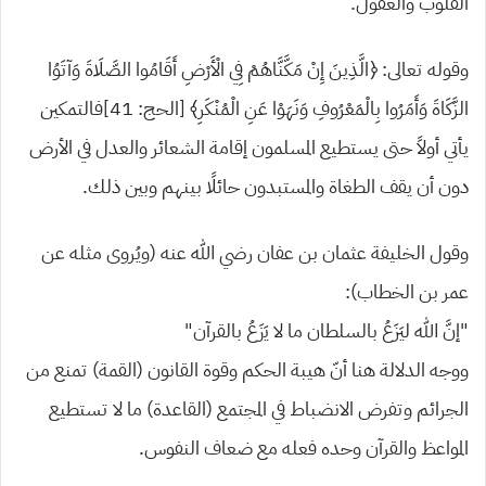
القلوب والعقول.
وقوله تعالى: ﴿الَّذِينَ إِنْ مَكَّنَّاهُمْ فِي الْأَرْضِ أَقَامُوا الصَّلَاةَ وَآتَوُا
الزَّكَاةَ وَأَمَرُوا بِالْمَعْرُوفِ وَنَهَوْا عَنِ الْمُنْكَرِ﴾ [الحج: 41]فالتمكين
يأتي أولاً حتى يستطيع المسلمون إقامة الشعائر والعدل في الأرض
دون أن يقف الطغاة والمستبدون حائلًا بينهم وبين ذلك.
وقول الخليفة عثمان بن عفان رضي الله عنه (ويُروى مثله عن
عمر بن الخطاب):
“إنَّ الله ليَزَعُ بالسلطان ما لا يَزَعُ بالقرآن”
ووجه الدلالة هنا أنّ هيبة الحكم وقوة القانون (القمة) تمنع من
الجرائم وتفرض الانضباط في المجتمع (القاعدة) ما لا تستطيع
المواعظ والقرآن وحده فعله مع ضعاف النفوس.