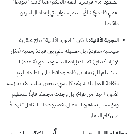
الصمود أمام قريش. القمة (الحكم) هنا كانت “تتويجًا”
لعملٍ قاعديٍّ شاقٍّ استمر سنواتٍ في إعداد المهاجرين
والأنصار.
التجربة الألمانية:
لم تكن “المعجزة الألمانية” نتاج عبقرية
سياسية منفردةٍ، بل حصيلة تلاقٍ بين قيادة وطنية (مثل
كونراد أديناور) تمتلك إرادة البناء، ومجتمعٍ (قاعدة) لم
يستسلم للهزيمة، بل قاوم وحافظ على تنظيمه المهني
وثقافة العمل لديه رغم كل شيء. وحين تولت القيادة زمام
الأمور، لم تبدأ من فراغ، بل وجدت مجتمعًا قابلًا للتنظيم
ومؤسساتٍ جاهزةٍ للتفعيل، فصنع هذا “التكامل” نهضةً
من ركام الدمار.