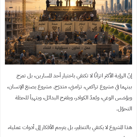
إنّ الرؤية الأكثر اتزانًا لا تكتفي باختيار أحد المسارين، بل تمزج
بينهما في مشروع تراكمي، تزامني، متدرّج. مشروع يصنع الإنسان،
ويؤسّس الوعي، ويُعدّ الكوادر، ويقترح البدائل، ويتهيأ للحظة
التحوّل.
هذا المشروع لا يكتفي بالتنظير، بل يترجم الأفكار إلى أدوات عملية،