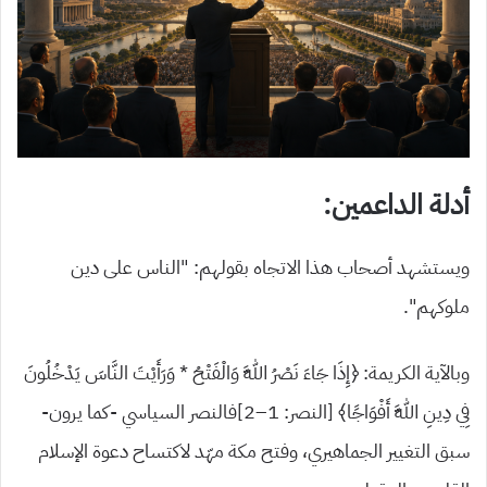
أدلة الداعمين:
ويستشهد أصحاب هذا الاتجاه بقولهم: “الناس على دين
ملوكهم”.
وبالآية الكريمة: ﴿إِذَا جَاءَ نَصْرُ اللَّهِ وَالْفَتْحُ * وَرَأَيْتَ النَّاسَ يَدْخُلُونَ
فِي دِينِ اللَّهِ أَفْوَاجًا﴾ [النصر: 1–2]فالنصر السياسي -كما يرون-
سبق التغيير الجماهيري، وفتح مكة مهّد لاكتساح دعوة الإسلام