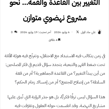
التغيير بين القاعدة والقمة… نحو
مشروع نهضوي متوازن
تابع
علي جاد المولى
6 يوليو، 2026
آخر تحديث: 19 يوليو، 2026
0
على
4 دقائق
X
في زمن يتكالب فيه الاستبداد مع الاحتلال، وتترنّح فيه هويّة الأمّة
تحت ضغط القهر والتبعية، يتجدد سؤال قديم في فكر المصلحين:
من أين يبدأ التغيير؟ من القاعدة الجماهيرية؟ أم من قمّة
السلطة؟ من إصلاح المجتمع؟ أم من إمساك زمام الحكم؟
هذا السؤال ليس ترفًا فكريًّا، بل هو جذر الرؤية التي تُبنى عليها
مشاريع النهضة. وقد انقسمت حوله العقول وتفرّقت فيه