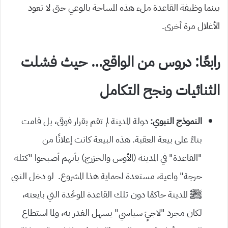
بينما وظيفة القاعدة ملء هذه المساحة بالوعي حتى لا تعود
الأغلال مرة أخرى.
رابعًا: دروس من الواقع… حيث فشلت
الثنائيات ونجح التكامل
النموذج النبوي:
دولة المدينة لم تقم بقرار فوقي، بل قامت
بناءً على بيعة العقبة. هذه البيعة كانت إعلانًا من
“القاعدة” في المدينة (الأوس والخزرج) بأنهم أصبحوا “كتلة
حرجة” واعية، مستعدة لحماية هذا المشروع. لو دخل النبي
ﷺ المدينة حاكمًا دون تلك القاعدة الموحَّدة التي بايعته،
لكان مجرد “لاجئٍ سياسي” يسهل الغدر به، ولما استطاع