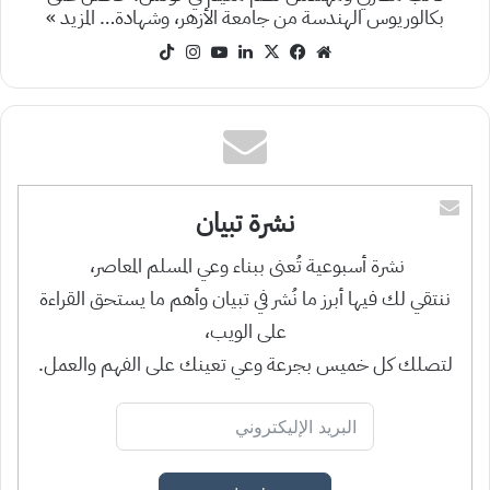
بكالوريوس الهندسة من جامعة الأزهر، وشهادة…
المزيد »
موقع
‫X
فيسبوك
لينكدإن
‫YouTube
انستقرام
‫TikTok
الويب
نشرة تبيان
نشرة أسبوعية تُعنى ببناء وعي المسلم المعاصر،
ننتقي لك فيها أبرز ما نُشر في تبيان وأهم ما يستحق القراءة
على الويب،
لتصلك كل خميس بجرعة وعي تعينك على الفهم والعمل.