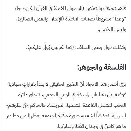
فالاستخلاف والتمكين (الوصول للقمة) في القرآن الكريم جاء
“وعداً” مشروطاً بصفات القاعدة (الإيمان والعمل الصالح)،
وليس العكس.
وكذلك قول بعض السلف: (كما تكونون يُولّى عليكم).
الفلسفة والجوهر:
يرى أنصار هذا الاتجاه أنّ التغيير الحقيقي لا يبدأ بقراراتٍ سيادية
فوقية، بل بقناعاتٍ راسخة في الوعي الجمعي، تتجاوز دائرة
النخب لتشمل القاعدة الشعبية العريضة. فالحاكم -في نظرهم-
ليس إلا انعكاسًاً لشعبه، صورة مكبّرة لمجتمعه، مظهرًا من مظاهر
ما هو كامنٌ في وجدان الأمة وسلوكها.