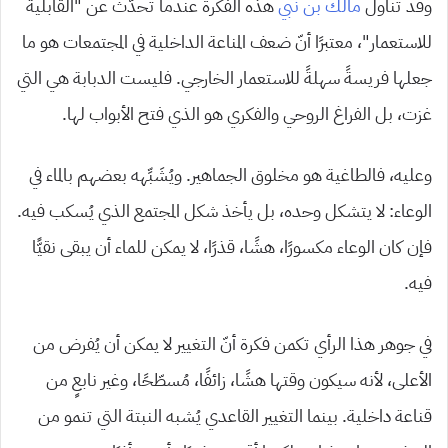
وقد تناول
مالك بن نبي
هذه الفكرة عندما تحدّث عن “القابلية
للاستعمار”، معتبرًا أنّ ضعف المناعة الداخلية في المجتمعات هو ما
جعلها فريسةً سهلةً للاستعمار الخارجي. فليست الدبابة هي التي
غزت، بل الفراغ الروحي والفكري هو الذي فتح الأبواب لها.
وعليه، فالطاغية هو مخلوق الجماهير. ويُشَبِّهه بعضهم بالماء في
الوعاء: لا يتشكل وحده، بل يأخذ شكل المجتمع الذي يُسكب فيه.
فإن كان الوعاء مكسورًا، هشًا، قذرًا، لا يمكن للماء أن يبقى نقيًّا
فيه.
في جوهر هذا الرأي تكمن فكرة أنّ التغيير لا يمكن أن يُفرض من
الأعلى، لأنه سيكون وقتها هشًا، زائفًا، مُسطّحًا، وغير نابعٍ من
قناعة داخلية. بينما التغيير القاعدي يُشبه النبتة التي تنمو من