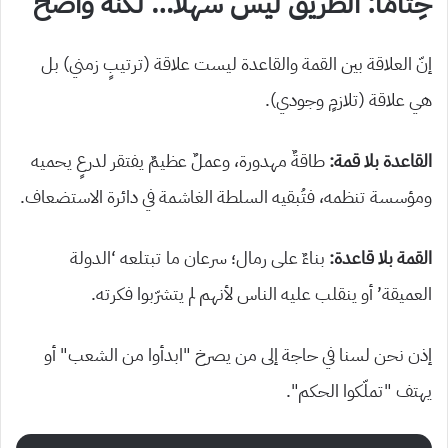
خِتامًا: الطريق ليس سهلًا… لكنّه واضح
إنّ العلاقة بين القمة والقاعدة ليست علاقة (ترتيبٍ زمني) بل
هي علاقة (تلازمٍ وجودي).
القاعدة بلا قمة:
طاقةٌ مهدورة، وعملٌ عظيمٌ يفتقر لدرعٍ يحميه
ومؤسسة تنظمه، فتُبقيه السلطة الغاشمة في دائرة الاستضعاف.
القمة بلا قاعدة:
بناءٌ على رمال؛ سرعان ما تبتلعه ‘الدولة
العميقة’ أو ينقلب عليه الناس لأنهم لم يتشرّبوا فكرته.
إذن نحن لسنا في حاجة إلى من يصرخ “ابدأوا من الشعب” أو
يهتف “تملّكوا الحكم”.