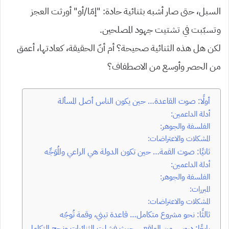
السبل، حتى صار أشبه بثنائية حادة: “إمّا/أو” أورثت العجز
وتسبّبت في تشتيت جهود المصلحين.
لكن هل هذه الثنائية صحيحة؟ أم أنّ الحقيقة، كعادتها، أعمق
من الحصر وأوسع من الاصطفاف؟
أولًا: صوت القاعدة… حين يكون الناس أصل المسألة
أدلة الداعمين:
الفلسفة والجوهر:
المشكلات والاعتراضات:
ثانيًا: صوت القمة… حين تكون الدولة هي الراعي والمُوَجِّه
أدلة الداعمين:
الفلسفة والجوهر:
المبررات:
المشكلات والاعتراضات:
ثالثًا: نحو مشروع متكامل… قاعدة تبني، وقمة تُوجّه
رابعًا: دروس من الواقع… حيث فشلت الثنائيات ونجح التكامل