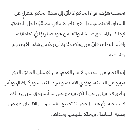
بحسب هؤلاء، فإنّ الحاكم لا يأتي إلى سدة الحكم بمعزلٍِ عن
السياق الاجتماعي، بل هو نتاج تفاعلاتٍ عميقةٍ داخل المجتمع.
فإذا كان المجتمع صالحًا، واثقًا من هويته، نزيهًا في تعاملاته،
رافضًا للظلم، فإنّ من يحكمه لا بد أن يعكس هذه القيم، ولو
رغمًا عنه.
إنّه التغيير من الجذور، لا من القمم. من الإنسان العادي الذي
يترفع عن الدنيئة، ويؤدي الأمانة، و يترك الكذب، ويردّ المظالم، ويأمر
بالمعروف، وينهى عن المنكر، ويصبر على ما أصابه في سبيل ذلك.
فالسلطة -في هذا المنظور- لا تصنع الإنسان، بل الإنسان هو من
يصنع السلطة، ويحدّد طبيعتها ومداها.