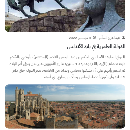
عبدالعزيز المسلَّم
8 ديسمبر، 2022
الدولة العامرية في بلاد الأندلس
لما توفي الخليفة الأندلسي الحكم بن عبد الرحمن الناصر (المستنصر)، وأوصى بالحُكم
لابنه هشام (المؤيد بالله) وعمره 10 سنين؛ تنازع الأمويون على من يتولى أمر البلاد.
ثم استقر رأيهم على أن يشكلوا مجلس وصايا من الخليفة، يدبر الدولة حتى يكبر
هشام؛ وأن يكون أعضاء المجلس رجالًا من خارج بني أمية،…