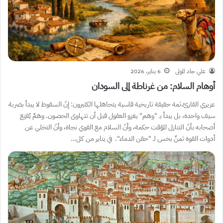
علي جاد المولى
6 يناير، 2026
أوهام السلام: من غرناطة إلى السودان
عزيزي القارئ،ثمة حقيقة تاريخية قاسية يتجاهلها الكثيرون: إنّ السقوط لا يبدأ بضربة
سيف واحدة، بل يبدأ بـ “وهم” يغزو العقول قبل أن تتهاوى الحصون. وهمٌ يُقنِع
أصحابه بأنّ التنازل المؤقت حكمة، وأنّ السلام مع القوي نجاة، وأنّ التخلي عن
أدوات القوة ثمنٌ بخس لـ “حقن الدماء”. في يناير من كل…