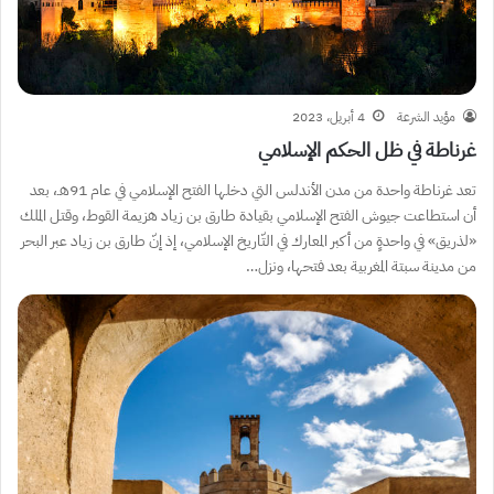
مؤيد الشرعة
4 أبريل، 2023
غرناطة في ظل الحكم الإسلامي
تعد غرناطة واحدة من مدن الأندلس التي دخلها الفتح الإسلامي في عام 91هـ، بعد
أن استطاعت جيوش الفتح الإسلامي بقيادة طارق بن زياد هزيمة القوط، وقتل الملك
«لذريق» في واحدةٍ من أكبر المعارك في التّاريخ الإسلامي، إذ إنّ طارق بن زياد عبر البحر
من مدينة سبتة المغربية بعد فتحها، ونزل…