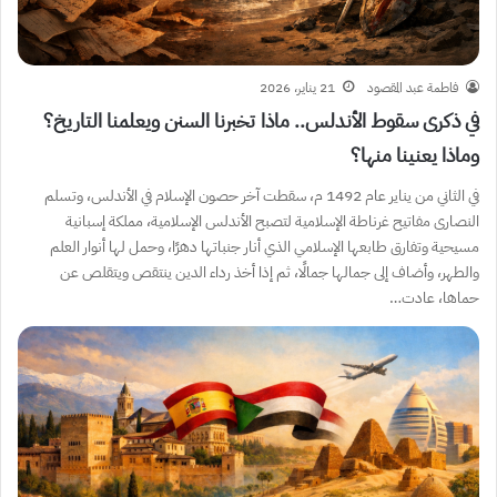
فاطمة عبد المقصود
21 يناير، 2026
في ذكرى سقوط الأندلس.. ماذا تخبرنا السنن ويعلمنا التاريخ؟
وماذا يعنينا منها؟
في الثاني من يناير عام 1492 م، سقطت آخر حصون الإسلام في الأندلس، وتسلم
النصارى مفاتيح غرناطة الإسلامية لتصبح الأندلس الإسلامية، مملكة إسبانية
مسيحية وتفارق طابعها الإسلامي الذي أنار جنباتها دهرًا، وحمل لها أنوار العلم
والطهر، وأضاف إلى جمالها جمالًا، ثم إذا أخذ رداء الدين ينتقص ويتقلص عن
حماها، عادت…