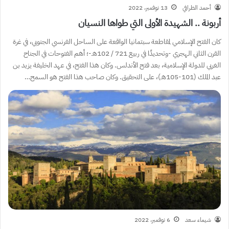
أحمد الظرافي
13 نوفمبر، 2022
أربونة .. الشهيدة الأولى التي طواها النسيان
كان الفتح الإسلامي لمقاطعة سبتمانيا الواقعة على الساحل الفرنسي الجنوبي، في غرة
القرن الثاني الهجري -وتحديدًا في ربيع 721 / 102هـ-؛ أهم الفتوحات في الجناح
الغربي للدولة الإسلامية، بعد فتح الأندلس. وكان هذا الفتح، في عهد الخليفة يزيد بن
عبد الملك (101-105هـ)، على التحقيق. وكان صاحب هذا الفتح هو السمح…
شيماء سعد
6 نوفمبر، 2022