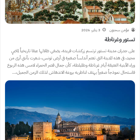
مؤمن سحنون
3 يناير، 2026
تستور وغرناطة
على جدران مدينة تستور ترتسم زركشات فريدة، يضفي ظلالها عبقا تاريخياً لماضٍ
مجيد، في هذه المدينة التي تعتبر أندلساً صغيرة في أرض تونس، شعرت بأنني أرى من
وراء الأبنية العتيقة أيام غرناطة وطليلطة، كأن جمال قصر الحمراء لامس هذه الربوع
فاستحال نموذجاً صغيراً يهتف لناظريه بروعة الاندهاش لذلك الزمن الجميل،…