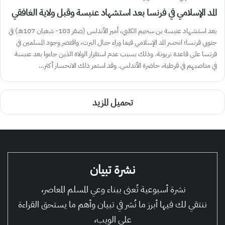
المد الإسلامي في فرنسا بعد استشهاد عنبسة وقبل ولاية الغافقي
بعد استشهاد عنبسة بن سحيم الكلبي، أمير الأندلس (صفر 103- شعبان 107هـ) في
جنوبي فرنسا؛ انحسر المد الإسلامي فيما وراء جبال البرت، واقتصر وجود المسلمين في
فرنسا على قاعدة نربونة. وذلك بسبب عدم استقرار الولاة الذين جاءوا بعد عنبسة
في مناصبهم في قرطبة، حاضرة الأندلس. وقد استمر ذلك الانحسار أكثر…
تحميل المزيد
نشرة تبيان
نشرة أسبوعية تُعنى ببناء وعي المسلم المعاصر،
ننتقي لك فيها أبرز ما نُشر في تبيان وأهم ما يستحق القراءة
على الويب،