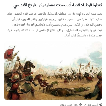
قنطرة قرطبة: قصة أول حدث معماري في التاريخ الأندلسي
تعتبر شبه الجزيرة الإيبيرية، من مواطن الاستقرار والحضارة، منذ أقدم العصور؛ فقد
استوطنتها العديد من الشعوب، كاليونانيين والفينيقيين والقرطاجيين، قبل أن
تخضع للرومان، في القرن الثاني ق.م، وتصبح أهم ولاياتهم الغربية، لعدة قرون،
فيطبعونها بطابعهم الحضاري. ثم كان الفتح الإسلامي لها سنة 92هـ، بداية لعهد
جديد مشرق، وتدشينًا لميلاد أمة…
أحمد الظرافي
31 أكتوبر، 2022