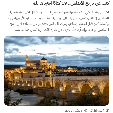
كتب عن تاريخ الأندلس.. 19 كتابًا اخترناها لك
الأندلس قديمًا هي «شبه جزيرة إيبيريا»، وهي إسبانيا والبرتغال الآن. وقد فتحها
المسلمون في القرن الأول، على يد طارق بن زياد. وقد شهدت المناطق الأوروبية جهلًا
وفسادًا كبيرًا قبل انتشار الإسلام. ومرت الأندلس بعدة مراحل مختلفة قبل الفتح
الإسلامي، وبعده. وإذا أردت أن تعرف عن تاريخ الأندلس؛ فنحن هنا نقدم…
أحمد الظرافي
5 نوفمبر، 2022