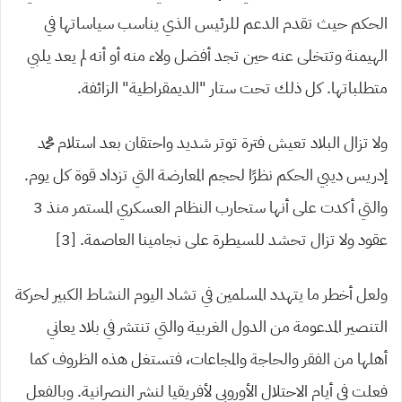
الحكم حيث تقدم الدعم للرئيس الذي يناسب سياساتها في
الهيمنة وتتخلى عنه حين تجد أفضل ولاء منه أو أنه لم يعد يلبي
متطلباتها. كل ذلك تحت ستار “الديمقراطية” الزائفة.
ولا تزال البلاد تعيش فترة توتر شديد واحتقان بعد استلام محمد
إدريس ديبي الحكم نظرًا لحجم المعارضة التي تزداد قوة كل يوم.
والتي أكدت على أنها ستحارب النظام العسكري المستمر منذ 3
عقود ولا تزال تحشد للسيطرة على نجامينا العاصمة. [3]
ولعل أخطر ما يتهدد المسلمين في تشاد اليوم النشاط الكبير لحركة
التنصير المدعومة من الدول الغربية والتي تنتشر في بلاد يعاني
أهلها من الفقر والحاجة والمجاعات، فتستغل هذه الظروف كما
فعلت في أيام الاحتلال الأوروبي لأفريقيا لنشر النصرانية. وبالفعل