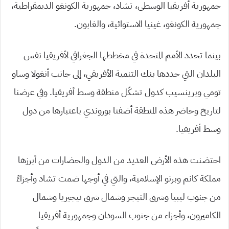
جمهورية أفريقيا الوسطى، تشاد، جمهورية الكونغو الديمقراطية،
جمهورية الكونغو، غينيا الاستوائية، والغابون.
بينما تحدد الأمم المتحدة في مخططها الجغرافي لأفريقيا نفس
البلدان التي حددها بنك التنمية الأفريقي، إلى جانب أنغولا وساو
تومي وبرينسيب كدول تشكّل منطقة وسط أفريقيا. وفي عرضنا
لتاريخ وحاضر هذه المنطقة أضفنا بوروندي باعتبارها من دول
وسط أفريقيا.
احتضنت هذه الأرض العديد من الدول والحضارات من أبرزها
مملكة كانم وبرنو الإسلامية، والتي في أوجها ضمت تشاد وأجزاءً
من جنوب ليبيا وشرق النيجر وشمال شرق نيجيريا وشمال
الكاميرون، وأجزاء من جنوب السودان وجمهورية أفريقيا