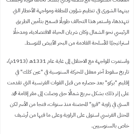
بينهما الشورى في تنظيم شؤون المنطقة ومواجهة الأخطار التي
تتهددها، واستمر هذا التحالف طويلًا فسمح بتأمين الطريق
الرئيسي نحو الشمال وكان شريان الحياة الاقتصادية، ومدخلًا
استراتيجيًا للأسلحة القادمة من البحر الأبيض المتوسط.
واستمرت المواجهة مع الاحتلال إلى غاية عام 1331هـ (1913م)،
تاريخ سقوط آخر معقل للحركة السنوسية في “عين كلك” في
إقليم “بركو” بعد حصاره من قبل القوات الفرنسية التي تقدمت
على إثر ذلك بشكل سريع شمالًا حتى وصلت إلى مقر إقامة محمد
السني في زاوية “قرو” المحصنة منذ سنوات، فنجا من الأسر لكن
المحتل الفرنسي استولى على الزاوية وعلى ما فيها من أرشيف
خاص بالسنوسيين.