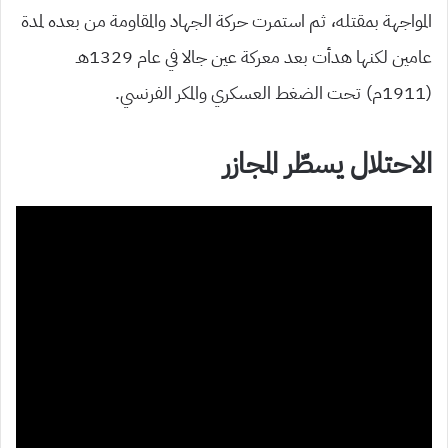
المواجهة بمقتله، ثم استمرت حركة الجهاد والمقاومة من بعده لمدة
عامين لكنها هدأت بعد معركة عين جالا في عام 1329هـ
(1911م) تحت الضغط العسكري والمكر الفرنسي.
الاحتلال يسطّر المجازر