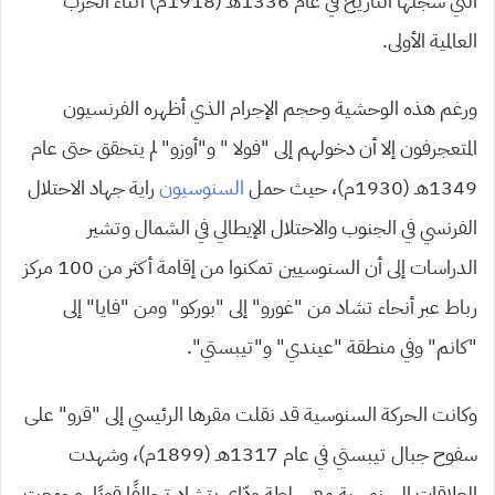
التي سجلها التاريخ في عام 1336هـ (1918م) أثناء الحرب
العالمية الأولى.
ورغم هذه الوحشية وحجم الإجرام الذي أظهره الفرنسيون
المتعجرفون إلا أن دخولهم إلى “فولا ” و”أوزو” لم يتحقق حتى عام
1349هـ (1930م)، حيث حمل
السنوسيون
راية جهاد الاحتلال
الفرنسي في الجنوب والاحتلال الإيطالي في الشمال وتشير
الدراسات إلى أن السنوسيين تمكنوا من إقامة أكثر من 100 مركز
رباط عبر أنحاء تشاد من “غورو” إلى “بوركو” ومن “فايا” إلى
“كانم” وفي منطقة “عيندي” و”تيبستي”.
وكانت الحركة السنوسية قد نقلت مقرها الرئيسي إلى “قرو” على
سفوح جبال تيبستي في عام 1317هـ (1899م)، وشهدت
العلاقات السنوسية مع سلطة ودّاي بتشاد تحالفًا قويًا، وجمعت