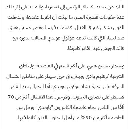
البلاد من جديد، فسافر الرئيس إلى نيجيريا، وقامت على إثر ذلك
عدة حكومات قصيرة العمر، ما لبثت أن انفرط عقدها، وتدخلت
الدول بشكل كبير في القتال، فدعمت فرنسا ومصر حسين هبري
ضد ليبيا، التي كانت تدعم غوكوني عويدي المتحالف بدوره مع
قائد الجيش عبد القادر كاموغا.
وسيطر حسين هبري على أكبر قسم في العاصمة، والمناطق
الشرقية كإقليم وادي وبيلتن، في حين سيطر على مناطق الشمال
المشرفة على بحيرة تشاد غوكوني عويدي، أما الجنرال عبد القادر
فسيطر على نصارى الجنوب. وفر جراء هذا الاقتتال أكثر من 70
ألفًا من الناس تجاه عاصمة الكاميرون “ياوندي” ورحل من
العاصمة أكثر من 90% من أهل الجنوب الذين كانوا فيها.