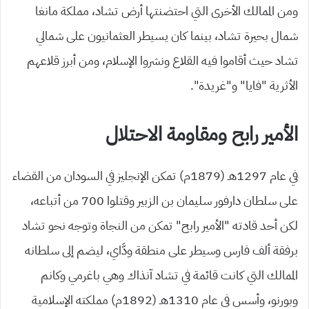
ومن الممالك الأخرى التي احتضنتها أرض تشاد، مملكة مانغا
شمال بحيرة تشاد، بينما كان يسيطر العثمانيون على شمالي
تشاد حيث أقاموا فيه القلاع ونشروا الإسلام، ومن أبرز قلاعهم
الأثرية “فايا” و”غريدة”.
الأمير رابح ومقاومة الاحتلال
في عام 1297هـ (1879م) تمكن الإنجليز في السودان من القضاء
على سلطان دارفور سليمان بن الزبير وقتلوا 700 من أتباعه،
لكن أحد قادته “الأمير رابح” تمكن من النجاة وتوجه نحو تشاد
برفقة ألف فارس وسيطر على منطقة ودَّاي، ليضم إلى سلطانه
الممالك التي كانت قائمة في تشاد آنذاك وهي باغرمي وكانم
وبورنو، وأسس في عام 1310هـ (1892م) مملكته الإسلامية