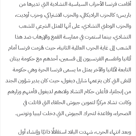
أقامت فرنسا الأحزاب السياسية التشادية التي تديرها من
باريس؛ كالحزب الراديكالي، والحزب الاشتراكي، وحزب أوديت،
والحزب الوطني التشادي، على أنها الممثل الشرعي للشعب
التشادي، بينما استمرت في ممارسة القمع والإرهاب ضد هذا
الشعب إلى غاية الحرب العالمية الثانية، حيث هُزمت فرنسا أمام
ألمانيا وانقسم الفرنسيون إلى قسمين، أحدهم مع حكومة بيتان
التابعة لألمانيا والآخر يمثل ما يسمى فرنسا الحرة وهي حكومة
المنفى التي كان يتزعمها شارل ديغول، حيث كان يدير شؤون الجند
من إنجلترا، فأعلن حكام التشاد ولاءهم لديغول فأمنهم وزارهم
وكانت تشاد مركزًا لتموين جيوش الحلفاء التي قاتلت في
الصحراء، وقاعدة لتحرك الجيوش التي دخلت ليبيا وتونس.
وبعد انتهاء الحرب، شهدت البلاد استقلالًا ذاتيًا وإنشاء أول