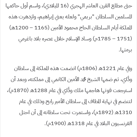
حتى مطلع القرن العاشر الهجري (16 الميلادي)، واسم أول حاكمها
المسلمين السلطان “بريمي” ولعله يعني إبراهيم، وازدهرت هذه
المملكة أيام السلطان الحاج محمود الأمين (1165 – 1200هـ)
(1751 – 1785م) وساد الإسلام خلال عصره بلاد باغرمي
برمتها.
وفي عام 1221هـ (1806م) انضمت هذه المملكة إلى سلطان
ودَّاي، ثم ضمها الشيخ محمد الأمين الكانمي إلى مملكته، وبعد أن
استرجعت قوتها هاجمها ملك ودَّاي في عام 1288هـ (1870م)،
لتنضم في نهاية المطاف إلى سلطان الأمير رابح وذلك في عام
1310هـ (1892م)، واستمرت تحت سلطانه إلى أن احتل
الفرنسيون البلاد في عام 1318هـ (1900م).