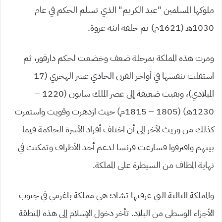
ملوكها المسلمين “عبد الكريم” الذي تسلم الحكم في عام
1030هـ (1621م) ثم خلفه ابنه عروة.
ومرت هذه المملكة بمرحلة ضعف وخضعت لحكم دارفور، ثم
استقلت بنفسها في أواخر القرن الحادي عشر الهجري (17
الميلادي)، وبقيت ضعيفة إلى عصر الملك سابون (1220 –
1230هـ) (1805 – 1815م) حيث ازدهرت وقويت واستمرت
كذلك من وريث لآخر إلى أن اختلف أفراد الأسرة الحاكمة فيما
بينهم وافترقوا فسارعت فرنسا لدعم أحد الأطراف وتمكنت في
نهاية المطاف من السيطرة على المملكة.
والمملكة الثالثة التي عرفتها تشاد؛ هي مملكة باغرمي في جنوب
الأجزاء الوسطى من البلاد. تأخر دخول الإسلام إلى هذه المنطقة