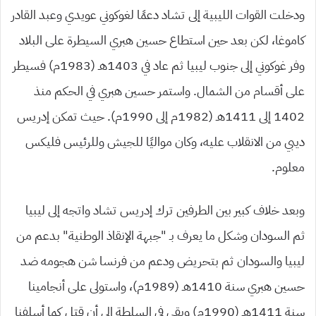
ودخلت القوات الليبية إلى تشاد دعمًا لغوكوني عويدي وعبد القادر
كاموغا، لكن بعد حين استطاع حسين هبري السيطرة على البلاد
وفر غوكوني إلى جنوب ليبيا ثم عاد في 1403هـ (1983م) فسيطر
على أقسام من الشمال. واستمر حسين هبري في الحكم منذ
1402 إلى 1411هـ (1982م إلى 1990م). حيث تمكن إدريس
ديبي من الانقلاب عليه، وكان مواليًا للجيش وللرئيس فليكس
معلوم.
وبعد خلاف كبير بين الطرفين ترك إدريس تشاد واتجه إلى ليبيا
ثم السودان وشكل ما يعرف بـ “جبهة الإنقاذ الوطنية” بدعم من
ليبيا والسودان ثم بتحريض ودعم من فرنسا شن هجومه ضد
حسين هبري سنة 1410هـ (1989م)، واستولى على أنجامينا
سنة 1411هـ (1990م) وبقي في السلطة إلى أن قتل كما أسلفنا