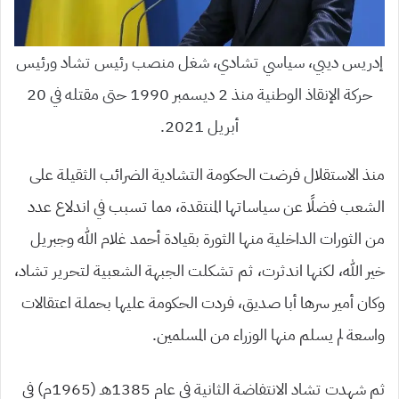
إدريس ديبي، سياسي تشادي، شغل منصب رئيس تشاد ورئيس
حركة الإنقاذ الوطنية منذ 2 ديسمبر 1990 حتى مقتله في 20
أبريل 2021.
منذ الاستقلال فرضت الحكومة التشادية الضرائب الثقيلة على
الشعب فضلًا عن سياساتها المنتقدة، مما تسبب في اندلاع عدد
من الثورات الداخلية منها الثورة بقيادة أحمد غلام الله وجبريل
خير الله، لكنها اندثرت، ثم تشكلت الجبهة الشعبية لتحرير تشاد،
وكان أمير سرها أبا صديق، فردت الحكومة عليها بحملة اعتقالات
واسعة لم يسلم منها الوزراء من المسلمين.
ثم شهدت تشاد الانتفاضة الثانية في عام 1385هـ (1965م) في