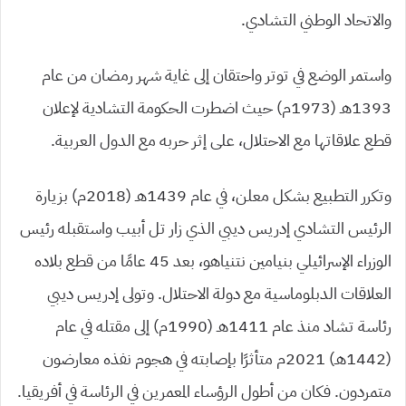
والاتحاد الوطني التشادي.
واستمر الوضع في توتر واحتقان إلى غاية شهر رمضان من عام
1393هـ (1973م) حيث اضطرت الحكومة التشادية لإعلان
قطع علاقاتها مع الاحتلال، على إثر حربه مع الدول العربية.
وتكرر التطبيع بشكل معلن، في عام 1439هـ (2018م) بزيارة
الرئيس التشادي إدريس ديبي الذي زار تل أبيب واستقبله رئيس
الوزراء الإسرائيلي بنيامين نتنياهو، بعد 45 عامًا من قطع بلاده
العلاقات الدبلوماسية مع دولة الاحتلال. وتولى إدريس ديبي
رئاسة تشاد منذ عام 1411هـ (1990م) إلى مقتله في عام
(1442هـ) 2021م متأثرًا بإصابته في هجوم نفذه معارضون
متمردون. فكان من أطول الرؤساء المعمرين في الرئاسة في أفريقيا.