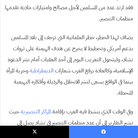
فقد ارتد عدد من المسلمين لأجل مصالح وامتيازات مادية تقدمها
منظمات التنصير.
يضاف لهذا الخطر، خطر العلمانية التي تزحف إلى بلاد المسلمين
بدعم أمريكي وتخطيط لا يخرج عن هدف الهيمنة على ثروات
تشاد، وليتحول التغريب اليوم إلى أحد العقبات أمام نشر الدعوة
الإسلامية، وكالعادة يرفع الغرب شعارات
الديمقراطية
وحرية المرأة
بينما في الواقع يسعى لنشر الانحلال والرذيلة وأفكاره البهيمية
المنحطة.
وفي الوقت الذي ينشط فيه الغرب بإقامة
المراكز التنصيرية
حيث
تشير التقارير إلى أن عدد منظمات التنصير في تشاد يصل إلى
2160 منظمة تنصيرية، يبقى النشاط الإسلامي خاملًا حيث في
يسبوك
‫X