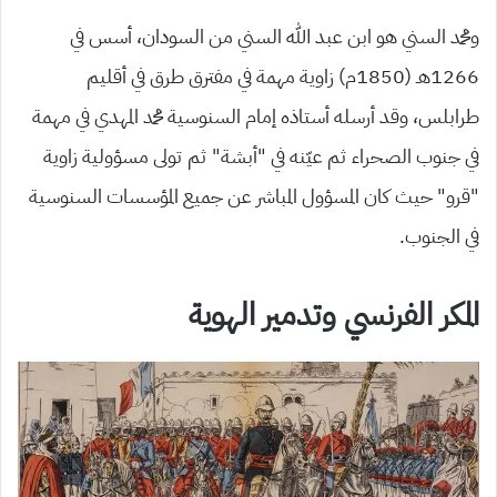
ومحمد السني هو ابن عبد الله السني من السودان، أسس في
1266هـ (1850م) زاوية مهمة في مفترق طرق في أقليم
طرابلس، وقد أرسله أستاذه إمام السنوسية محمد المهدي في مهمة
في جنوب الصحراء ثم عيّنه في “أبشة” ثم تولى مسؤولية زاوية
“قرو” حيث كان المسؤول المباشر عن جميع المؤسسات السنوسية
في الجنوب.
المكر الفرنسي وتدمير الهوية