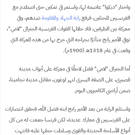
واختار “ديكوا” عاصمة لها، واستمر في تمكين حتى اصطدم مع
الفرنسيين المحتلين، فرفع
راية الجهاد والمقاومة
ضدهم، وفي
معركة بين الطرفين، قاد خلالها القوات الفرنسية الجنرال “لامي”،
توفي الأمير رابح متأثرًا بجراحه التي خرج بها من هذه المعركة التي
وقعت في عام 1318هـ (1900م).
أما الجنرال “لامي” فقتل لاحقًا في معركة على أبواب مدينة
قصيرى، على الضفة اليسرى لنهر لوغون، مقابل مدينة نجامينا،
ضمن أراضي الكاميرون اليوم.
واستلم الراية من بعد الأمير رابح ابنه فضل الله، فحقق انتصارات
على الفرنسيين في معارك عديدة، لكن فرنسا جمعت له من كل
أنواع الأسلحة الحديثة والقوى وسلطت حنقها عليه فانتهت