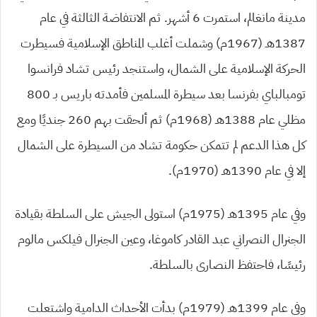
مدينة مانغالم، استمرت 6 أشهر. ثم الانتفاضة الثالثة في عام
1387هـ (1967م) وشملت أغلب المناطق الإسلامية فسيطرت
الحركة الإسلامية على الشمال، واستنجد رئيس تشاد فرانسوا
تومبالباي بفرنسا بعد سيطرة المسلمين فأمدته باريس بـ 800
مظلي عام 1388هـ (1968م) ثم ألحقت بهم 260 جنديًا ومع
كل هذا الدعم لم تتمكن حكومة تشاد من السيطرة على الشمال
إلا في عام 1390هـ (1970م).
وفي عام 1395هـ (1975م) استولى الجيش على السلطة بقيادة
الجنرال النصراني عبد القادر كاموغا، وعين الجنرال فيلكس مالوم
رئيسًا، فاحتفظ النصارى بالسلطة.
وفي عام 1399هـ (1979م) بدأت الأحداث الدامية واشتعلت