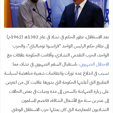
بعد الاستقلال، تطور الحكم في تشاد في عام 1382هـ (1962م)
إلى نظام حكم الرئيس الواحد “فرانسوا تومبالباي”، والحزب
الواحد، الحزب التقدمي التشادي، وأقامت الحكومة علاقات مع
الاحتلال الصهيوني،
باستقبال السفير الصهيوني في تشاد، مما
تسبب في اندلاع عدة ثورات وانتفاضات شعبية مناهضة لسياسة
التطبيع التي أعلنتها الحكومة التي بدورها عاقبت كل من اعترض
على زيارة الصهاينة بالسجن إلى مدة وصلت في بعض الحالات
إلى عشرين سنة مع الأشغال الشاقة، فانضم المسلمون
التشاديون للمعارضة التي كان يمثلها حزب الاستقلال الوطني